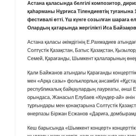
Астана қаласында белгілі композитор, дириж
қаһарманы Нұрғиса Тілендиевтің туғанына 
фестивалі өтті. Үш күнге созылған шараға е
Олардың қатарында жергілікті Иса Байзақ
Астана қаласы әкімдігінің Е.Рахмадиев атынд
Солтүстік Қазақстан, Батыс Қазақстан, Қызыло
Семей, Қарағанды, Шымкент қалаларының өне
Қали Байжанов атындағы Қарағанды концерттік
мен «Арқа сазы» фольклорлық ансамблі «Құста
республикалық байқаулардың лауреаты, әнші 
орындаса, Жанасыл Елубаев «Күндер-ай» әнін
тұрғындары мен қонақтарына Солтүстік Қазақс
өнерпазы Біржан Есжанов «Дариға, домбырамд
Кеш барысында «Шымкент концерт» концерттік