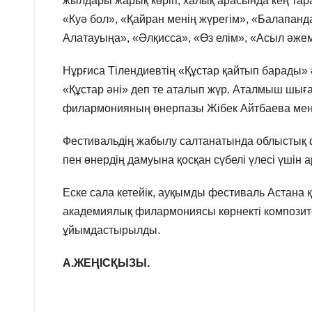
жылдары жарық көріп, халық арасында кең тара
«Куә бол», «Қайран менің жүрегім», «Балапанд
Алатауыңа», «Әлқисса», «Өз елім», «Асыл әж
Нұрғиса Тілендиевтің «Құстар қайтып барады» 
«Құстар әні» деп те аталып жүр. Аталмыш шы
филармонияның өнерпазы Жібек Айтбаева мен
Фестивальдің жабылу салтанатында облыстық
пен өнердің дамуына қосқан сүбелі үлесі үшін
Еске сала кетейік, ауқымды фестиваль Астана 
академиялық филармониясы көрнекті компози
ұйымдастырылды.
А.ЖЕҢІСҚЫЗЫ.