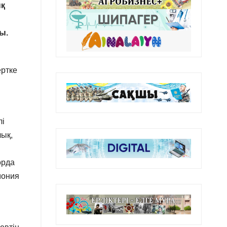
ық
ы.
ертке
лі
лық,
орда
мония
і