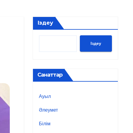
Іздеу
Іздеу
Санаттар
Ауыл
Әлеумет
Білім