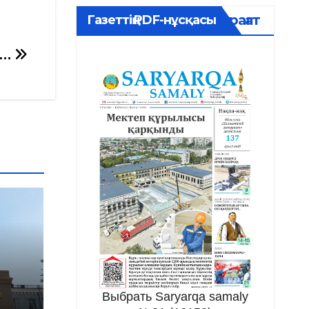
Мұрағат
Газеттің PDF-нұсқасы
н…
Выбрать Saryarqa samaly