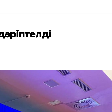
 дәріптелді