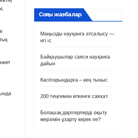
евтің
м,
Соңғы жазбалар
е
Маңызды науқанға атсалысу —
тық
игі іс
Байқаушылар саяси науқанға
ниет
дайын
Кәсіпорындарға – кең тыныс
тында
200 теңгемен өткенге саяхат
Болашақ дәрігерлерді оқыту
мерзімін ұзарту керек пе?