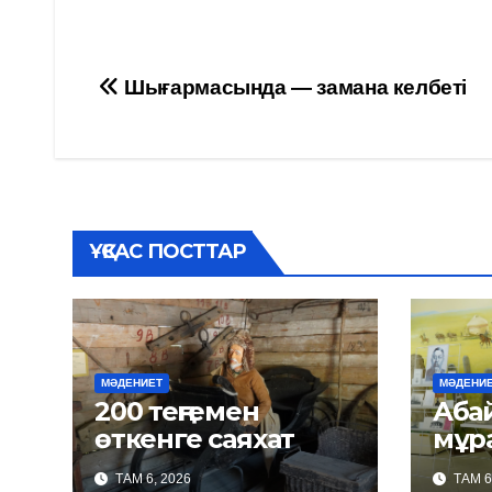
Навигация
Шығармасында — замана келбеті
по
записям
ҰҚСАС ПОСТТАР
МӘДЕНИЕТ
МӘДЕНИ
200 теңгемен
Абайда
өткенге саяхат
мұр
ТАМ 6, 2026
ТАМ 6