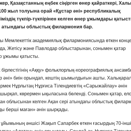
ер, Қазақстанның еңбек сіңірген өнер қайраткері, Хал
100 жыл толуына орай «Құстар әні» республикалық
ліміздің түкпір-түкпірінен келген өнер ұжымдары қатыст
ов атындағы облыстық филармония бар.
ағы Мемлекеттік академиялық филармониясында өткен конц
рда, Жетісу және Павлодар облыстарынан, сонымен қатар
р ұжымы қатысты.
 бірлестігінің «Аққу» фольклорлық-хореографиялық ансамб
р әні» биін орындап, кештің шымылдығын ашты. Халықара
Ермек Нұрлытаң Нұрғиса Тілендиевтің «Сарыжайлау» әнін
 шырқап, көрермен ықыласына бөленді. Сонымен қатар, ел
тан облысынан келген Ақан сері атындағы облыстық филар
ы берші маған» әнін шырқады.
 ұйымының әншісі Жақып Сапарбек өткен ғасырдың 70-інш