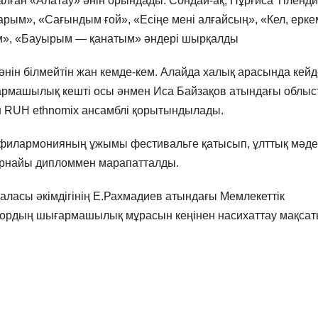
лған «Алатау» әнін орындады. Сондай-ақ, Нұрғиса Тіленди
арым», «Сағындым ғой», «Есіңе мені алғайсың», «Кел, ерке
ем», «Бауырым — қанатым» әндері шырқалды
әнін білмейтін жан кемде-кем. Алайда халық арасында кейд
ғармашылық кешті осы әнмен Иса Байзақов атындағы облыс
 RUH еthnomix ансамблі қорытындылады.
 филармонияның ұжымы фестивальге қатысып, ұлттық мәде
 арнайы дипломмен марапатталды.
қаласы әкімдігінің Е.Рахмадиев атындағы Мемлекеттік
тордың шығармашылық мұрасын кеңінен насихаттау мақса