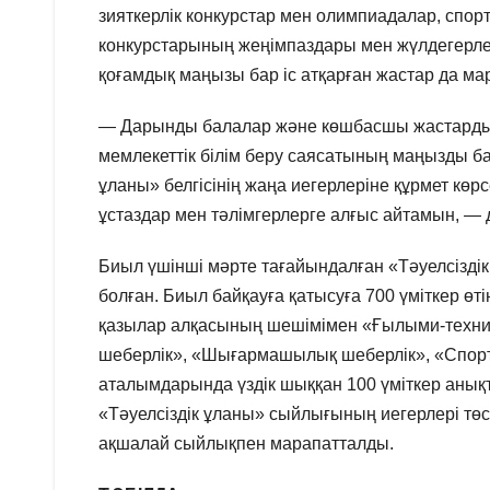
зияткерлік конкурстар мен олимпиадалар, спо
конкурстарының жеңімпаздары мен жүлдегерле
қоғамдық маңызы бар іс атқарған жастар да ма
— Дарынды балалар және көшбасшы жастарды т
мемлекеттік білім беру саясатының маңызды бағ
ұланы» белгісінің жаңа иегерлеріне құрмет кө
ұстаздар мен тәлімгерлерге алғыс айтамын, — 
Биыл үшінші мәрте тағайындалған «Тәуелсізді
болған. Биыл байқауға қатысуға 700 үміткер өт
қазылар алқасының шешімімен «Ғылыми-техник
шеберлік», «Шығармашылық шеберлік», «Спорт
аталымдарында үздік шыққан 100 үміткер анық
«Тәуелсіздік ұланы» сыйлығының иегерлері төсб
ақшалай сыйлықпен марапатталды.