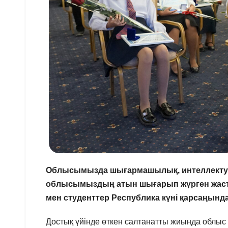
Облысымызда шығармашылық, интеллектуалд
облысымыздың атын шығарып жүрген жаста
мен студенттер Республика күні қарсаңынд
Достық үйінде өткен салтанатты жиында облыс