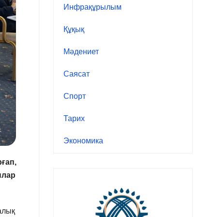
Инфрақұрылым
Құқық
Мәдениет
Саясат
Спорт
Тарих
Экономика
ғап,
ылар
алық