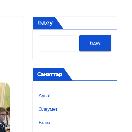
Іздеу
Іздеу
Санаттар
Ауыл
Әлеумет
Білім