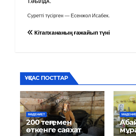
Т.ӘБІЛДА.
Суретті түсірген — Есенжол Исабек.
Навигация
Кітапхананың ғажайып түні
по
записям
ҰҚСАС ПОСТТАР
МӘДЕНИЕТ
МӘДЕНИ
200 теңгемен
Абайда
өткенге саяхат
мұр