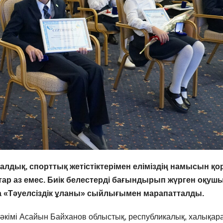
ық, спорттық жетістіктерімен еліміздің намысын қор
р аз емес. Биік белестерді бағындырып жүрген оқуш
а «Тәуелсіздік ұланы» сыйлығымен марапатталды.
 әкімі Асайын Байханов облыстық, республикалық, халықар