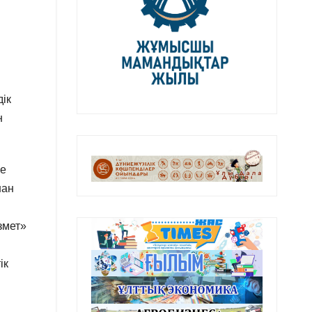
дік
н
ие
нан
змет»
ік