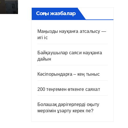
Соңғы жазбалар
Маңызды науқанға атсалысу —
игі іс
Байқаушылар саяси науқанға
дайын
Кәсіпорындарға – кең тыныс
200 теңгемен өткенге саяхат
Болашақ дәрігерлерді оқыту
мерзімін ұзарту керек пе?