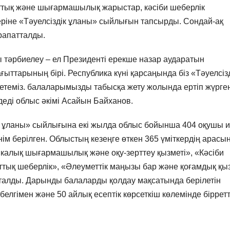
рттық және шығармашылық жарыстар, кәсіби шеберлік
ріне «Тәуелсіздік ұланы» сыйлығын тапсырды. Сондай-ақ
рапатталды.
әрбиелеу – ел Президенті ерекше назар аударатын
ыттарының бірі. Республика күні қарсаңында біз «Тәуелсіз
рсетеміз. балаларымызды табысқа жету жолында ертіп жүрге
деді облыс әкімі Асайын Байханов.
к ұланы» сыйлығына екі жылда облыс бойынша 404 оқушы 
інім берілген. Облыстың кезеңге өткен 365 үміткердің арасы
алық шығармашылық және оқу-зерттеу қызметі», «Кәсіби
тық шеберлік», «Әлеуметтік маңызы бар және қоғамдық қы
талды. Дарынды балаларды қолдау мақсатында берілетін
елгімен және 50 айлық есептік көрсеткіш көлемінде бірретт