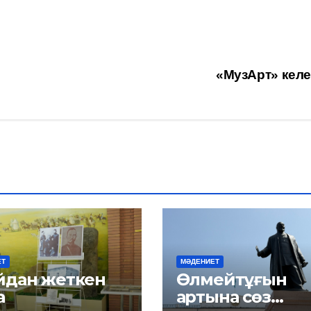
«МузАрт» келе
ЕТ
МӘДЕНИЕТ
н жеткен
Өлмейтұғын
а
артына сөз