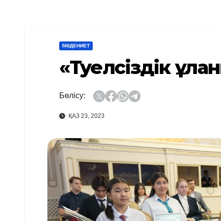
МӘДЕНИЕТ
«Тәуелсіздік ұла
Бөлісу:
ҚАЗ 23, 2023