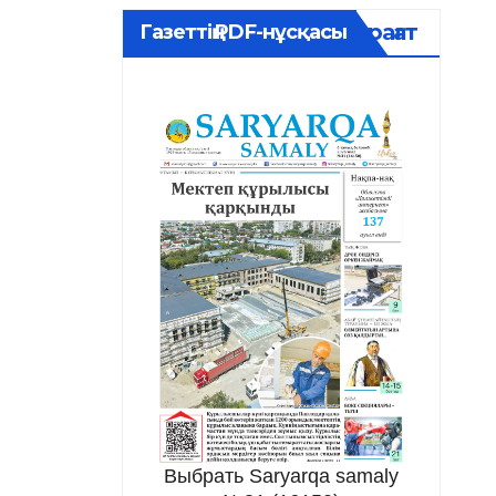
Мұрағат
Газеттің PDF-нұсқасы
Выбрать Saryarqa samaly