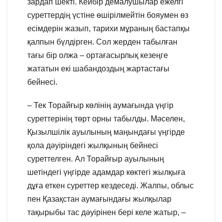
зардап шекті. Кейбір демалушылар ежелгі
суреттердің үстіне өшірілмейтін бояумен өз
есімдерін жазып, тарихи мұраның бастапқы
қалпын бүлдірген. Сол жерден табылған
тағы бір олжа – ортағасырлық кезеңге
жататын екі шабандоздың жартастағы
бейнесі.
– Тек Торайғыр көлінің аумағында үңгір
суреттерінің төрт орны табылды. Мәселен,
Қызылшілік ауылының маңындағы үңгірде
қола дәуіріндегі жылқының бейнесі
суреттелген. Ал Торайғыр ауылының
шетіндегі үңгірде адамдар көктегі жылқыға
дұға еткен суреттер кездеседі. Жалпы, облыс
пен Қазақстан аумағындағы жылқылар
тақырыбы тас дәуірінен бері келе жатыр, –