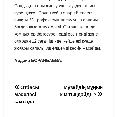
Сондықтан оны жасау үшін жүзден астам
сурет қажет. Содан кейін олар «Blender»
сияқты 3D графикасын жасау үшін арнайы
бағдарламаға жүктеледі. Орташа алғанда,
компьютер фотосуреттерді есептейді және
олардан 12 сағат ішінде, кейде екі күнде
жоғары сапалы үш өлшемді кескін жасайды.
Айдана БОРАНБАЕВА.
Навигация
Отбасы
Музейдің мұңын
мәселесі –
кім тыңдайды?
по
сахнада
записям