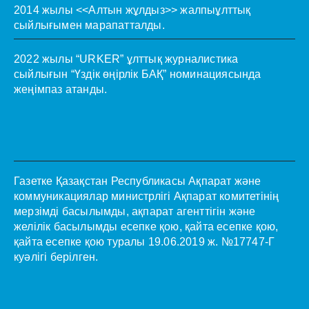
2014 жылы <<Алтын жұлдыз>> жалпыұлттық
сыйлығымен марапатталды.
2022 жылы “URKER” ұлттық журналистика
сыйлығын “Үздік өңірлік БАҚ” номинациясында
жеңімпаз атанды.
Газетке Қазақстан Республикасы Ақпарат және
коммуникациялар министрлігі Ақпарат комитетінің
мерзімді басылымды, ақпарат агенттігін және
желілік басылымды есепке қою, қайта есепке қою,
қайта есепке қою туралы 19.06.2019 ж. №17747-Г
куәлігі берілген.