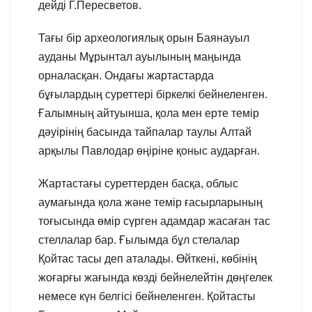
дейді Г.Пересветов.
Тағы бір археологиялық орын Баянауыл
ауданы Мұрынтал ауылының маңында
орналасқан. Ондағы жартастарда
бұғылардың суреттері біркелкі бейнеленген.
Ғалымның айтуынша, қола мен ерте темір
дәуірінің басында тайпалар таулы Алтай
арқылы Павлодар өңіріне қоныс аударған.
Жартастағы суреттерден басқа, облыс
аумағында қола және темір ғасырларының
тоғысында өмір сүрген адамдар жасаған тас
стеллалар бар. Ғылымда бұл стелалар
Қойтас тасы деп аталады. Өйткені, көбінің
жоғарғы жағында көзді бейнелейтін дөңгелек
немесе күн белгісі бейнеленген. Қойтасты