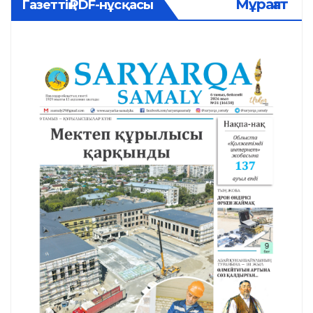
Мұрағат
Газеттің PDF-нұсқасы