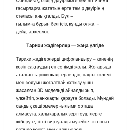
Сондай-ақ, біздің дәуірімізге дейінгі VIII-VII
ғасырларға жататын ерте темір дәуірінің
стеласы анықталды. Бұл –
ғылымға бұрын белгісіз, құнды олжа, –
дейді археолог.
Тарихи жәдігерлер — жаңа үлгіде
Тарихи жәдігерлерді цифрландыру – көненің
көзін сақтаудың ең сенімді жолы. Жоғарыда
аталған тарихи жәдігерлердің нақты көлемі
мен бояуын жоғалтпай жеткізу үшін
жасалған 3D модельді айналдырып,
үлкейтіп, жан-жақты қарауға болады. Мұндай
сандық көшірмелер ғылыми ортада
алмасуға, халықаралық зерттеушілерге
жіберуге, тіпті виртуалды музейге экспонат
ретінде қоюға мүмкіндік береді.