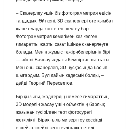
– Сканерлеу үшін біз фотограмметрия әдісін
таңдадық. Өйткені, 3D сканерлері өте қымбат
және оларда көптеген шектеу бар.
Фотограмметрия көмегімен кез келген
ғимаратты жарты сағат ішінде сканерлеуге
болады. Менің жұмыс тәжірибелерімнің бірі
— әйгілі Баянауылдағы Кемпіртас жартасы.
Мен оны сканерлеп, 3D нұсқасында басып
шығардым. Бұл дайын кәдесый болды, –
дейді Георгий Пересветов.
Бір қызығы, жәдігердің немесе ғимараттың
3D моделін жасау үшін объектінің барлық
жағынан түсірілген төрт фотосуреті
жеткілікті. Бірақ ғылыми зерттеу кескінді
егжей-тегжейлі зерттеуді қажет етеді.