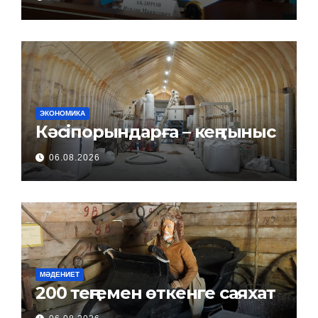
ЭКОНОМИКА
Кәсіпорындарға – кең тыныс
06.08.2026
МӘДЕНИЕТ
200 теңгемен өткенге саяхат