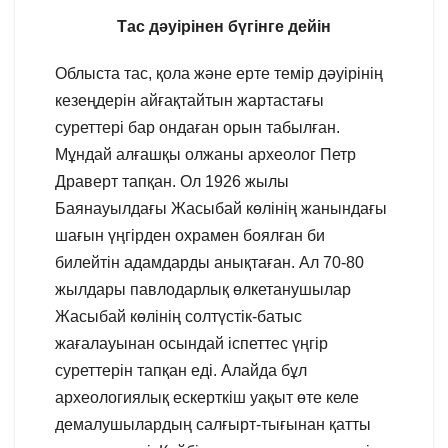
Тас дәуірінен бүгінге дейін
Облыста тас, қола және ерте темір дәуірінің
кезеңдерін айғақтайтын жартастағы
суреттері бар ондаған орын табылған.
Мұндай алғашқы олжаны археолог Петр
Драверт тапқан. Ол 1926 жылы
Баянауылдағы Жасыбай көлінің жанындағы
шағын үңгірден охрамен боялған би
билейтін адамдарды анықтаған. Ал 70-80
жылдары павлодарлық өлкетанушылар
Жасыбай көлінің солтүстік-батыс
жағалауынан осындай іспеттес үңгір
суреттерін тапқан еді. Алайда бұл
археологиялық ескерткіш уақыт өте келе
демалушылардың салғырт-тығынан қатты