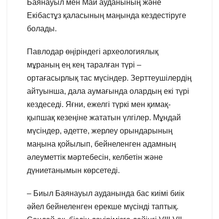
Баянауыл мен Май ауданының және
Екібастұз қаласының маңында кездестіруге
болады.
Павлодар өңіріндегі археологиялық
мұраның ең кең таралған түрі –
ортағасырлық тас мүсіндер. Зерттеушілердің
айтуынша, дала аумағында олардың екі түрі
кездеседі. Яғни, ежелгі түркі мен қимақ-
қыпшақ кезеңіне жататын үлгілер. Мұндай
мүсіндер, әдетте, жерлеу орындарының
маңына қойылып, бейнеленген адамның
әлеуметтік мәртебесін, келбетін және
дүниетанымын көрсетеді.
– Биыл Баянауыл ауданында бас киімі биік
әйел бейнеленген ерекше мүсінді таптық.