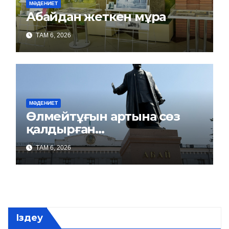
МӘДЕНИЕТ
Абайдан жеткен мұра
ТАМ 6, 2026
МӘДЕНИЕТ
Өлмейтұғын артына сөз
қалдырған…
ТАМ 6, 2026
Іздеу