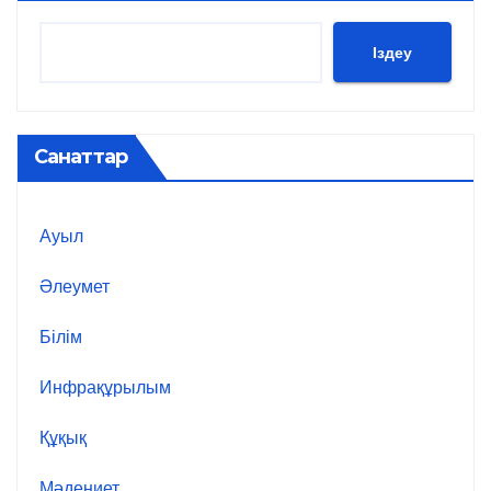
Іздеу
Санаттар
Ауыл
Әлеумет
Білім
Инфрақұрылым
Құқық
Мәдениет