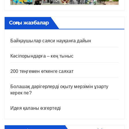
Соңғы жазбалар
Байқаушылар саяси науқанға дайын
Кәсіпорындарға – кең тыныс
200 теңгемен өткенге саяхат
Болашақ дәрігерлерді оқыту мерзімін ұзарту
керек пе?
Идея қаланы өзгертеді