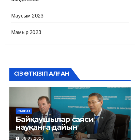
Маусым 2023
Мамыр 2023
СІЗ ӨТКІЗІП АЛҒАН
САЯСАТ
Байқаушылар саяси
науқанға дайын
08.08.2026