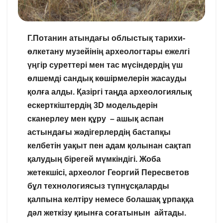
Г.Потанин атындағы облыстық тарихи-
өлкетану музейінің археологтары ежелгі
үңгір суреттері мен тас мүсіндердің үш
өлшемді сандық көшірмелерін жасауды
қолға алды. Қазіргі таңда археологиялық
ескерткіштердің 3D модельдерін
сканерлеу мен құру – ашық аспан
астындағы жәдігерлердің бастапқы
келбетін уақыт пен адам қолынан сақтап
қалудың бірегей мүмкіндігі. Жоба
жетекшісі, археолог Георгий Пересветов
бұл технологиясыз түпнұсқаларды
қалпына келтіру немесе болашақ ұрпаққа
дәл жеткізу қиынға соғатынын айтады.