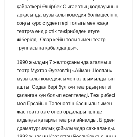
қайраткері Әшірбек Сығаевтың қолдауының
арқасында музыкалы комедия бөлімшесінің
соңғы курс студенттері толығымен жаңа
театрға өндірістік тәжірибеден өтуге
жіберілді. Олар кейін толығымен театр
труппасына қабылданды».
1990 жылдың 7 желтоқсанында аталмыш
театр Мұхтар Әуезовтің «Айман-Шолпан»
музыкалы комедиясымен өз шымылдығын
ашты. Содан бері бұл күн театрдың негізі
қаланған күн болып есептеледі. Тәжірибесі
мол Ерсайын Тәпеновтің басшылығымен
жас театр өзге өнер ордалары ішінде
алдыңғы қатарлы театрға айналды. Бірден
драматургиялық қойылымдар сахналанды.
1992 жылдың Қазақстан Республика-сының