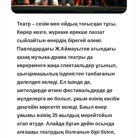
Театр – сезім мен ойдың тоғысқан тұсы.
Көрер көзге, жүрекке ерекше ләззат
сыйлайтын өнердің бірегей әлемі.
Павлодардағы Ж.Аймауытов атындағы
қазақ музыка-драма театры да
көрерменге жаңа спектакльдер ұсынып,
шығармашылық ізденістен танбағанын
дәлелдеп келеді. Ел ішінде де,
шетелдерде өткен фестивальдерде де
жүлделерге ие болып, ұжым өзінің кәсіби
деңгейін көрсетіп келеді. Биыл өнер
ұжымы өзінің 35 жылдық мерейтойын
атап өтуде. Алайда бұған дейін осында
алғашқы театрдың болғанын бірі білсе,