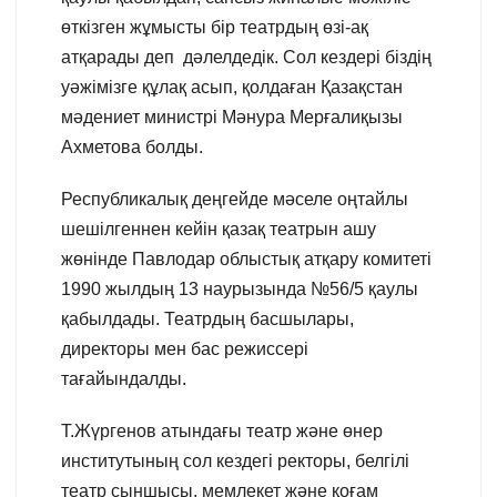
өткізген жұмысты бір театрдың өзі-ақ
атқарады деп дәлелдедік. Сол кездері біздің
уәжімізге құлақ асып, қолдаған Қазақстан
мәдениет министрі Мәнура Мерғалиқызы
Ахметова болды.
Республикалық деңгейде мәселе оңтайлы
шешілгеннен кейін қазақ театрын ашу
жөнінде Павлодар облыстық атқару комитеті
1990 жылдың 13 наурызында №56/5 қаулы
қабылдады. Театрдың басшылары,
директоры мен бас режиссері
тағайындалды.
Т.Жүргенов атындағы театр және өнер
институтының сол кездегі ректоры, белгілі
театр сыншысы, мемлекет және қоғам