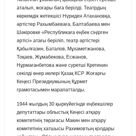
аталып, жоғары баға берілді. Театрдың
көркемдік жетекшісі Нүриден Атахановқа,
әртістер Рахымбаеваға, Балтабаева мен
Шәкіровке «Республикаға еңбек сіңірген
әртісі» атағы беріліп, театр әртістері
Қабылғазин, Баталов, Мұхаметжанова,
Тоқаев, Жұмабекова, Есжанов,
Нұрмағанбетова және суретші Кретинин
секілді өнер иелері Қазақ КСР Жоғарғы
Кеңесі Президиумының Құрмет
грамотасымен марапатталды.
1944 жылдың 30 қыркүйегінде еңбекшілер
депутаттары облыстық Кеңесі атқару
комитетінің төрағасы Макин мен атқару
комитетінің хатшысы Рахимовтың қолдары