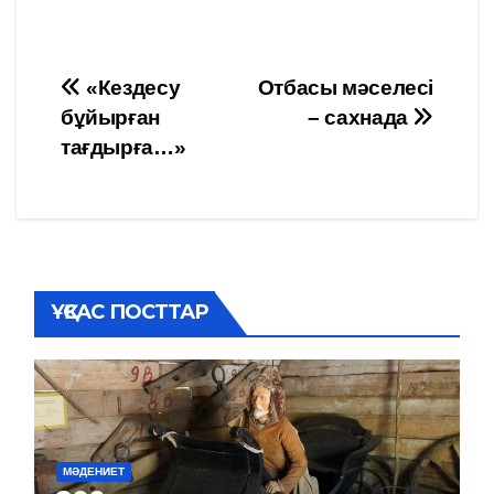
Навигация
«Кездесу
Отбасы мәселесі
бұйырған
– сахнада
по
тағдырға…»
записям
ҰҚСАС ПОСТТАР
МӘДЕНИЕТ