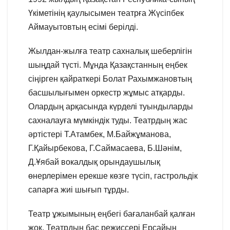
Үкіметінің қаулысымен театрға Жүсіпбек
Аймауытовтың есімі берілді.
Жылдан-жылға театр сахналық шеберлігін
шыңдай түсті. Мұнда Қазақстанның еңбек
сіңірген қайраткері Болат Рахымжановтың
басшылығымен оркестр жұмыс атқарды.
Олардың арқасында күрделі туындыларды
сахналауға мүмкіндік туды. Театрдың жас
әртістері Т.Атамбек, М.Байжұманова,
Г.Қайырбекова, Г.Саймасаева, Б.Шәнім,
Д.Ұябай вокалдық орындаушылық
өнерлерімен ерекше көзге түсіп, гастрольдік
сапарға жиі шығып тұрды.
Театр ұжымының еңбегі бағаланбай қалған
жоқ. Театрдың бас режиссері Ерсайын