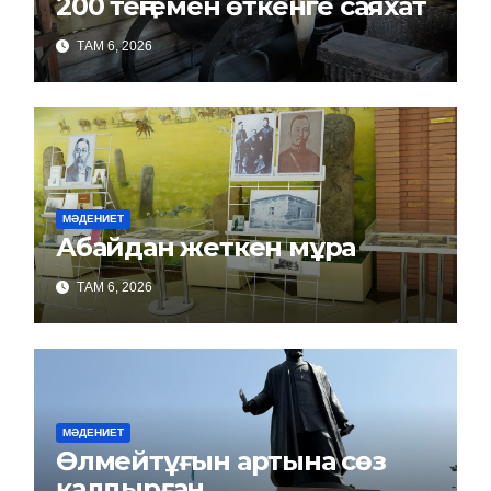
200 теңгемен өткенге саяхат
ТАМ 6, 2026
МӘДЕНИЕТ
Абайдан жеткен мұра
ТАМ 6, 2026
МӘДЕНИЕТ
Өлмейтұғын артына сөз
қалдырған…