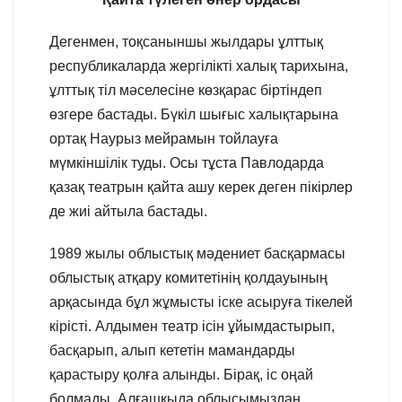
Дегенмен, тоқсаныншы жылдары ұлттық
республикаларда жергілікті халық тарихына,
ұлттық тіл мәселесіне көзқарас біртіндеп
өзгере бастады. Бүкіл шығыс халықтарына
ортақ Наурыз мейрамын тойлауға
мүмкіншілік туды. Осы тұста Павлодарда
қазақ театрын қайта ашу керек деген пікірлер
де жиі айтыла бастады.
1989 жылы облыстық мәдениет басқармасы
облыстық атқару комитетінің қолдауының
арқасында бұл жұмысты іске асыруға тікелей
кірісті. Алдымен театр ісін ұйымдастырып,
басқарып, алып кететін мамандарды
қарастыру қолға алынды. Бірақ, іс оңай
болмады. Алғашқыда облысымыздан