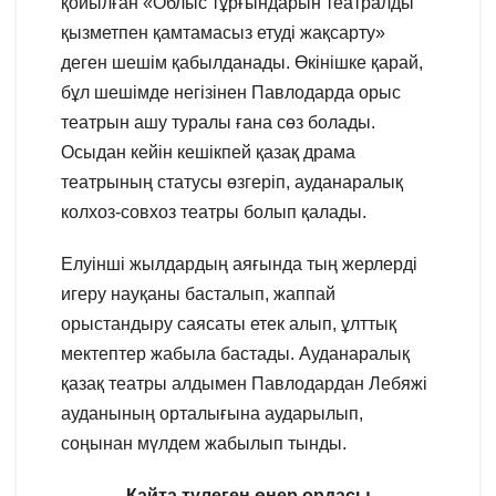
қойылған «Облыс тұрғындарын театралды
қызметпен қамтамасыз етуді жақсарту»
деген шешім қабылданады. Өкінішке қарай,
бұл шешімде негізінен Павлодарда орыс
театрын ашу туралы ғана сөз болады.
Осыдан кейін кешікпей қазақ драма
театрының статусы өзгеріп, ауданаралық
колхоз-совхоз театры болып қалады.
Елуінші жылдардың аяғында тың жерлерді
игеру науқаны басталып, жаппай
орыстандыру саясаты етек алып, ұлттық
мектептер жабыла бастады. Ауданаралық
қазақ театры алдымен Павлодардан Лебяжі
ауданының орталығына аударылып,
соңынан мүлдем жабылып тынды.
Қайта түлеген өнер ордасы