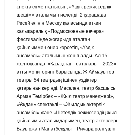
спектаклімен қатысып, «Үздік режиссерлік
шешім» аталымын иеленді. 2 қарашада
Ресей елінің Мәскеу қаласында өткен
халықаралық «Подмосковные вечера»
фестивалінде жоғарыда аталған
қойылыммен өнер көрсетіп, «Үздік
ансамбль» аталымын жеңіп алды. Ал 15
желтоқсанда «Қазақстан театрлары – 2023»
атты мониторинг барысында Ж.Аймауытов
театры 54 театрдың ішінен үздіктер
қатарынан көрінді. Мәселен, театр басшысы
Арман Темірбек – «Жыл театр менеджері»,
«Ұждан» спектаклі – «Жылдық актерлік
ансамблі» және «Шетелдік режиссердің жыл
қойылымы аталымдарымен, театр актерлері
Бауыржан Манатбекұлы – Ричард рөлі үшін