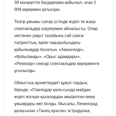
39 концерттік бағдарлама қойылып, оған 2
909 көрермен қатысқан.
Театр ұжымы сапар үстінде жүріп те жаңа
спектакльдер әзірлеумен айналысты. Олар
негізінен уақыт талабына сай саяси-
патриоттық, ерлік тақырыбындағы
қойылымдар болатын. «Амангелді»,
«Қобыланды», «Орыс адамдары»,
«Ревизор» секілді спектакльдер көрерменге
ұсынылды.
Облыстық архивтердегі құжат-тардың
бірінде: «Павлодар қала-сында майдан
жүріп жатқан қалалардан көшірілген өнер
ұжымдары көп болды. Мысалы, Ленинград
қаласынан «Танец красок» эстрадалық