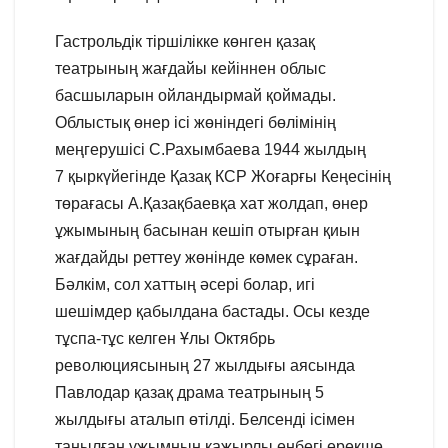
Гастрольдік тіршілікке көнген қазақ
театрының жағдайы кейіннен облыс
басшыларын ойландырмай қоймады.
Облыстық өнер ісі жөніндегі бөлімінің
меңгерушісі С.Рахымбаева 1944 жылдың
7 қыркүйегінде Қазақ КСР Жоғарғы Кеңесінің
төрағасы А.Қазақбаевқа хат жолдап, өнер
ұжымының басынан кешіп отырған қиын
жағдайды реттеу жөнінде көмек сұраған.
Бәлкім, сол хаттың әсері болар, игі
шешімдер қабылдана бастады. Осы кезде
тұспа-тұс келген Ұлы Октябрь
революциясының 27 жылдығы аясында
Павлодар қазақ драма театрының 5
жылдығы аталып өтілді. Белсенді ісімен
танылған ұжымның қажырлы еңбегі ерекше