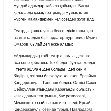
мұндай адамдар табыла қоймады. Басқа
қалаларда қазақ театрында жұмыс істеп
жүрген мамандармен келіссөздер жүргізілді.
Театрдың ашылуына белсенділік танытқан
азаматтардың бірі, ардагер журналист Мұхит
Омаров былай деп еске алады:
«Адамдардың көбі театр ашамыз дегенге
аса сене қоймады. Тек бірден бұл істі қолдап,
«театр ашуға әбден болады» деп сенім
білдіріп, өзі оны басқаруға келіскен Ерсайын
Қандержанұлы Тәпенов болды. Ол кісі Сәкен
Сейфуллин атындағы Қарағанды облыстық
қазақ драма театрының бас режиссері,
Мемлекеттік сыйлықтың иегері еді. Ерсайын
Қандержанұлы сөзінде тұрып, Павлодарға