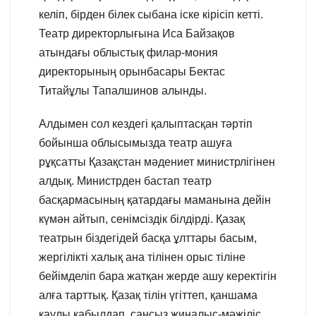
келіп, бірден білек сыбана іске кірісіп кетті.
Театр директорлығына Иса Байзақов
атындағы облыстық филар-мония
директорының орынбасары Бектас
Титайұлы Тапалшинов алынды.
Алдымен сол кездегі қалыптасқан тәртіп
бойынша облысымызда театр ашуға
рұқсатты Қазақстан мәдениет министрлігінен
алдық. Министрден бастап театр
басқармасының қатардағы маманына дейін
күмән айтып, сенімсіздік білдірді. Қазақ
театрын біздегідей басқа ұлттары басым,
жергілікті халық ана тілінен орыс тіліне
бейімделіп бара жатқан жерде ашу керектігін
алға тарттық. Қазақ тілін үгіттеп, қаншама
қаулы қабылдап, сансыз жиналыс-мәжіліс