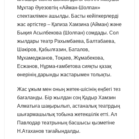
Мұхтар Әуезовтің «Айман-Шолпан»
спектаклімен ашылды. Басты кейіпкерлерді
жас әртістер – Қапиза Хамзина (Айман) және
Бықия Асылбекова (Шолпан) сомдады. Сол
жылдары театр Рахымбаева, Балтабаева,
Шәкіров, Қабылғазин, Баталов,
Мұхамеджанов, Тоқаев, Жұмабекова,
Есжанов, Нұрма-ғамбетова сияқты қазақ
өнерінің дарынды жастарымен толықты.
Жас ұжым мен оның жетек-шісінің еңбегі тез
бағаланды. Бір жылдан соң Қадыр Хамзин
Алматыға шақырылып, астаналық театрдың
шығармашылық тобына жетекшілік етті. Ал
Павлодар театрының басшысы қызметіне
Н.Атаханов тағайындалды.