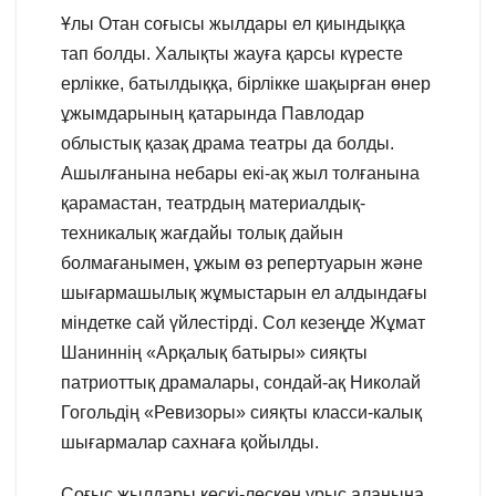
Ұлы Отан соғысы жылдары ел қиындыққа
тап болды. Халықты жауға қарсы күресте
ерлікке, батылдыққа, бірлікке шақырған өнер
ұжымдарының қатарында Павлодар
облыстық қазақ драма театры да болды.
Ашылғанына небары екі-ақ жыл толғанына
қарамастан, театрдың материалдық-
техникалық жағдайы толық дайын
болмағанымен, ұжым өз репертуарын және
шығармашылық жұмыстарын ел алдындағы
міндетке сай үйлестірді. Сол кезеңде Жұмат
Шаниннің «Арқалық батыры» сияқты
патриоттық драмалары, сондай-ақ Николай
Гогольдің «Ревизоры» сияқты класси-калық
шығармалар сахнаға қойылды.
Соғыс жылдары кескі-лескен ұрыс алаңына