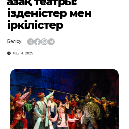
Қазақ театры:
ізденістер мен
іркілістер
Бөлісу:
ЖЕЛ 4, 2025