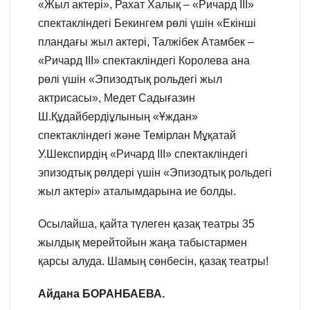
«Жыл актері», Рахат Халық – «Ричард ІІІ»
спектакліндегі Бекингем рөлі үшін «Екінші
пландағы жыл актері, Талжібек Атамбек –
«Ричард ІІІ» спектакліндегі Королева ана
рөлі үшін «Эпизодтық рольдегі жыл
актрисасы», Медет Садығазин
Ш.Құдайбердіұлының «Ұждан»
спектакліндегі және Темірлан Мұқатай
У.Шекспирдің «Ричард ІІІ» спектакліндегі
эпизодтық рөлдері үшін «Эпизодтық рольдегі
жыл актері» аталымдарына ие болды.
Осылайша, қайта түлеген қазақ театры 35
жылдық мерейтойын жаңа табыстармен
қарсы алуда. Шамың сөнбесін, қазақ театры!
Айдана БОРАНБАЕВА.