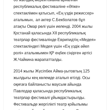
республикалық фестиваліне «Әпке»
спектаклімен қатысып, «Ең үздік режиссер»
аталымын, ал актер С.Бекболатов бұл
атақты Омар рөлі үшін иеленді. 2004 жылы
Қостанай қаласында ХІІ республикалық
театрлар фестивалінде Еврипидтің «Медея»
спектакліндегі Медея үшін «Ең үздік әйел
ролі» аталымымен ҚР еңбек сіңірген әртісі
Ж.Чайкина марапатталды.
2014 жылы Жүсіпбек Айма-уытовтың 125
жылдығы кең көлемде аталып өтілді. Осы
оқиғаға байланысты маусым айында
Павлодар қаласында республикалық
театрлар фестивалі ұйымдастырылды.
Фестивальде жергілікті театр қойылымы