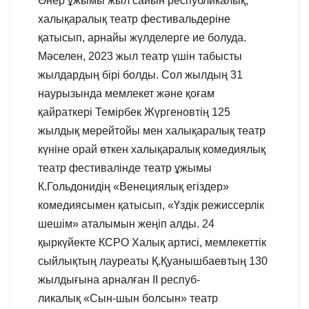
Өнер ұжымы жыл сайын республикалық,
халықаралық театр фестивальдеріне
қатысып, арнайы жүлделерге ие болуда.
Мәселен, 2023 жыл театр үшін табысты
жылдардың бірі болды. Сол жылдың 31
наурызында мемлекет және қоғам
қайраткері Темірбек Жүргеновтің 125
жылдық мерейтойы мен халықаралық театр
күніне орай өткен халықаралық комедиялық
театр фестивалінде театр ұжымы
К.Гольдонидің «Венециялық егіздер»
комедиясымен қатысып, «Үздік режиссерлік
шешім» аталымын жеңіп алды. 24
қыркүйекте КСРО Халық артисі, мемлекеттік
сыйлықтың лауреаты Қ.Қуанышбаевтың 130
жылдығына арналған ІI респуб-
ликалық «Сын-шын болсын» театр