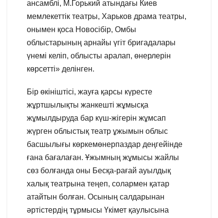
ансамблі, М.Горький атындағы Киев
мемлекеттік театры, Харьков драма театры,
онымен қоса Новосібір, Омбы
облыстарының арнайы үгіт бригадалары
үнемі келіп, облысты аралап, өнерлерін
көрсетті» делінген.
Бір өкініштісі, жауға қарсы күресте
жұртшылықты жанкешті жұмысқа
жұмылдыруда бар күш-жігерін жұмсап
жүрген облыстық театр ұжымын облыс
басшылығы көркемөнерпаздар деңгейінде
ғана бағалаған. Ұжымның жұмысы жайлы
сөз болғанда оны Бесқа-рағай ауылдық
халық театрына теңеп, солармен қатар
атайтын болған. Осының салдарынан
әртістердің тұрмысы Үкімет қаулысына