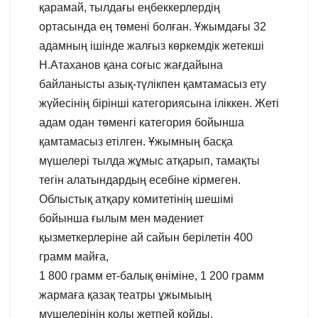
қарамай, тылдағы еңбеккерлердің
ортасында ең төмені болған. Ұжымдағы 32
адамның ішінде жалғыз көркемдік жетекші
Н.Атаханов қана соғыс жағдайына
байланысты азық-түлікпен қамтамасыз ету
жүйесінің бірінші категориясына іліккен. Жеті
адам одан төменгі категория бойынша
қамтамасыз етілген. Ұжымның басқа
мүшелері тылда жұмыс атқарып, тамақты
тегін алатындардың есебіне кірмеген.
Облыстық атқару комитетінің шешімі
бойынша ғылым мен мәдениет
қызметкерлеріне ай сайын берілетін 400
грамм майға,
1 800 грамм ет-балық өніміне, 1 200 грамм
жармаға қазақ театры ұжымыың
мүшелерінің қолы жетпей қойды.