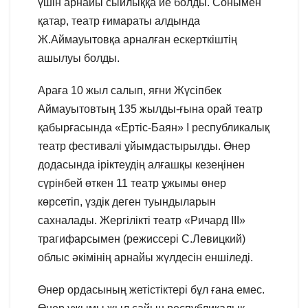
үшін арнайы сыйлыққа ие болды. Сонымен
қатар, театр ғимараты алдында
Ж.Аймауытовқа арналған ескерткіштің
ашылуы болды.
Араға 10 жыл салып, яғни Жүсіпбек
Аймауытовтың 135 жылды-ғына орай театр
қабырғасында «Ертіс-Баян» І республикалық
театр фестивалі ұйымдастырылды. Өнер
додасында іріктеудің алғашқы кезеңінен
сүрінбей өткен 11 театр ұжымы өнер
көрсетіп, үздік деген туындыларын
сахналады. Жергілікті театр «Ричард ІІІ»
трагифарсымен (режиссері С.Левицкий)
облыс әкімінің арнайы жүлдесін еншіледі.
Өнер ордасының жетістіктері бұл ғана емес.