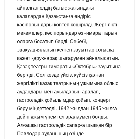
айналған елдің батыс жағындағы
қалалардан Қазақстанға өндіріс
кәсіпорындары көптеп көшірілді. Жергілікті
мекемелер, кәсіпорындар өз ғимараттарын
оларға босатып берді. Себебі,
эвакуацияланып келген зауыттар соғысқа
қажет қару-жарақ шығарумен айналысатын.
Қазақ театры ғимараты «Октябрь» зауытына
берілді. Сол кезде үйсіз, күйсіз қалған
жергілікті қазақ театрының ұжымына облыс
аудандары мен ауылдарын аралап,
гастрольдік қойылымдар қойып, концерт
беру міндеттелді. 1942 жылдан 1945 жылға
дейін ұжым үнемі ел аралаумен болды.
Алғашқы гастрольдік сапарға шыққан бір
Павлодар ауданының өзінде