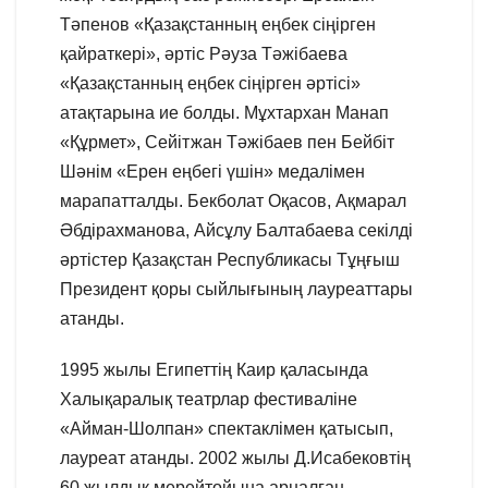
Тәпенов «Қазақстанның еңбек сіңірген
қайраткері», әртіс Рәуза Тәжібаева
«Қазақстанның еңбек сіңірген әртісі»
атақтарына ие болды. Мұхтархан Манап
«Құрмет», Сейітжан Тәжібаев пен Бейбіт
Шәнім «Ерен еңбегі үшін» медалімен
марапатталды. Бекболат Оқасов, Ақмарал
Әбдірахманова, Айсұлу Балтабаева секілді
әртістер Қазақстан Республикасы Тұңғыш
Президент қоры сыйлығының лауреаттары
атанды.
1995 жылы Египеттің Каир қаласында
Халықаралық театрлар фестиваліне
«Айман-Шолпан» спектаклімен қатысып,
лауреат атанды. 2002 жылы Д.Исабековтің
60 жылдық мерейтойына арналған