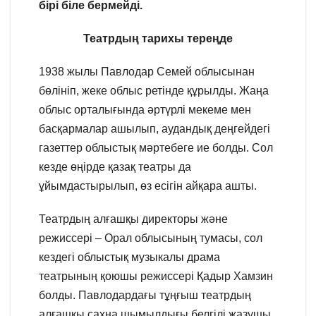
бірі біле бермейді.
Театрдың тарихы тереңде
1938 жылы Павлодар Семей облысынан
бөлініп, жеке облыс ретінде құрылды. Жаңа
облыс орталығында әртүрлі мекеме мен
басқармалар ашылып, аудандық деңгейдегі
газеттер облыстық мәртебеге ие болды. Сол
кезде өңірде қазақ театры да
ұйымдастырылып, өз есігін айқара ашты.
Театрдың алғашқы директоры және
режиссері – Орал облысының тумасы, сол
кездегі облыстық музыкалы драма
театрының қоюшы режиссері Қадыр Хамзин
болды. Павлодардағы тұңғыш театрдың
алғашқы сахна шымылдығы белгілі жазушы