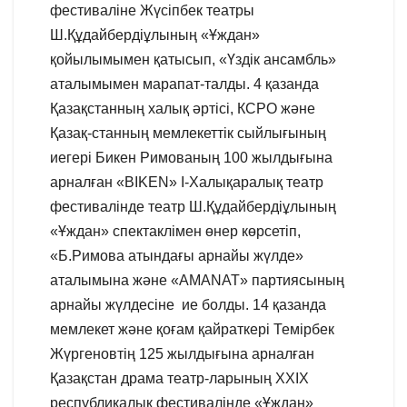
фестиваліне Жүсіпбек театры
Ш.Құдайбердіұлының «Ұждан»
қойылымымен қатысып, «Үздік ансамбль»
аталымымен марапат-талды. 4 қазанда
Қазақстанның халық әртісі, КСРО және
Қазақ-станның мемлекеттік сыйлығының
иегері Бикен Римованың 100 жылдығына
арналған «BIKEN» I-Халықаралық театр
фестивалінде театр Ш.Құдайбердіұлының
«Ұждан» спектаклімен өнер көрсетіп,
«Б.Римова атындағы арнайы жүлде»
аталымына және «AMANAT» партиясының
арнайы жүлдесіне ие болды. 14 қазанда
мемлекет және қоғам қайраткерi Темiрбек
Жүргеновтiң 125 жылдығына арналған
Қазақстан драма театр-ларының XXIX
республикалық фестивалiнде «Ұждан»