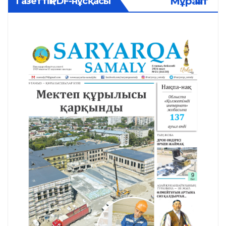
Мұрағат
Газеттің PDF-нұсқасы