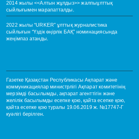
2014 жылы <<Алтын жұлдыз>> жалпыұлттық
сыйлығымен марапатталды.
2022 жылы “URKER” ұлттық журналистика
сыйлығын “Үздік өңірлік БАҚ” номинациясында
жеңімпаз атанды.
Газетке Қазақстан Республикасы Ақпарат және
коммуникациялар министрлігі Ақпарат комитетінің
мерзімді басылымды, ақпарат агенттігін және
желілік басылымды есепке қою, қайта есепке қою,
қайта есепке қою туралы 19.06.2019 ж. №17747-Г
куәлігі берілген.