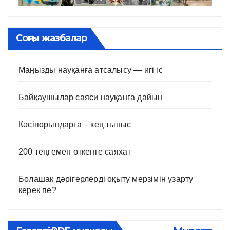
Соңғы жазбалар
Маңызды науқанға атсалысу — игі іс
Байқаушылар саяси науқанға дайын
Кәсіпорындарға – кең тыныс
200 теңгемен өткенге саяхат
Болашақ дәрігерлерді оқыту мерзімін ұзарту
керек пе?