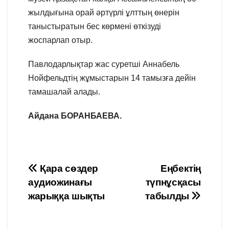
жылдығына орай әртүрлі ұлттың өнерін
таныстыратын бес көрмені өткізуді
жоспарлап отыр.
Павлодарлықтар жас суретші Аннабель
Нойфельдтің жұмыстарын 14 тамызға дейін
тамашалай алады.
Айдана БОРАНБАЕВА.
Навигация
Қара сөздер
Еңбектің
аудиожинағы
түпнұсқасы
по
жарыққа шықты
табылды
записям