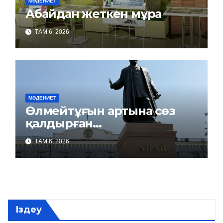
МӘДЕНИЕТ
Абайдан жеткен мұра
ТАМ 6, 2026
МӘДЕНИЕТ
Өлмейтұғын артына сөз
қалдырған…
ТАМ 6, 2026
Іздеу