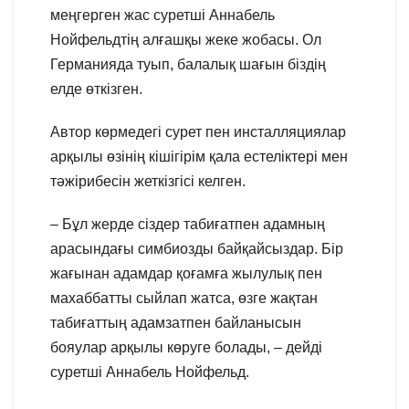
меңгерген жас суретші Аннабель
Нойфельдтің алғашқы жеке жобасы. Ол
Германияда туып, балалық шағын біздің
елде өткізген.
Автор көрмедегі сурет пен инсталляциялар
арқылы өзінің кішігірім қала естеліктері мен
тәжірибесін жеткізгісі келген.
– Бұл жерде сіздер табиғатпен адамның
арасындағы симбиозды байқайсыздар. Бір
жағынан адамдар қоғамға жылулық пен
махаббатты сыйлап жатса, өзге жақтан
табиғаттың адамзатпен байланысын
бояулар арқылы көруге болады, – дейді
суретші Аннабель Нойфельд.