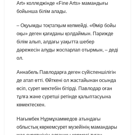
Art» колледжінде «Fine Arts» мамандығы
бойынша білім алады.
– Оқуымды тоқтатқым келмейді. «Өмір бойы
оқы» деген қағиданы қолдаймын. Парижде
білім алып, алдағы уақытта шебер
дәрежесін алуды жоспарлап отырмын, – деді
ол.
Аннабель Павлодарға деген сүйіспеншілігін
де атап өтті. Өйткені ол жастайынан осында
өсіп, сурет мектебін бітірді. Павлодар оған
тұлға және суретші ретінде қалыптасуына
көмектескен.
Нағымбек Нұрмұхаммедов атындағы
облыстық көркемсурет музейінің мамандары