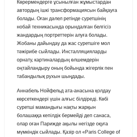
Көрермендерге ұсынылған жұмыстардан
автордың ішкі трансформациясын байқауға
болады. Оған дәлел ретінде суретшінің
нобай техникасында орындалған белгісіз
жандардың портреттерін алуға болады.
Жобаны дайындау да жас суретшіге мол
тәжірибе сыйлады. Инсталляцияларды
орнату, картиналардың өлшемдерін
оңтайландыру оның бойында жігерлік пен
табандылық рухын шыңдады.
Аннабель Нойфельд ата-анасына қолдау
көрсеткендері үшін алғыс білдіреді. Көбі
суретші мамандығы нақты жарқын
болашаққа кепілдік бермейді деп санаса,
олар оған Парижде ақылы негізде оқуға
мүмкіндік сыйлады. Қазір ол «Paris College of