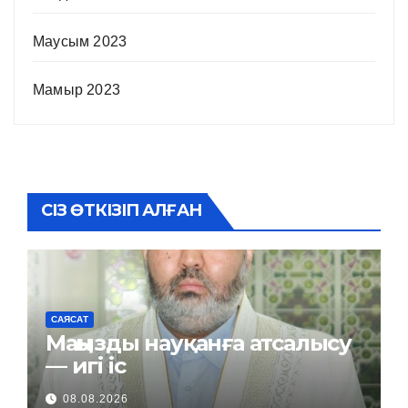
Маусым 2023
Мамыр 2023
СІЗ ӨТКІЗІП АЛҒАН
САЯСАТ
Маңызды науқанға атсалысу
— игі іс
08.08.2026