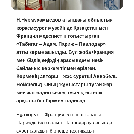
Н.Нұрмұхаммедов атындағы облыстық
көркемсурет музейінде Қазақстан мен
Франция мәдениетін тоғыстырған
«Табиғат – Адам. Париж – Павлодар»
атты көрме ашылды. Бұл жоба Франция
мен біздің өңірдің арасындағы нәзік
байланыс көркем тілмен өрілген.
Көрменің авторы – жас суретші Аннабель
Нойфельд. Оның жұмыстары туған жер
мен жат елдегі сезім, түсінік, естелік
арқылы бір-бірімен тілдеседі.
Бұл көрме – Франция елінің астанасы
Парижде білім алып, Павлодар қаласында
сурет салудың бірнеше техникасын