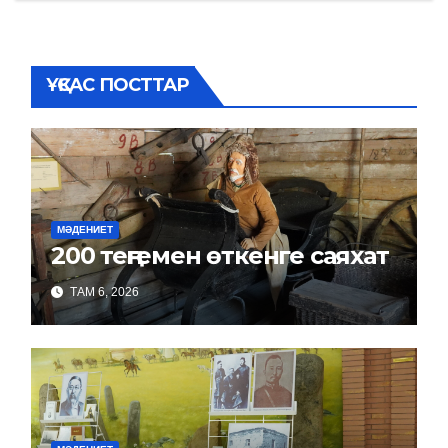
ҰҚСАС ПОСТТАР
МӘДЕНИЕТ
200 теңгемен өткенге саяхат
ТАМ 6, 2026