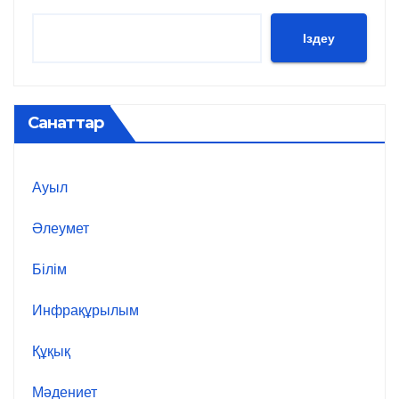
Іздеу
Санаттар
Ауыл
Әлеумет
Білім
Инфрақұрылым
Құқық
Мәдениет