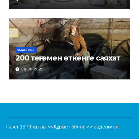
МӘДЕНИЕТ
200 теңгемен өткенге саяхат
06.08.2026
Газет 1979 жылы <<Құрмет белгісі>> орденімен.