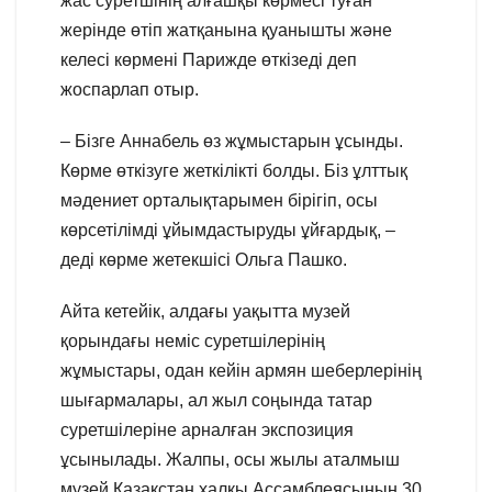
жас суретшінің алғашқы көрмесі туған
жерінде өтіп жатқанына қуанышты және
келесі көрмені Парижде өткізеді деп
жоспарлап отыр.
– Бізге Аннабель өз жұмыстарын ұсынды.
Көрме өткізуге жеткілікті болды. Біз ұлттық
мәдениет орталықтарымен бірігіп, осы
көрсетілімді ұйымдастыруды ұйғардық, –
деді көрме жетекшісі Ольга Пашко.
Айта кетейік, алдағы уақытта музей
қорындағы неміс суретшілерінің
жұмыстары, одан кейін армян шеберлерінің
шығармалары, ал жыл соңында татар
суретшілеріне арналған экспозиция
ұсынылады. Жалпы, осы жылы аталмыш
музей Қазақстан халқы Ассамблеясының 30