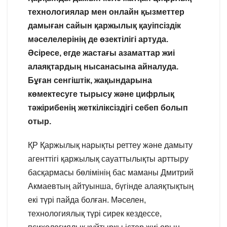
технологиялар мен онлайн қызметтер
дамыған сайын қаржылық қауіпсіздік
мәселелерінің де өзектілігі артуда.
Әсіресе, егде жастағы азаматтар жиі
алаяқтардың нысанасына айналуда.
Бұған сенгіштік, жақындарына
көмектесуге тырысу және цифрлық
тәжірибенің жеткіліксіздігі себеп болып
отыр.
ҚР Қаржылық нарықты реттеу және дамыту
агенттігі қаржылық сауаттылықты арттыру
басқармасы бөлімінің бас маманы Дмитрий
Акмаевтың айтуынша, бүгінде алаяқтықтың
екі түрі пайда болған. Мәселен,
технологиялық түрі сирек кездессе,