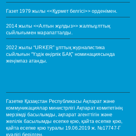
Газет 1979 жылы <<Құрмет белгісі>> орденімен.
2014 жылы <<Алтын жұлдыз>> жалпыұлттық
сыйлығымен марапатталды.
2022 жылы “URKER” ұлттық журналистика
сыйлығын “Үздік өңірлік БАҚ” номинациясында
жеңімпаз атанды.
Газетке Қазақстан Республикасы Ақпарат және
коммуникациялар министрлігі Ақпарат комитетінің
мерзімді басылымды, ақпарат агенттігін және
желілік басылымды есепке қою, қайта есепке қою,
қайта есепке қою туралы 19.06.2019 ж. №17747-Г
куәлігі берілген.