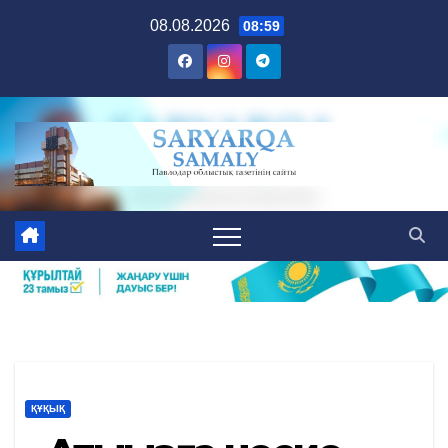
Skip
08.08.2026
08:59
to
content
ҚҰҚЫҚ