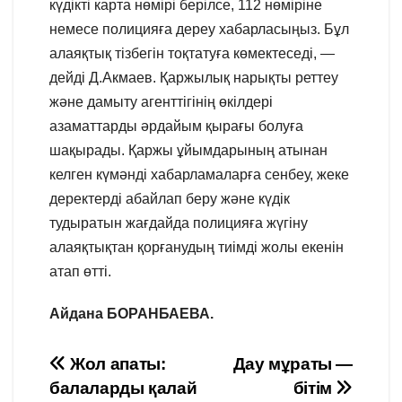
күдікті карта нөмірі берілсе, 112 нөміріне
немесе полицияға дереу хабарласыңыз. Бұл
алаяқтық тізбегін тоқтатуға көмектеседі, —
дейді Д.Акмаев. Қаржылық нарықты реттеу
және дамыту агенттігінің өкілдері
азаматтарды әрдайым қырағы болуға
шақырады. Қаржы ұйымдарының атынан
келген күмәнді хабарламаларға сенбеу, жеке
деректерді абайлап беру және күдік
тудыратын жағдайда полицияға жүгіну
алаяқтықтан қорғанудың тиімді жолы екенін
атап өтті.
Айдана БОРАНБАЕВА.
Навигация
Жол апаты:
Дау мұраты —
балаларды қалай
бітім