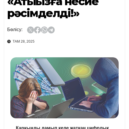
«Атыңызға несие
рәсімделді!»
Бөлісу:
ТАМ 28, 2025
Қарқынды дамып келе жатқан цифрлық