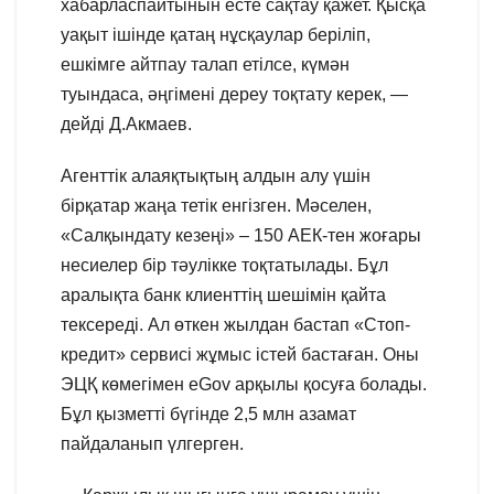
хабарласпайтынын есте сақтау қажет. Қысқа
уақыт ішінде қатаң нұсқаулар беріліп,
ешкімге айтпау талап етілсе, күмән
туындаса, әңгімені дереу тоқтату керек, —
дейді Д.Акмаев.
Агенттік алаяқтықтың алдын алу үшін
бірқатар жаңа тетік енгізген. Мәселен,
«Салқындату кезеңі» – 150 АЕК-тен жоғары
несиелер бір тәулікке тоқтатылады. Бұл
аралықта банк клиенттің шешімін қайта
тексереді. Ал өткен жылдан бастап «Стоп-
кредит» сервисі жұмыс істей бастаған. Оны
ЭЦҚ көмегімен eGov арқылы қосуға болады.
Бұл қызметті бүгінде 2,5 млн азамат
пайдаланып үлгерген.