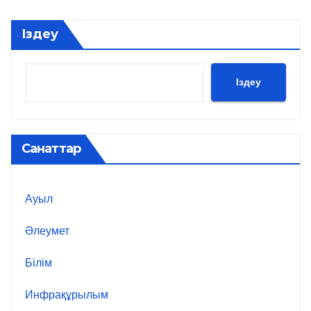
Іздеу
Іздеу
Санаттар
Ауыл
Әлеумет
Білім
Инфрақұрылым