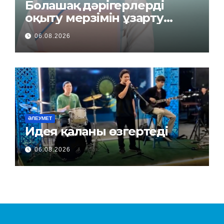
Болашақ дәрігерлерді
оқыту мерзімін ұзарту
керек пе?
06.08.2026
ӘЛЕУМЕТ
Идея қаланы өзгертеді
06.08.2026