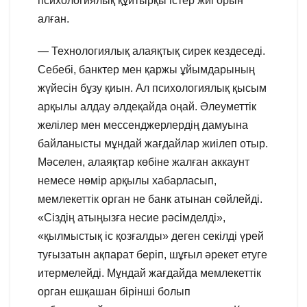
психологиялық құйтырқы істер жиі орын
алған.
— Технологиялық алаяқтық сирек кездеседі.
Себебі, банктер мен қаржы ұйымдарының
жүйесін бұзу қиын. Ал психологиялық қысым
арқылы алдау әлдеқайда оңай. Әлеуметтік
желілер мен мессенджерлердің дамуына
байланысты мұндай жағдайлар жиілеп отыр.
Мәселен, алаяқтар көбіне жалған аккаунт
немесе нөмір арқылы хабарласып,
мемлекеттік орган не банк атынан сөйлейді.
«Сіздің атыңызға несие рәсімделді»,
«қылмыстық іс қозғалды» деген секілді үрей
туғызатын ақпарат беріп, шұғыл әрекет етуге
итермелейді. Мұндай жағдайда мемлекеттік
орган ешқашан бірінші болып