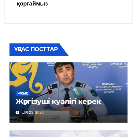
по
қорғаймыз
записям
ҰҚСАС ПОСТТАР
ҚҰҚЫҚ
Жүргізуші куәлігі керек
ШІЛ 23, 2026