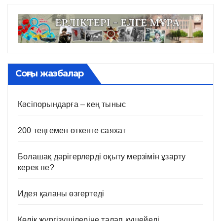
Соңғы жазбалар
Кәсіпорындарға – кең тыныс
200 теңгемен өткенге саяхат
Болашақ дәрігерлерді оқыту мерзімін ұзарту
керек пе?
Идея қаланы өзгертеді
Көлік жүргізушілеріне талап күшейеді