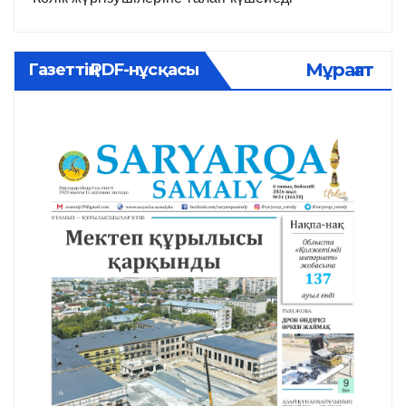
Мұрағат
Газеттің PDF-нұсқасы