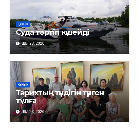
ҚҰҚЫҚ
Суда тәртіп күшейді
ШІЛ 23, 2026
ҚҰҚЫҚ
Тарихтың түндігін түрген
тұлға
ШІЛ 23, 2026