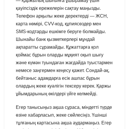
— Қаржылық шығынға ұшырамау үшін
қауіпсіздік ережелерін сақтау маңызды.
Телефон арқылы жеке деректерді — ЖСН,
карта нөмірі, CVV-код, құпиясөздер мен
SMS-кодтарды ешкімге беруге болмайды.
Шынайы банк қызметкерлері мұндай
ақпаратты сұрамайды. Құжаттарға қол
қоймас бұрын оларды мұқият оқып шығу
және күмән туындаған жағдайда туыстармен
немесе заңгермен кеңесу қажет. Сондай-ақ,
бейтаныс адамдарға есік ашпас бұрын
олардың жеке куәлігін тексеру керек. Қаржы
ұйымдарының өкілдері үйге келмейді.
Егер танысыңыз ақша сұраса, міндетті түрде
өзіне хабарласып, жеке сөйлесіңіз. Үшінші
тұлғаның картасына ақша аудармаңыз. Егер