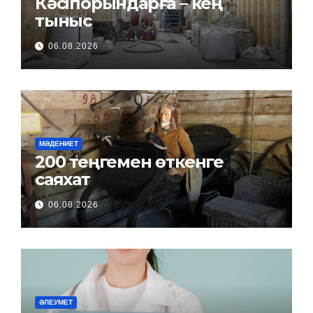
Кәсіпорындарға – кең
тыныс
06.08.2026
МӘДЕНИЕТ
200 теңгемен өткенге
саяхат
06.08.2026
ӘЛЕУМЕТ