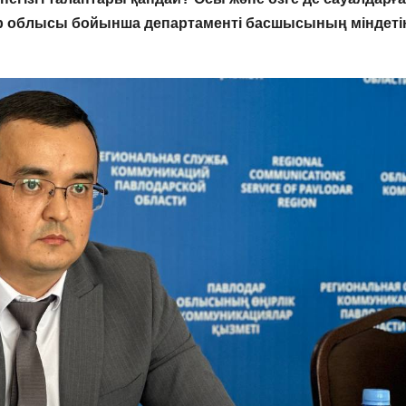
одар облысы бойынша департаменті басшысының міндеті