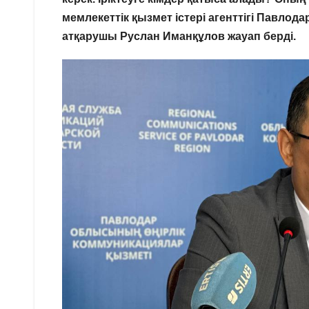
мемлекеттік қызмет істері агенттігі Павл
атқарушы Руслан Иманқұлов жауап берді.