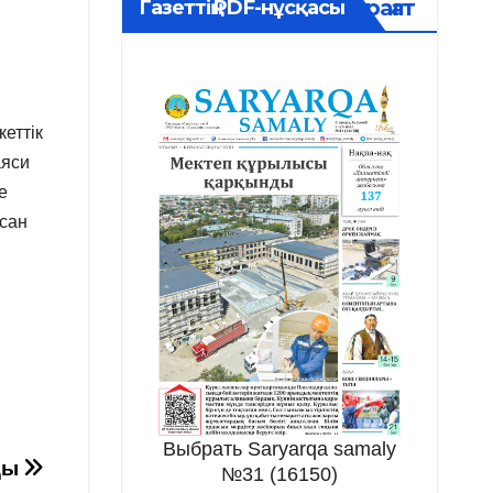
Мұрағат
Газеттің PDF-нұсқасы
еттік
аяси
е
қсан
Выбрать Saryarqa samaly
ды
№31 (16150)