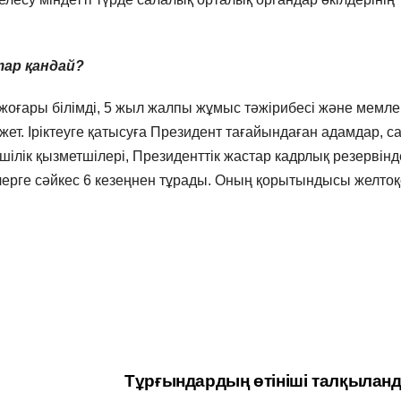
тар қандай?
жоғары білімді, 5 жыл жалпы жұмыс тәжірибесі және мемлек
ажет. Іріктеуге қатысуға Президент тағайындаған адамдар, с
шілік қызметшілері, Президенттік жастар кадрлық резервінд
елерге сәйкес 6 кезеңнен тұрады. Оның қорытындысы желто
Тұрғындардың өтініші талқылан