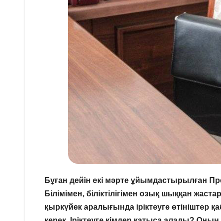
Бұған дейін екі мәрте ұйымдастырылған През
Білімімен, біліктілігімен озық шыққан жаста
қыркүйек аралығында іріктеуге өтініштер қа
керек. Іріктеуге кімдер қатыса алады? Оның