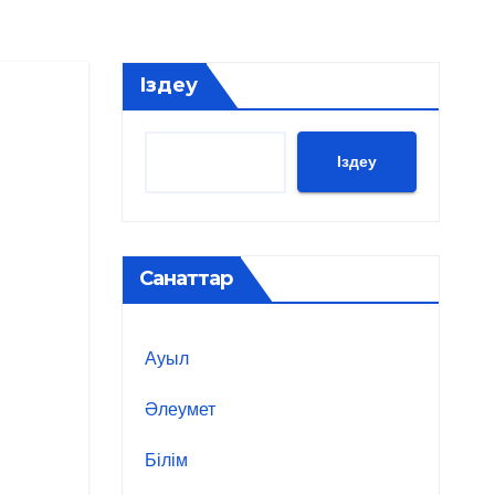
Іздеу
Іздеу
Санаттар
Ауыл
Әлеумет
Білім