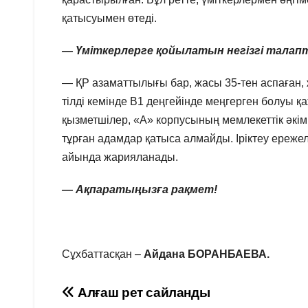
қатысуымен өтеді.
— Үміткерлерге қойылатын негізгі талап
— ҚР азаматтылығы бар, жасы 35-тен аспаған, 
тілді кемінде В1 деңгейінде меңгерген болуы қ
қызметшілер, «А» корпусының мемлекеттік әкім
тұрған адамдар қатыса алмайды. Іріктеу ереж
айында жарияланады.
— Ақпаратыңызға рақмет!
Сұхбаттасқан –
Айдана БОРАНБАЕВА.
Навигация
Алғаш рет сайланды