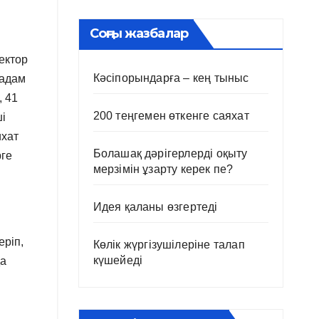
Соңғы жазбалар
ектор
Кәсіпорындарға – кең тыныс
 адам
, 41
200 теңгемен өткенге саяхат
і
ихат
Болашақ дәрігерлерді оқыту
рге
мерзімін ұзарту керек пе?
Идея қаланы өзгертеді
еріп,
Көлік жүргізушілеріне талап
күшейеді
да