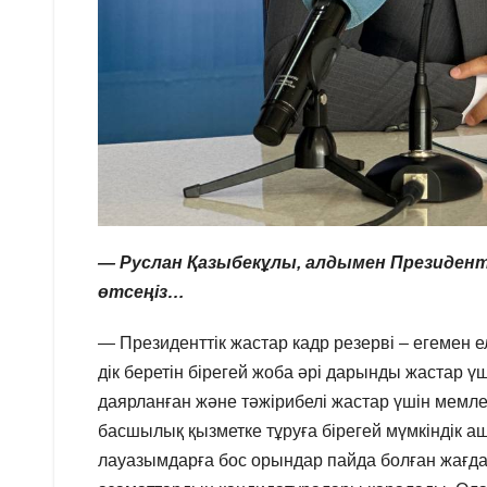
— Руслан Қазыбекұлы, алдымен Президент
өтсеңіз…
— Президенттік жастар кадр резерві – егемен е
дік беретін бірегей жоба әрі дарынды жастар 
даярланған және тәжірибелі жастар үшін мемлек
басшылық қызметке тұруға бірегей мүмкіндік аш
лауазымдарға бос орындар пайда болған жағда