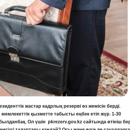
иденттік жастар кадрлық резерві өз жемісін берді.
р мемлекеттік қызметте табысты еңбек етіп жүр. 1-30
былданбақ. Ол үшін pkrezerv.gov.kz сайтында өтініш бе
 негізгі талаптары қандай? Осы және өзге де сауалдарға