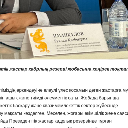
тік жастар кадрлық резерві жобасына кеңірек тоқта
ліміздің өркендеуіне елеулі үлес қосамын деген жастарға мү
үшін ашық және тиімді әлеуметтік саты. Жобада барынша
еттік басқару және квазимемлекеттік сектор жүйесінде
у мақсаты көзделген. Мәселен, жоғары әкімшілік және саяс
йда Президенттік жастар кадрлық резервінде тұрған