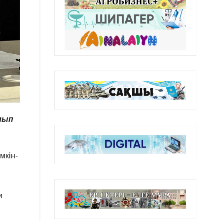
лып
мкін-
и