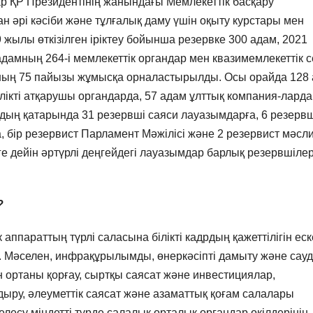
р ҚР Президентінің жанындағы Мемлекеттік басқару
әрі кәсіби және тұлғалық даму үшін оқыту курстары мен
9 жылы өткізілген іріктеу бойынша резервке 300 адам, 2021
амның 264-і мемлекеттік органдар мен квазимемлекеттік с
ның 75 пайызы жұмысқа орналастырылды. Осы орайда 128
лікті атқарушы органдарда, 57 адам ұлттық компания-ларда
рдың қатарында 31 резервші саяси лауазымдарға, 6 резервш
бір резервист Парламент Мәжілісі және 2 резервист мәсл
ге дейін әртүрлі деңгейдегі лауазымдар барлық резервшіле
?
 аппараттың түрлі саласына білікті кадрдың қажеттілігін еск
ді. Мәселен, инфрақұрылымды, өнеркәсіпті дамыту және сау
н ортаны қорғау, сыртқы саясат және инвестициялар,
ыру, әлеуметтік саясат және азаматтық қоғам салалары
елесу міндетті түрде салалық орталық органдар өкілдерінің