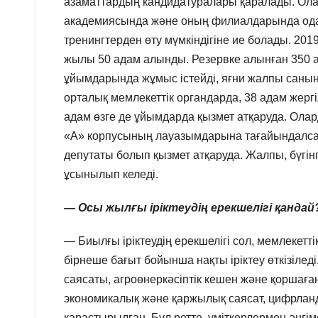
азаматтардың кандидатуралары қаралады. Ола
академиясында және оның филиалдарында одан 
тренингтерден өту мүмкіндігіне ие болады. 201
жылы 50 адам алынды. Резервке алынған 350 ад
ұйымдарында жұмыс істейді, яғни жалпы саны
орталық мемлекеттік органдарда, 38 адам жергі
адам өзге де ұйымдарда қызмет атқаруда. Ола
«А» корпусының лауазымдарына тағайындалса, 
депутаты болып қызмет атқаруда. Жалпы, бүгін
ұсынылып келеді.
— Осы жылғы іріктеудің ерекшелігі қандай
— Биылғы іріктеудің ерекшелігі сол, мемлекеттік
бірнеше бағыт бойынша нақты іріктеу өткізіле
саясаты, агроөнеркәсіптік кешен және қоршаға
экономикалық және қаржылық саясат, цифрланд
қарастырылған. Бұл ретте, үміткерлермен әңгім