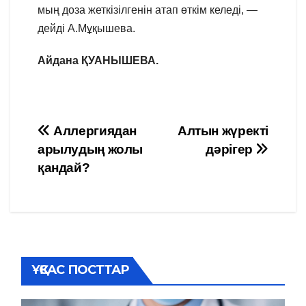
мың доза жеткізілгенін атап өткім келеді, —
дейді А.Мұқышева.
Айдана ҚУАНЫШЕВА.
Навигация
Аллергиядан
Алтын жүректі
арылудың жолы
дәрігер
по
қандай?
записям
ҰҚСАС ПОСТТАР