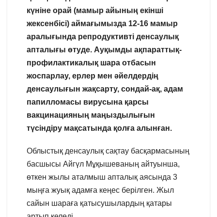
күніне орай (мамыр айының екінші
жексенбісі) аймағымызда 12-16 мамыр
аралығында репродуктивті денсаулық
апталығы өтуде. Ауқымды ақпараттық-
профилактикалық шара отбасын
жоспарлау, ерлер мен әйелдердің
денсаулығын жақсарту, сондай-ақ, адам
папилломасы вирусына қарсы
вакцинацияның маңыздылығын
түсіндіру мақсатында қолға алынған.
Облыстық денсаулық сақтау басқармасының
басшысы Айгүл Мұқышеваның айтуынша,
өткен жылы аталмыш апталық аясында 3
мыңға жуық адамға кеңес берілген. Жыл
сайын шараға қатысушылардың қатары
артып келеді.