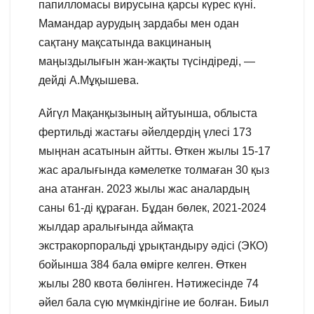
папилломасы вирусына қарсы күрес күні.
Мамандар аурудың зардабы мен одан
сақтану мақсатында вакцинаның
маңыздылығын жан-жақты түсіндіреді, —
дейді А.Мұқышева.
Айгүл Мақанқызының айтуынша, облыста
фертильді жастағы әйелдердің үлесі 173
мыңнан асатынын айтты. Өткен жылы 15-17
жас аралығында кәмелетке толмаған 30 қыз
ана атанған. 2023 жылы жас аналардың
саны 61-ді құраған. Бұдан бөлек, 2021-2024
жылдар аралығында аймақта
экстракорпоральді ұрықтандыру әдісі (ЭКО)
бойынша 384 бала өмірге келген. Өткен
жылы 280 квота бөлінген. Нәтижесінде 74
әйел бала сүю мүмкіндігіне ие болған. Биыл