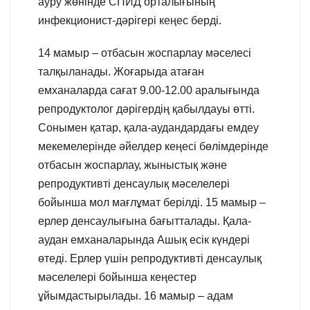
ауру жөнінде СПИД орталығының
инфекционист-дәрігері кеңес берді.
14 мамыр – отбасын жоспарлау мәселесі
талқыланады. Жоғарыда атаған
емханаларда сағат 9.00-12.00 аралығында
репродуктолог дәрігердің қабылдауы өтті.
Сонымен қатар, қала-аудандардағы емдеу
мекемелерінде әйелдер кеңесі бөлімдерінде
отбасын жоспарлау, жыныстық және
репродуктивті денсаулық мәселелері
бойынша мол мағлұмат берілді. 15 мамыр –
ерлер денсаулығына бағытталады. Қала-
аудан емханаларында Ашық есік күндері
өтеді. Ерлер үшін репродуктивті денсаулық
мәселелері бойынша кеңестер
ұйымдастырылады. 16 мамыр – адам