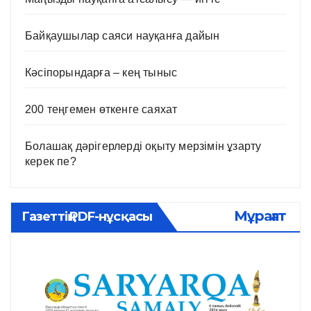
Байқаушылар саяси науқанға дайын
Кәсіпорындарға – кең тыныс
200 теңгемен өткенге саяхат
Болашақ дәрігерлерді оқыту мерзімін ұзарту
керек пе?
Мұрағат
Газеттің PDF-нұсқасы