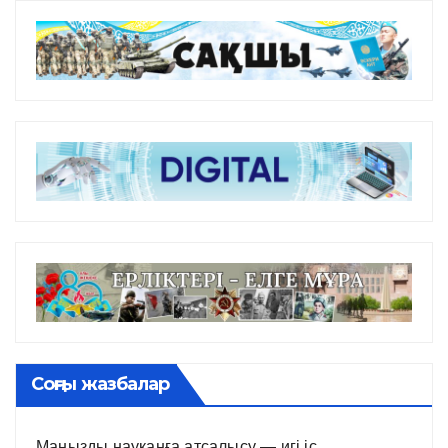
Соңғы жазбалар
Маңызды науқанға атсалысу — игі іс