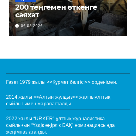
200 теңгемен өткенге
саяхат
06.08.2026
Газет 1979 жылы <<Құрмет белгісі>> орденімен.
2014 жылы <<Алтын жұлдыз>> жалпыұлттық
сыйлығымен марапатталды.
2022 жылы “URKER” ұлттық журналистика
сыйлығын “Үздік өңірлік БАҚ” номинациясында
жеңімпаз атанды.