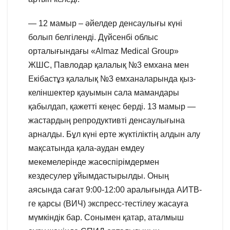
— 12 мамыр – әйелдер денсаулығы күні
болып белгіленді. Дүйсенбі облыс
орталығындағы «Almaz Medical Group»
ЖШС, Павлодар қалалық №3 емхана мен
Екібастұз қалалық №3 емханаларында қыз-
келіншектер қауымын сала мамандары
қабылдап, қажетті кеңес берді. 13 мамыр —
жастардың репродуктивті денсаулығына
арналды. Бұл күні ерте жүктіліктің алдын алу
мақсатында қала-аудан емдеу
мекемелерінде жасөспірімдермен
кездесулер ұйымдастырылды. Оның
аясында сағат 9:00-12:00 аралығында АИТВ-
ге қарсы (ВИЧ) экспресс-тестілеу жасауға
мүмкіндік бар. Сонымен қатар, аталмыш