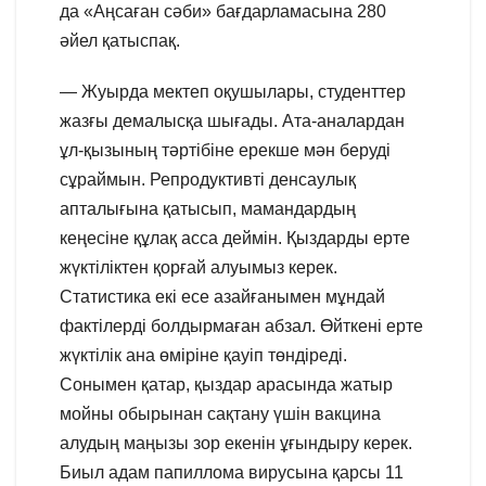
да «Аңсаған сәби» бағдарламасына 280
әйел қатыспақ.
— Жуырда мектеп оқушылары, студенттер
жазғы демалысқа шығады. Ата-аналардан
ұл-қызының тәртібіне ерекше мән беруді
сұраймын. Репродуктивті денсаулық
апталығына қатысып, мамандардың
кеңесіне құлақ асса деймін. Қыздарды ерте
жүктіліктен қорғай алуымыз керек.
Статистика екі есе азайғанымен мұндай
фактілерді болдырмаған абзал. Өйткені ерте
жүктілік ана өміріне қауіп төндіреді.
Сонымен қатар, қыздар арасында жатыр
мойны обырынан сақтану үшін вакцина
алудың маңызы зор екенін ұғындыру керек.
Биыл адам папиллома вирусына қарсы 11