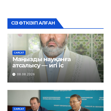
СІЗ ӨТКІЗІП АЛҒАН
САЯСАТ
Маңызды науқанға
атсалысу — игі іс
08.08.2026
САЯСАТ