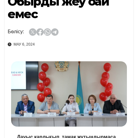
Обырды жеңу оңай
емес
Бөлісу:
МАУ 6, 2024
Дауыс қарлығып, тамақ жұтындырмаса,