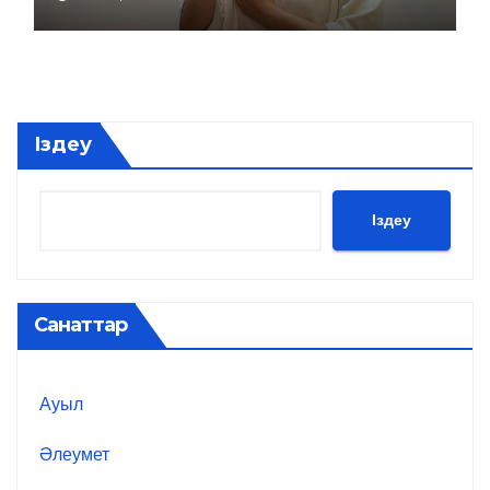
Іздеу
Іздеу
Санаттар
Ауыл
Әлеумет