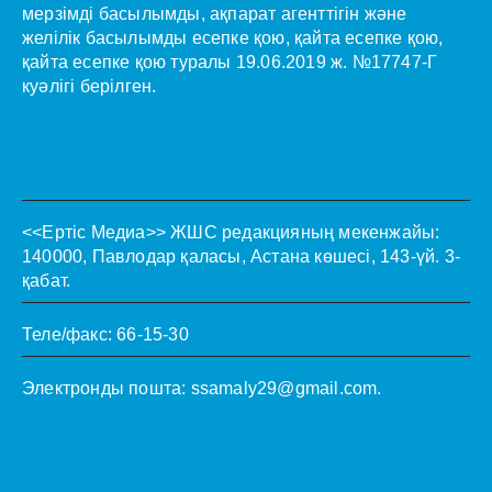
мерзімді басылымды, ақпарат агенттігін және
желілік басылымды есепке қою, қайта есепке қою,
қайта есепке қою туралы 19.06.2019 ж. №17747-Г
куәлігі берілген.
<<Ертіс Медиа>>
ЖШС редакцияның мекенжайы:
140000, Павлодар қаласы, Астана көшесі, 143-үй. 3-
қабат.
Теле/факс: 66-15-30
Электронды пошта:
ssamaly29@gmail.com
.