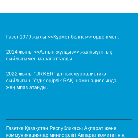
Газет 1979 жылы <<Құрмет белгісі>> орденімен.
2014 жылы <<Алтын жұлдыз>> жалпыұлттық
сыйлығымен марапатталды.
2022 жылы “URKER” ұлттық журналистика
сыйлығын “Үздік өңірлік БАҚ” номинациясында
жеңімпаз атанды.
Газетке Қазақстан Республикасы Ақпарат және
коммуникациялар министрлігі Ақпарат комитетінің