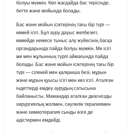
болуы мүмкін. Көп жағдайда бас терісінде,
бетте және мойында болады.
Бас және мойын ісіктерінің тағы бір түрі —
көмей ісігі. Бұл ауру дауыс желбезегі,
көмейде немесе тыныс алу жүйесінің басқа
органдарында пайда болуы мүмкін. Ми ісігі
ми мен жұлынның түрлі аймағында пайда
болады. Бас және мойын ісіктерінің тағы бір
түрі — сілекей мен қалқанша безі, мұрын
және мұрын қуысы ісігі мен көз ісігі. Аталған
індеттерді емдеу аурудың сатысына
байланысты. Мамандар аталған диагнозды
хирургиялық жолмен, сәулелік терапиямен
және химиотерапия сынды өзге де
әдістермен емдейді.