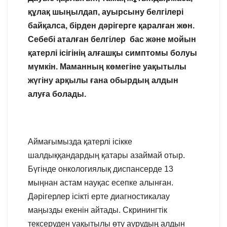
құлақ шыңылдап, ауырсыну белгілері
байқалса, бірден дәрігерге қаралған жөн.
Себебі аталған белгілер бас және мойын
қатерлі ісігінің алғашқы симптомы болуы
мүмкін. Маманның көмегіне уақытылы
жүгіну арқылы ғана обырдың алдын
алуға болады.
Аймағымызда қатерлі ісікке
шалдыққандардың қатары азаймай отыр.
Бүгінде онкологиялық диспансерде 13
мыңнан астам науқас есепке алынған.
Дәрігерлер ісікті ерте диагностикалау
маңызды екенін айтады. Скринингтік
тексеруден уақытылы өту аурудың алдын