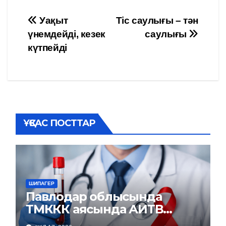
Навигация
Уақыт
Тіс саулығы – тән
үнемдейді, кезек
саулығы
по
күтпейді
записям
ҰҚСАС ПОСТТАР
ШИПАГЕР
Павлодар облысында
ТМККК аясында АИТВ
инфекциясына тексеру