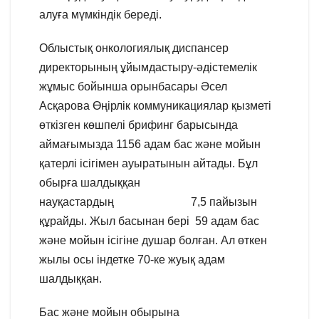
алуға мүмкіндік береді.
Облыстық онкологиялық диспансер
директорының ұйымдастыру-әдістемелік
жұмыс бойынша орынбасары Әсел
Асқарова Өңірлік коммуникациялар қызметі
өткізген көшпелі брифинг барысында
аймағымызда 1156 адам бас және мойын
қатерлі ісігімен ауыратынын айтады. Бұл
обырға шалдыққан
науқастардың 7,5 пайызын
құрайды. Жыл басынан бері 59 адам бас
және мойын ісігіне душар болған. Ал өткен
жылы осы індетке 70-ке жуық адам
шалдыққан.
Бас және мойын обырына