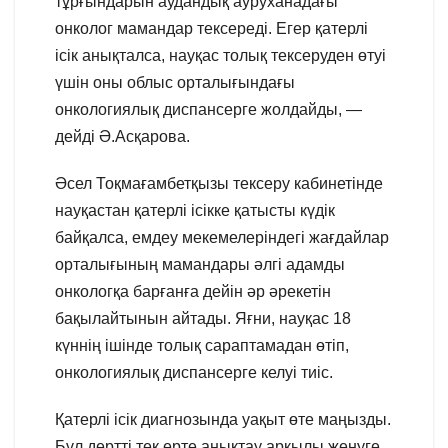
тұрғындарын аудандық ауруханадағы
онколог мамандар тексереді. Егер қатерлі
ісік анықталса, науқас толық тексеруден өтуі
үшін оны облыс орталығындағы
онкологиялық диспансерге жолдайды, —
дейді Ә.Асқарова.
Әсел Тоқмағамбетқызы тексеру кабинетінде
науқастан қатерлі ісікке қатысты күдік
байқалса, емдеу мекемелеріндегі жағдайлар
орталығының мамандары әлгі адамды
онкологқа барғанға дейін әр әрекетін
бақылайтынын айтады. Яғни, науқас 18
күннің ішінде толық сараптамадан өтіп,
онкологиялық диспансерге келуі тиіс.
Қатерлі ісік диагнозында уақыт өте маңызды.
Бұл дертті тек ерте анықтау арқылы жеңуге