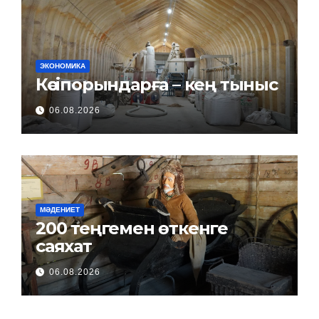
ЭКОНОМИКА
Кәсіпорындарға – кең тыныс
06.08.2026
МӘДЕНИЕТ
200 теңгемен өткенге
саяхат
06.08.2026