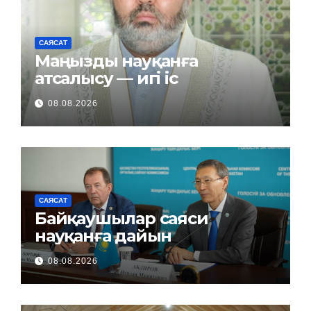
САЯСАТ
Маңызды науқанға
атсалысу — игі іс
08.08.2026
САЯСАТ
Байқаушылар саяси
науқанға дайын
08.08.2026