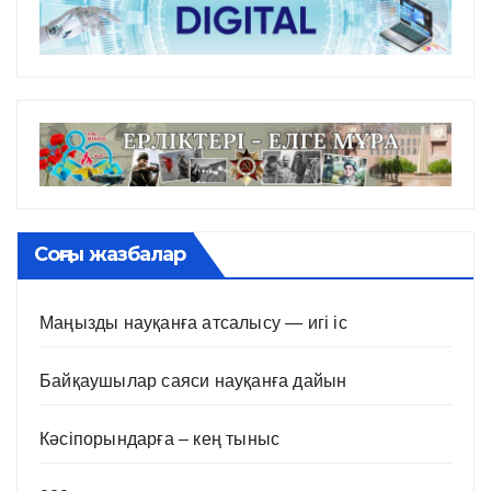
Соңғы жазбалар
Маңызды науқанға атсалысу — игі іс
Байқаушылар саяси науқанға дайын
Кәсіпорындарға – кең тыныс