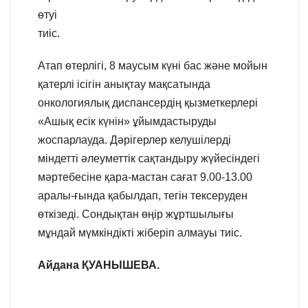
өтуі
тиіс.
Атап өтерлігі, 8 маусым күні бас және мойын
қатерлі ісігін анықтау мақсатында
онкологиялық диспансердің қызметкерлері
«Ашық есік күнін» ұйымдастыруды
жоспарлауда. Дәрігерлер келушілерді
міндетті әлеуметтік сақтандыру жүйесіндегі
мәртебесіне қара-мастан сағат 9.00-13.00
аралы-ғында қабылдап, тегін тексеруден
өткізеді. Сондықтан өңір жұртшылығы
мұндай мүмкіндікті жіберіп алмауы тиіс.
Айдана ҚУАНЫШЕВА.