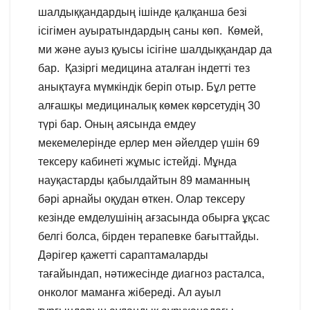
шалдыққандардың ішінде қалқанша безі
ісігімен ауыратындардың саны көп. Көмей,
ми және ауыз қуысы ісігіне шалдыққандар да
бар. Қазіргі медицина аталған індетті тез
анықтауға мүмкіндік беріп отыр. Бұл ретте
алғашқы медициналық көмек көрсетудің 30
түрі бар. Оның аясында емдеу
мекемелерінде ерлер мен әйелдер үшін 69
тексеру кабинеті жұмыс істейді. Мұнда
науқастарды қабылдайтын 89 маманның
бәрі арнайы оқудан өткен. Олар тексеру
кезінде емделушінің ағзасында обырға ұқсас
белгі болса, бірден терапевке бағыттайды.
Дәрігер қажетті сараптамаларды
тағайындап, нәтижесінде диагноз расталса,
онколог маманға жібереді. Ал ауыл