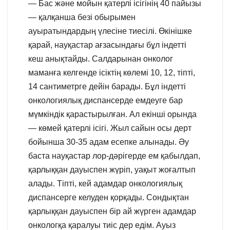
— Бас және мойын қатерлі ісігінің 40 пайызы
— қалқанша безі обырымен
ауыратындардың үлесіне тиесілі. Өкінішке
қарай, науқастар ағзасындағы бұл індетті
кеш анықтайды. Салдарынан онколог
маманға келгенде ісіктің көлемі 10, 12, тіпті,
14 сантиметрге дейін барады. Бұл індетті
онкологиялық диспансерде емдеуге бар
мүмкіндік қарастырылған. Ал екінші орында
— көмей қатерлі ісігі. Жыл сайын осы дерт
бойынша 30-35 адам есепке алынады. Әу
баста науқастар лор-дәрігерде ем қабылдап,
қарлыққан дауыспен жүріп, уақыт жоғалтып
алады. Тіпті, кей адамдар онкологиялық
диспансерге келуден қорқады. Сондықтан
қарлыққан дауыспен бір ай жүрген адамдар
онкологқа қаралуы тиіс дер едім. Ауыз