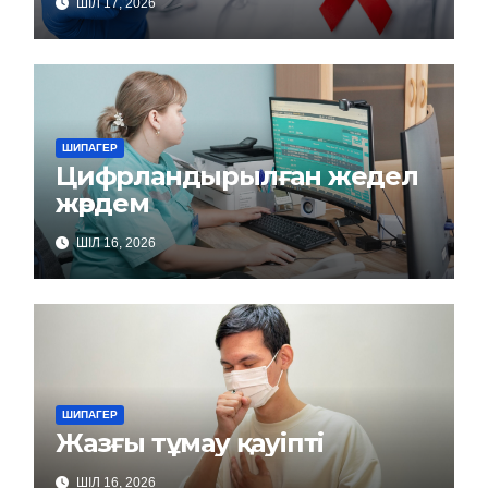
ШІЛ 17, 2026
және емдеу қызметтері
қолжетімді
ШИПАГЕР
Цифрландырылған жедел
жәрдем
ШІЛ 16, 2026
ШИПАГЕР
Жазғы тұмау қауіпті
ШІЛ 16, 2026