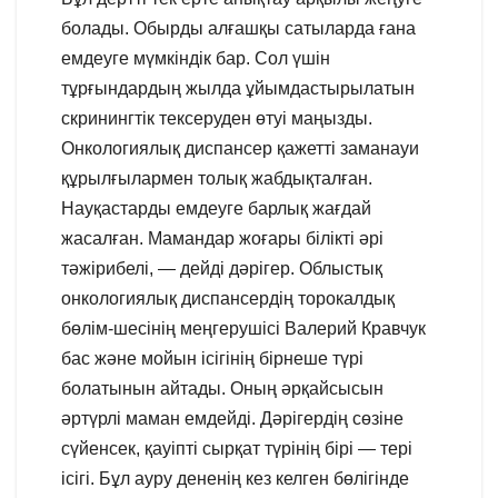
болады. Обырды алғашқы сатыларда ғана
емдеуге мүмкіндік бар. Сол үшін
тұрғындардың жылда ұйымдастырылатын
скринингтік тексеруден өтуі маңызды.
Онкологиялық диспансер қажетті заманауи
құрылғылармен толық жабдықталған.
Науқастарды емдеуге барлық жағдай
жасалған. Мамандар жоғары білікті әрі
тәжірибелі, — дейді дәрігер. Облыстық
онкологиялық диспансердің торокалдық
бөлім-шесінің меңгерушісі Валерий Кравчук
бас және мойын ісігінің бірнеше түрі
болатынын айтады. Оның әрқайсысын
әртүрлі маман емдейді. Дәрігердің сөзіне
сүйенсек, қауіпті сырқат түрінің бірі — тері
ісігі. Бұл ауру дененің кез келген бөлігінде