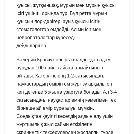
қуысы, жұтқыншақ, мұрын мен мұрын қуысы
ісігі үшінші орында тұр. Бұл ретте мұрын
қуысын лор-дәрігер, ауыз қуысы ісігін
стоматологтар емдейді. Ал ми ісігімен
невропатологтар күреседі —
дейді дәрігер.
Валерий Кравчук обырға шалдыққан адам
аурудан 100 пайыз айыға алмайтынын
айтады. Қатерлі ісіктің 1-2-сатысындағы
науқастардың өмірін ем жүргізу арқылы ең
көп дегенде 5 жылға ұзартуға болады. Ал 3-4
сатысындағы науқастар емнің көмегімен тек
бірнеше ай өмір сүре алуы мүмкін.
Сондықтан қауіпті кеселдің алдын алу үшін
жұртшылық жыл сайын өткізілетін
скринингтік тексерулерден жоспарлы түрде