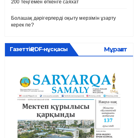
200 теңгемен өткенге саяхат
Болашақ дәрігерлерді оқыту мерзімін ұзарту
керек пе?
Мұрағат
Газеттің PDF-нұсқасы