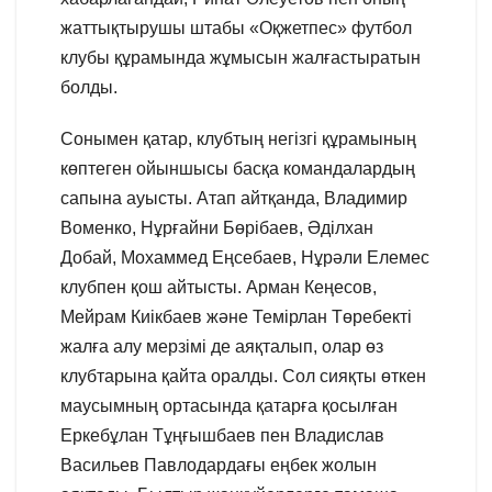
жаттықтырушы штабы «Оқжетпес» футбол
клубы құрамында жұмысын жалғастыратын
болды.
Сонымен қатар, клубтың негізгі құрамының
көптеген ойыншысы басқа командалардың
сапына ауысты. Атап айтқанда, Владимир
Воменко, Нұрғайни Бөрібаев, Әділхан
Добай, Мохаммед Еңсебаев, Нұрәли Елемес
клубпен қош айтысты. Арман Кеңесов,
Мейрам Киікбаев және Темірлан Төребекті
жалға алу мерзімі де аяқталып, олар өз
клубтарына қайта оралды. Сол сияқты өткен
маусымның ортасында қатарға қосылған
Еркебұлан Тұңғышбаев пен Владислав
Васильев Павлодардағы еңбек жолын