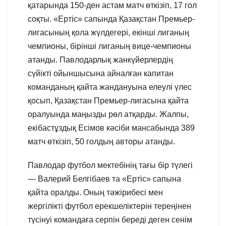
қатарында 150-ден астам матч өткізіп, 17 гол
соқты. «Ертіс» сапында Қазақстан Премьер-
лигасының қола жүлдегері, екінші лиганың
чемпионы, бірінші лиганың вице-чемпионы
атанды. Павлодарлық жанкүйерлердің
сүйікті ойыншысына айналған капитан
команданың қайта жандануына елеулі үлес
қосып, Қазақстан Премьер-лигасына қайта
оралуында маңызды рөл атқарды. Жалпы,
екібастұздық Есімов кәсіби мансабында 389
матч өткізіп, 50 голдың авторы атанды.
Павлодар футбол мектебінің тағы бір түлегі
— Валерий Белгібаев та «Ертіс» сапына
қайта оралды. Оның тәжірибесі мен
жергілікті футбол ерекшеліктерін тереңінен
түсінуі командаға серпін береді деген сенім