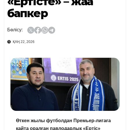
«Ертісте» – жаңа
бапкер
Бөлісу:
ҚАҢ 22, 2026
Өткен жылы футболдан Премьер-лигаға
қайта оралған павлодарлық «Ертіс»