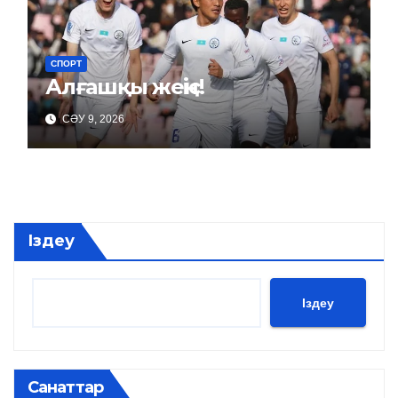
СПОРТ
Алғашқы жеңіс!
СӘУ 9, 2026
Іздеу
Іздеу
Санаттар