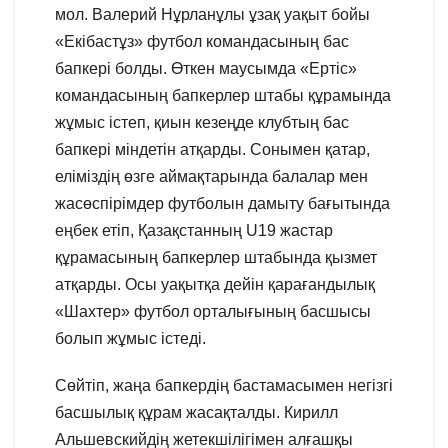
мол. Валерий Нұрланұлы ұзақ уақыт бойы
«Екібастұз» футбол командасының бас
бапкері болды. Өткен маусымда «Ертіс»
командасының бапкерлер штабы құрамында
жұмыс істеп, қиын кезеңде клубтың бас
бапкері міндетін атқарды. Сонымен қатар,
еліміздің өзге аймақтарында балалар мен
жасөспірімдер футболын дамыту бағытында
еңбек етіп, Қазақстанның U19 жастар
құрамасының бапкерлер штабында қызмет
атқарды. Осы уақытқа дейін қарағандылық
«Шахтер» футбол орталығының басшысы
болып жұмыс істеді.
Сөйтіп, жаңа бапкердің бастамасымен негізгі
басшылық құрам жасақталды. Кирилл
Альшевскийдің жетекшілігімен алғашқы