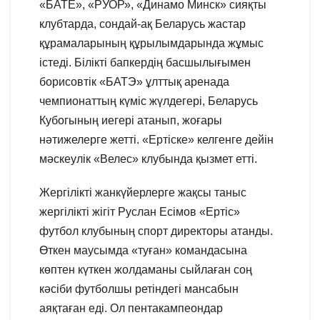
«БАТЕ», «РУОР», «Динамо Минск» сияқты
клубтарда, сондай-ақ Беларусь жастар
құрамаларының құрылымдарында жұмыс
істеді. Білікті бапкердің басшылығымен
борисовтік «БАТЭ» ұлттық аренада
чемпионаттың күміс жүлдегері, Беларусь
Кубогының иегері атанып, жоғары
нәтижелерге жетті. «Ертіске» келгенге дейін
мәскеулік «Велес» клубында қызмет етті.
Жергілікті жанкүйерлерге жақсы таныс
жергілікті жігіт Руслан Есімов «Ертіс»
футбол клубының спорт директоры атанды.
Өткен маусымда «туған» командасына
көптен күткен жолдаманы сыйлаған соң
кәсіби футболшы ретіндегі мансабын
аяқтаған еді. Ол пентакампеондар