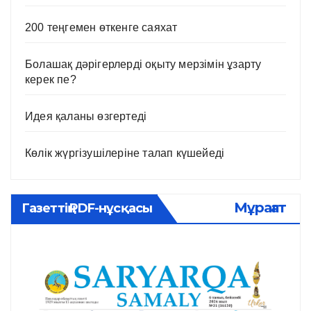
200 теңгемен өткенге саяхат
Болашақ дәрігерлерді оқыту мерзімін ұзарту
керек пе?
Идея қаланы өзгертеді
Көлік жүргізушілеріне талап күшейеді
Мұрағат
Газеттің PDF-нұсқасы