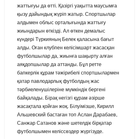
жаттығуы да өтті. Қазіргі уақытта маусымға
қызу дайындық жүріп жатыр. Спортшылар
алдымен облыс орталығында жаттығу
жиындарын өткізді. Ал өткен демалыс
күндері Түркияның Белек қаласына бағыт
алды. Оған клубпен келісімшарт жасасқан
футболшылар да, жиынға шақырту алған
аяқдопшылар да аттанды. Бұл ретте
бапкерлік құрам тәжірибелі спортшылармен
қатар павлодарлық футболдың жас
тәрбиеленушілеріне мүмкіндік бергені
байқалады. Бірақ негізгі құрам әзірше
жасақтала қойған жоқ. Білуімізше, Кирилл
Альшевский бастаған топ Аслан Дарабаев,
Санжар Сатанов және шетелдік бірқатар
футболшымен келіссөздер жүргізуде.