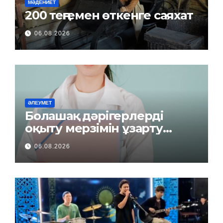
МӘДЕНИЕТ
200 теңгемен өткенге саяхат
06.08.2026
ӘЛЕУМЕТ
Болашақ дәрігерлерді
оқыту мерзімін ұзарту
керек пе?
06.08.2026