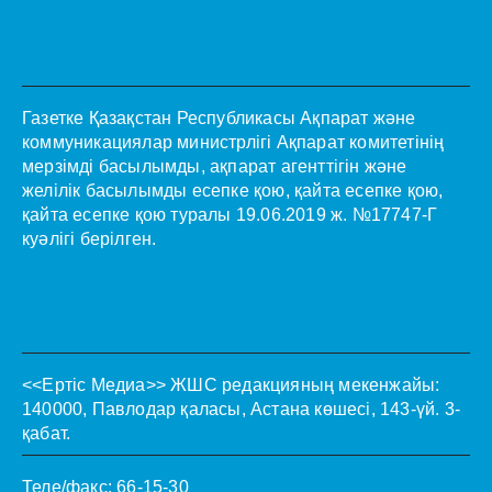
Газетке Қазақстан Республикасы Ақпарат және
коммуникациялар министрлігі Ақпарат комитетінің
мерзімді басылымды, ақпарат агенттігін және
желілік басылымды есепке қою, қайта есепке қою,
қайта есепке қою туралы 19.06.2019 ж. №17747-Г
куәлігі берілген.
<<Ертіс Медиа>>
ЖШС редакцияның мекенжайы:
140000, Павлодар қаласы, Астана көшесі, 143-үй. 3-
қабат.
Теле/факс: 66-15-30