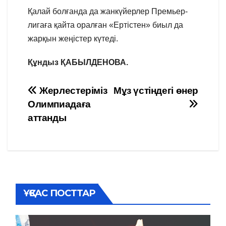
Қалай болғанда да жанкүйерлер Премьер-
лигаға қайта оралған «Ертістен» биыл да
жарқын жеңістер күтеді.
Құндыз ҚАБЫЛДЕНОВА.
Навигация
Жерлестеріміз
Мұз үстіндегі өнер
Олимпиадаға
по
аттанды
записям
ҰҚСАС ПОСТТАР