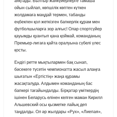
аяқтады. Былтыр жанкүйерлерге тамаша
ойын сыйлап, көпшілік көптен күткен
жолдамаға маңдай термен, табанды
еңбекпен қол жеткізген бапкерлік құрам мен
футболшыларға зор алғыс! Олар спортсүйер
қауымды қуантып қана қоймай, команданың
Премьер-лигаға қайта оралуына сүбелі үлес
қосты.
Ендігі ретте мықтылармен бақ сынап,
бәсекеге түсетін чемпионатта жасыл алаңға
шығатын «Ертістің» жаңа құрамы
жасақталуда. Алдымен команданың бас
бапкері тағайындалды. Бірқатар үміткердің
ішінен Беларусь елінен келген маман Кирилл
Альшевский осы қызметке лайық деп
таңдалды. Ол әр жылдары «Рух», «Лиепая»,