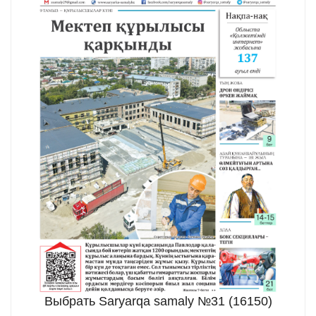
Выбрать Saryarqa samaly №31 (16150)