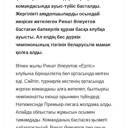
командасында ауыс-түйіс басталды.
Жергілікті аяқдопшыларды осындай
жеңіске жетелеген Ринат Әлеуетов
бастаған бапкерлік құрам басқа клубқа
ауысты. Ал елдің бес дүркін
чемпионының тізгінін беларусьтік маман
қолға алды.
Өткен жылы Ринат Әлеуетов «Ертіс»
клубына біріншіліктің бел ортасында келген
еді. Сөйтіп, турнирлік кестенің ортасында
жүрген команданы алға жетелеп, былтырғы
чемпионатты екінші орынмен түйіндеді.
Нәтижесінде Премьер-лигаға жолдама алды.
Алайда облыстағы жұмысын осымен
тәмамдады. Команданың баспасөз қызметі
хабарлағандай, Ринат Әлеуетов пен оның