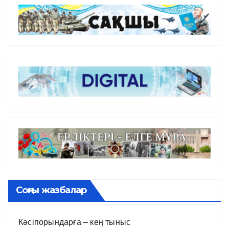
Соңғы жазбалар
Кәсіпорындарға – кең тыныс