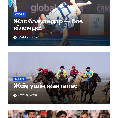
СПОРТ
Жас балуандар — боз
кілемде!
МАМ 21, 2026
СПОРТ
Жеңіс үшін жанталас
СӘУ 9, 2026