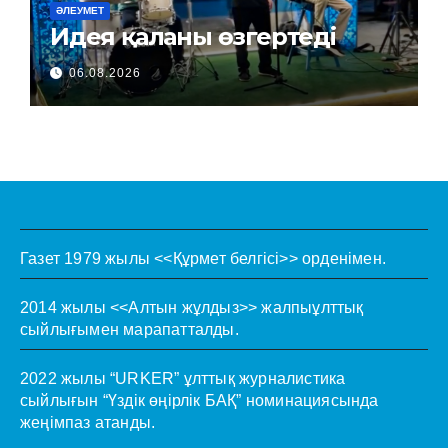
ӘЛЕУМЕТ
Идея қаланы өзгертеді
06.08.2026
Газет 1979 жылы <<Құрмет белгісі>> орденімен.
2014 жылы <<Алтын жұлдыз>> жалпыұлттық
сыйлығымен марапатталды.
2022 жылы “URKER” ұлттық журналистика
сыйлығын “Үздік өңірлік БАҚ” номинациясында
жеңімпаз атанды.