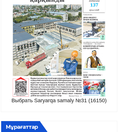
Выбрать Saryarqa samaly №31 (16150)
Мұрағаттар