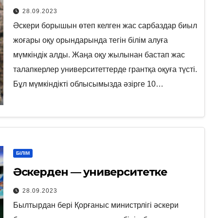
28.09.2023
Әскери борышын өтеп келген жас сарбаздар биыл
жоғары оқу орындарында тегін білім алуға
мүмкіндік алды. Жаңа оқу жылынан бастап жас
талапкерлер университеттерде грантқа оқуға түсті.
Бұл мүмкіндікті облысымызда әзірге 10…
БІЛІМ
Әскерден — университетке
28.09.2023
Былтырдан бері Қорғаныс министрлігі әскери