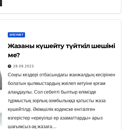
ӘЛЕУМЕТ
Жазаны күшейту түйткіл шешімі
ме?
28.09.2023
Соңғы кездері отбасындағы жанжалдың кесірінен
болатын қылмыстардың жиілеп кетуіне қоғам
алаңдаулы. Сол себепті былтыр елімізде
тұрмыстық зорлық-зомбылыққа қатысты жаза
күшейтілді. Әкімшілік кодекске енгізілген
өзгерістер «ереуілші ер азаматтарды» арыз
шағымсыз-ақ жазаға…