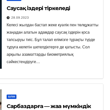
Саусақ іздері тіркеледі
28.09.2023
Келесі жылдан бастап жеке куәлік пен төлқұжатты
жаңадан алатын адамдар саусақ іздерін қоса
тапсыруы тиіс. Бұл талап елімізге тұрақты түрде
тұруға келетін шетелдіктерге де қатысты. Сол
арқылы азаматтарды биометриялық
сәйкестендіруге…
БІЛІМ
Сарбаздарға — жаңа мүмкіндік