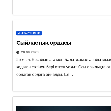
ИНФРАҚҰРЫЛЫМ
Сыйластық ордасы
28.09.2023
55 жыл. Ерсайын аға мен Бақытжамал апайы-мызд
қадаған сәтінен бері өткен уақыт. Осы арылықта от
орнаған ордаға айналды. Ел…