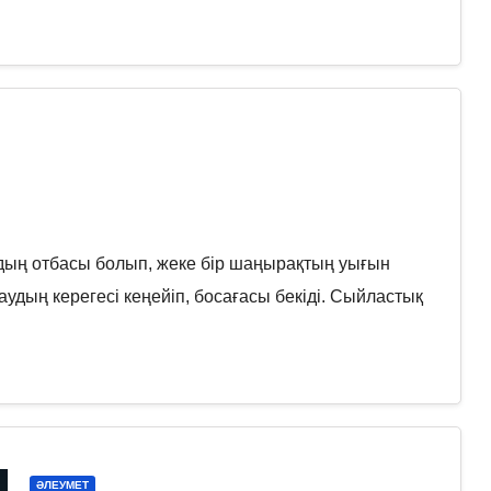
ың отбасы болып, жеке бір шаңырақтың уығын
аудың керегесі кеңейіп, босағасы бекіді. Сыйластық
ӘЛЕУМЕТ