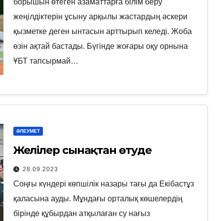
борышын өтеген азаматтарға білім беру
жеңілдіктерін ұсыну арқылы жастардың әскери
қызметке деген ынтасын арттырып келеді. Жоба
өзін ақтай бастады. Бүгінде жоғары оқу орнына
ҰБТ тапсырмай…
ӘЛЕУМЕТ
Желілер сынақтан өтуде
28.09.2023
Соңғы күндері көпшілік назары тағы да Екібастұз
қаласына ауды. Мұндағы орталық көшелердің
бірінде құбырдан атқылаған су нағыз