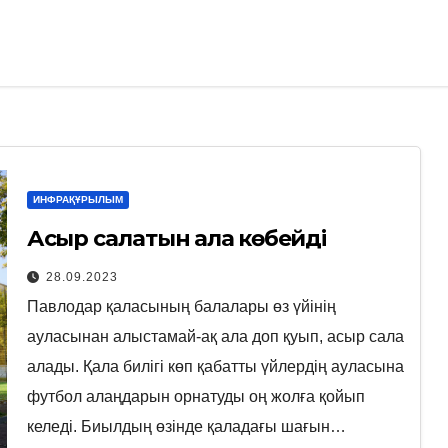
ИНФРАҚҰРЫЛЫМ
Асыр салатын алаң көбейді
28.09.2023
Павлодар қаласының балалары өз үйінің
ауласынан алыстамай-ақ ала доп қуып, асыр сала
алады. Қала билігі көп қабатты үйлердің ауласына
футбол алаңдарын орнатуды оң жолға қойып
келеді. Биылдың өзінде қаладағы шағын…