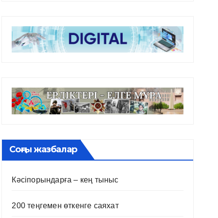
Соңғы жазбалар
Кәсіпорындарға – кең тыныс
200 теңгемен өткенге саяхат