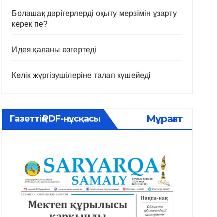
Болашақ дәрігерлерді оқыту мерзімін ұзарту
керек пе?
Идея қаланы өзгертеді
Көлік жүргізушілеріне талап күшейеді
Мұрағат
Газеттің PDF-нұсқасы