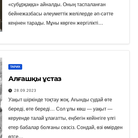
«субұрқаққа» айналды. Оның таспаланған
бейнежазбасы әлеуметтік желілерде әп-сәтте
кеңінен тарады. Мұны көрген жергілікті…
ТАРИХ
Алғашқы ұстаз
28.09.2023
Уақыт шіркінде тоқтау жоқ. Ағынды судай өте
береді, өте береді… Сол ұлы көш — уақыт —
керуенде талай ұлағатты, еңбегін кейінгіге үлгі
етер бабалар болғаны сөзсіз. Сондай, өзі өмірден
өтсе…