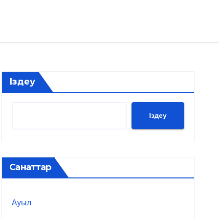
Іздеу
Іздеу
Санаттар
Ауыл