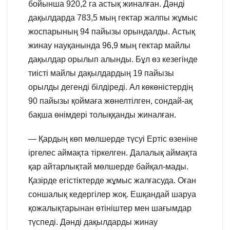
бойынша 920,2 га астық жиналған. Дәнді
дақылдарда 783,5 мың гектар жалпы жұмыс
жоспарының 94 пайызы орындалды. Астық
жинау науқанында 96,9 мың гектар майлы
дақылдар орылып алынды. Бұл өз кезегінде
тиісті майлы дақылдардың 19 пайызы
орылды дегенді білдіреді. Ал көкөністердің
90 пайызы қоймаға жөнелтілген, сондай-ақ
бақша өнімдері толыққанды жиналған.
— Қардың көп мөлшерде түсуі Ертіс өзеніне
іргелес аймақта тіркелген. Далалық аймақта
қар айтарлықтай мөлшерде байқал-мады.
Қазірде егістіктерде жұмыс жалғасуда. Оған
соншалық кедергілер жоқ. Ешқандай шаруа
қожалықтарынан өтініштер мен шағымдар
түспеді. Дәнді дақылдарды жинау