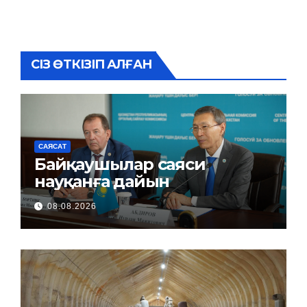
СІЗ ӨТКІЗІП АЛҒАН
САЯСАТ
Байқаушылар саяси
науқанға дайын
08.08.2026