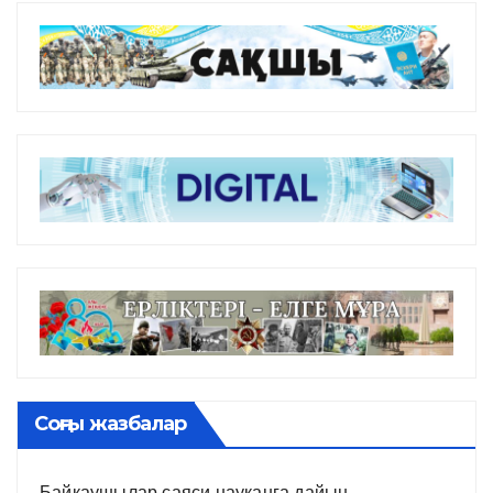
Соңғы жазбалар
Байқаушылар саяси науқанға дайын