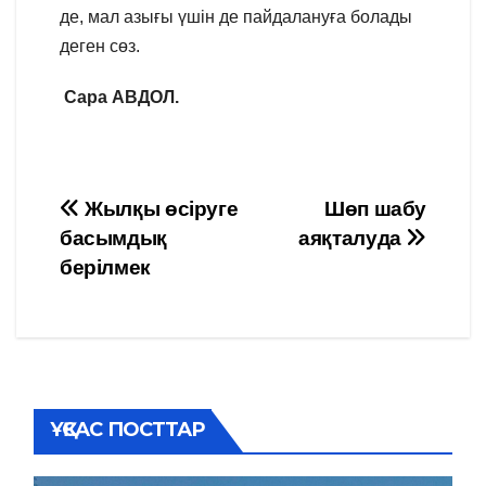
де, мал азығы үшін де пайдалануға болады
деген сөз.
Сара АВДОЛ.
Навигация
Жылқы өсіруге
Шөп шабу
басымдық
аяқталуда
по
берілмек
записям
ҰҚСАС ПОСТТАР