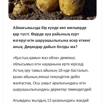
Аймағымызда бір күнде көп мөлшерде
қар түсті. Өңірде ауа райының күрт
өзгеруі егін шаруашылығына әсер еткені
анық. Диқандар дайын болды ма?
«Қыстың қамын жаз ойла» демекші,
облысымыз егін науқанына ерте кіріседі.
Астық ору тамыз айының 18-нде басталып,
қазан айының екінші онкүндігіне дейін
жалғаспақ. Осы уақыт аралығындағы егін
шаруашылығындағы деректер төмендегідей:
Ағымдағы жылдың 13 қазанындағы жағдай