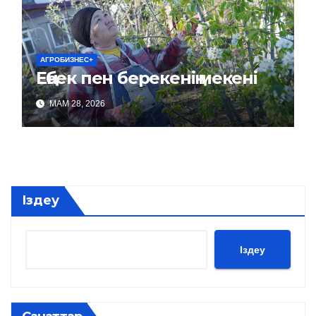
АГРОБИЗНЕС+
Еңбек пен берекенің мекені
МАМ 28, 2026
Іздеу
Іздеу