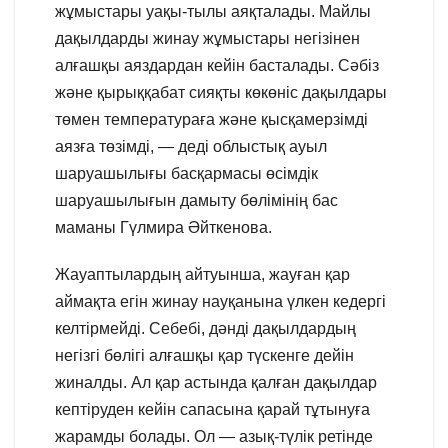
жұмыстары уақы-тылы аяқталады. Майлы
дақылдарды жинау жұмыстары негізінен
алғашқы аяздардан кейін басталады. Сәбіз
және қырыққабат сияқты көкөніс дақылдары
төмен температураға және қысқамерзімді
аязға төзімді, — деді облыстық ауыл
шаруашылығы басқармасы өсімдік
шаруашылығын дамыту бөлімінің бас
маманы Гүлмира Әйткенова.
Жауаптылардың айтуынша, жауған қар
аймақта егін жинау науқанына үлкен кедергі
келтірмейді. Себебі, дәнді дақылдардың
негізгі бөлігі алғашқы қар түскенге дейін
жиналды. Ал қар астында қалған дақылдар
кептіруден кейін сапасына қарай тұтынуға
жарамды болады. Ол — азық-түлік ретінде