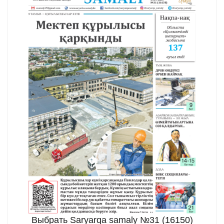
Выбрать Saryarqa samaly №31 (16150)