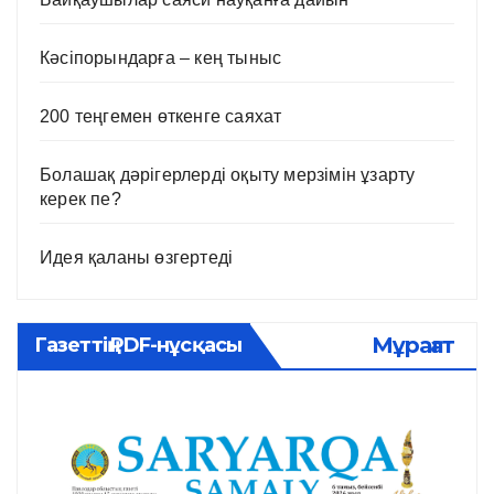
Кәсіпорындарға – кең тыныс
200 теңгемен өткенге саяхат
Болашақ дәрігерлерді оқыту мерзімін ұзарту
керек пе?
Идея қаланы өзгертеді
Мұрағат
Газеттің PDF-нұсқасы