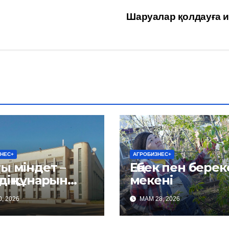
Шаруалар қолдауға и
НЕС+
АГРОБИЗНЕС+
ы міндет –
Еңбек пен береке
нарын
мекені
ау
, 2026
МАМ 28, 2026