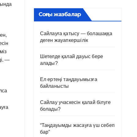
сында
Соңғы жазбалар
.
Сайлауға қатысу — болашаққа
ен,
деген жауапкершілік
есін
міз
Шетелде қалай дауыс бере
і, —
алады?
Ел ертеңі таңдауымызға
байланысты
лса
Сайлау учаскесін қалай білуге
ауға
болады?
“Таңдауымды жасауға үш себеп
бар”