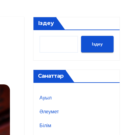
Іздеу
Іздеу
Санаттар
Ауыл
Әлеумет
Білім