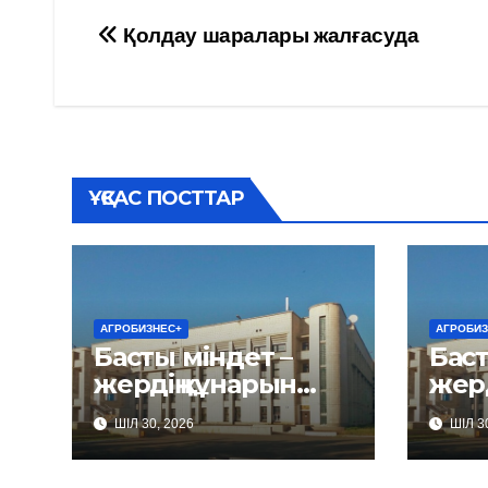
Навигация
Қолдау шаралары жалғасуда
по
записям
ҰҚСАС ПОСТТАР
АГРОБИЗНЕС+
АГРОБИЗ
Басты міндет –
Баст
жердің құнарын
жердің құ
сақтау
сақт
ШІЛ 30, 2026
ШІЛ 30