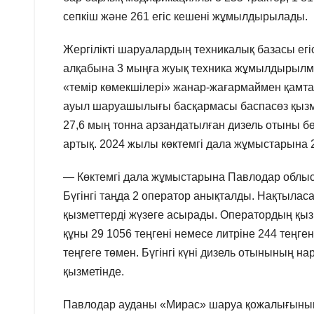
сепкіш және 261 егіс кешені жұмылдырылады.
Жергілікті шаруалардың техникалық базасы егі
алқабына 3 мыңға жуық техника жұмылдырылмақ
«темір көмекшілері» жанар-жағармаймен қамта
ауыл шаруашылығы басқармасы баспасөз қызмет
27,6 мың тонна арзандатылған дизель отыны бө
артық. 2024 жылы көктемгі дала жұмыстарына 2
— Көктемгі дала жұмыстарына Павлодар облысы
Бүгінгі таңда 2 оператор анықталды. Нақты
қызметтерді жүзеге асырады. Оператордың қыз
құны 29 1056 теңгені немесе литріне 244 теңге
теңгеге төмен. Бүгінгі күні дизель отынының на
қызметінде.
Павлодар ауданы «Мирас» шаруа қожалығының 