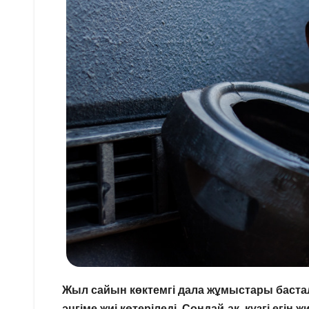
Жыл сайын көктемгі дала жұмыстары баст
әңгіме жиі көтеріледі.
Сондай-ақ, күзгі егін 