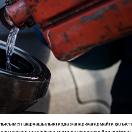
алысымен шаруашылықтарда жанар-жағармайға қатыс
жинау науқанына кіріскен тұста да шаруалар бұл әңгімені