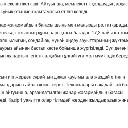
айын екенін жеткізді. Айтуынша, мемлекеттік қолдаудың арқа
сұйық отынмен қамтамасыз етіліп келеді.
жанар-жағармайдың бағасы шынымен маңызды рөл атқарады
зельдік отынның құны нарықтағы бағадан 17,3 пайызға төм
 тапшылығын, сондай-ақ, мұнай өңдеу зауыттарының жүктем
урыз айынан бастап кесте бойынша жүргізіледі. Бұл дегені
н жаңартып, егістік алқабын ұлғайтуға мол мүмкіндік беред
сын иіп жерден сұрайтын диқан қауымы ала жаздай егіннің
ймандарын сайлап қоюы керек. Техникалары сақадай сай бо
інің айтуынша, арзандатылған жанар-жағармайдың бағасы
ді. Қазіргі уақытта олар тілімдей жерден жылдық азық жин