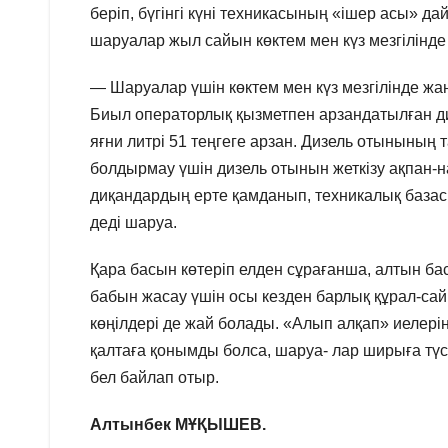
беріп, бүгінгі күні техникасының «ішер асы» д
шаруалар жыл сайын көктем мен күз мезгілінде 
— Шаруалар үшін көктем мен күз мезгілінде 
Биыл операторлық қызметпен арзандатылған ди
яғни литрі 51 теңгеге арзан. Дизель отынының
болдырмау үшін дизель отынын жеткізу ақпан-на
диқандардың ерте қамданып, техникалық базасы
деді шаруа.
Қара басын көтеріп елден сұрағанша, алтын ба
бабын жасау үшін осы кезден барлық құрал-са
көңілдері де жай болады. «Алып алқап» иелер
қалтаға қонымды болса, шаруа- лар ширыға түсе
бел байлап отыр.
Алтынбек МҰҚЫШЕВ.