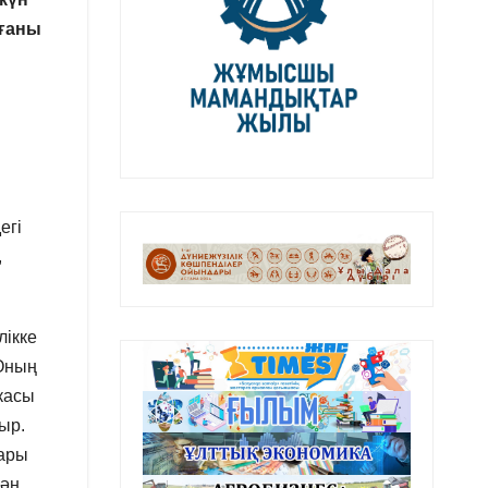
рғаны
егі
,
лікке
 Оның
касы
ыр.
дары
дән