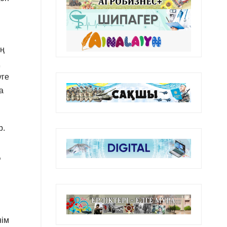
ың
уге
а
р.
ң
нім