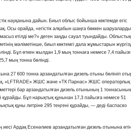
стік науқанына дайын. Биыл облыс бойынша көктемде егіс
. Осы орайда, «егістік алқабын шаңға бөккен шаруалард
масыз етілді ме?» деген заңды сауал туындайды. Облыстық
інің мәліметінше, биыл көктемгі дала жұмыстарын жүргіз
лінді. Бұл өткен жылдан 1,9 мың тоннаға немесе 7,4 пайызғ
5,7 мың тонна бөлінді.
на 27 600 тонна арзандатылған дизель отыны бөлініп оты
ласақ, «LFTRADE» ЖШС және «ТК Парнас» ЖШС операторлық
меттері бар арзандатылған дизель отынының 1 тоннасыны
ні құрайды. Бұл нарықтық құнынан 17,3 пайызға немесе 51
рықтық құны литріне 295 теңгені құрайды, — деді баспасөз
иесі Ардақ Есенәлиев арзандатылған дизель отынына өті