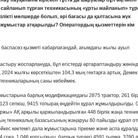
ың сайланып тұрған техникасының «ұрты майланып» тұ
ілікті мөлшерде болып, әрі бағасы да қалтасына жүк
ай жұмыстар атқарылды? Оператордың қызметтерін кім
аспасөз қызметі хабарлағандай, ағымдағы жылы ауыл
астыру жоспарлануда, бұл егістерді әртараптандыру жөнінд
 2024 жылғы көрсеткіштен 104,3 мың гектарға артық. Демек
 техникаларының саны көбеймек.
 жұмыстарына барлық модификациядағы 2875 трактор, 261 бір
 4123 сепкіш, 9415 топырақ өңдейтін құрал жұмылдырылды.
ржы» АҚ арқылы қаржыландырылған 448 бірлік жаңа техни
дың техникалық базасысының жаңаруы 60 пайызды құрап от
әйкес көктемгі дала жұмыстарына тіркеме және аспа құрал
 соқа, 1 046 қопсытқыш, барлық түрдегі 4591 тырма, 3760 