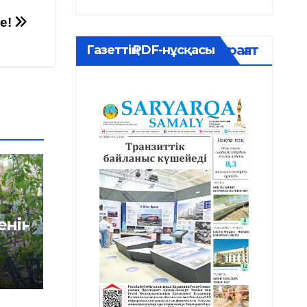
е!
Мұрағат
Газеттің PDF-нұсқасы
нің