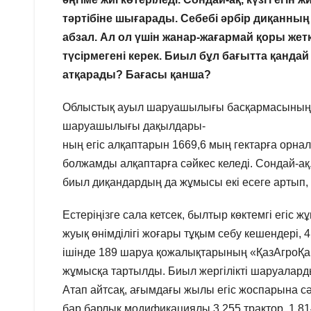
тәртібіне шығарады. Себебі әрбір диқанн
абзал. Ал ол үшін жанар-жағармай қоры жетк
түсірмегені керек. Биыл бұл бағытта қанд
атқарады? Бағасы қанша?
Облыстық ауыл шаруашылығы басқармасының б
шаруашылығы дақылдары-
ның егіс алқаптарын 1669,6 мың гектарға орнал
болжамды алқаптарға сәйкес келеді. Сондай-ақ,
биыл диқандардың да жұмысы екі есеге артып,
Естеріңізге сала кетсек, былтыр көктемгі егіс
жуық өнімділігі жоғары тұқым себу кешендері,
ішінде 189 шаруа қожалықтарының «ҚазАгроҚа
жұмысқа тартылды. Биыл жергілікті шаруалар
Атап айтсақ, ағымдағы жылы егіс жоспарына с
бар барлық модификациялы 3 255 трактор, 1 814