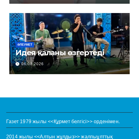
ӘЛЕУМЕТ
Идея қаланы өзгертеді
06.08.2026
Газет 1979 жылы <<Құрмет белгісі>> орденімен.
2014 жылы <<Алтын жұлдыз>> жалпыұлттық