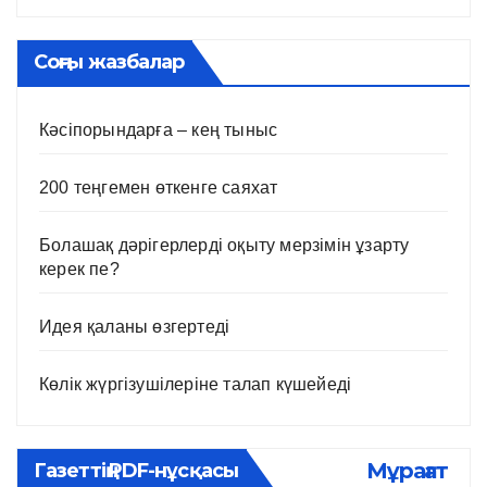
Соңғы жазбалар
Кәсіпорындарға – кең тыныс
200 теңгемен өткенге саяхат
Болашақ дәрігерлерді оқыту мерзімін ұзарту
керек пе?
Идея қаланы өзгертеді
Көлік жүргізушілеріне талап күшейеді
Мұрағат
Газеттің PDF-нұсқасы