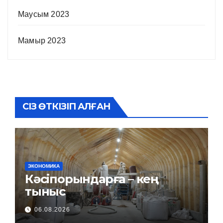
Маусым 2023
Мамыр 2023
СІЗ ӨТКІЗІП АЛҒАН
ЭКОНОМИКА
Кәсіпорындарға – кең
тыныс
06.08.2026