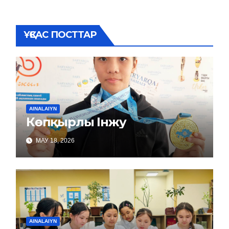
ҰҚСАС ПОСТТАР
AINALAIYN
Көпқырлы Інжу
МАУ 18, 2026
AINALAIYN