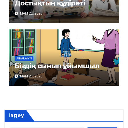
Достықтың құдіреті
МАМ 21, 2026
AINALAIYN
Біздің сынып ұйымшыл
МАМ 21, 2026
Іздеу