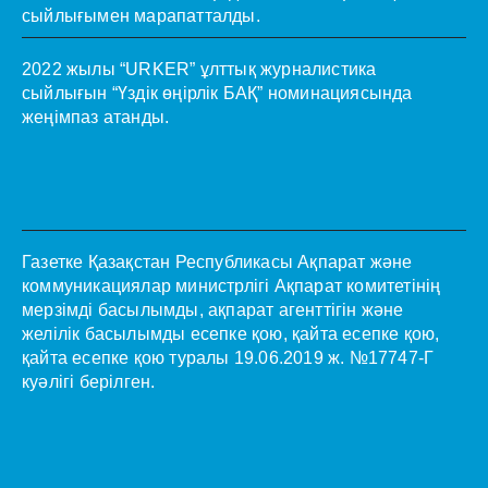
сыйлығымен марапатталды.
2022 жылы “URKER” ұлттық журналистика
сыйлығын “Үздік өңірлік БАҚ” номинациясында
жеңімпаз атанды.
Газетке Қазақстан Республикасы Ақпарат және
коммуникациялар министрлігі Ақпарат комитетінің
мерзімді басылымды, ақпарат агенттігін және
желілік басылымды есепке қою, қайта есепке қою,
қайта есепке қою туралы 19.06.2019 ж. №17747-Г
куәлігі берілген.