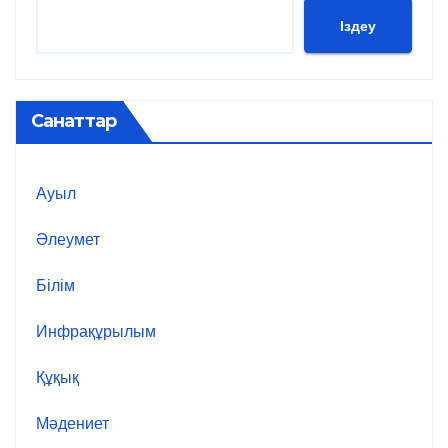
Іздеу
Санаттар
Ауыл
Әлеумет
Білім
Инфрақұрылым
Құқық
Мәдениет