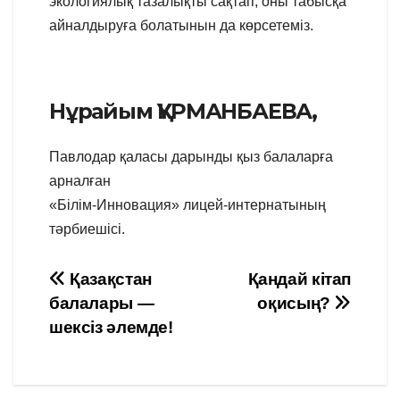
экологиялық тазалықты сақтап, оны табысқа
айналдыруға болатынын да көрсетеміз.
Нұрайым ҚҰРМАНБАЕВА,
Павлодар қаласы дарынды қыз балаларға
арналған
«Білім-Инновация» лицей-интернатының
тәрбиешісі.
Навигация
Қазақстан
Қандай кітап
балалары —
оқисың?
по
шексіз әлемде!
записям