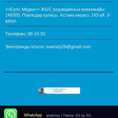
<<Ертіс Медиа>>
ЖШС редакцияның мекенжайы:
140000, Павлодар қаласы, Астана көшесі, 143-үй. 3-
қабат.
Теле/факс: 66-15-30
Электронды пошта:
ssamaly29@gmail.com
.
WhatsApp
Theme by @artalimov
|
Theme: SS by
SS
.