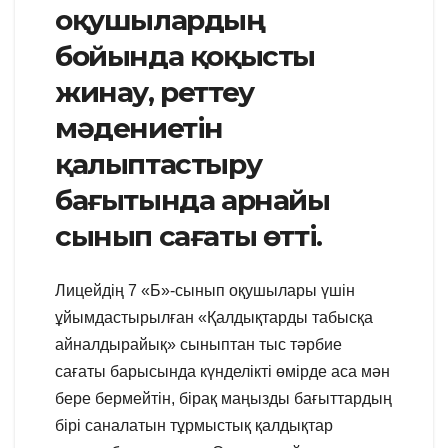
оқушылардың
бойында қоқысты
жинау, реттеу
мәдениетін
қалыптастыру
бағытында арнайы
сынып сағаты өтті.
Лицейдің 7 «Б»-сынып оқушылары үшін
ұйымдастырылған «Қалдықтарды табысқа
айналдырайық» сыныптан тыс тәрбие
сағаты барысында күнделікті өмірде аса мән
бере бермейтін, бірақ маңызды бағыттардың
бірі саналатын тұрмыстық қалдықтар