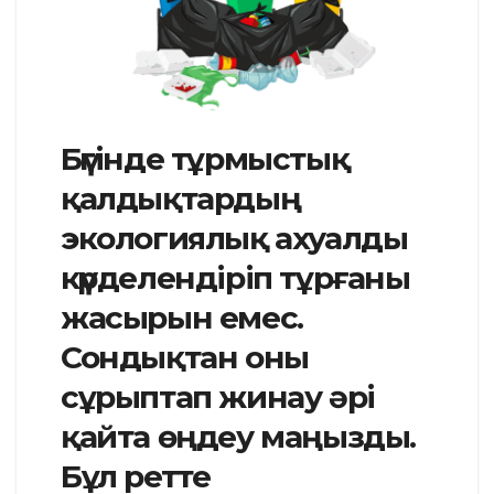
Бүгінде тұрмыстық
қалдықтардың
экологиялық ахуалды
күрделендіріп тұрғаны
жасырын емес.
Сондықтан оны
сұрыптап жинау әрі
қайта өңдеу маңызды.
Бұл ретте