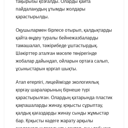
тақырыбы қозғалды. Оларды қайта
пайдаланудың ұтымды жолдары
қарастырылды.
Оқушылармен бірлесе отырып, қалдықтарды
қайта өңдеу туралы бейнежазбаларды
тамашалап, тәжірибеде ұштастырдық.
Шәкірттер аталған мәселе төңірегінде
жобалар дайындап, ойларын ортаға салып,
ұсыныстарын қорғап шықты.
Атап өтерлігі, лицейімізде экологиялық
қорғау шараларының бірнеше түрі
қарастырылған. Олардың қатарында пластик
қақпашаларды жинау, қоқысты сұрыптау,
қалдық қағаздарды жинау сынды жұмыстар
бар. Қоқысты кәдеге жарату арқылы