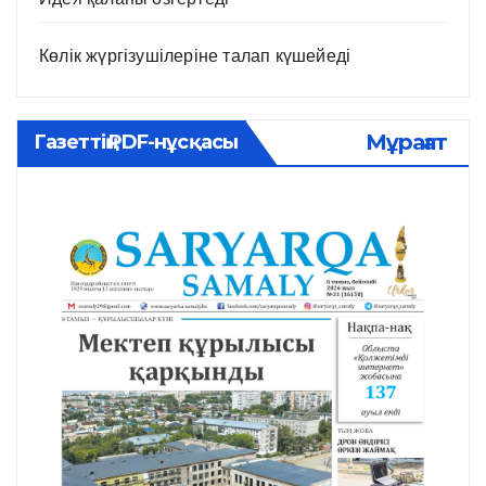
Көлік жүргізушілеріне талап күшейеді
Мұрағат
Газеттің PDF-нұсқасы