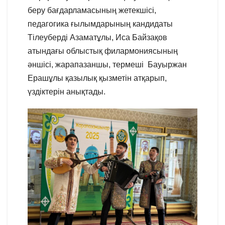
беру бағдарламасының жетекшісі,
педагогика ғылымдарының кандидаты
Тілеуберді Азаматұлы, Иса Байзақов
атындағы облыстық филармониясының
әншісі, жарапазаншы, термеші Бауыржан
Ерашұлы қазылық қызметін атқарып,
үздіктерін анықтады.