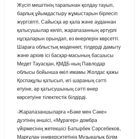
Жүсіп мешітінің тарапынан қолдау тауып,
барлық ұйымдастыру жұмыстарын бірлесіп
жүргізіпті. Сайысқа әр қала және ауданнан
қатысушылар келіп, жарапазанның әртүрлі
нұсқаларын орындап, өз өнерлерін көрсетті.
Шараға облыстық мәдениет, тілдерді дамыту
және архив ісі басқар-масының басшысы
Медет Тауасқан, ҚМДБ-ның Павлодар
облысы бойынша өкіл имамы Жолдас қажы
Қоспақұлы қатысып, игі шараның сәтті
өтуіне, әр қатысушының сәтті өнер
көрсетуіне тілектестік білдірді.
-Жарапазаншыларға «Бәке мен Сәке»
дуэтінің әншісі, «Мұрагер» домбра
үйірмесінің жетекшісі Батырбек Сәрсебеков,
Марғұлан университетінің Музыкалық білім