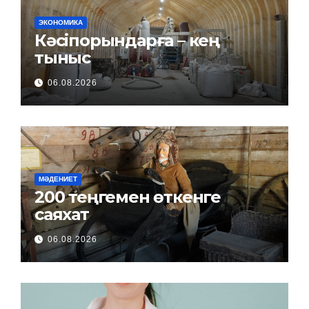
ЭКОНОМИКА
Кәсіпорындарға – кең
тыныс
06.08.2026
МӘДЕНИЕТ
200 теңгемен өткенге
саяхат
06.08.2026