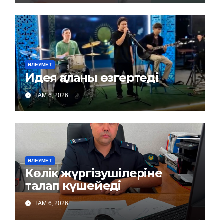
ӘЛЕУМЕТ
Идея қаланы өзгертеді
ТАМ 6, 2026
ӘЛЕУМЕТ
Көлік жүргізушілеріне
талап күшейеді
ТАМ 6, 2026