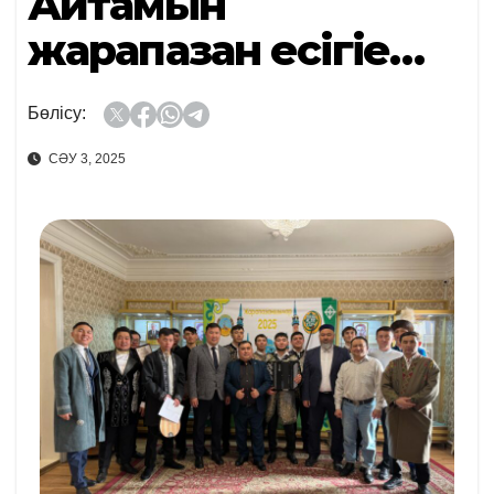
Айтамын
жарапазан есігіңе…
Бөлісу:
СӘУ 3, 2025