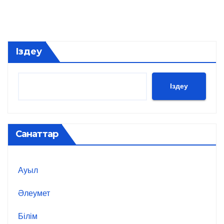
Іздеу
Іздеу
Санаттар
Ауыл
Әлеумет
Білім