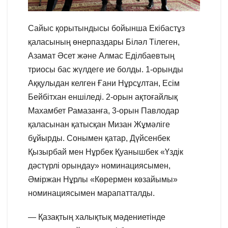
Сайыс қорытындысы бойынша Екібастұз
қаласының өнерпаздары Біләл Тілеген,
Азамат Әсет және Алмас Еділбаевтың
триосы бас жүлдеге ие болды. 1-орынды
Аққулыдан келген Ғани Нұрсұлтан, Есім
Бейбітхан еншіледі. 2-орын ақтоғайлық
Махамбет Рамазанға, 3-орын Павлодар
қаласынан қатысқан Мизан Жұмәліге
бұйырды. Сонымен қатар, Дүйсенбек
Қызырбай мен Нұрбек Қуанышбек «Үздік
дәстүрлі орындау» номинациясымен,
Әміржан Нұрлы «Көрермен көзайымы»
номинациясымен марапатталды.
— Қазақтың халықтық мәдениетінде