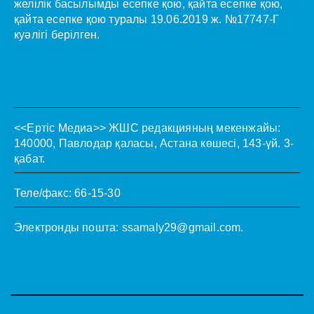
желілік басылымды есепке қою, қайта есепке қою,
қайта есепке қою туралы 19.06.2019 ж. №17747-Г
куәлігі берілген.
<<Ертіс Медиа>>
ЖШС редакцияның мекенжайы:
140000, Павлодар қаласы, Астана көшесі, 143-үй. 3-
қабат.
Теле/факс: 66-15-30
Электронды пошта:
ssamaly29@gmail.com
.