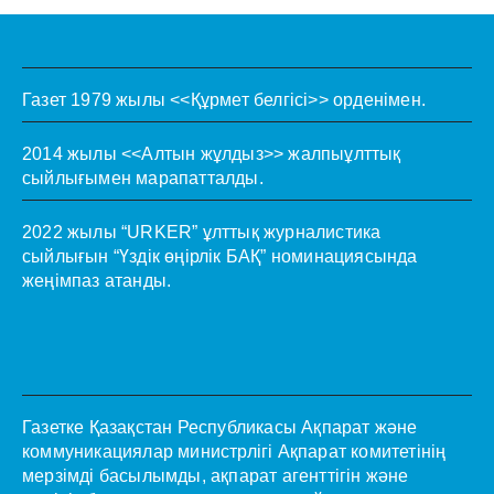
Газет 1979 жылы <<Құрмет белгісі>> орденімен.
2014 жылы <<Алтын жұлдыз>> жалпыұлттық
сыйлығымен марапатталды.
2022 жылы “URKER” ұлттық журналистика
сыйлығын “Үздік өңірлік БАҚ” номинациясында
жеңімпаз атанды.
Газетке Қазақстан Республикасы Ақпарат және
коммуникациялар министрлігі Ақпарат комитетінің
мерзімді басылымды, ақпарат агенттігін және