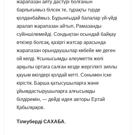
жарапазан айту дәстүрі болғанын
барлығымыз білсек те, тұрақты түрде
қолданбаймыз. Бұрынғыдай балалар үй-үйді
аралап жарапазан айтып, Рамазанды
сүйіншілемейді. Сондықтан осындай байқау
өткізер болсақ, қазіргі жатсар арасында
жарапазан орындаушылар көбейе ме деген
ой келді. Ұсынысымды әлеуметтік желі
арқылы ортаға салған кезде жергілікті зиялы
қауым өкілдері қолдай кетті. Сонымен іске
кірістік. Барша қатысушыларға және
ұйымдастырушыларға алғысымды
білдіремін, — дейді идея авторы Ертай
Қабылқақов.
Тілеуберді САХАБА.