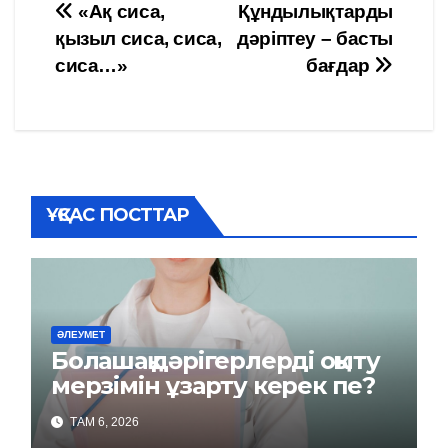
Навигация
«Ақ сиса,
Құндылықтарды
қызыл сиса, сиса,
дәріптеу – басты
по
сиса…»
бағдар
записям
ҰҚСАС ПОСТТАР
ӘЛЕУМЕТ
Болашақ дәрігерлерді оқыту
мерзімін ұзарту керек пе?
ТАМ 6, 2026