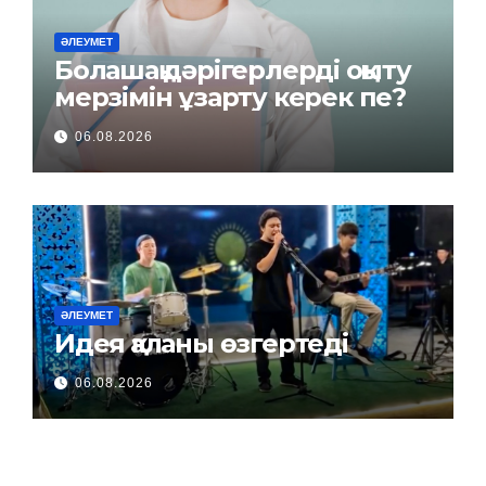
ӘЛЕУМЕТ
Болашақ дәрігерлерді оқыту
мерзімін ұзарту керек пе?
06.08.2026
ӘЛЕУМЕТ
Идея қаланы өзгертеді
06.08.2026