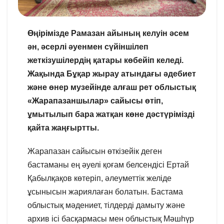
Өңірімізде Рамазан айының келуін әсем
ән, әсерлі әуенмен сүйіншілеп
жеткізушілердің қатары көбейіп келеді.
Жақында Бұқар жырау атындағы әдебиет
және өнер музейінде алғаш рет облыстық
«Жарапазаншылар» сайысы өтіп,
ұмытылып бара жатқан көне дәстүрімізді
қайта жаңғыртты.
Жарапазан сайысын өткізейік деген
бастаманы ең әуелі қоғам белсендісі Ертай
Қабылқақов көтеріп, әлеуметтік желіде
ұсынысын жариялаған болатын. Бастама
облыстық мәдениет, тілдерді дамыту және
архив ісі басқармасы мен облыстық Мәшһүр