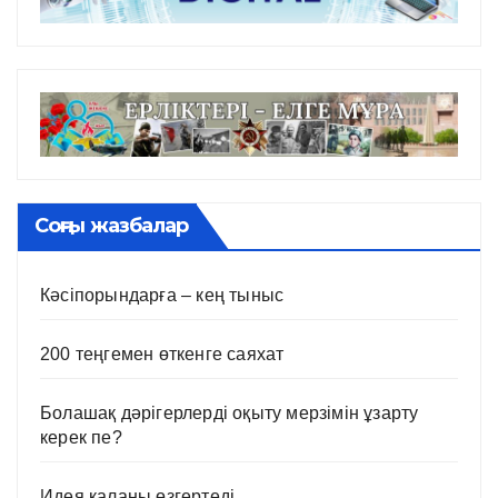
Соңғы жазбалар
Кәсіпорындарға – кең тыныс
200 теңгемен өткенге саяхат
Болашақ дәрігерлерді оқыту мерзімін ұзарту
керек пе?
Идея қаланы өзгертеді