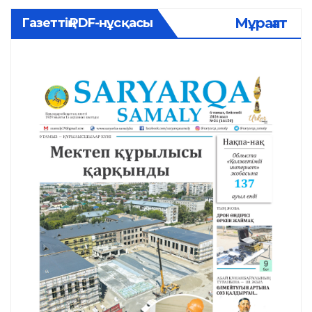
Мұрағат
Газеттің PDF-нұсқасы