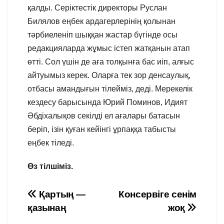
қалды. Серіктестік директоры Руслан
Билялов еңбек ардагерлерінің қолынан
тәрбиеленіп шыққан жастар бүгінде осы
редакцияларда жұмыс істеп жатқанын атап
өтті. Сол үшін де аға толқынға бас иіп, алғыс
айтуымыз керек. Оларға тек зор денсаулық,
отбасы амандығын тілейміз, деді. Мерекелік
кездесу барысында Юрий Поминов, Идият
Әбдіхалықов секілді ел ағалары батасын
беріп, ізін қуған кейінгі ұрпаққа табысты
еңбек тіледі.
Өз тілшіміз.
Навигация
Қартың —
Консервіге сенім
қазынаң
жоқ
по