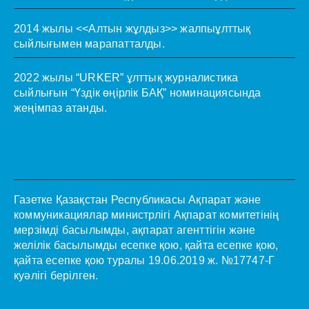
2014 жылы <<Алтын жұлдыз>> жалпыұлттық
сыйлығымен марапатталды.
2022 жылы “URKER” ұлттық журналистика
сыйлығын “Үздік өңірлік БАҚ” номинациясында
жеңімпаз атанды.
Газетке Қазақстан Республикасы Ақпарат және
коммуникациялар министрлігі Ақпарат комитетінің
мерзімді басылымды, ақпарат агенттігін және
желілік басылымды есепке қою, қайта есепке қою,
қайта есепке қою туралы 19.06.2019 ж. №17747-Г
куәлігі берілген.