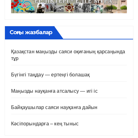
Соңғы жазбалар
Қазақстан маңызды саяси оқиғаның қарсаңында
тұр
Бүгінгі таңдау — ертеңгі болашақ
Маңызды науқанға атсалысу — игі іс
Байқаушылар саяси науқанға дайын
Кәсіпорындарға – кең тыныс