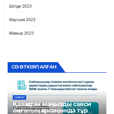
Шілде 2023
Маусым 2023
Мамыр 2023
СІЗ ӨТКІЗІП АЛҒАН
САЯСАТ
Қазақстан маңызды саяси
оқиғаның қарсаңында тұр