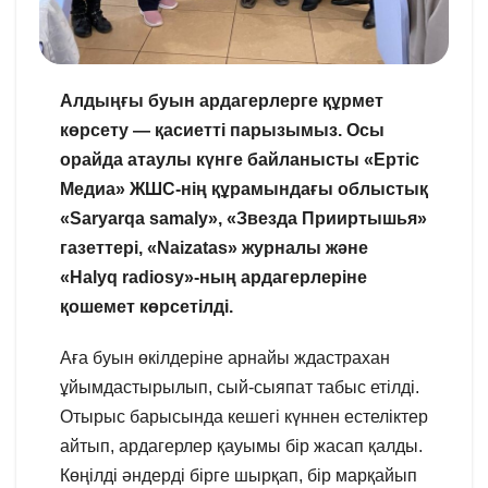
Алдыңғы буын ардагерлерге құрмет
көрсету — қасиетті парызымыз. Осы
орайда атаулы күнге байланысты «Ертіс
Медиа» ЖШС-нің құрамындағы облыстық
«Saryarqa samaly», «Звезда Прииртышья»
газеттері, «Naizatas» журналы және
«Halyq radiosy»-ның ардагерлеріне
қошемет көрсетілді.
Аға буын өкілдеріне арнайы ждастрахан
ұйымдастырылып, сый-сыяпат табыс етілді.
Отырыс барысында кешегі күннен естеліктер
айтып, ардагерлер қауымы бір жасап қалды.
Көңілді әндерді бірге шырқап, бір марқайып