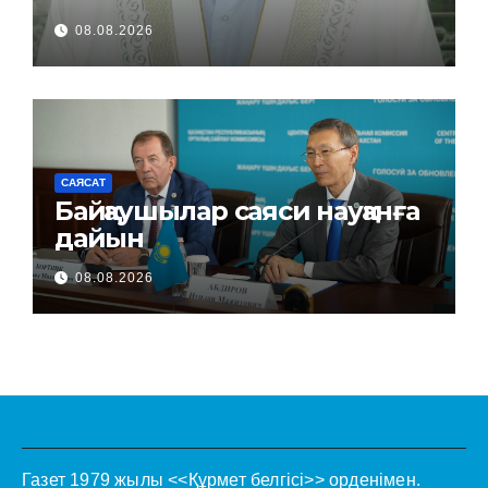
08.08.2026
САЯСАТ
Байқаушылар саяси науқанға
дайын
08.08.2026
Газет 1979 жылы <<Құрмет белгісі>> орденімен.