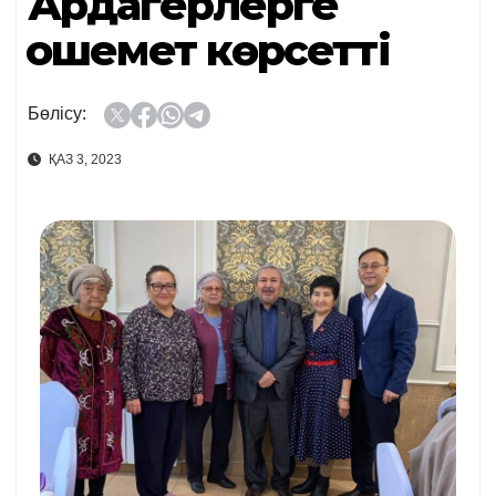
Ардагерлерге
қошемет көрсетті
Бөлісу:
ҚАЗ 3, 2023