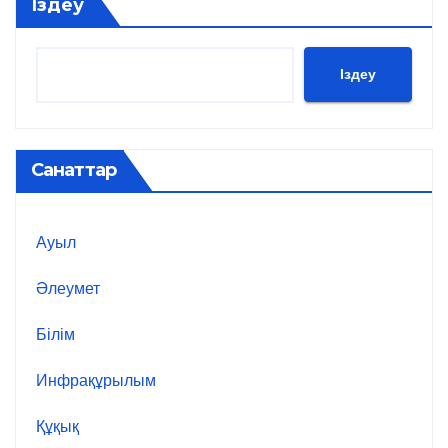
Іздеу
Іздеу
Санаттар
Ауыл
Әлеумет
Білім
Инфрақұрылым
Құқық