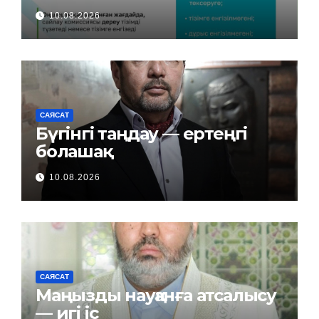
10.08.2026
САЯСАТ
Бүгінгі таңдау — ертеңгі
болашақ
10.08.2026
САЯСАТ
Маңызды науқанға атсалысу
— игі іс