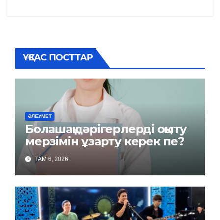
записям
ҰҚСАС ПОСТТАР
ӘЛЕУМЕТ
Болашақ дәрігерлерді оқыту
мерзімін ұзарту керек пе?
ТАМ 6, 2026