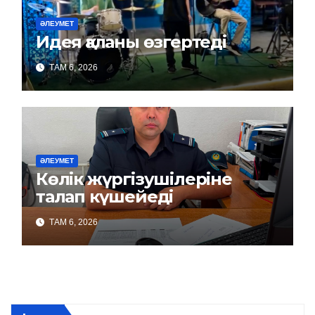
ӘЛЕУМЕТ
Идея қаланы өзгертеді
ТАМ 6, 2026
ӘЛЕУМЕТ
Көлік жүргізушілеріне
талап күшейеді
ТАМ 6, 2026