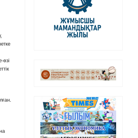
қ
нетке
-өзі
ттік
лған.
на