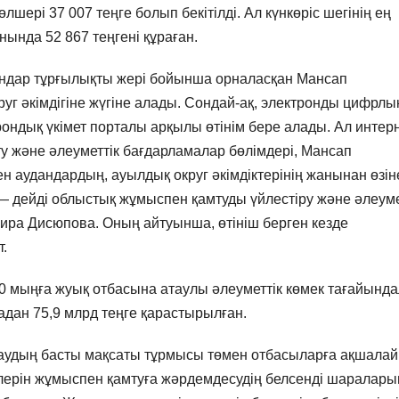
өлшері 37 007 теңге болып бекітілді. Ал күнкөріс шегінің ең
ында 52 867 теңгені құраған.
ғындар тұрғылықты жері бойынша орналасқан Мансап
уг әкімдігіне жүгіне алады. Сондай-ақ, электронды цифрлы
рондық үкімет порталы арқылы өтінім бере алады. Ал интер
ту және әлеуметтік бағдарламалар бөлімдері, Мансап
 аудандардың, ауылдық округ әкімдіктерінің жанынан өзіне
 дейді облыстық жұмыспен қамтуды үйлестіру және әлеуме
а Дисюпова. Оның айтуынша, өтініш берген кезде
т.
 60 мыңға жуық отбасына атаулы әлеуметтік көмек тағайында
дан 75,9 млрд теңге қарастырылған.
аудың басты мақсаты тұрмысы төмен отбасыларға ақшалай
шелерін жұмыспен қамтуға жәрдемдесудің белсенді шаралары