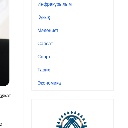
Инфрақұрылым
Құқық
Мәдениет
Саясат
Спорт
Тарих
Экономика
құжат
ша