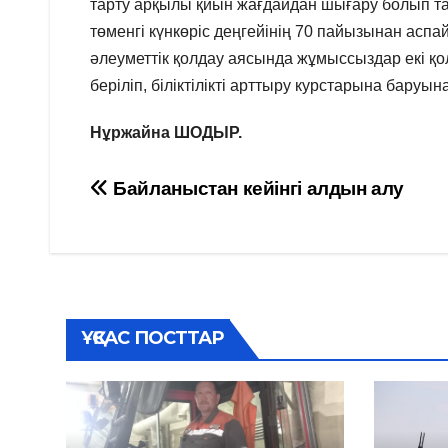
тарту арқылы қиын жағдайдан шығару болып таб
төменгі күнкөріс деңгейінің 70 пайызынан асп
әлеуметтік қолдау аясында жұмыссыздар екі қолғ
беріліп, біліктілікті арттыру курстарына баруы
Нұржайна ШОДЫР.
Навигация
Байланыстан кейінгі алдын алу
по
записям
ҰҚСАС ПОСТТАР