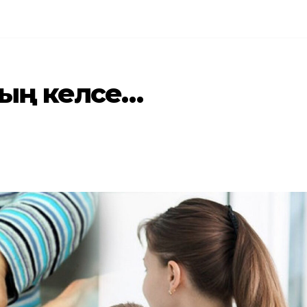
ғың келсе…