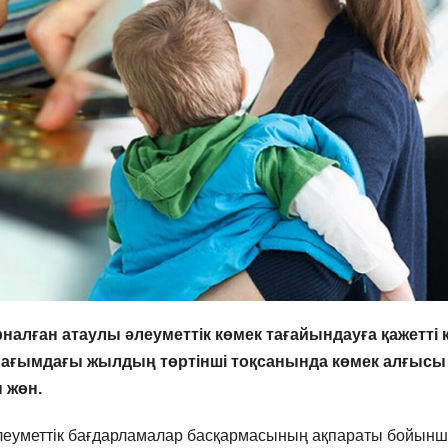
алған атаулы әлеуметтік көмек тағайындауға қажетті 
 ағымдағы жылдың төртінші тоқсанында көмек алғысы
 жөн.
леуметтік бағдарламалар басқармасының ақпараты бойын