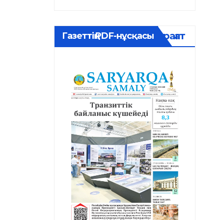
Мұрағат
Газеттің PDF-нұсқасы