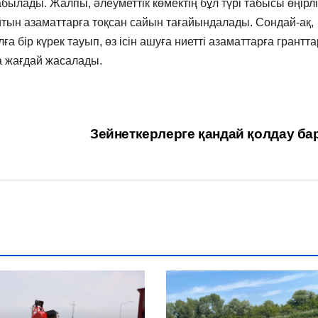
ылады. Жалпы, әлеуметтік көмектің бұл түрі табысы өңірлі
айтын азаматтарға тоқсан сайын тағайындалады. Сондай-ақ,
а бір күрек тауып, өз ісін ашуға ниетті азаматтарға грантта
на жағдай жасалады.
Зейнеткерлерге қандай қолдау б