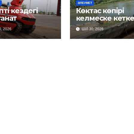
ӘЛЕУМЕТ
пті кездегі
Көктас көпірі
ғанат
келмеске кетке
ме?
, 2026
ШІЛ 30, 2026