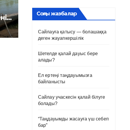
Соңғы жазбалар
ні
Сайлауға қатысу — болашаққа
деген жауапкершілік
Шетелде қалай дауыс бере
алады?
Ел ертеңі таңдауымызға
байланысты
Сайлау учаскесін қалай білуге
болады?
“Таңдауымды жасауға үш себеп
бар”