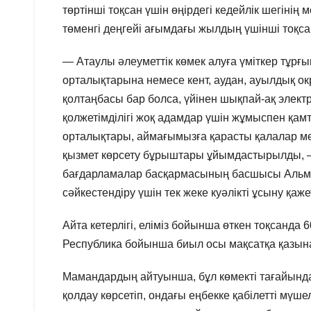
төртінші тоқсан үшін өңірдегі кедейлік шегінің м
төменгі деңгейі ағымдағы жылдың үшінші тоқсан
— Атаулы әлеуметтік көмек алуға үміткер тұр
орталықтарына немесе кент, аудан, ауылдық окр
қолтаңбасы бар болса, үйінен шықпай-ақ элект
қолжетімділігі жоқ адамдар үшін жұмыспен қам
орталықтары, аймағымызға қарасты қалалар мен
қызмет көрсету бұрыштары ұйымдастырылды, —
бағдарламалар басқармасының басшысы Альмир
сәйкестендіру үшін тек жеке куәлікті ұсыну қаже
Айта кетерлігі, еліміз бойынша өткен тоқсанда
Республика бойынша биыл осы мақсатқа қазына
Мамандардың айтуынша, бұл көмекті тағайынд
қолдау көрсетіп, ондағы еңбекке қабілетті мү