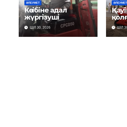
ӘЛЕУМЕТ
ӘЛЕУМЕТ
Кәсібіне адал
Қауі
жүргізуші
қол
ШІЛ 30, 2026
ШІЛ 30