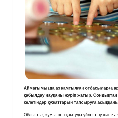
Аймағымызда аз қамтылған отбасыларға арн
қабылдау науқаны жүріп жатыр. Сондықтан
келетіндер құжаттарын тапсыруға асыққаны
Облыстық жұмыспен қамтуды үйлестіру және ә