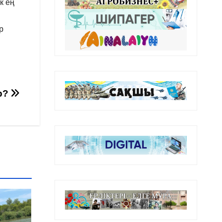
к ең
р
ар?