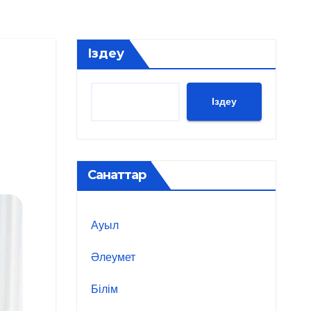
Іздеу
Іздеу
Санаттар
Ауыл
Әлеумет
Білім