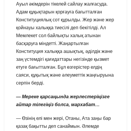
Ауыл әкімдерін тікелей сайлау жалғасуда.
Адам құқықтарын қорғауға бағытталған
Конституциялық сот құрылды. Жер және жер
қойнауы халыққа тиесілі деп бекітілді. Ал
Мемлекет сол байлықты халық атынан
басқаруға міндетті. Жаңартылған
Конституция халыққа ашықтық, әділдік және
заң үстемдігі қағидаттары негізінде қызмет
етуге бағытталған. Бұл өзгерістер елдің
саяси, құқытық және әлеуметтік жаңғыруына
серпін берді.
— Мереке қарсаңында жерлестеріңізге
айтар тілегіңіз болса, мархабат…
— Өзінің елі мен жері, Отаны, Ата заңы бар
қазақ бақытты деп санаймын. Әлемде