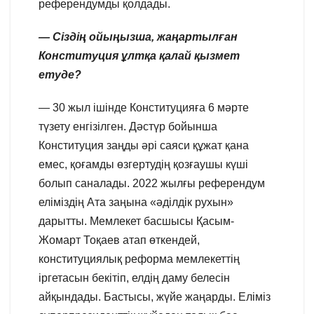
референдумды қолдады.
— Сіздің ойыңызша, жаңартылған
Конституция ұлтқа қалай қызмет
етуде?
— 30 жыл ішінде Конституцияға 6 мәрте
түзету енгізілген. Дәстүр бойынша
Конституция заңды әрі саяси құжат қана
емес, қоғамды өзгертудің қозғаушы күші
болып саналады. 2022 жылғы референдум
еліміздің Ата заңына «әділдік рухын»
дарытты. Мемлекет басшысы Қасым-
Жомарт Тоқаев атап өткендей,
конституциялық реформа мемлекеттің
іргетасын бекітіп, елдің даму белесін
айқындады. Бастысы, жүйе жаңарды. Еліміз