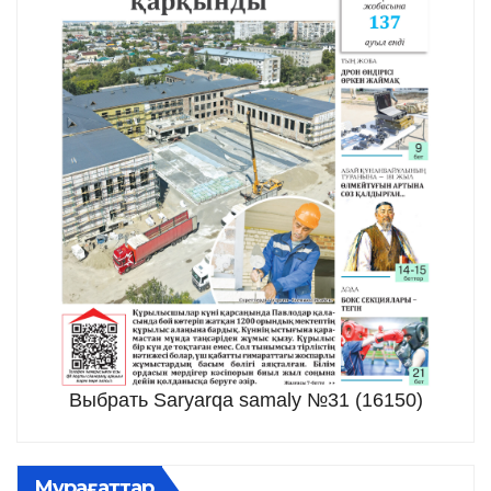
Выбрать Saryarqa samaly №31 (16150)
Мұрағаттар