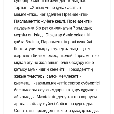
суперпрезиденттік жүйеден толық бас
тартып, «Халық үніне құлақ асатын
мемлекетке» негізделген Президенттік-
Парламенттік жүйеге көшті. Президенттік
лауазымға бір рет сайланатын 7 жылдық
мерзім енгізілді. Бірқатар билік өкілеттігі
қайта бөлініп, Парламенттің рөлі күшейді.
Конституциялық түзетулер халықтың тек
жергілікті билікке емес, тікелей Парламентке
ықпал етуіне жол ашып, елді басқару ісіне
қатысу мүмкіндігін кеңейтті. Президенттің
жақын туыстары саяси мемлекеттік
қызметші, квазимемлекеттік сектор субъектісі
басшылары лауазымдарын атқару құқынан
айырылды. Мәжілістің депу-таттық корпусы
аралас сайлау жүйесі бойынша құрылды.
Сенаттағы президенттік квота қысқартылды.