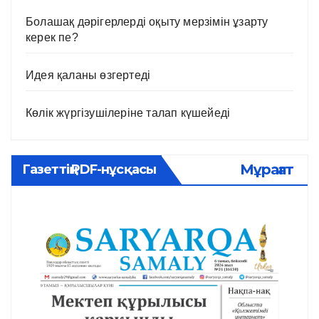
Болашақ дәрігерлерді оқыту мерзімін ұзарту
керек пе?
Идея қаланы өзгертеді
Көлік жүргізушілеріне талап күшейеді
Мұрағат
Газеттің PDF-нұсқасы