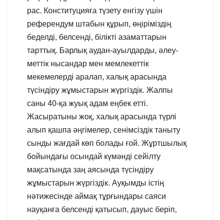
рас. Конституцияға түзету енгізу үшін
референдум штабын құрып, өңіріміздің
беделді, белсенді, білікті азаматтарын
тарттық. Барлық аудан-ауылдарды, әлеу-
меттік нысандар мен мемлекеттік
мекемелерді аралап, халық арасында
түсіндіру жұмыстарын жүргіздік. Жалпы
саны 40-қа жуық адам еңбек етті.
Жасыратыны жоқ, халық арасында түрлі
алып қашпа әңгімелер, сенімсіздік таныту
сынды жағдай көп болады ғой. Жұртшылық
бойындағы осындай күмәнді сейілту
мақсатында заң аясында түсіндіру
жұмыстарын жүргіздік. Ауқымды істің
нәтижесінде аймақ тұрғындары саяси
науқанға белсенді қатысып, дауыс беріп,