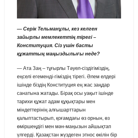
— Серік Тельманұлы, кез келген
зайырлы мемлекеттің тірегі –
Конституция. Сіз үшін басты
құжаттың маңыздылығы неде?
— Ата Заң – тұғырлы Тәуел-сіздігіміздің,
еңселі егеменді-гіміздің тірегі. Әлем елдері
ішінде біздің Конституция ең жас заңдар
санатына жатады. Бірақ осы уақыт ішінде
тарихи құжат адам құқықтары мен
міндеттерінің алғышарттарын
қалыптастырып, қоғамдағы өз орнын, өз
өміршеңдігі мен мән-маңызын айшықтап
үлгерді. Қазақстан жүздеген этнос өкілін бір