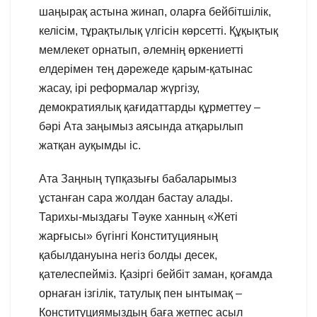
шаңырақ астына жинап, оларға бейбітшілік,
келісім, тұрақтылық үлгісін көрсетті. Құқықтық
мемлекет орнатып, әлемнің өркениетті
елдерімен тең дәрежеде қарым-қатынас
жасау, ірі реформалар жүргізу,
демократиялық қағидаттарды құрметтеу –
бәрі Ата заңымыз аясында атқарылып
жатқан ауқымды іс.
Ата Заңның түпқазығы бабаларымыз
ұстанған сара жолдан бастау алады.
Тарихы-мыздағы Тәуке ханның «Жеті
жарғысы» бүгінгі Конституцияның
қабылдануына негіз болды десек,
қателеспейміз. Қазіргі бейбіт заман, қоғамда
орнаған ізгілік, татулық пен ынтымақ –
Конституциямыздың баға жетпес асыл