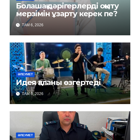
Болашақ дәрігерлерді оқыту
мерзімін ұзарту керек пе?
ТАМ 6, 2026
ӘЛЕУМЕТ
Идея қаланы өзгертеді
ТАМ 6, 2026
ӘЛЕУМЕТ