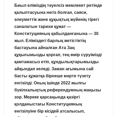
Биыл еліміздің тәуелсіз мемлекет ретінде
қалыптасуына негіз болған, саяси,
әлеуметтік және құқықтық жүйенің тірегі
саналатын тарихи құжат —
Конституцияның қабылданғанына — 30
жыл. Еліміздегі барлық жетістіктің
бастауына айналған Ата Заң
құқығымызды қорғап, тең өмір сүруімізді
қамтамасыз етіп, құндылықтарымызды
айқындап келеді. Заман ағымына сай
басты құжатқа бірнеше мәрте түзету
енгізілді. Оның ішінде 2022 жылғы
бүкілхалықтық референдумның маңызы
зор. Мереке қарсаңында қазіргі
қолданыстағы Конституцияның
енгізілуіне бір кісідей атсалысып,