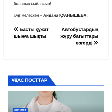
болашақ сыйласын!
Әңгімелескен –
Айдана ҚУАНЫШЕВА.
Навигация
Басты құжат
Автобустардың
шыңға шықты
жүру бағыттары
по
өзгерді
записям
ҰҚСАС ПОСТТАР
ӘЛЕУМЕТ