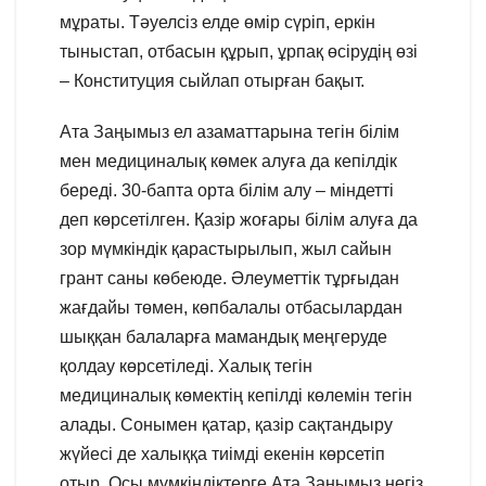
мұраты. Тәуелсіз елде өмір сүріп, еркін
тыныстап, отбасын құрып, ұрпақ өсірудің өзі
– Конституция сыйлап отырған бақыт.
Ата Заңымыз ел азаматтарына тегін білім
мен медициналық көмек алуға да кепілдік
береді. 30-бапта орта білім алу – міндетті
деп көрсетілген. Қазір жоғары білім алуға да
зор мүмкіндік қарастырылып, жыл сайын
грант саны көбеюде. Әлеуметтік тұрғыдан
жағдайы төмен, көпбалалы отбасылардан
шыққан балаларға мамандық меңгеруде
қолдау көрсетіледі. Халық тегін
медициналық көмектің кепілді көлемін тегін
алады. Сонымен қатар, қазір сақтандыру
жүйесі де халыққа тиімді екенін көрсетіп
отыр. Осы мүмкіндіктерге Ата Заңымыз негіз