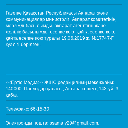
Газетке Қазақстан Республикасы Ақпарат және
коммуникациялар министрлігі Ақпарат комитетінің
мерзімді басылымды, ақпарат агенттігін және
желілік басылымды есепке қою, қайта есепке қою,
қайта есепке қою туралы 19.06.2019 ж. №17747-Г
куәлігі берілген.
<<Ертіс Медиа>>
ЖШС редакцияның мекенжайы:
140000, Павлодар қаласы, Астана көшесі, 143-үй. 3-
қабат.
Теле/факс: 66-15-30
Электронды пошта:
ssamaly29@gmail.com
.