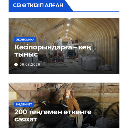
СІЗ ӨТКІЗІП АЛҒАН
ЭКОНОМИКА
Кәсіпорындарға – кең
тыныс
06.08.2026
МӘДЕНИЕТ
200 теңгемен өткенге
саяхат