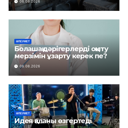
06.08.2026
ӘЛЕУМЕТ
Болашақ дәрігерлерді оқыту
мерзімін ұзарту керек пе?
06.08.2026
ӘЛЕУМЕТ
Идея қаланы өзгертеді