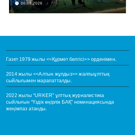
06.08.2026
Газет 1979 жылы <<Құрмет белгісі>> орденімен.
2014 жылы <<Алтын жұлдыз>> жалпыұлттық
сыйлығымен марапатталды.
2022 жылы “URKER” ұлттық журналистика
сыйлығын “Үздік өңірлік БАҚ” номинациясында
жеңімпаз атанды.