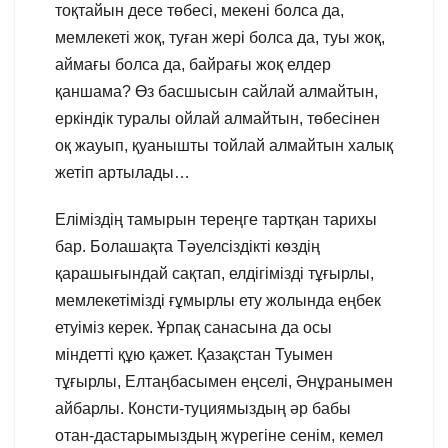
тоқтайын десе төбесі, мекені болса да,
мемлекеті жоқ, туған жері болса да, туы жоқ,
аймағы болса да, байрағы жоқ елдер
қаншама? Өз басшысын сайлай алмайтын,
еркіндік туралы ойлай алмайтын, төбесінен
оқ жауып, қуанышты тойлай алмайтын халық
жетіп артылады…
Еліміздің тамырын тереңге тартқан тарихы
бар. Болашақта Тәуелсіздікті көздің
қарашығындай сақтап, елдігімізді тұғырлы,
мемлекетімізді ғұмырлы ету жолында еңбек
етуіміз керек. Ұрпақ санасына да осы
міндетті құю қажет. Қазақстан Туымен
тұғырлы, Елтаңбасымен еңселі, Әнұранымен
айбарлы. Консти-туциямыздың әр бабы
отан-дастарымыздың жүрегіне сенім, кемел