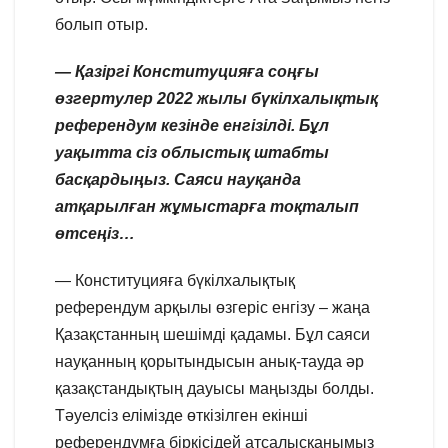
болып отыр.
— Қазіргі Конституцияға соңғы
өзгертулер 2022 жылы бүкілхалықтық
референдум кезінде енгізілді. Бұл
уақытта сіз облыстық штабты
басқардыңыз. Саяси науқанда
атқарылған жұмыстарға тоқталып
өтсеңіз…
— Конституцияға бүкілхалықтық
референдум арқылы өзгеріс енгізу – жаңа
Қазақстанның шешімді қадамы. Бұл саяси
науқанның қорытындысын анық-тауда әр
қазақстандықтың дауысы маңызды болды.
Тәуелсіз елімізде өткізілген екінші
референдумға біркісідей атсалысқанымыз