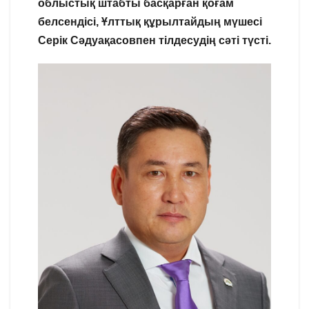
облыстық штабты басқарған қоғам
белсендісі, Ұлттық құрылтайдың мүшесі
Серік Сәдуақасовпен тілдесудің сәті түсті.