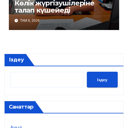
Көлік жүргізушілеріне
талап күшейеді
ТАМ 6, 2026
Іздеу
Іздеу
Санаттар
Ауыл