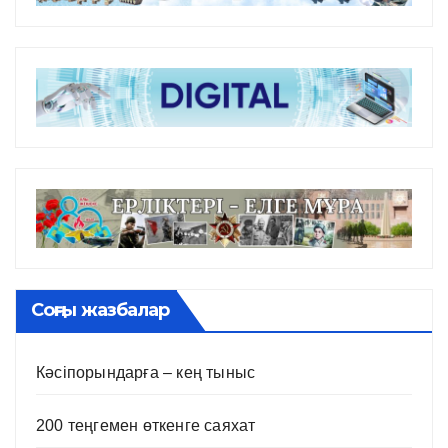
Соңғы жазбалар
Кәсіпорындарға – кең тыныс
200 теңгемен өткенге саяхат