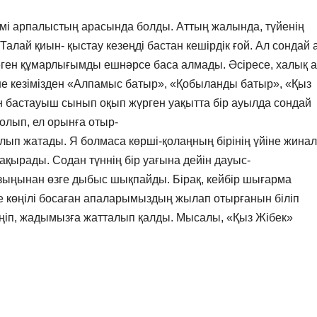
мі арпалыстың арасында болды. Аттың жалында, түйенің
Талай қиын- қыстау кезеңді бастан кешірдік ғой. Ал сондай
 деген құмарлығымды ешнәрсе баса алмады. Әсіресе, халық 
ене кезімізден «Алпамыс батыр», «Қобыланды батыр», «Қыз
н бастауыш сынып оқып жүрген уақытта бір ауылда сондай
олып, ел орынға отыр-
алып жатады. Я болмаса көрші-қолаңның бірінің үйіне жина
ақырады. Содан түннің бір уағына дейін дауыс-
ызыңынан өзге дыбыс шықпайды. Бірақ, кейбір шығарма
зде көңілі босаған апаларымыздың жылап отырғанын біліп
ңіп, жадымызға жатталып қалды. Мысалы, «Қыз Жібек»