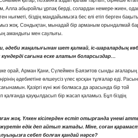
Сонымен қатар, поэзияға аздап қалам тартып, бірнеше кіта
м, Алла абыройлы ұрпақ берді, солардан немере-жиен, ода
ен нығметі, біздің маңдайымызға бес елі етіп берген бақыт
рымыз жоқ. Сондықтан, мынадай бір арманым орындалмай б
ың амандығы мен саулығы.
ани, әдеби жаңалығынан шет қалмай, іс-шаралардың көб
сол күндерді сағына еске алатын боларсыздар…
ке орай, Арман Қани, Сүлеймен Баязитов сынды ағаларың
 өңірінің әдебиетіне өлшеусіз үлес қосқан тұлғалар еді. Расы
ағынамын. Қазіргі күні жиі болмаса да арасында бір той
п қалғанда қауқылдасып бір жасап қаламыз. Бұл біздің
ған жоқ. Үлкен кісілерден естіп отырғанда үнемі ат
 жүретін едік деп айтып жатады. Міне, соған қарамас
болуыңызға себеп болған қандай нәрсе?