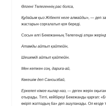
Өлгені Төлегеннің рас болса,
Құдайым қыз Жібекті неге алмайды»,
— деп за
жастарын сорғалатып қоя береді.
Сосын әлгі Бекежанның Төлегенді атқан жерінд
Атамды айтып қайтейін,
Шешемді айтып қайтейін.
Мен кеткен соң, дариға-ай,
Көкешім деп Сансызбай,
Еркелеп кімге кылар наз,
— деген жерін оқыған 
отырады. Тіпті, кейбіреуі Бекежанды қарғап: «Б
өкіріп жатпадың ба» деп ашуланады. Ол кезде т