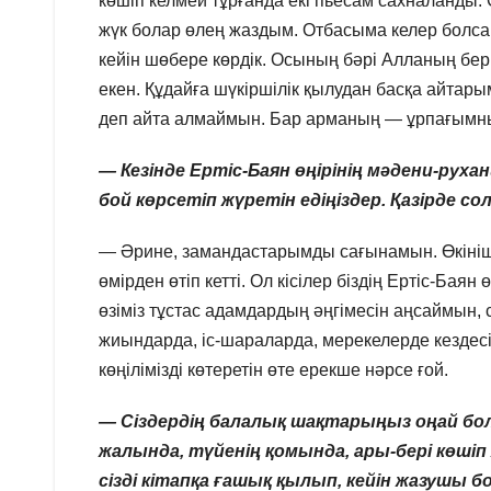
көшіп келмей тұрғанда екі пьесам сахналанды. 
жүк болар өлең жаздым. Отбасыма келер болса
кейін шөбере көрдік. Осының бәрі Алланың берг
екен. Құдайға шүкіршілік қылудан басқа айта
деп айта алмаймын. Бар арманың — ұрпағымн
— Кезінде Ертіс-Баян өңірінің мәдени-рух
бой көрсетіп жүретін едіңіздер. Қазірде 
— Әрине, замандастарымды сағынамын. Өкініш
өмірден өтіп кетті. Ол кісілер біздің Ертіс-Баян
өзіміз тұстас адамдардың әңгімесін аңсаймын, с
жиындарда, іс-шараларда, мерекелерде кездесі
көңілімізді көтеретін өте ерекше нәрсе ғой.
— Сіздердің балалық шақтарыңыз оңай бол
жалында, түйенің қомында, ары-бері көшіп
сізді кітапқа ғашық қылып, кейін жазушы 