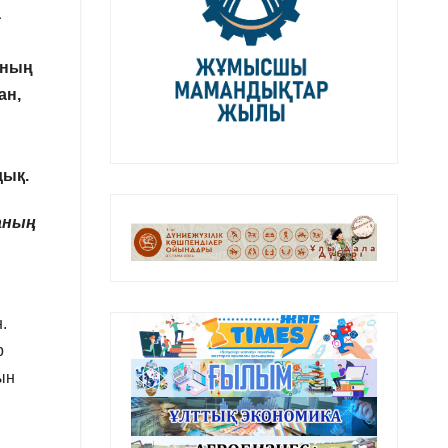
а
ының
ан,
дық.
ланың
.
р
ын