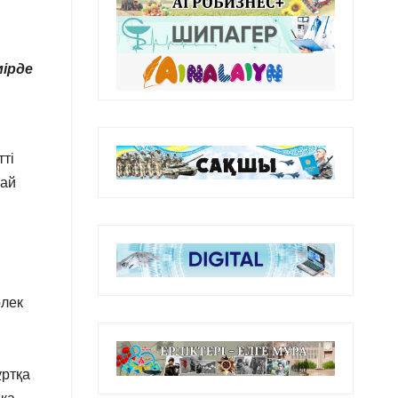
мірде
ті
рай
өлек
ұртқа