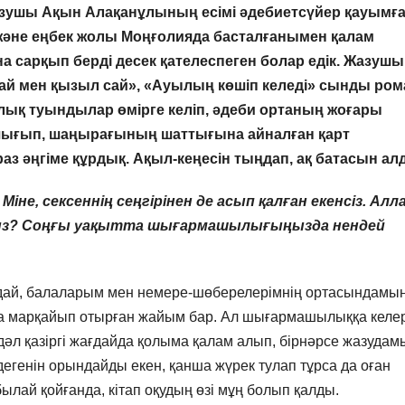
зушы Ақын Алақанұлының есімі әдебиетсүйер қауымғ
не еңбек жолы Моңғолияда басталғанымен қалам
а сарқып берді десек қателеспеген болар едік. Жазуш
сай мен қызыл сай», «Ауылың көшіп келеді» сынды ром
лық туындылар өмірге келіп, әдеби ортаның жоғары
е шығып, шаңырағының шаттығына айналған қарт
 әңгіме құрдық. Ақыл-кеңесін тыңдап, ақ батасын ал
іне, сексеннің сеңгірінен де асып қалған екенсіз. Ал
сыз? Соңғы уақытта шығармашылығыңызда нендей
андай, балаларым мен немере-шөберелерімнің ортасындамын
на марқайып отырған жайым бар. Ал шығармашылыққа келе
дәл қазіргі жағдайда қолыма қалам алып, бірнәрсе жазудам
 дегенін орындайды екен, қанша жүрек тулап тұрса да оған
былай қойғанда, кітап оқудың өзі мұң болып қалды.