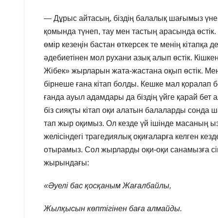
— Дұрыс айтасың, біздің балалық шағымыз үне
қомында түнеп, тау мен тастың арасында өстік. 
өмір кезеңін бастан өткерсек те менің кітапқа
әдебиетінен мол рухани азық алып өстік. Кішк
Жібек» жырларын жата-жастана оқып өстік. Ме
бірнеше ғана кітап болды. Кешке мал қоралап б
ғанда ауыл адамдары да біздің үйге қарай бет 
біз сияқты кітап оқи алатын балаларды сонда ш
тап жыр оқимыз. Ол кезде үй ішінде масаның 
желісіндегі трагедиялық оқиғаларға келген ке
отырамыз. Сол жырларды оқи-оқи санамызға сі
жырындағы:
«Әуелі бас қосқаным Жағалбайлы,
Жылқысын көптігінен баға алмайды.