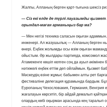
Жалпы, Алланың берген қарт-тығына шексіз ри
— Сіз екі елде де түрлі лауазымды қызме
орындал-маған арманыңыз бар ма?
— Мен негізі техника саласын оқыған адаммын
инженері. Ал жазушылық — Алланың берген нығ
өнері. Еңбек жолымды осы өзім оқыған маманд
ойыстым. Әр жылдары партияда, комсомол жаст
Атамекенге көшіп келген соң да ауыл әкімінен 
нәтижелі еңбек еттім деп ойлаймын. Қызмет ба
Мәскеудің өзіне жұмыс бабымен алты рет барға
фестиваліне делегация құрамында бардым. Бұл 
Еуропаның Чехословакия, Германия, Венгрия ел
жағалауын көрсетіп, бір айдай демалып қайтқа
олардың көбі оқырман арасында кең таралып о