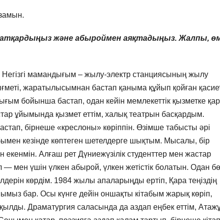
замын.
т атқардыңыз және абыроймен аяқтадыңыз. Жалпы, ө
. Негізгі мамандығым – жылу-электр станциясының жылу
меті, жаратылысымнан бастап қаныма құйып қойған қасиет
ығым бойынша бастап, одан кейін мемлекеттік қызметке қа
ар ұйымында қызмет еттім, халық театрын басқардым.
бастап, бірнеше «креслоны» көріппін. Өзімше табысты әрі
бымен кезінде көптеген шетелдерге шықтым. Мысалы, бір
н екенмін. Алғаш рет Дүниежүзілік студенттер мен жастар
— мен үшін үлкен абырой, үлкен жетістік болатын. Одан б
дерін көрдім. 1984 жылы апаларыңды ертіп, Қара теңіздің
нымыз бар. Осы күнге дейін оншақты кітабым жарық көріп,
қылды. Драматургия саласында да аздап еңбек еттім, Атаж