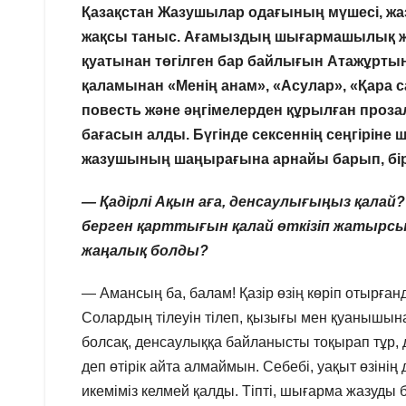
Қазақстан Жазушылар одағының мүшесі, жа
жақсы таныс. Ағамыздың шығармашылық жә
қуатынан төгілген бар байлығын Атажұртын
қаламынан «Менің анам», «Асулар», «Қара 
повесть және әңгімелерден құрылған проза
бағасын алды. Бүгінде сексеннің сеңгірін
жазушының шаңырағына арнайы барып, біраз
— Қадірлі Ақын аға, денсаулығыңыз қалай? М
берген қарттығын қалай өткізіп жатыр
жаңалық болды?
— Амансың ба, балам! Қазір өзің көріп отырғ
Солардың тілеуін тілеп, қызығы мен қуанышы
болсақ, денсаулыққа байланысты тоқырап тұр, 
деп өтірік айта алмаймын. Себебі, уақыт өзінің
икеміміз келмей қалды. Тіпті, шығарма жазуды 