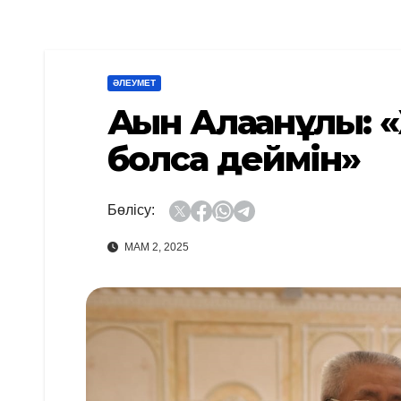
ӘЛЕУМЕТ
Ақын Алақанұлы:
болса деймін»
Бөлісу:
МАМ 2, 2025