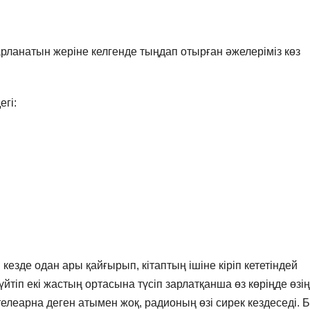
рланатын жеріне келгенде тыңдап отырған әжелеріміз көз
егі:
кезде одан ары қайғырып, кітаптың ішіне кіріп кететіндей
үйтіп екі жастың ортасына түсіп зарлатқанша өз көріңде өзің
елеарна деген атымен жоқ, радионың өзі сирек кездеседі. Б