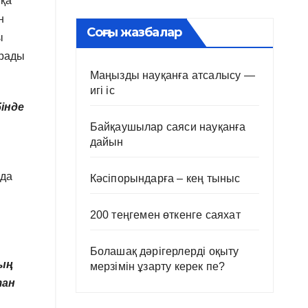
пқа
н
Соңғы жазбалар
ы
арады
Маңызды науқанға атсалысу —
игі іс
інде
Байқаушылар саяси науқанға
дайын
нда
Кәсіпорындарға – кең тыныс
200 теңгемен өткенге саяхат
Болашақ дәрігерлерді оқыту
тың
мерзімін ұзарту керек пе?
тан