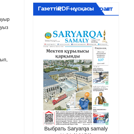
Мұрағат
Газеттің PDF-нұсқасы
 ауыр
ауыз
лып,
Выбрать Saryarqa samaly