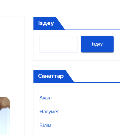
Іздеу
Іздеу
Санаттар
Ауыл
Әлеумет
Білім