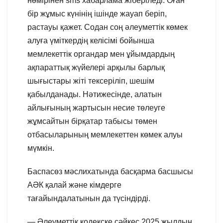
нөмірінен sms хабарлама жіберіледі. Оған
бір жұмыс күнінің ішінде жауап беріп,
растауы қажет. Содан соң әлеуметтік көмек
алуға үміткердің келісімі бойынша
мемлекеттік органдар мен ұйымдардың
ақпараттық жүйелері арқылы барлық
шығыстары жіті тексеріліп, шешім
қабылданады. Нәтижесінде, алатын
айлығының жартысын несие төлеуге
жұмсайтын бірқатар табысы төмен
отбасыларының мемлекеттен көмек алуы
мүмкін.
Баспасөз мәслихатында басқарма басшысы
АӘК қалай және кімдерге
тағайындалатынын да түсіндірді.
— Әлеуметтік кодекске сәйкес 2025 жылдың