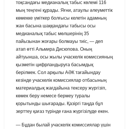
тоқсандағы медианалық табыс көлемі 116
мың теңгені құрады. Яғни, атаулы әлеуметтік
көмекке үміткер болғысы келетін адамның
жан басына шаққандағы табысы осы
медианалық табыс мөлшерінің 35
пайызынан жоғары болмауы тиіс, — деп
атап өтті Альмира Дисюпова. Оның
айтуынша, осы жылы учаскелік комиссияның
қызметін цифрландыруға басымдық
берілмек. Сол арқылы АӘК тағайындау
кезінде учаскелік комиссиялар отбасының
материалдық жағдайына тексеру жүргізіп,
көмек беру немесе бермеу туралы
қорытынды шығарады. Қазіргі таңда бұл
зерттеу қағаз түрінде ғана жүргізілуде екен.
— Бұдан былай учаскелік комиссиялар үшін