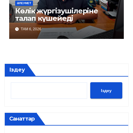
ӘЛЕУМЕТ
Көлік жүргізушілеріне
талап күшейеді
ТАМ 6, 2026
Іздеу
Іздеу
Санаттар