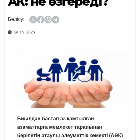
АӘК: не өзгереді?
Бөлісу:
ҚАҢ 9, 2025
Биылдан бастап аз қамтылған
азаматтарға мемлекет тарапынан
берілетін атаулы әлеуметтік көмекті (АӘК)