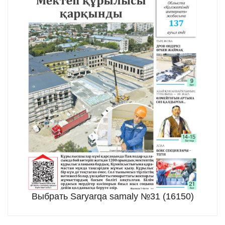
Выбрать Saryarqa samaly №31 (16150)