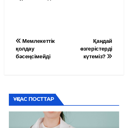
Навигация
Мемлекеттік
Қандай
қолдау
өзгерістерді
по
бәсеңсімейді
күтеміз?
записям
ҰҚСАС ПОСТТАР