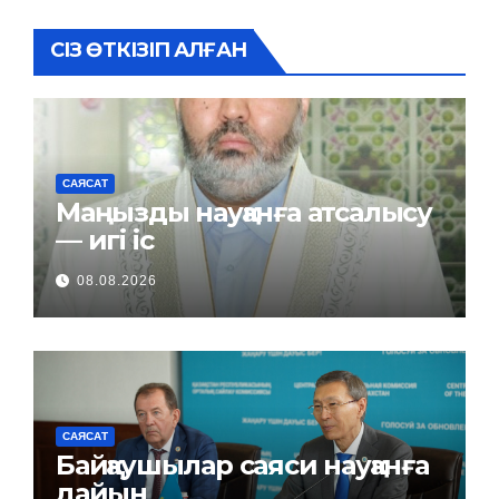
СІЗ ӨТКІЗІП АЛҒАН
САЯСАТ
Маңызды науқанға атсалысу
— игі іс
08.08.2026
САЯСАТ
Байқаушылар саяси науқанға
дайын