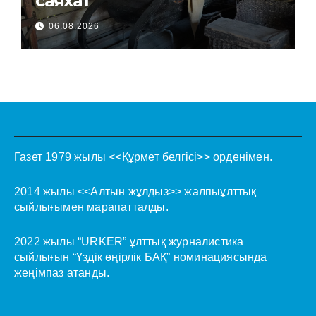
саяхат
06.08.2026
Газет 1979 жылы <<Құрмет белгісі>> орденімен.
2014 жылы <<Алтын жұлдыз>> жалпыұлттық
сыйлығымен марапатталды.
2022 жылы “URKER” ұлттық журналистика
сыйлығын “Үздік өңірлік БАҚ” номинациясында
жеңімпаз атанды.