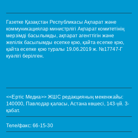
Газетке Қазақстан Республикасы Ақпарат және
коммуникациялар министрлігі Ақпарат комитетінің
мерзімді басылымды, ақпарат агенттігін және
желілік басылымды есепке қою, қайта есепке қою,
қайта есепке қою туралы 19.06.2019 ж. №17747-Г
куәлігі берілген.
<<Ертіс Медиа>>
ЖШС редакцияның мекенжайы:
140000, Павлодар қаласы, Астана көшесі, 143-үй. 3-
қабат.
Теле/факс: 66-15-30