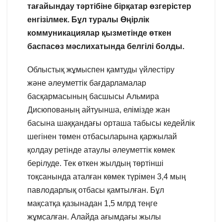
тағайындау тәртібіне бірқатар өзгерістер
енгізілмек. Бұл туралы Өңірлік
коммуникациялар қызметінде өткен
баспасөз мәслихатында белгілі болды.
Облыстық жұмыспен қамтуды үйлестіру
және әлеуметтік бағдарламалар
басқармасының басшысы Альмира
Дисюпованың айтуынша, елімізде жан
басына шаққандағы орташа табысы кедейлік
шегінен төмен отбасыларына қаржылай
қолдау ретінде атаулы әлеуметтік көмек
берілуде. Тек өткен жылдың төртінші
тоқсанында аталған көмек түрімен 3,4 мың
павлодарлық отбасы қамтылған. Бұл
мақсатқа қазынадан 1,5 млрд теңге
жұмсалған. Алайда ағымдағы жылы