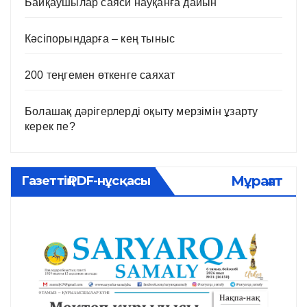
Байқаушылар саяси науқанға дайын
Кәсіпорындарға – кең тыныс
200 теңгемен өткенге саяхат
Болашақ дәрігерлерді оқыту мерзімін ұзарту
керек пе?
Мұрағат
Газеттің PDF-нұсқасы