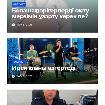
ӘЛЕУМЕТ
Болашақ дәрігерлерді оқыту
мерзімін ұзарту керек пе?
ТАМ 6, 2026
ӘЛЕУМЕТ
Идея қаланы өзгертеді
ТАМ 6, 2026