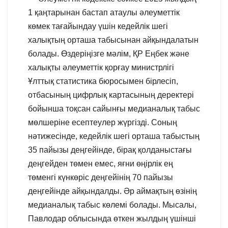
1 қаңтарынан бастап атаулы әлеуметтік
көмек тағайындау үшін кедейлік шегі
халықтың орташа табысынан айқындалатын
болады. Өздеріңізге мәлім, ҚР Еңбек және
халықты әлеуметтік қорғау министрлігі
Ұлттық статистика бюросымен бірлесіп,
отбасының цифрлық картасының деректері
бойынша тоқсан сайынғы медианалық табыс
мөлшеріне есептеулер жүргізді. Соның
нәтижесінде, кедейлік шегі орташа табыстың
35 пайызы деңгейінде, бірақ қолданыстағы
деңгейден төмен емес, яғни өңірлік ең
төменгі күнкөріс деңгейінің 70 пайызы
деңгейінде айқындалды. Әр аймақтың өзінің
медианалық табыс көлемі болады. Мысалы,
Павлодар облысында өткен жылдың үшінші