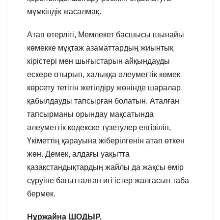
мүмкіндік жасалмақ.
Атап өтерлігі, Мемлекет басшысы шынайы
көмекке мұқтаж азаматтардың жиынтық
кірістері мен шығыстарын айқындауды
ескере отырып, халыққа әлеуметтік көмек
көрсету тетігін жетілдіру жөнінде шаралар
қабылдауды тапсырған болатын. Аталған
тапсырманы орындау мақсатында
әлеуметтік кодекске түзетулер енгізіліп,
Үкіметтің қарауына жіберілгенін атап өткен
жөн. Демек, алдағы уақытта
қазақстандықтардың жайлы да жақсы өмір
сүруіне бағытталған игі істер жалғасын таба
бермек.
Нұржайна ШОДЫР.