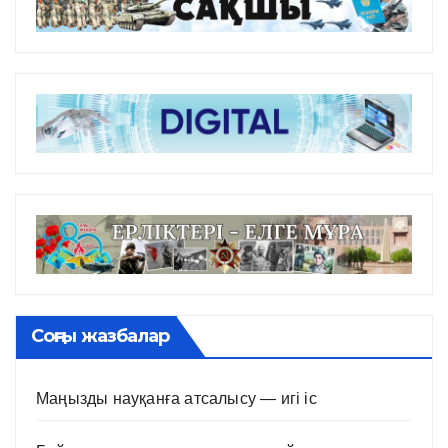
Соңғы жазбалар
Маңызды науқанға атсалысу — игі іс