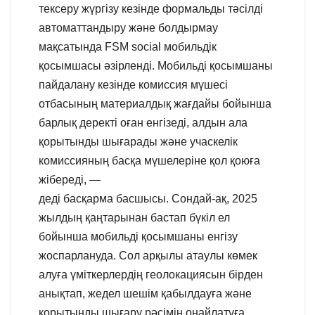
тексеру жүргізу кезінде формальды тәсілді
автоматтандыру және болдырмау
мақсатында FSM social мобильдік
қосымшасы әзірленді. Мобильді қосымшаны
пайдалану кезінде комиссия мүшесі
отбасының материалдық жағдайы бойынша
барлық деректі оған енгізеді, алдын ала
қорытынды шығарады және учаскелік
комиссияның басқа мүшелеріне қол қоюға
жібереді, —
деді басқарма басшысы. Сондай-ақ, 2025
жылдың қаңтарынан бастап бүкіл ел
бойынша мобильді қосымшаны енгізу
жоспарлануда. Сол арқылы атаулы көмек
алуға үміткерлердің геолокациясын бірден
анықтап, жедел шешім қабылдауға және
қорытынды шығару рәсімін оңайлатуға