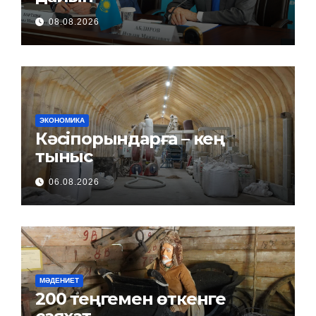
08.08.2026
ЭКОНОМИКА
Кәсіпорындарға – кең
тыныс
06.08.2026
МӘДЕНИЕТ
200 теңгемен өткенге