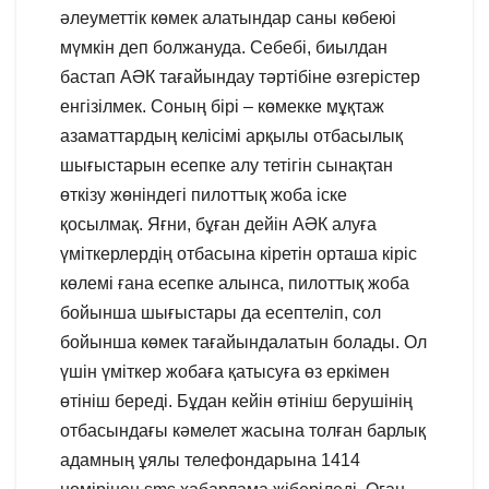
әлеуметтік көмек алатындар саны көбеюі
мүмкін деп болжануда. Себебі, биылдан
бастап АӘК тағайындау тәртібіне өзгерістер
енгізілмек. Соның бірі – көмекке мұқтаж
азаматтардың келісімі арқылы отбасылық
шығыстарын есепке алу тетігін сынақтан
өткізу жөніндегі пилоттық жоба іске
қосылмақ. Яғни, бұған дейін АӘК алуға
үміткерлердің отбасына кіретін орташа кіріс
көлемі ғана есепке алынса, пилоттық жоба
бойынша шығыстары да есептеліп, сол
бойынша көмек тағайындалатын болады. Ол
үшін үміткер жобаға қатысуға өз еркімен
өтініш береді. Бұдан кейін өтініш берушінің
отбасындағы кәмелет жасына толған барлық
адамның ұялы телефондарына 1414