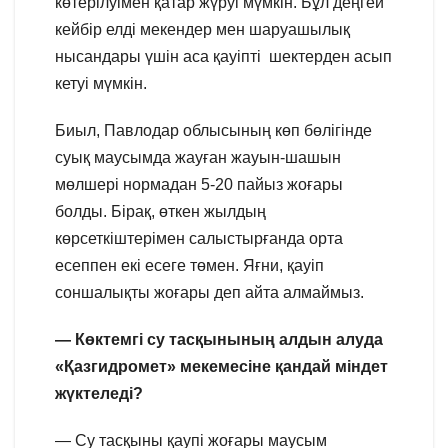
көтерілуімен қатар жүруі мүмкін. Бұл деңгей
кейбір елді мекендер мен шаруашылық
нысандары үшін аса қауіпті шектерден асып
кетуі мүмкін.
Биыл, Павлодар облысының көп бөлігінде
суық маусымда жауған жауын-шашын
мөлшері нормадан 5-20 пайыз жоғары
болды. Бірақ, өткен жылдың
көрсеткіштерімен салыстырғанда орта
есеппен екі есеге төмен. Яғни, қауіп
соншалықты жоғары деп айта алмаймыз.
— Көктемгі су тасқынының алдын алуда
«Қазгидромет» мекемесіне қандай міндет
жүктеледі?
— Су тасқыны қаупі жоғары маусым