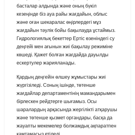
басталар алдында және оның бүкіл
кезеңінде біз ауа райы жағдайын, облыс
және оған шекаралас өңірлердегі мұз
жағдайын тәулік бойы бақылауда ұстаймыз.
Гидрологиялық бекеттер Ертіс өзеніндегі су
деңгейі мен ағынын жиі бақылау режиміне
көшеді. Қажет болған жағдайда дауылды
ескертулер жарияланады.
Қардың деңгейін өлшеу жұмыстары жиі
жүргізіледі. Соның ішінде, төтенше
жағдайлар департаментінің мамандарымен
бірлескен рейдтерге шығамыз. Осы
шаралардың арқасында жергілікті атқарушы
және төтенше қызмет органдары, басқа да
жауапты мекемелер болжамдық ақпаратпен
қамтамасыз етіледі.