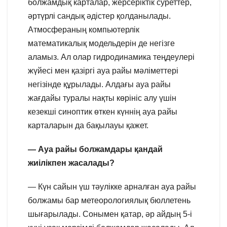
болжамдық карталар, жерсеріктік суреттер,
әртүрлі сандық әдістер қолданылады.
Атмосфераның компьютерлік
математикалық модельдерін де негізге
аламыз. Ал олар гидродинамика теңдеулері
жүйесі мен қазіргі ауа райы мәліметтері
негізінде құрылады. Алдағы ауа райы
жағдайы туралы нақты көрініс алу үшін
кезекші синоптик өткен күннің ауа райы
карталарын да бақылауы қажет.
— Ауа райы болжамдары қандай
жиілікпен жасалады?
— Күн сайын үш тәулікке арналған ауа райы
болжамы бар метеорологиялық бюллетень
шығарылады. Сонымен қатар, әр айдың 5-і