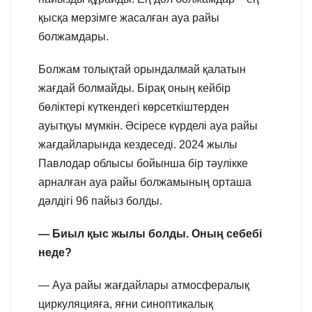
қысқа мерзімге жасалған ауа райы
болжамдары.
Болжам толықтай орындалмай қалатын
жағдай болмайды. Бірақ оның кейбір
бөліктері күткендегі көрсеткіштерден
ауытқуы мүмкін. Әсіресе күрделі ауа райы
жағдайларында кездеседі. 2024 жылы
Павлодар облысы бойынша бір тәулікке
арналған ауа райы болжамының орташа
дәлдігі 96 пайыз болды.
— Биыл қыс жылы болды. Оның себебі
неде?
— Ауа райы жағдайлары атмосфералық
циркуляцияға, яғни синоптикалық