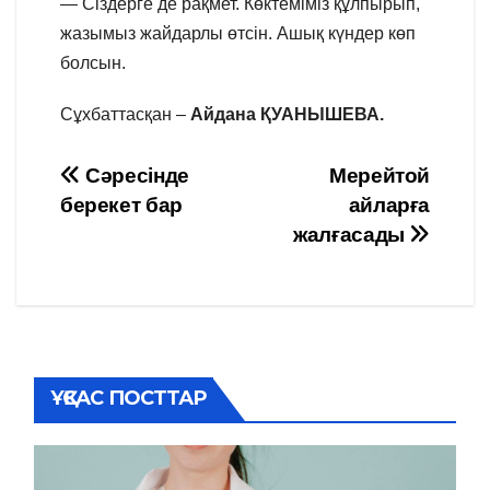
— Сіздерге де рақмет. Көктеміміз құлпырып,
жазымыз жайдарлы өтсін. Ашық күндер көп
болсын.
Сұхбаттасқан –
Айдана ҚУАНЫШЕВА.
Навигация
Сәресінде
Мерейтой
берекет бар
айларға
по
жалғасады
записям
ҰҚСАС ПОСТТАР