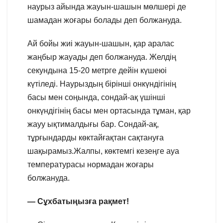
наурыз айында жауын-шашын мөлшері де
шамадан жоғары болады деп болжануда.
Ай бойы жиі жауын-шашын, қар аралас
жаңбыр жауады деп болжануда. Желдің
секундына 15-20 метрге дейін күшеюі
күтіледі. Наурыздың бірінші онкүндігінің
басы мен соңында, сондай-ақ үшінші
онкүндігінің басы мен ортасында тұман, қар
жауу ықтималдығы бар. Сондай-ақ,
тұрғындарды көктайғақтан сақтануға
шақырамыз.Жалпы, көктемгі кезеңге ауа
температурасы нормадан жоғары
болжануда.
— Сұхбатыңызға рақмет!