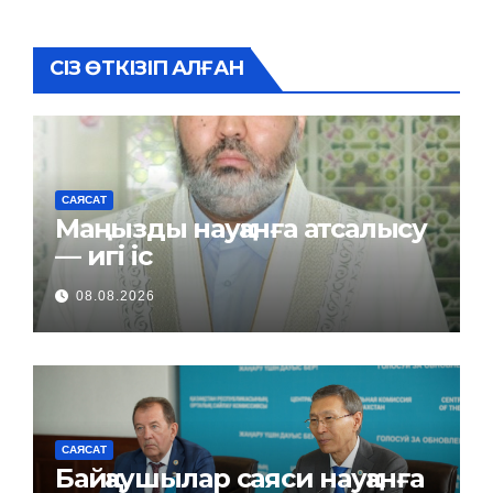
СІЗ ӨТКІЗІП АЛҒАН
САЯСАТ
Маңызды науқанға атсалысу
— игі іс
08.08.2026
САЯСАТ
Байқаушылар саяси науқанға