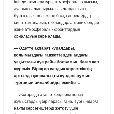
ішінде, температура, атмосфералық қысым,
ауаның салыстырмалы ылғалдылығы,
бұлттылық, жел және басқа деректердің
сипаттамаларын, циклондар, антициклондар
және атмосфералық фронттардың
орналасуын көре алады.
— Әдетте ақпарат құралдары,
қолымыздағы гаджеттерден алдағы
уақыттағы ауа райы болжамын бағамдап
жүреміз. Бірақ әр сандық көрсеткіштің
артында қаншалықты күрделі жұмыс
тұрғанын ойланбайды екенбіз…
— Жоғарыда атап өткендерім негізгі
жұмыстардың бір парасы ғана. Тұрғындарға
нақты көрсеткіштерді жеткізу үшін