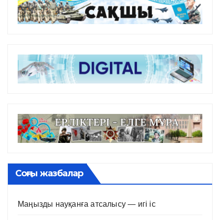
Соңғы жазбалар
Маңызды науқанға атсалысу — игі іс