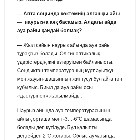
— Апта соңында көктемнің алғашқы айы
— наурызға аяқ басамыз. Алдағы айда
ауа райы қандай болмақ?
— Жыл сайын наурыз айында ауа райы
тұрақсыз болады. Ол синоптикалық
үдерістердің жиі өзгеруімен байланысты.
Сондықтан температураның күрт ауытқуы
мен жауын-шашынның жиі түсуі бұл айға тән
құбылыс. Биыл да ауа райы осы
«дәстүрінен» жаңылмайды.
Наурыз айында ауа температурасының
айлық орташа мәні -3…-6°С шамасында
болады деп күтілуде. Бұл қалыпты
деңгейден 2°С жоғары. Облыс аумағында