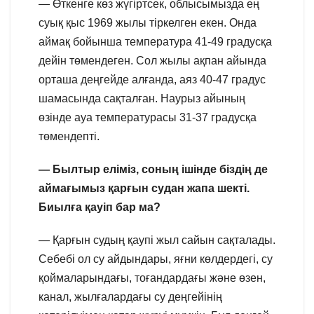
— Өткенге көз жүгіртсек, облысымызда ең
суық қыс 1969 жылы тіркелген екен. Онда
аймақ бойынша температура 41-49 градусқа
дейін төмендеген. Сол жылы ақпан айында
орташа деңгейде алғанда, аяз 40-47 градус
шамасында сақталған. Наурыз айының
өзінде ауа температурасы 31-37 градусқа
төмендепті.
— Былтыр еліміз, соның ішінде біздің де
аймағымыз қарғын судан жапа шекті.
Биылға қауіп бар ма?
— Қарғын судың қаупі жыл сайын сақталады.
Себебі ол су айдындары, яғни көлдердегі, су
қоймаларындағы, тоғандардағы және өзен,
канал, жылғалардағы су деңгейінің