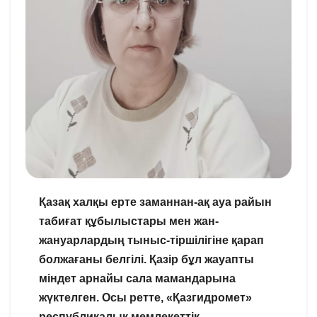
Қазақ халқы ерте заманнан-ақ ауа райын
табиғат құбылыстары мен жан-
жануарлардың тыныс-тіршілігіне қарап
болжағаны белгілі. Қазір бұл жауапты
міндет арнайы сала мамандарына
жүктелген. Осы ретте, «Қазгидромет»
республикалық мемлекеттік