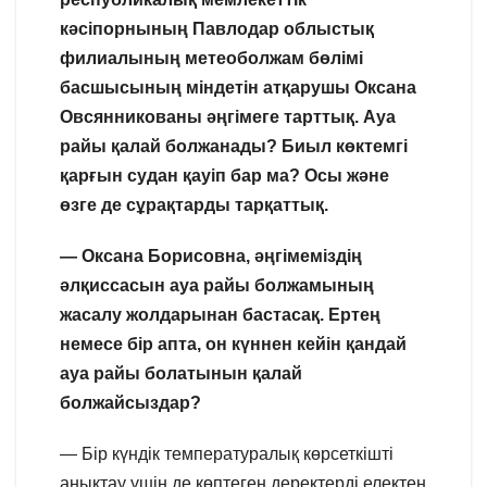
кәсіпорнының Павлодар облыстық
филиалының метеоболжам бөлімі
басшысының міндетін атқарушы Оксана
Овсянникованы әңгімеге тарттық. Ауа
райы қалай болжанады? Биыл көктемгі
қарғын судан қауіп бар ма? Осы және
өзге де сұрақтарды тарқаттық.
— Оксана Борисовна, әңгімеміздің
әлқиссасын ауа райы болжамының
жасалу жолдарынан бастасақ. Ертең
немесе бір апта, он күннен кейін қандай
ауа райы болатынын қалай
болжайсыздар?
— Бір күндік температуралық көрсеткішті
анықтау үшін де көптеген деректерді електен