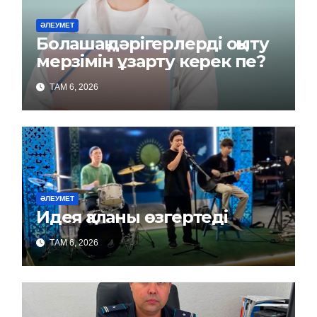
ӘЛЕУМЕТ
Болашақ дәрігерлерді оқыту
мерзімін ұзарту керек пе?
ТАМ 6, 2026
ӘЛЕУМЕТ
Идея қаланы өзгертеді
ТАМ 6, 2026