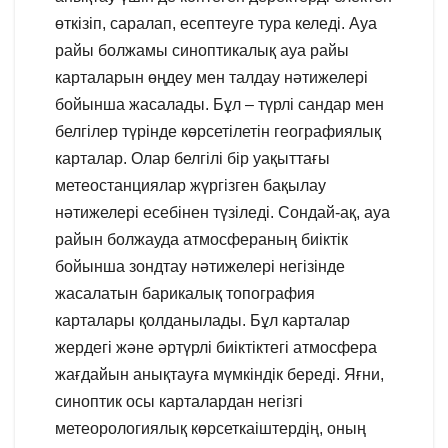
өткізіп, саралап, есептеуге тура келеді. Ауа
райы болжамы синоптикалық ауа райы
карталарын өңдеу мен талдау нәтижелері
бойынша жасалады. Бұл – түрлі сандар мен
белгілер түрінде көрсетілетін географиялық
карталар. Олар белгілі бір уақыттағы
метеостанциялар жүргізген бақылау
нәтижелері есебінен түзіледі. Сондай-ақ, ауа
райын болжауда атмосфераның биіктік
бойынша зондтау нәтижелері негізінде
жасалатын барикалық топография
карталары қолданылады. Бұл карталар
жердегі және әртүрлі биіктіктегі атмосфера
жағдайын анықтауға мүмкіндік береді. Яғни,
синоптик осы карталардан негізгі
метеорологиялық көрсеткаіштердің, оның