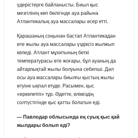
үдерістерге байланысты. Биыл қыс
мезгілінің көп бөлігінде ауа райына
Атлантикалық ауа массалары әсер етті.
Қарашаның соңынан бастап Атлантикадан
өте жылы ауа массалары үздіксіз жылжып
келеді. Атлант мұхитының беткі
температурасы өте жоғары, бұл ауаның да
айтарлықтай жылы болуына себепші. Дәл
осы ауа массалары биылғы қыстың жылы
өтуіне ықпал етуде. Расымен, қыс
«еркелетіп» тұр. Әдетте, еліміздің
солтүстігінде қыс қатты болатын еді.
— Павлодар облысында ең суық қыс қай
жылдары болып еді?