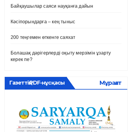
Байқаушылар саяси науқанға дайын
Кәсіпорындарға – кең тыныс
200 теңгемен өткенге саяхат
Болашақ дәрігерлерді оқыту мерзімін ұзарту
керек пе?
Мұрағат
Газеттің PDF-нұсқасы