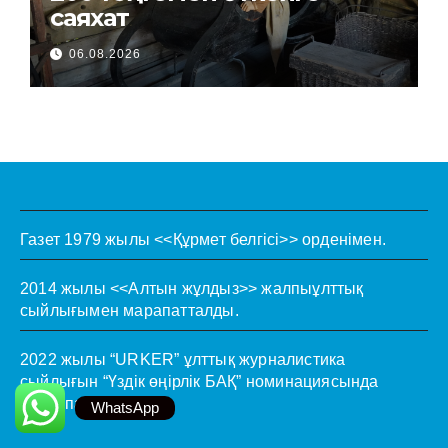
саяхат
06.08.2026
Газет 1979 жылы <<Құрмет белгісі>> орденімен.
2014 жылы <<Алтын жұлдыз>> жалпыұлттық
сыйлығымен марапатталды.
2022 жылы “URKER” ұлттық журналистика
сыйлығын “Үздік өңірлік БАҚ” номинациясында
жеңімпаз атанды.
WhatsApp