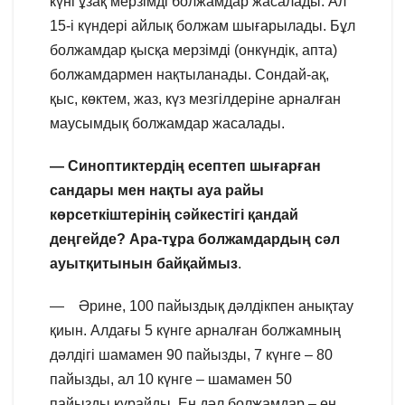
күні ұзақ мерзімді болжамдар жасалады. Ал
15-і күндері айлық болжам шығарылады. Бұл
болжамдар қысқа мерзімді (онкүндік, апта)
болжамдармен нақтыланады. Сондай-ақ,
қыс, көктем, жаз, күз мезгілдеріне арналған
маусымдық болжамдар жасалады.
— Синоптиктердің есептеп шығарған
сандары мен нақты ауа райы
көрсеткіштерінің сәйкестігі қандай
деңгейде? Ара-тұра болжамдардың сәл
ауытқитынын байқаймыз
.
— Әрине, 100 пайыздық дәлдікпен анықтау
қиын. Алдағы 5 күнге арналған болжамның
дәлдігі шамамен 90 пайызды, 7 күнге – 80
пайызды, ал 10 күнге – шамамен 50
пайызды құрайды. Ең дәл болжамдар – ең