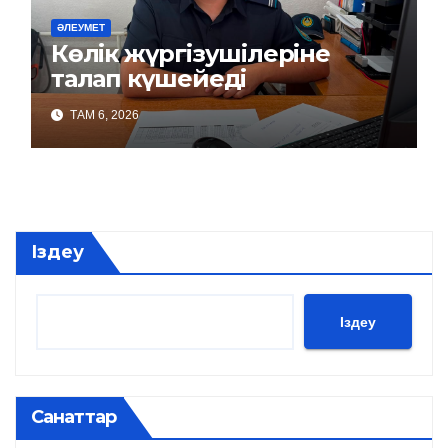
ӘЛЕУМЕТ
Көлік жүргізушілеріне
талап күшейеді
ТАМ 6, 2026
Іздеу
Іздеу
Санаттар