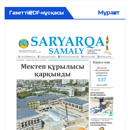
Мұрағат
Газеттің PDF-нұсқасы