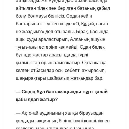
айтқызады. Ал мұндай дастархан басында
айтылған тілек пен берілген батаның қабыл
болу, болмауы белгісіз. Содан кейін
бастарына іс түскен кезде «О, Құдай, саған
не жаздым?» деп отырады. Бірақ, басында
ащы суды араластырып, Алланың ашуын
туғызғаны естеріне келмейді. Одан бөлек
бүгінде жастар арасында да түрлі
қылмыстар орын алып жатыр. Орта жасқа
келген отбасылар осы себепті ажырасып,
шаңырақтары шайқалып жатқандар бар.
— Сіздің бұл бастамаңызды жұрт қалай
қабылдап жатыр?
— Ақтоғай ауданының халқы бірауыздан
қолдады, акцияның бірінші күні көпшілікпен
кездесіп, мәнін түсіндірдік. Соңында