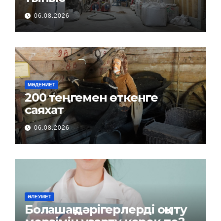
06.08.2026
МӘДЕНИЕТ
200 теңгемен өткенге
саяхат
06.08.2026
ӘЛЕУМЕТ
Болашақ дәрігерлерді оқыту