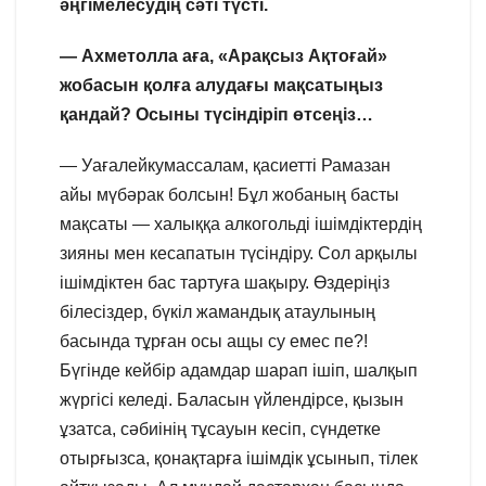
әңгімелесудің сәті түсті.
— Ахметолла аға, «Арақсыз Ақтоғай»
жобасын қолға алудағы мақсатыңыз
қандай? Осыны түсіндіріп өтсеңіз…
— Уағалейкумассалам, қасиетті Рамазан
айы мүбәрак болсын! Бұл жобаның басты
мақсаты — халыққа алкогольді ішімдіктердің
зияны мен кесапатын түсіндіру. Сол арқылы
ішімдіктен бас тартуға шақыру. Өздеріңіз
білесіздер, бүкіл жамандық атаулының
басында тұрған осы ащы су емес пе?!
Бүгінде кейбір адамдар шарап ішіп, шалқып
жүргісі келеді. Баласын үйлендірсе, қызын
ұзатса, сәбиінің тұсауын кесіп, сүндетке
отырғызса, қонақтарға ішімдік ұсынып, тілек