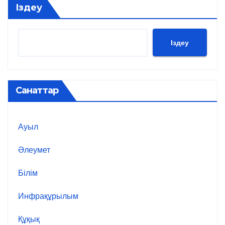
Іздеу
Іздеу
Санаттар
Ауыл
Әлеумет
Білім
Инфрақұрылым
Құқық