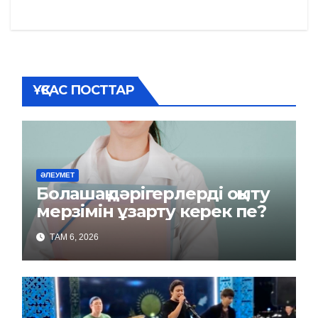
ҰҚСАС ПОСТТАР
ӘЛЕУМЕТ
Болашақ дәрігерлерді оқыту
мерзімін ұзарту керек пе?
ТАМ 6, 2026