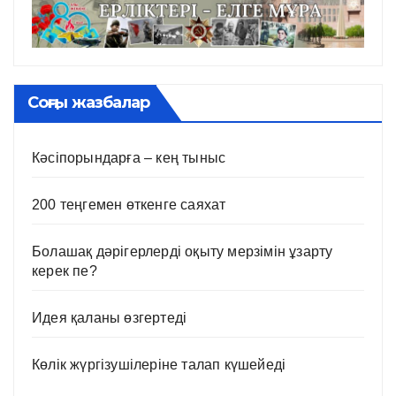
Соңғы жазбалар
Кәсіпорындарға – кең тыныс
200 теңгемен өткенге саяхат
Болашақ дәрігерлерді оқыту мерзімін ұзарту
керек пе?
Идея қаланы өзгертеді
Көлік жүргізушілеріне талап күшейеді