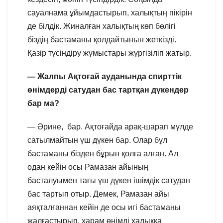
сауалнама ұйымдастырып, халықтың пікірін
де білдік. Жиналған халықтың көп бөлігі
біздің бастаманы қолдайтынын жеткізді.
Қазір түсіндіру жұмыстары жүргізіліп жатыр.
— Жалпы Ақтоғай ауданында спирттік
өнімдерді сатудан бас тартқан дүкендер
бар ма?
— Әрине, бар. Ақтоғайда арақ-шарап мүлде
сатылмайтын үш дүкен бар. Олар бұл
бастаманы бізден бұрын қолға алған. Ал
одан кейін осы Рамазан айының
басталуымен тағы үш дүкен ішімдік сатудан
бас тартып отыр. Демек, Рамазан айы
аяқталғаннан кейін де осы игі бастаманы
жалғастырып, харам өнімді халыққа