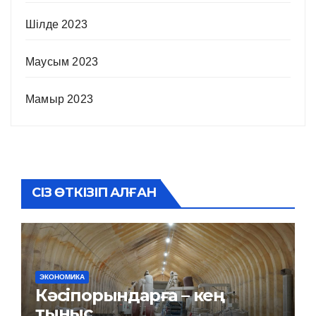
Шілде 2023
Маусым 2023
Мамыр 2023
СІЗ ӨТКІЗІП АЛҒАН
ЭКОНОМИКА
Кәсіпорындарға – кең
тыныс