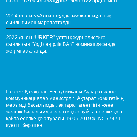
Газет 1979 жылы <<Құрмет белгісі>> орденімен.
2014 жылы <<Алтын жұлдыз>> жалпыұлттық
сыйлығымен марапатталды.
2022 жылы “URKER” ұлттық журналистика
сыйлығын “Үздік өңірлік БАҚ” номинациясында
жеңімпаз атанды.
Газетке Қазақстан Республикасы Ақпарат және
коммуникациялар министрлігі Ақпарат комитетінің
мерзімді басылымды, ақпарат агенттігін және
желілік басылымды есепке қою, қайта есепке қою,
қайта есепке қою туралы 19.06.2019 ж. №17747-Г
куәлігі берілген.