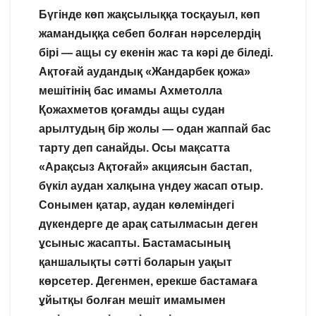
Бүгінде көп жақсылыққа тосқауыл, көп
жамандыққа себеп болған нәрселердің
бірі — ащы су екенін жас та кәрі де біледі.
Ақтоғай аудандық «Жандарбек қожа»
мешітінің бас имамы Ахметолла
Қожахметов қоғамды ащы судан
арылтудың бір жолы — одан жаппай бас
тарту деп санайды. Осы мақсатта
«Арақсыз Ақтоғай» акциясын бастап,
бүкіл аудан халқына үндеу жасап отыр.
Сонымен қатар, аудан көлеміндегі
дүкендерге де арақ сатылмасын деген
ұсыныс жасапты. Бастамасының
қаншалықты сәтті боларын уақыт
көрсетер. Дегенмен, ерекше бастамаға
ұйытқы болған мешіт имамымен