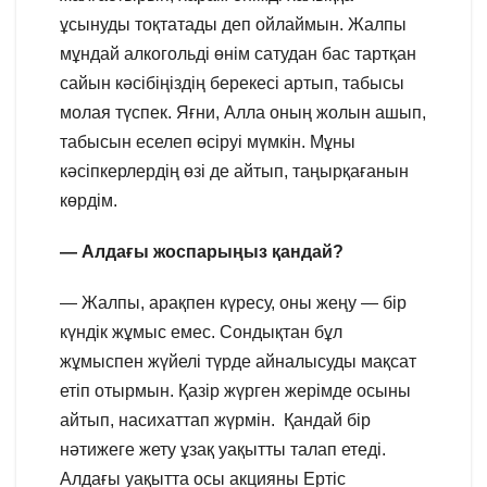
ұсынуды тоқтатады деп ойлаймын. Жалпы
мұндай алкогольді өнім сатудан бас тартқан
сайын кәсібіңіздің берекесі артып, табысы
молая түспек. Яғни, Алла оның жолын ашып,
табысын еселеп өсіруі мүмкін. Мұны
кәсіпкерлердің өзі де айтып, таңырқағанын
көрдім.
— Алдағы жоспарыңыз қандай?
— Жалпы, арақпен күресу, оны жеңу — бір
күндік жұмыс емес. Сондықтан бұл
жұмыспен жүйелі түрде айналысуды мақсат
етіп отырмын. Қазір жүрген жерімде осыны
айтып, насихаттап жүрмін. Қандай бір
нәтижеге жету ұзақ уақытты талап етеді.
Алдағы уақытта осы акцияны Ертіс