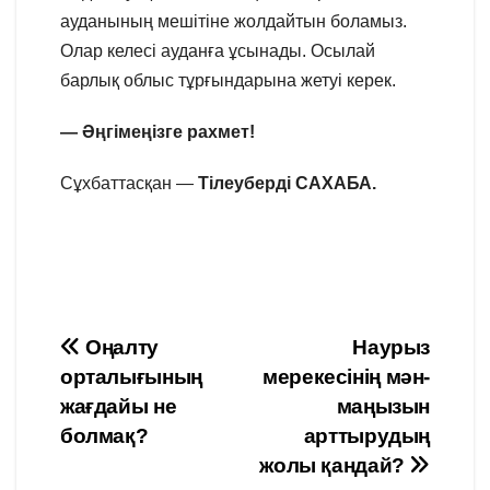
ауданының мешітіне жолдайтын боламыз.
Олар келесі ауданға ұсынады. Осылай
барлық облыс тұрғындарына жетуі керек.
— Әңгімеңізге рахмет!
Сұхбаттасқан —
Тілеуберді САХАБА.
Навигация
Оңалту
Наурыз
орталығының
мерекесінің мән-
по
жағдайы не
маңызын
записям
болмақ?
арттырудың
жолы қандай?