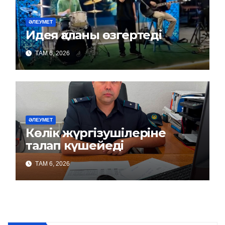
ӘЛЕУМЕТ
Идея қаланы өзгертеді
ТАМ 6, 2026
ӘЛЕУМЕТ
Көлік жүргізушілеріне
талап күшейеді
ТАМ 6, 2026