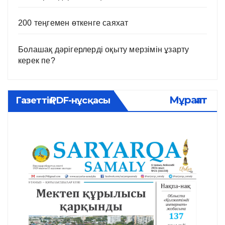
200 теңгемен өткенге саяхат
Болашақ дәрігерлерді оқыту мерзімін ұзарту
керек пе?
Мұрағат
Газеттің PDF-нұсқасы