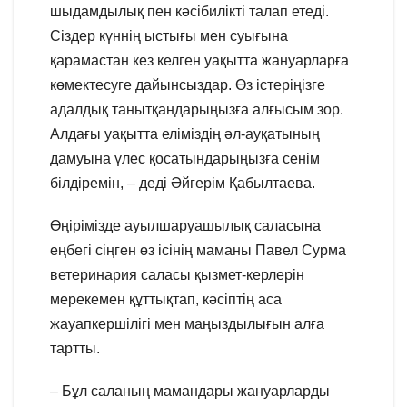
шыдамдылық пен кәсібилікті талап етеді.
Сіздер күннің ыстығы мен суығына
қарамастан кез келген уақытта жануарларға
көмектесуге дайынсыздар. Өз істеріңізге
адалдық танытқандарыңызға алғысым зор.
Алдағы уақытта еліміздің әл-ауқатының
дамуына үлес қосатындарыңызға сенім
білдіремін, – деді Әйгерім Қабылтаева.
Өңірімізде ауылшаруашылық саласына
еңбегі сіңген өз ісінің маманы Павел Сурма
ветеринария саласы қызмет-керлерін
мерекемен құттықтап, кәсіптің аса
жауапкершілігі мен маңыздылығын алға
тартты.
– Бұл саланың мамандары жануарларды