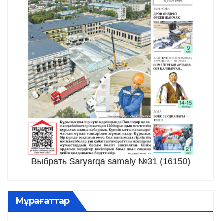
Выбрать Saryarqa samaly №31 (16150)
Мұрағаттар