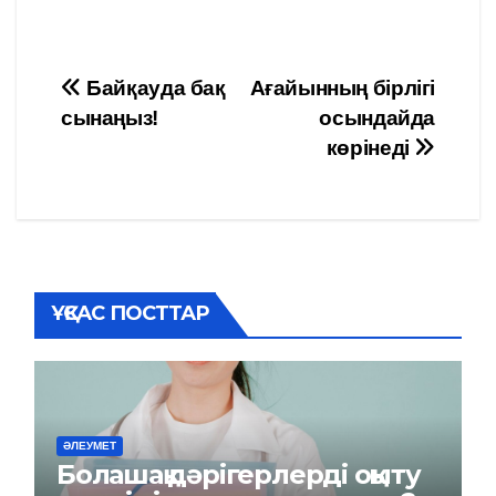
Навигация
Байқауда бақ
Ағайынның бірлігі
сынаңыз!
осындайда
по
көрінеді
записям
ҰҚСАС ПОСТТАР
ӘЛЕУМЕТ
Болашақ дәрігерлерді оқыту