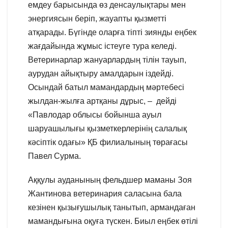
емдеу барысында өз денсаулықтары мен
энергиясын беріп, жауапты қызметті
атқарады. Бүгінде оларға тіпті зиянды еңбек
жағдайында жұмыс істеуге тура келеді.
Ветеринарлар жануарлардың тілін тауып,
аурудан айықтыру амалдарын іздейді.
Осындай батыл мамандардың мәртебесі
жылдан-жылға артқаны дұрыс, – дейді
«Павлодар облысы бойынша ауыл
шаруашылығы қызметкерлерінің салалық
кәсіптік одағы» ҚБ филиалының төрағасы
Павел Сурма.
Аққулы ауданының фельдшер маманы Зоя
Жантинова ветеринария саласына бала
кезінен қызығушылық танытып, армандаған
мамандығына оқуға түскен. Биыл еңбек өтілі