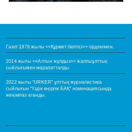
Газет 1979 жылы <<Құрмет белгісі>> орденімен.
2014 жылы <<Алтын жұлдыз>> жалпыұлттық
сыйлығымен марапатталды.
2022 жылы “URKER” ұлттық журналистика
сыйлығын “Үздік өңірлік БАҚ” номинациясында
жеңімпаз атанды.