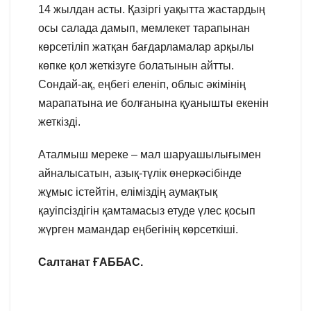
14 жылдан асты. Қазіргі уақытта жастардың
осы салада дамып, мемлекет тарапынан
көрсетіліп жатқан бағдарламалар арқылы
көпке қол жеткізуге болатынын айтты.
Сондай-ақ, еңбегі еленіп, облыс әкімінің
марапатына ие болғанына қуанышты екенін
жеткізді.
Аталмыш мереке – мал шаруашылығымен
айналысатын, азық-түлік өнеркәсібінде
жұмыс істейтін, еліміздің аумақтық
қауіпсіздігін қамтамасыз етуде үлес қосып
жүрген мамандар еңбегінің көрсеткіші.
Салтанат ҒАББАС.