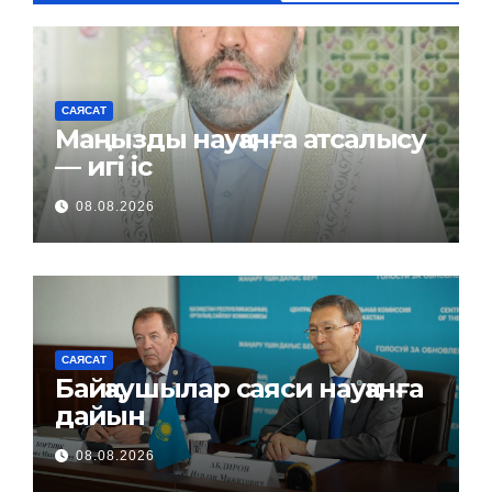
САЯСАТ
Маңызды науқанға атсалысу
— игі іс
08.08.2026
САЯСАТ
Байқаушылар саяси науқанға
дайын
08.08.2026