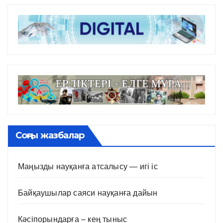
Соңғы жазбалар
Маңызды науқанға атсалысу — игі іс
Байқаушылар саяси науқанға дайын
Кәсіпорындарға – кең тыныс