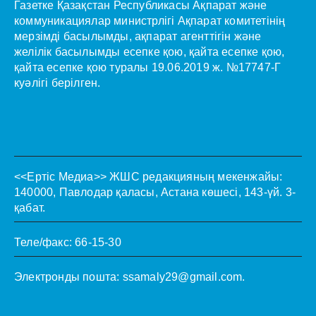
Газетке Қазақстан Республикасы Ақпарат және
коммуникациялар министрлігі Ақпарат комитетінің
мерзімді басылымды, ақпарат агенттігін және
желілік басылымды есепке қою, қайта есепке қою,
қайта есепке қою туралы 19.06.2019 ж. №17747-Г
куәлігі берілген.
<<Ертіс Медиа>>
ЖШС редакцияның мекенжайы:
140000, Павлодар қаласы, Астана көшесі, 143-үй. 3-
қабат.
Теле/факс: 66-15-30
Электронды пошта:
ssamaly29@gmail.com
.