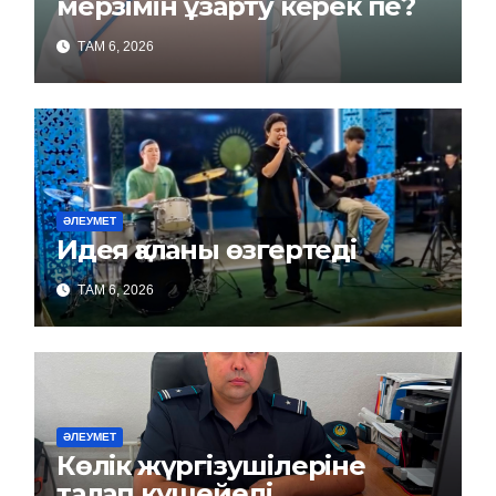
мерзімін ұзарту керек пе?
ТАМ 6, 2026
ӘЛЕУМЕТ
Идея қаланы өзгертеді
ТАМ 6, 2026
ӘЛЕУМЕТ
Көлік жүргізушілеріне
талап күшейеді