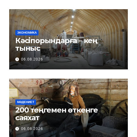
ЭКОНОМИКА
Кәсіпорындарға – кең
тыныс
06.08.2026
МӘДЕНИЕТ
200 теңгемен өткенге
саяхат
06.08.2026