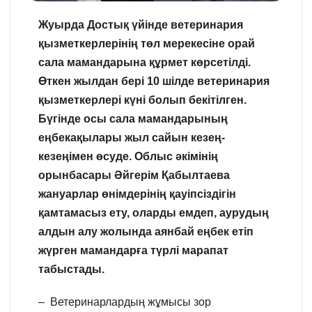
Жуырда Достық үйінде ветеринария
қызметкерлерінің төл мерекесіне орай
сала мамандарына құрмет көрсетілді.
Өткен жылдан бері 10 шілде ветеринария
қызметкерлері күні болып бекітілген.
Бүгінде осы сала мамандарының
еңбекақылары жыл сайын кезең-
кезеңімен өсуде. Облыс әкімінің
орынбасары Әйгерім Қабылтаева
жануарлар өнімдерінің қауіпсіздігін
қамтамасыз ету, оларды емдеп, аурудың
алдын алу жолында аянбай еңбек етіп
жүрген мамандарға түрлі марапат
табыстады.
– Ветеринарлардың жұмысы зор