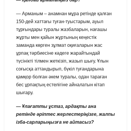
— Арманым – анамнан мұра ретінде қалған
150-дей хаттағы туған-туыстарым, ауыл
тұрғындары туралы жазбаларын, нағашы
жұрты мен қайын жұртының кеңестік
заманда көрген зұлмат оқиғаларын жас
ұрпақ тәрбиесіне кәдеге жарайтындай
түсінікті тілмен жеткізіп, жазып шығу. Ұлын
соғысқа аттандырып, бүкіл туғандарына
қамқор болған әкем туралы, одан тараған
бес ұрпақтың естелігіне айналатын кітап
шығару.
— Ұлағатты ұстаз, ардақты ана
ретінде әріптес жерлестеріңізге, жалпы
ізба-сарларыңызға не айтасыз?