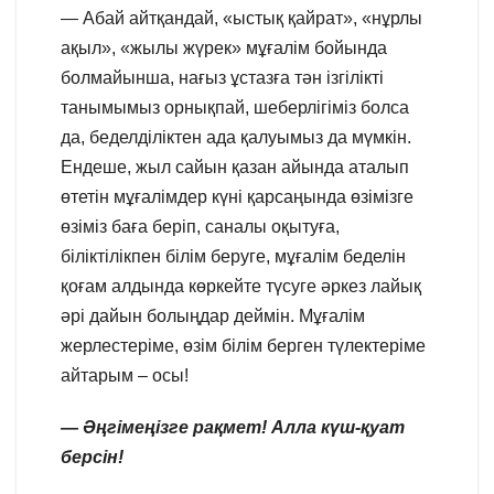
— Абай айтқандай, «ыстық қайрат», «нұрлы
ақыл», «жылы жүрек» мұғалім бойында
болмайынша, нағыз ұстазға тән ізгілікті
танымымыз орнықпай, шеберлігіміз болса
да, беделділіктен ада қалуымыз да мүмкін.
Ендеше, жыл сайын қазан айында аталып
өтетін мұғалімдер күні қарсаңында өзімізге
өзіміз баға беріп, саналы оқытуға,
біліктілікпен білім беруге, мұғалім беделін
қоғам алдында көркейте түсуге әркез лайық
әрі дайын болыңдар деймін. Мұғалім
жерлестеріме, өзім білім берген түлектеріме
айтарым – осы!
— Әңгімеңізге рақмет! Алла күш-қуат
берсін!