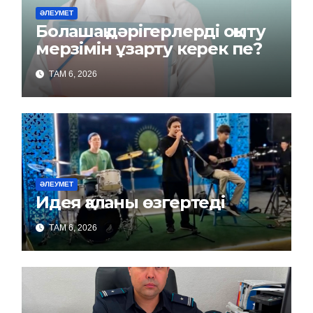
ӘЛЕУМЕТ
Болашақ дәрігерлерді оқыту
мерзімін ұзарту керек пе?
ТАМ 6, 2026
ӘЛЕУМЕТ
Идея қаланы өзгертеді
ТАМ 6, 2026