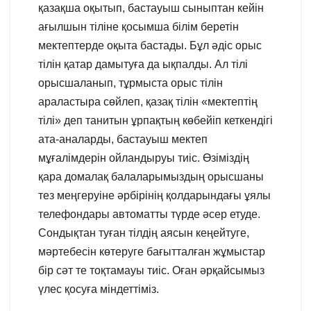
қазақша оқытып, бастауыш сыныптан кейін
ағылшын тіліне қосымша білім беретін
мектептерде оқыта бастады. Бұл әдіс орыс
тілін қатар дамытуға да ықпалды. Ал тілі
орысшаланып, тұрмыста орыс тілін
араластыра сөйлеп, қазақ тілін «мектептің
тілі» деп танитын ұрпақтың көбейіп кеткендігі
ата-аналарды, бастауыш мектеп
мұғалімдерін ойландыруы тиіс. Өзіміздің
қара домалақ балаларымыздың орысшаны
тез меңгеруіне әрбірінің қолдарындағы ұялы
телефондары автоматты түрде әсер етуде.
Сондықтан туған тілдің аясын кеңейтуге,
мәртебесін көтеруге бағытталған жұмыстар
бір сәт те тоқтамауы тиіс. Оған әрқайсымыз
үлес қосуға міндеттіміз.