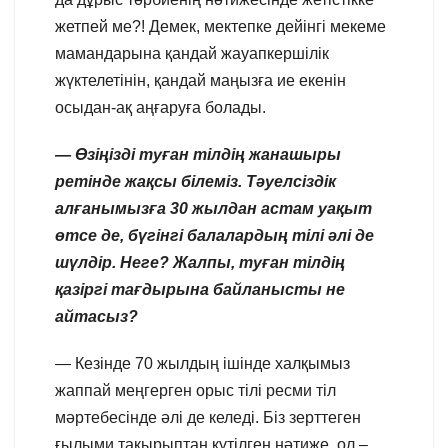
жетпей ме?! Демек, мектепке дейінгі мекеме
мамандарына қандай жауапкершілік
жүктелетінін, қандай маңызға ие екенін
осыдан-ақ аңғаруға болады.
— Өзіңізді туған тілдің жанашыры
ретінде жақсы білеміз. Тәуелсіздік
алғанымызға 30 жылдан астам уақыт
өтсе де, бүгінгі балалардың тілі әлі де
шүлдір. Неге? Жалпы, туған
тілдің
қазіргі тағдырына байланысты не
айтасыз?
— Кезінде 70 жылдың ішінде халқымыз
жаппай меңгерген орыс тілі ресми тіл
мәртебесінде әлі де келеді. Біз зерттеген
ғылыми тақырыптан күтілген нәтиже, ол –