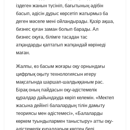
іздеген жанын түсініп, бағытының әдібін
басып, әдісін дұрыс көрсетіп жатырмыз ба
деген мәселе мені ойландырады. Қазір ақша,
бизнес қуған заман болып барады. Ал
бизнес оқуға, білімге тасадан тас
атқандарды қаптатып жатқандай көрінеді
маған.
Жалпы, өз басым жоғары оқу орнындағы
цифрлық оқыту технологиясын игеру
мақсатында шаршап-шалдыққаным рас.
Бірақ оның пайдасын оқу-әдістемелік
құралдар дайындауда көріп келемін. «Мектеп
жасына дейінгі балалардың тілін дамыту
теориясы мен әдістемесі», «Балаларды
көркем туындылармен таныстыру» атты оқу-
әдістемелік құралдарым көптен бері