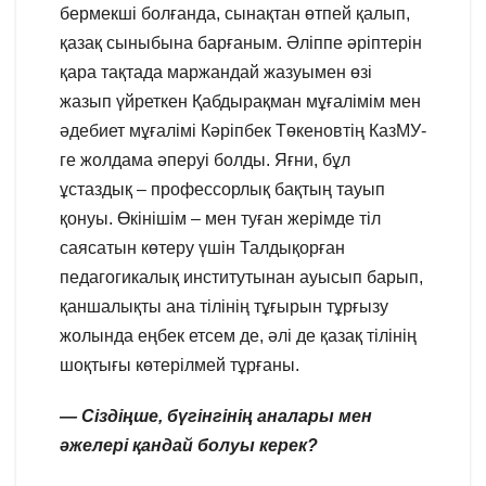
бермекші болғанда, сынақтан өтпей қалып,
қазақ сыныбына барғаным. Әліппе әріптерін
қара тақтада маржандай жазуымен өзі
жазып үйреткен Қабдырақман мұғалімім мен
әдебиет мұғалімі Кәріпбек Төкеновтің КазМУ-
ге жолдама әперуі болды. Яғни, бұл
ұстаздық – профессорлық бақтың тауып
қонуы. Өкінішім – мен туған жерімде тіл
саясатын көтеру үшін Талдықорған
педагогикалық институтынан ауысып барып,
қаншалықты ана тілінің тұғырын тұрғызу
жолында еңбек етсем де, әлі де қазақ тілінің
шоқтығы көтерілмей тұрғаны.
— Сіздіңше, бүгінгінің аналары мен
әжелері қандай болуы керек?