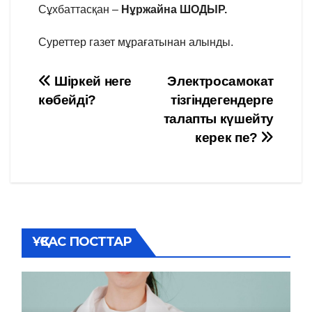
Сұхбаттасқан –
Нұржайна ШОДЫР.
Суреттер газет мұрағатынан алынды.
Навигация
Шіркей неге
Электросамокат
көбейді?
тізгіндегендерге
по
талапты күшейту
записям
керек пе?
ҰҚСАС ПОСТТАР