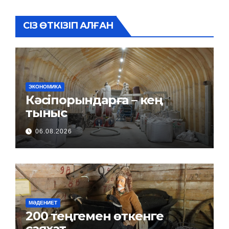
СІЗ ӨТКІЗІП АЛҒАН
ЭКОНОМИКА
Кәсіпорындарға – кең
тыныс
06.08.2026
МӘДЕНИЕТ
200 теңгемен өткенге
саяхат