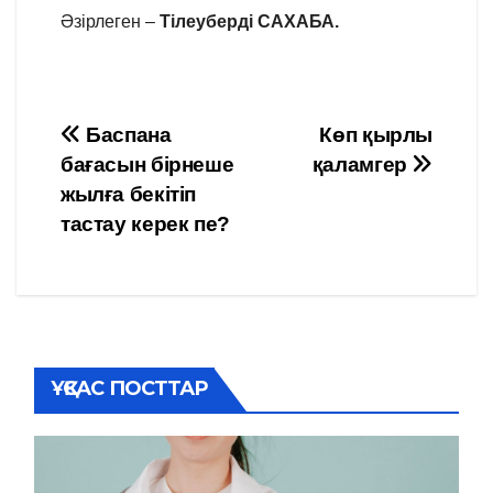
Әзірлеген –
Тілеуберді САХАБА.
Навигация
Баспана
Көп қырлы
бағасын бірнеше
қаламгер
по
жылға бекітіп
записям
тастау керек пе?
ҰҚСАС ПОСТТАР