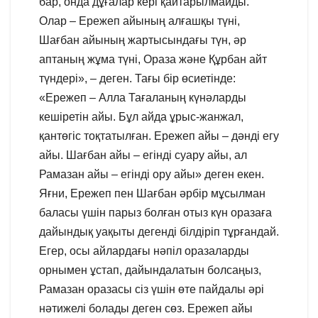
бар, онда дұғалар кері қайтарылмайды.
Олар – Ережеп айының алғашқы түні,
Шағбан айының жартысындағы түн, әр
аптаның жұма түні, Ораза және Құрбан айт
түндері», – деген. Тағы бір өсиетінде:
«Ережеп – Алла Тағаланың күнәларды
кешіретін айы. Бұл айда ұрыс-жанжал,
қантөгіс тоқтатылған. Ережеп айы – дәнді егу
айы. Шағбан айы – егінді суару айы, ал
Рамазан айы – егінді ору айы» деген екен.
Яғни, Ережеп пен Шағбан әрбір мұсылман
баласы үшін парыз болған отыз күн оразаға
дайындық уақыты дегенді білдіріп тұрғандай.
Егер, осы айлардағы нәпіл оразаларды
орнымен ұстап, дайындалатын болсаңыз,
Рамазан оразасы сіз үшін өте пайдалы әрі
нәтижелі болады деген сөз. Ережеп айы