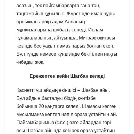
асатын, тек пайғамбарларға ғана тән,
таңғажайып құбылыс. Жүрегінде иман нұры
орныққан әрбір адам Алланың
мұғжизаларына шүбәсіз сенеді. Ислам
ғұламаларының айтуынша, Миғраж оқиғасы
кезінде бес уақыт намаз парыз болған екен.
Бұл түнде немесе күндізінде бекітілген нақты
ғибадат жоқ.
Ережептен кейін Шағбан келеді
Қасиетті үш айдың екіншісі – Шағбан айы.
Бұл айдың басталуы біздің күнтізбе
бойынша 20 қаңтарға келеді. Шамасы келген
мұсылманға көптеп нәпіл ораза ұстайтын ай.
Пайғамбарымыз (с.ғ.с.) өзге айлардан гөрі
осы Шағбан айында көбірек ораза ұстайтын