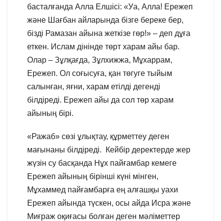
басталғанда Алла Елшісі: «Уа, Алла! Ережеп
және Шағбан айларында бізге береке бер,
бізді Рамазан айына жеткізе гөр!» – деп дұға
еткен. Ислам дінінде төрт харам айы бар.
Олар – Зұлқағда, Зұлхижжа, Мұхаррам,
Ережеп. Ол соғысуға, қан төгуге тыйым
салынған, яғни, харам етілді дегенді
білдіреді. Ережеп айы да сол төр харам
айының бірі.
«Ражаб» сөзі ұлықтау, құрметтеу деген
мағынаны білдіреді. Кейбір деректерде жер
жүзін су басқанда Нұх пайғамбар кемеге
Ережеп айының бірінші күні мінген,
Мұхаммед пайғамбарға ең алғашқы уахи
Ережеп айында түскен, осы айда Исра және
Миғраж оқиғасы болған деген мәліметтер