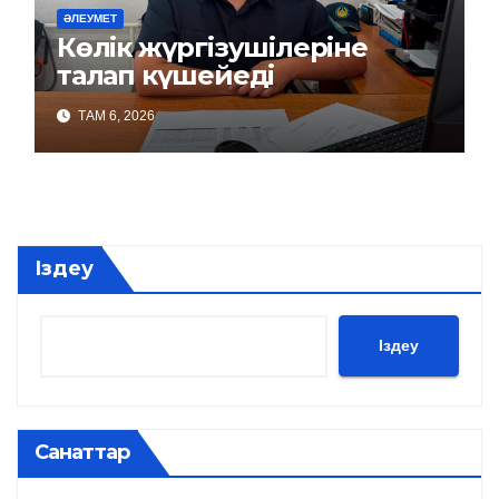
ӘЛЕУМЕТ
Көлік жүргізушілеріне
талап күшейеді
ТАМ 6, 2026
Іздеу
Іздеу
Санаттар