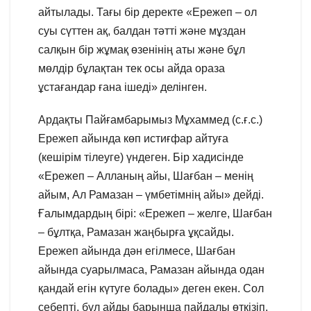
айтылады. Тағы бір деректе «Ережеп – ол
суы сүттен ақ, балдан тәтті және мұздан
салқын бір жұмақ өзенінің аты және бұл
мөлдір бұлақтан тек осы айда ораза
ұстағандар ғана ішеді» делінген.
Ардақты Пайғамбарымыз Мұхаммед (с.ғ.с.)
Ережеп айында көп истиғфар айтуға
(кешірім тілеуге) үндеген. Бір хадисінде
«Ережеп – Алланың айы, Шағбан – менің
айым, Ал Рамазан – үмбетімнің айы» дейді.
Ғалымдардың бірі: «Ережеп – желге, Шағбан
– бұлтқа, Рамазан жаңбырға ұқсайды.
Ережеп айында дән егілмесе, Шағбан
айында суарылмаса, Рамазан айында одан
қандай егін күтуге болады» деген екен. Сол
себепті, бұл айды барынша пайдалы өткізіп,