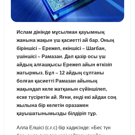
Ислам дінінде мұсылман қауымның
жанына жақын үш қасиетті ай бар. Оның
біріншісі – Ережеп, екіншісі – Шағбан,
үшіншісі – Рамазан. Дәл қазір осы үш
айдың алғашқысы Ережеп айын өткізіп
жатырмыз. Бұл – 12 айдың сұлтаны
болған қасиетті Рамазан айының
жақындап келе жатқанын сүйіншілеп,
еске түсіретін ай. Яғни, енді екі айдан соң
жылына бір келетін оразамен
қауышатынымызды білдіріп тұр.
Алла Елшісі (с.ғ.с) бір хадисінде: «Бес түн