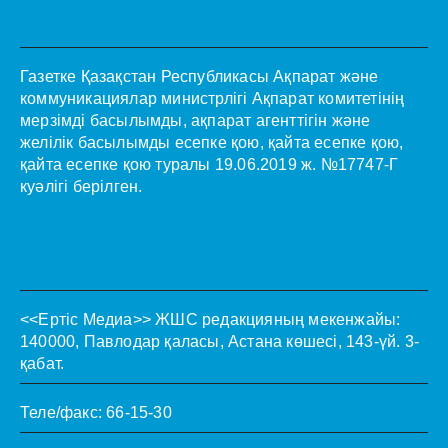
Газетке Қазақстан Республикасы Ақпарат және
коммуникациялар министрлігі Ақпарат комитетінің
мерзімді басылымды, ақпарат агенттігін және
желілік басылымды есепке қою, қайта есепке қою,
қайта есепке қою туралы 19.06.2019 ж. №17747-Г
куәлігі берілген.
<<Ертіс Медиа>>
ЖШС редакцияның мекенжайы:
140000, Павлодар қаласы, Астана көшесі, 143-үй. 3-
қабат.
Теле/факс: 66-15-30