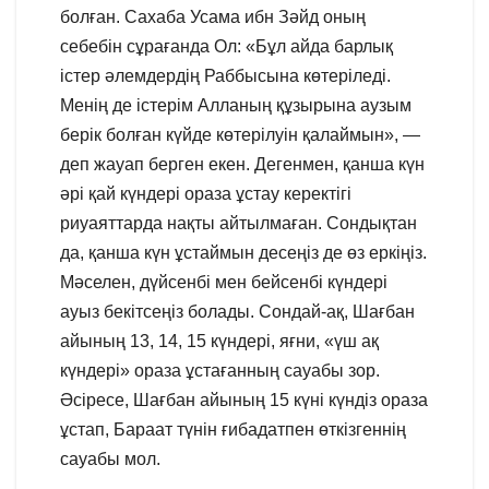
болған. Сахаба Усама ибн Зәйд оның
себебін сұрағанда Ол: «Бұл айда барлық
істер әлемдердің Раббысына көтеріледі.
Менің де істерім Алланың құзырына аузым
берік болған күйде көтерілуін қалаймын», —
деп жауап берген екен. Дегенмен, қанша күн
әрі қай күндері ораза ұстау керектігі
риуаяттарда нақты айтылмаған. Сондықтан
да, қанша күн ұстаймын десеңіз де өз еркіңіз.
Мәселен, дүйсенбі мен бейсенбі күндері
ауыз бекітсеңіз болады. Сондай-ақ, Шағбан
айының 13, 14, 15 күндері, яғни, «үш ақ
күндері» ораза ұстағанның сауабы зор.
Әсіресе, Шағбан айының 15 күні күндіз ораза
ұстап, Бараат түнін ғибадатпен өткізгеннің
сауабы мол.