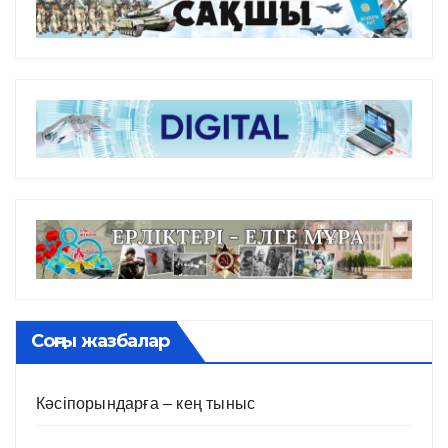
Соңғы жазбалар
Кәсіпорындарға – кең тыныс