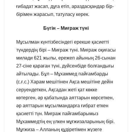
ғибадат жасап, дұға етіп, араздасқандар бір-
бірімен жарасып, татуласу керек.
Бүгін – Миғраж түні
Мұсылман күнтізбесіндегі ерекше қасиетті
түндердің бірі – Миғраж түні. Миғраж оқиғасы
миләди 621 жылы, ережеп айының 26-сынан
27-сіне қараған түні, дүйсенбіде болғандығы
айтылады. Бұл – Мұхаммед пайғамбарды
(с.ғ.с.) Харам мешітінен Ақса мешітіне дейін
серуендеткен, Ақсадан жеті қат көкке
көтерген, әр қабатында аяттарын көрсеткен,
әр аяттарын мұсылмандарға ғибрат еткен
қасиетті түн. Миғраж пайғамбарымыз
Мұхаммедтің ең үлкен мұғжизаларының бірі.
Мұғжиза – Алланың құдіретімен жүзеге