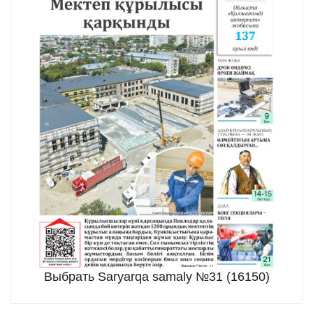
Выбрать Saryarqa samaly №31 (16150)