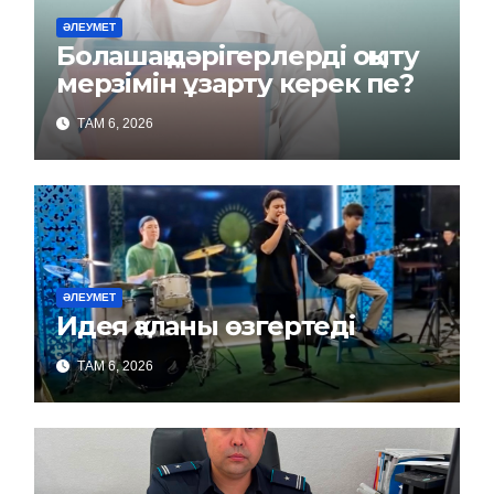
ӘЛЕУМЕТ
Болашақ дәрігерлерді оқыту
мерзімін ұзарту керек пе?
ТАМ 6, 2026
ӘЛЕУМЕТ
Идея қаланы өзгертеді
ТАМ 6, 2026