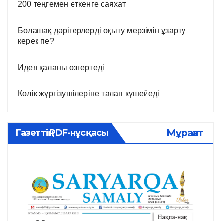
200 теңгемен өткенге саяхат
Болашақ дәрігерлерді оқыту мерзімін ұзарту
керек пе?
Идея қаланы өзгертеді
Көлік жүргізушілеріне талап күшейеді
Мұрағат
Газеттің PDF-нұсқасы