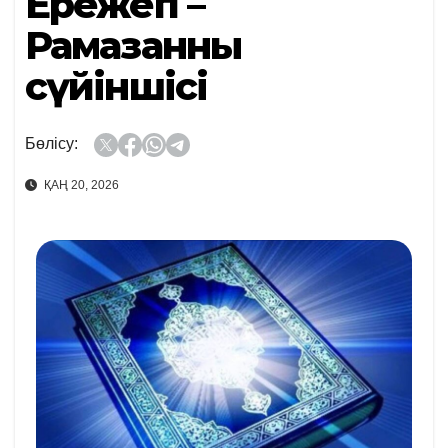
Ережеп –
Рамазанның
сүйіншісі
Бөлісу:
ҚАҢ 20, 2026