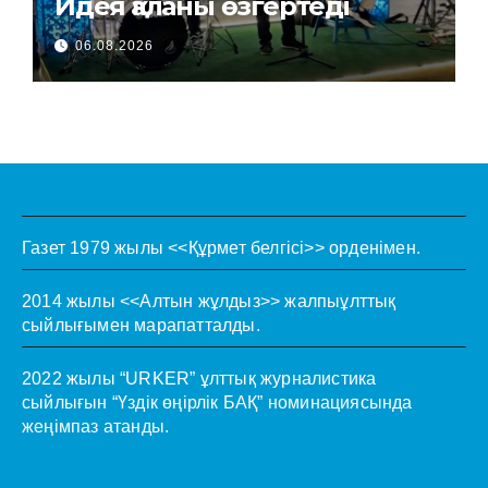
Идея қаланы өзгертеді
06.08.2026
Газет 1979 жылы <<Құрмет белгісі>> орденімен.
2014 жылы <<Алтын жұлдыз>> жалпыұлттық
сыйлығымен марапатталды.
2022 жылы “URKER” ұлттық журналистика
сыйлығын “Үздік өңірлік БАҚ” номинациясында
жеңімпаз атанды.