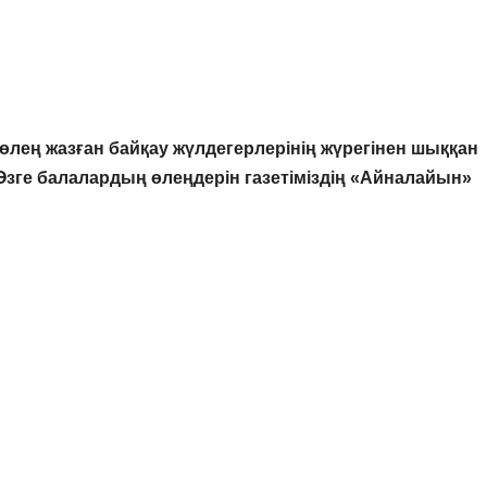
ең жазған байқау жүлдегерлерінің жүрегінен шыққан
зге балалардың өлеңдерін газетіміздің «Айналайын»