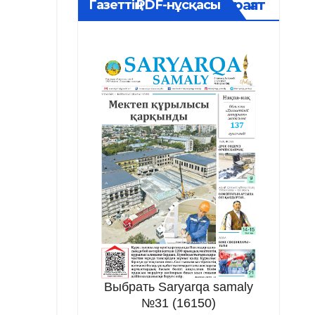
Мұрағат
Газеттің PDF-нұсқасы
Выбрать Saryarqa samaly
№31 (16150)