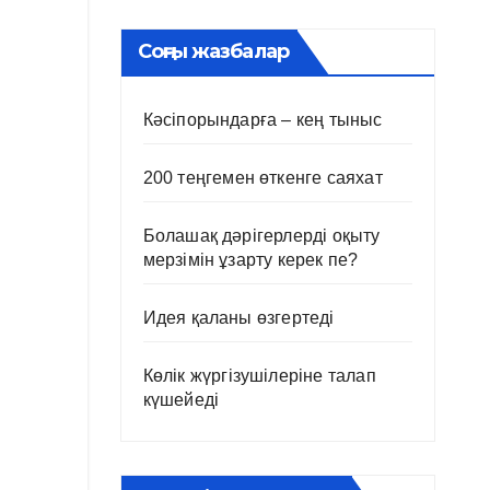
Соңғы жазбалар
Кәсіпорындарға – кең тыныс
200 теңгемен өткенге саяхат
Болашақ дәрігерлерді оқыту
мерзімін ұзарту керек пе?
Идея қаланы өзгертеді
Көлік жүргізушілеріне талап
күшейеді