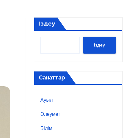
Іздеу
Іздеу
Санаттар
Ауыл
Әлеумет
Білім