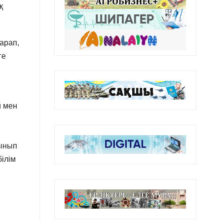
қ
арап,
ге
й мен
сынып
ілім