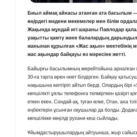
Биыл аймақ айнасы атанған ата басылым — 
өңірдегі мәдени мекемелер мен білім орда
Жақында мұндай игі шараны Павлодар қала
уақытты қамту және балалардың дарындыл
жанынан құрылған «Жас ақын» мектебінің 
жас ақындар байқауы өз мәресіне жетті.
Байырғы басылымның мерейтойына арналған ж
30-ға тарта өрен ниет білдірген. Байқау қатыс
нақышына келтіріп айтып берді. Олардың бірі «S
көпшілікті ұялы телефонға телмірткен қазіргі қ
еткен екен. Сондай-ақ, туған өлке, Отан, ана
еңбектерін ұсынған оқушылар да болды. Додағ
көпшілікке көңілді рухани кеш сыйлады.
Ұйымдастырушылардың айтуынша, жыр сайысын 