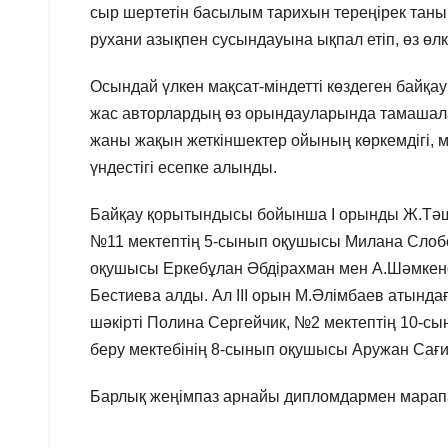
сыр шертетін басылым тарихын тереңірек танып
рухани азықпен сусындауына ықпал етіп, өз өлк
Осындай үлкен мақсат-міндетті көздеген байқ
жас авторлардың өз орындауларында тамашала
жаны жақын жеткіншектер ойының көркемдігі, 
үндестігі есепке алынды.
Байқау қорытындысы бойынша І орынды Ж.Тәш
№11 мектептің 5-сынып оқушысы Милана Слобо
оқушысы Еркебұлан Әбдірахман мен А.Шәмкен
Бестиева алды. Ал ІІІ орын М.Әлімбаев атынд
шәкірті Полина Сергейчик, №2 мектептің 10-с
беру мектебінің 8-сынып оқушысы Аружан Сағ
Барлық жеңімпаз арнайы дипломдармен марап