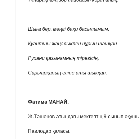
Шыға бер, мәңгі бақи басылымым,
Қуантшы жаңалықпен нұрын шашқан.
Рухани қазынамның тірегісің,
Сарыарқаның еліне аты шыққан.
Фатима МАНАЙ,
Ж.Тәшенов атындағы мектептің 9-сынып оқуш
Павлодар қаласы.