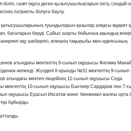
-біліп, газет оқуға деген қызығушылықтарын ояту, сондай-а
есінің патриоты болуға баулу.
ау қатысушыларының туындыларын қазылар алқасы мұқият қ
п, бағаларын берді. Сайыс шарты бойынша ақындық өнер
мәнерлеп оқу шеберлігі, өлеңнің тақырыбы мен идеясының
енов атындағы мектептің 9-сынып оқушысы Фатима Мана
денюк иеленді. Жүлделі ІІ орынды №31 мектептің 9-сынып
ов атындағы мектеп-лицейінің 11-сынып оқушысы Седа
ағы мектептің 10-сынып оқушысы Бахтияр Сардаров пен 7-
ынып оқушысы Ерасыл Иксатов және Кенжекөл жалпы орта б
итқа бұйырды.
атталды.