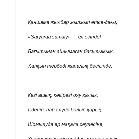
Қаншама жылдар жылжып өтсе-дағы,
«Saryarqa samaly» — ел есінде!
Бағытынан айнымаған басылымым,
Халқын тербеді жаңалық бесігінде.
Көзі ашық, көкірегі ояу халық,
Ізденіп, нәр алуда болып қарық.
Шомылуда әр мақала сәулесіне,
Үнпарақтың зор пайдасын көріп анық.