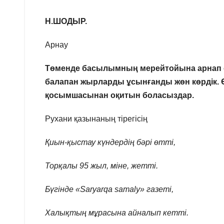
Н.ШОДЫР.
Арнау
Төменде басылымның мерейтойына арнап өл
балапан жырларды ұсынғанды жөн көрдік. Ө
қосымшасынан оқитын боласыздар.
Рухани қазынаның тірегісің
Қиын-қыстау күндердің бәрі өтті,
Торқалы 95 жыл, міне, жетті.
Бүгінде «Saryarqa samaly» газеті,
Халықтың мұрасына айналып кетті.