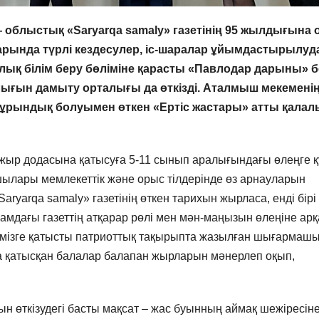
облыстық «Saryarqa samаly» газетінің 95 жылдығына 
ларында түрлі кездесулер, іс-шаралар ұйымдастырылуд
лық білім беру бөліміне қарасты «Павлодар дарыны» 
ығын дамыту орталығы да өткізді. Аталмыш мекемені
мұрындық болуымен өткен «Ертіс жастары» атты қалал
ыр додасына қатысуға 5-11 сынып аралығындағы өлеңге 
ушылары мемлекеттік және орыс тілдерінде өз арнауларын
aryarqa samаly» газетінің өткен тарихын жырласа, енді бірі
оғамдағы газеттің атқарар рөлі мен мән-маңызын өлеңіне арқ
 тілімізге қатысты патриоттық тақырыпта жазылған шығармаш
а қатысқан балалар балапан жырларын мәнерлеп оқып,
өткізудегі басты мақсат – жас буынның аймақ шежіресін