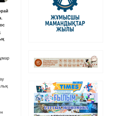
орай
а.
бос
ң
ық
құмар
ау
ылық
ен