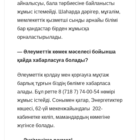
айналысуы, бала тәрбиесіне байланысты
жұмыс істемейді. Шаһарда дәрігер, мұғалім,
мемлекеттік қызметші сынды арнайы білімі
бар қандастар бірден жұмысқа
орналастырылады.
— Әлеуметтік көмек мәселесі бойынша
қайда хабарласуға болады?
Әлеуметтік қолдау мен қорғауға мұқтаж
барлық тұрғын біздің бөлімге хабарласа
алады. Бұл ретте 8 (718 7) 74-00-54 нөмірі
жұмыс істейді. Сонымен қатар, Энергетиктер
көшесі, 62-үй мекенжайындағы 202-
кабинетке келіп, мамандардың көмегіне
жүгінсе болады.