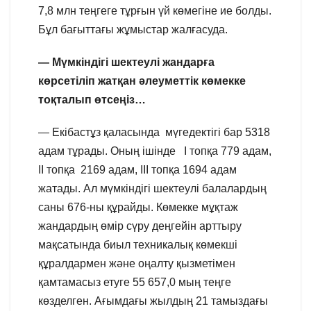
7,8 млн теңгеге тұрғын үй көмегіне ие болды.
Бұл бағыттағы жұмыстар жалғасуда.
— Мүмкіндігі шектеулі жандарға
көрсетіліп жатқан әлеуметтік көмекке
тоқталып өтсеңіз…
— Екібастұз қаласында мүгедектігі бар 5318
адам тұрады. Оның ішінде I топқа 779 адам,
ІІ топқа 2169 адам, ІІІ топқа 1694 адам
жатады. Ал мүмкіндігі шектеулі балалардың
саны 676-ны құрайды. Көмекке мұқтаж
жандардың өмір сүру деңгейін арттыру
мақсатында биыл техникалық көмекші
құралдармен және оңалту қызметімен
қамтамасыз етуге 55 657,0 мың теңге
көзделген. Ағымдағы жылдың 21 тамыздағы