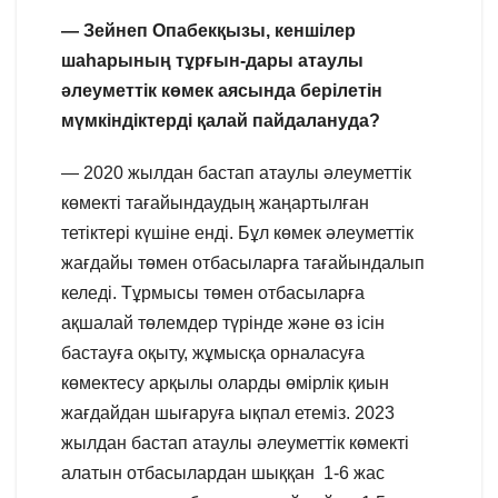
— Зейнеп Опабекқызы, кеншілер
шаһарының тұрғын-дары атаулы
әлеуметтік көмек аясында берілетін
мүмкіндіктерді қалай пайдалануда?
— 2020 жылдан бастап атаулы әлеуметтік
көмекті тағайындаудың жаңартылған
тетіктері күшіне енді. Бұл көмек әлеуметтік
жағдайы төмен отбасыларға тағайындалып
келеді. Тұрмысы төмен отбасыларға
ақшалай төлемдер түрінде және өз ісін
бастауға оқыту, жұмысқа орналасуға
көмектесу арқылы оларды өмірлік қиын
жағдайдан шығаруға ықпал етеміз. 2023
жылдан бастап атаулы әлеуметтік көмекті
алатын отбасылардан шыққан 1-6 жас