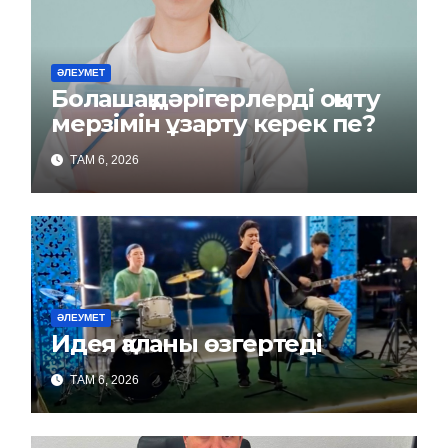
ӘЛЕУМЕТ
Болашақ дәрігерлерді оқыту
мерзімін ұзарту керек пе?
ТАМ 6, 2026
ӘЛЕУМЕТ
Идея қаланы өзгертеді
ТАМ 6, 2026