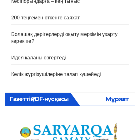
Кәсіпорындарға – кең тыныс
200 теңгемен өткенге саяхат
Болашақ дәрігерлерді оқыту мерзімін ұзарту
керек пе?
Идея қаланы өзгертеді
Көлік жүргізушілеріне талап күшейеді
Мұрағат
Газеттің PDF-нұсқасы