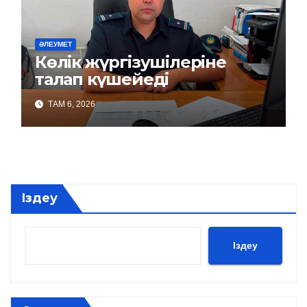
ӘЛЕУМЕТ
Көлік жүргізушілеріне
талап күшейеді
ТАМ 6, 2026
Іздеу
Іздеу