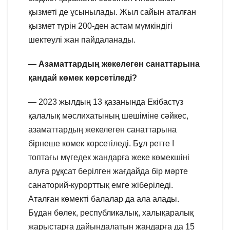
қызметі де ұсынылады. Жыл сайын аталған
қызмет түрін 200-ден астам мүмкіндігі
шектеулі жан пайдаланады.
— Азаматтардың жекелеген санаттарына
қандай көмек көрсетіледі?
— 2023 жылдың 13 қазанында Екібастұз
қалалық мәслихатының шешіміне сәйкес,
азаматтардың жекелеген санаттарына
бірнеше көмек көрсетіледі. Бұл ретте I
топтағы мүгедек жандарға жеке көмекшіні
алуға рұқсат берілген жағдайда бір мәрте
санаторий-курорттық емге жіберіледі.
Аталған көмекті балалар да ала алады.
Бұдан бөлек, республикалық, халықаралық
жарыстарға дайындалатын жандарға да 15