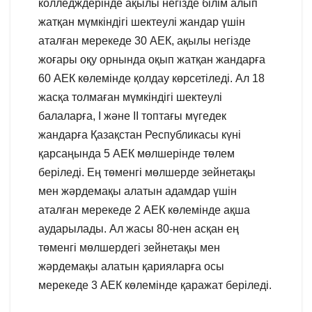
колледждерінде ақылы негізде білім алып
жатқан мүмкіндігі шектеулі жандар үшін
аталған мерекеде 30 АЕК, ақылы негізде
жоғары оқу орнында оқып жатқан жандарға
60 АЕК көлемінде қолдау көрсетіледі. Ал 18
жасқа толмаған мүмкіндігі шектеулі
балаларға, I және II топтағы мүгедек
жандарға Қазақстан Республикасы күні
қарсаңында 5 АЕК мөлшерінде төлем
беріледі. Ең төменгі мөлшерде зейнетақы
мен жәрдемақы алатын адамдар үшін
аталған мерекеде 2 АЕК көлемінде ақша
аударылады. Ал жасы 80-нен асқан ең
төменгі мөлшердегі зейнетақы мен
жәрдемақы алатын қарияларға осы
мерекеде 3 АЕК көлемінде қаражат беріледі.