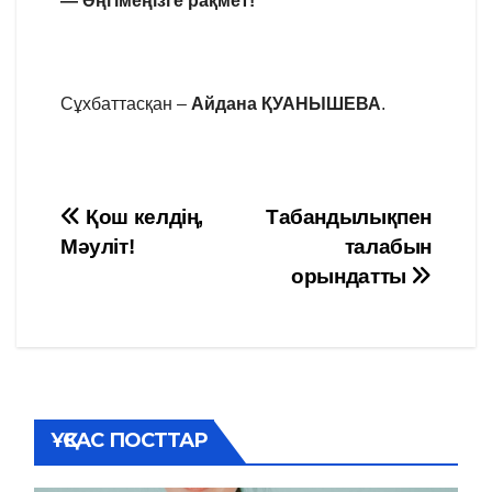
— Әңгімеңізге рақмет!
Сұхбаттасқан –
Айдана ҚУАНЫШЕВА
.
Навигация
Қош келдің,
Табандылықпен
Мәуліт!
талабын
по
орындатты
записям
ҰҚСАС ПОСТТАР