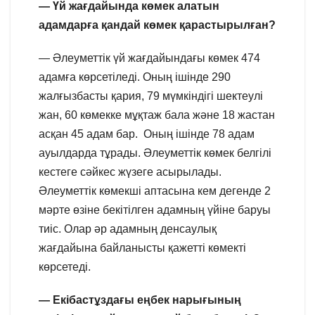
— Үй жағдайында көмек алатын
адамдарға қандай көмек қарастырылған?
— Әлеуметтік үй жағдайындағы көмек 474
адамға көрсетіледі. Оның ішінде 290
жалғызбасты қария, 79 мүмкіндігі шектеулі
жан, 60 көмекке мұқтаж бала және 18 жастан
асқан 45 адам бар. Оның ішінде 78 адам
ауылдарда тұрады. Әлеуметтік көмек белгілі
кестеге сәйкес жүзеге асырылады.
Әлеуметтік көмекші аптасына кем дегенде 2
мәрте өзіне бекітілген адамның үйіне баруы
тиіс. Олар әр адамның денсаулық
жағдайына байланысты қажетті көмекті
көрсетеді.
— Екібастұздағы еңбек нарығының