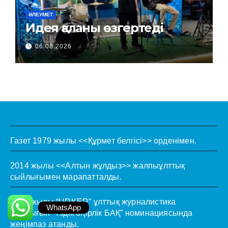
ӘЛЕУМЕТ
Идея қаланы өзгертеді
06.08.2026
Газет 1979 жылы <<Құрмет белгісі>> орденімен.
2014 жылы <<Алтын жұлдыз>> жалпыұлттық
сыйлығымен марапатталды.
2022 жылы “URKER” ұлттық журналистика
WhatsApp
сыйлығын “Үздік өңірлік БАҚ” номинациясында
жеңімпаз атанды.