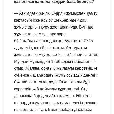
қазіргі жағдайына қандай баға бересіз?
— Ағымдағы жылы Өңірлік жұмыспен қамту
картасын іске асыру шеңберінде 4283
жұмыс орнын құру жоспарлануда. Бүгінде
жұмыспен қамту шаралары
64,1 пайызға орындалған. Бұл ретте 2745
адам екі қолға бір іс тапты. Ал тұрақты
жұмыспен қамту көрсеткіші 67,8 пайызға тең.
Мұндай мүмкіндікті 1860 адам пайдаланып
отыр. Жалпы, соңғы 5 жылдағы көрсеткішке
сүйенсек, шаһардағы жұмыссыздық деңгейі
0,4 пайызға төмендеді. Өткен жылы бұл
көрсеткіш 4,8 пайызды құраған еді. Оң
динамика бар деп айта аламын. Өйткені
шаһарда жұмыспен қамту мәселесі ерекше
назарға алынған. Биыл Екібастұз қаласы