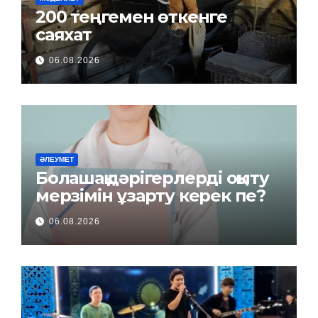
200 теңгемен өткенге
саяхат
06.08.2026
ӘЛЕУМЕТ
Болашақ дәрігерлерді оқыту
мерзімін ұзарту керек пе?
06.08.2026