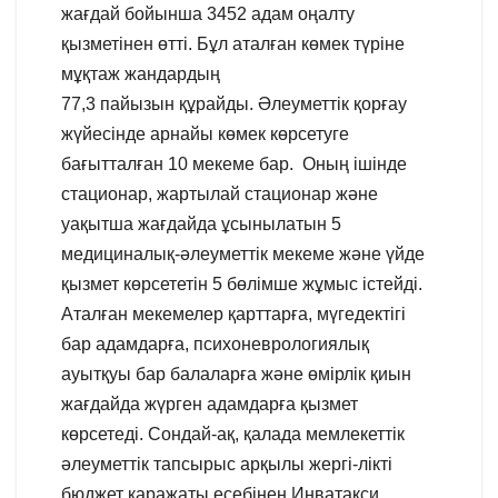
жағдай бойынша 3452 адам оңалту
қызметінен өтті. Бұл аталған көмек түріне
мұқтаж жандардың
77,3 пайызын құрайды. Әлеуметтiк қорғау
жүйесiнде арнайы көмек көрсетуге
бағытталған 10 мекеме бар. Оның iшiнде
стационар, жартылай стационар және
уақытша жағдайда ұсынылатын 5
медициналық-әлеуметтiк мекеме және үйде
қызмет көрсететiн 5 бөлiмше жұмыс iстейдi.
Аталған мекемелер қарттарға, мүгедектігі
бар адамдарға, психоневрологиялық
ауытқуы бар балаларға және өмірлік қиын
жағдайда жүрген адамдарға қызмет
көрсетеді. Сондай-ақ, қалада мемлекеттік
әлеуметтік тапсырыс арқылы жергі-лікті
бюджет қаражаты есебінен Инватакси