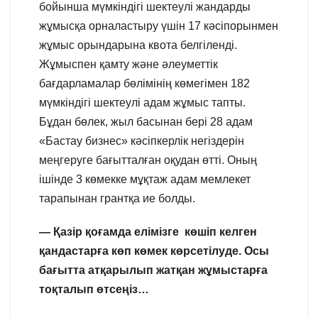
бойынша мүмкіндігі шектеулі жандарды
жұмысқа орналастыру үшін 17 кәсіпорынмен
жұмыс орындарына квота белгіленді.
Жұмыспен қамту және әлеуметтік
бағдарламалар бөлімінің көмегімен 182
мүмкіндігі шектеулі адам жұмыс тапты.
Бұдан бөлек, жыл басынан бері 28 адам
«Бастау бизнес» кәсіпкерлік негіздерін
меңгеруге бағытталған оқудан өтті. Оның
ішінде 3 көмекке мұқтаж адам мемлекет
тарапынан грантқа ие болды.
— Қазір қоғамда елімізге көшіп келген
қандастарға көп көмек көрсетілуде. Осы
бағытта атқарылып жатқан жұмыстарға
тоқталып өтсеңіз…