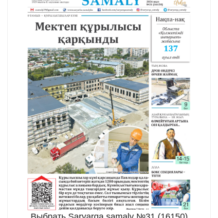
Выбрать Saryarqa samaly №31 (16150)