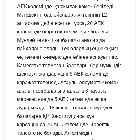
АЕК көлемінде қаржылай көмек беріледі.
Мүгедектігі бар әйелдер жүктілігінің 12
аптасына дейін есепке тұрса, 20 АЕК
көлемінде бірреттік төлемге ие болады.
Мұндай көмекті көпбалалы аналар да
пайдалана алады. Тек олардың еңбекақысы
ең төменгі күнкөріс деңгейінен аспауы тиіс.
Кәмелетке толмаған балалары бар мүмкіндігі
шектеулі жандар үшін 5 АЕК көлемінде
қаражат төленеді. Атаулы әлеуметтік көмек
алатын көпбалалы аналарға 8 наурыз
мерекесінде де 5 АЕК көлемінде ақша
аударылады. 18 жасқа толмаған мүгедек
балаларға ҚР Конституциясы күні
қарсаңында 20 АЕК көлемінде бірреттік
төлемге ие болады. Ал еліміздің