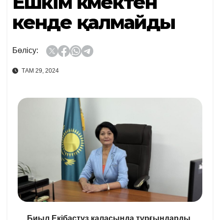
Ешкім көмектен
кенде қалмайды
Бөлісу:
ТАМ 29, 2024
Биыл Екібастұз қаласында тұрғындарды