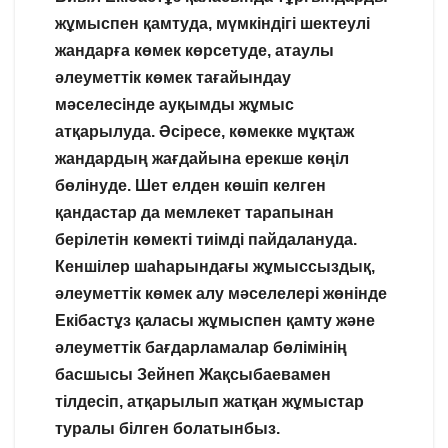
жұмыспен қамтуда, мүмкіндігі шектеулі
жандарға көмек көрсетуде, атаулы
әлеуметтік көмек тағайындау
мәселесінде ауқымды жұмыс
атқарылуда. Әсіресе, көмекке мұқтаж
жандардың жағдайына ерекше көңіл
бөлінуде. Шет елден көшіп келген
қандастар да мемлекет тарапынан
берілетін көмекті тиімді пайдалануда.
Кеншілер шаһарындағы жұмыссыздық,
әлеуметтік көмек алу мәселелері жөнінде
Екібастұз қаласы жұмыспен қамту және
әлеуметтік бағдарламалар бөлімінің
басшысы Зейнеп Жақсыбаевамен
тілдесіп, атқарылып жатқан жұмыстар
туралы білген болатынбыз.