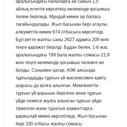
аралығындағы балаларға ай сайын 1,5
айлық есептік көрсеткіш көлемінде қосымша
төлем беріледі. Мұндай көмек әр балаға
тағайындалады. Жыл басынан бері атаулы
әлеуметтік көмек 674 отбасыға көрсетілді.
Бұл ретте жалпы саны 2627 адамға 209 млн
теңге қаражат берілді. Бұдан бөлек, 1-6 жас
аралығындағы 799 бала жалпы сомасы 21,9
млн теңге көлемінде қосымша төлемге ие
болды. Сонымен қатар, АӘК аясында
тұрғындарды тұрғын үй мәселесімен қамту
шарасы да қолға алынған. Мемлекеттік
тұрғын үй қорынан берілген жеке тұрғын
үйде немесе жалға алынған тұрғын үйде
тіркелген және тұратын азаматтарға
қаржылай көмек көрсетіледі. Жыл басынан
бері 330 отбасы жалпы сомасы