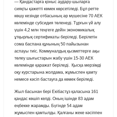
— Қандастарға қоныс аудару-шыларға
сияқты қажетті көмек көрсетіледі. Бұл ретте
көшу кезінде отбасының әр мүшесіне 70 АЕК
көлемінде субсидия төленеді. Тұрғын үй алу
үшін 4,2 млн теңгеге дейін экономикалық
ұтқырлық сертификаты беріледі. Берілетін
сома баспана құнының 50 пайызынан
аспауы тиіс. Коммуналдық қызметтерге ақы
төлеу шығыстарын жабу үшін 15-30 АЕК
көлемінде қаражат беріледі. Қысқа мерзімді
оқу курстарына жолдама, жұмыспен қамту
немесе кәсіп бастауға да көмек беріледі.
Жыл басынан бері Екібастұз қаласына 161
қандас көшіп келді. Оның ішінде 83 адам
еңбекке жарамды. Бүгінде 54 адам
жұмыспен қамтылды. Қалғаны жеке кәсіппен