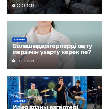
06.08.2026
ӘЛЕУМЕТ
Болашақ дәрігерлерді оқыту
мерзімін ұзарту керек пе?
06.08.2026
ӘЛЕУМЕТ
Идея қаланы өзгертеді