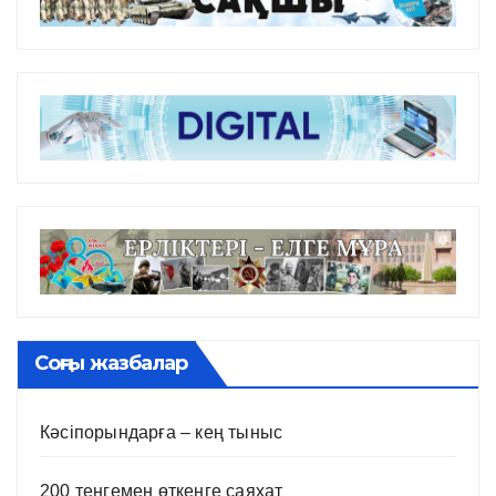
Соңғы жазбалар
Кәсіпорындарға – кең тыныс
200 теңгемен өткенге саяхат