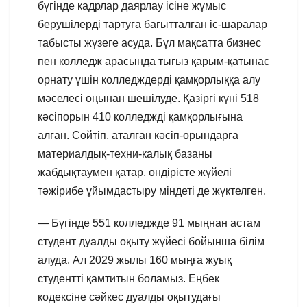
бүгінде кадрлар даярлау ісіне жұмыс
берушілерді тартуға бағытталған іс-шаралар
табысты жүзеге асуда. Бұл мақсатта бизнес
пен колледж арасында тығыз қарым-қатынас
орнату үшін колледждерді қамқорлыққа алу
мәселесі оңынан шешілуде. Қазіргі күні 518
кәсіпорын 410 колледжді қамқорлығына
алған. Сөйтіп, аталған кәсіп-орындарға
материалдық-техни-калық базаны
жабдықтаумен қатар, өндірісте жүйелі
тәжірибе ұйымдастыру міндеті де жүктелген.
— Бүгінде 551 колледжде 91 мыңнан астам
студент дуалды оқыту жүйесі бойынша білім
алуда. Ал 2029 жылы 160 мыңға жуық
студентті қамтитын боламыз. Еңбек
кодексіне сәйкес дуалды оқытудағы