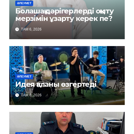
ӘЛЕУМЕТ
Болашақ дәрігерлерді оқыту
мерзімін ұзарту керек пе?
ТАМ 6, 2026
ӘЛЕУМЕТ
Идея қаланы өзгертеді
ТАМ 6, 2026