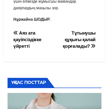
үшін елімізде жұмысшы мамандар
даярлаудың маңызы зор.
Нұржайна ШОДЫР
.
Навигация
Аяз ата
Тұтынушы
қауіпсіздікке
құқығы қалай
по
үйретті
қорғалады?
записям
ҰҚСАС ПОСТТАР