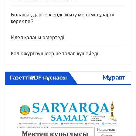
Болашақ дәрігерлерді оқыту мерзімін ұзарту
керек пе?
Идея қаланы өзгертеді
Көлік жүргізушілеріне талап күшейеді
Мұрағат
Газеттің PDF-нұсқасы