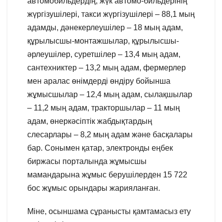
автомобильдердің, жүк автомо-бильдерінің
жүргізушілері, такси жүргізушілері – 88,1 мың
адамды, дәнекерлеушілер – 18 мың адам,
құрылысшы-монтажшылар, құрылысшы-
әрлеушілер, суретшілер – 13,4 мың адам,
сантехниктер – 13,2 мың адам, фермерлер
мен аралас өнімдерді өндіру бойынша
жұмысшылар – 12,4 мың адам, сылақшылар
– 11,2 мың адам, тракторшылар – 11 мың
адам, өнеркәсіптік жабдықтардың
слесарлары – 8,2 мың адам және басқалары
бар. Сонымен қатар, электронды еңбек
биржасы порталында жұмысшы
мамандарына жұмыс берушілерден 15 722
бос жұмыс орындары жарияланған.
Міне, осыншама сұранысты қамтамасыз ету