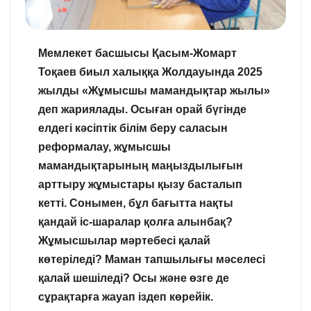
Мемлекет басшысы Қасым-Жомарт
Тоқаев биыл халыққа Жолдауында 2025
жылды «Жұмысшы мамандықтар жылы»
деп жариялады. Осыған орай бүгінде
елдегі кәсіптік білім беру саласын
реформалау, жұмысшы
мамандықтарының маңыздылығын
арттыру жұмыстары қызу басталып
кетті. Сонымен, бұл бағытта нақты
қандай іс-шаралар қолға алынбақ?
Жұмысшылар мәртебесі қалай
көтеріледі? Маман тапшылығы мәселесі
қалай шешіледі? Осы және өзге де
сұрақтарға жауап іздеп көрейік.