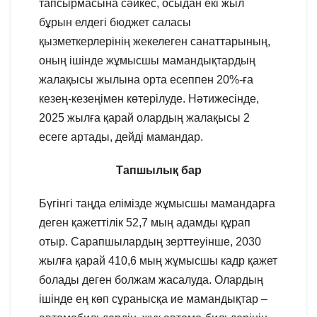
тапсырмасына сәйкес, осыдан екі жыл
бұрын елдегі бюджет саласы
қызметкерлерінің жекелеген санаттарының,
оның ішінде жұмысшы мамандықтардың
жалақысы жылына орта есеппен 20%-ға
кезең-кезеңімен көтерілуде. Нәтижесінде,
2025 жылға қарай олардың жалақысы 2
есеге артады, дейді мамандар.
Тапшылық бар
Бүгінгі таңда елімізде жұмысшы мамандарға
деген қажеттілік 52,7 мың адамды құрап
отыр. Сарапшылардың зерттеуінше, 2030
жылға қарай 410,6 мың жұмысшы кадр қажет
болады деген болжам жасалуда. Олардың
ішінде ең көп сұранысқа ие мамандықтар –