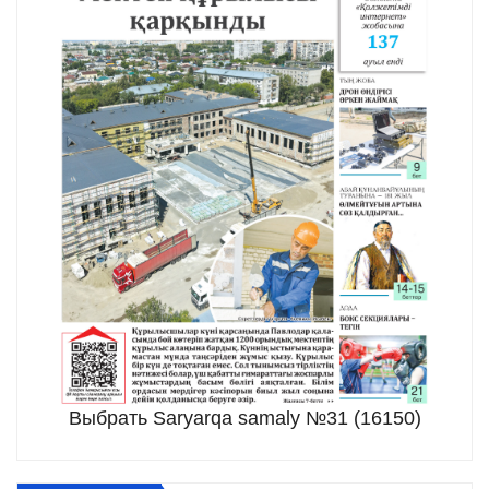
Выбрать Saryarqa samaly №31 (16150)