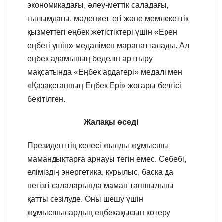
экономикадағы, әлеу-меттік саладағы,
ғылымдағы, мәдениеттегі және мемлекеттік
қызметтегі еңбек жетістіктері үшін «Ерен
еңбегі үшін» медалімен марапатталады. Ал
еңбек адамының беделін арттыру
мақсатында «Еңбек ардагері» медалі мен
«Қазақстанның Еңбек Ері» жоғары белгісі
бекітілген.
Жалақы өседі
Президенттің келесі жылды жұмысшы
мамандықтарға арнауы тегін емес. Себебі,
еліміздің энергетика, құрылыс, басқа да
негізгі салаларында маман тапшылығы
қатты сезілуде. Оны шешу үшін
жұмысшылардың еңбекақысын көтеру