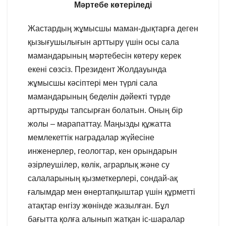
Мәртебе көтеріледі
Жастардың жұмысшы маман-дықтарға деген
қызығушылығын арттыру үшін осы сала
мамандарының мәртебесін көтеру керек
екені сөзсіз. Президент Жолдауында
жұмысшы кәсіптері мен түрлі сала
мамандарының беделін дәйекті түрде
арттыруды тапсырған болатын. Оның бір
жолы – марапаттау. Маңызды құжатта
мемлекеттік наградалар жүйесіне
инженерлер, геологтар, кен орындарын
әзірлеушілер, көлік, аграрлық және су
салаларының қызметкерлері, сондай-ақ
ғалымдар мен өнертапқыштар үшін құрметті
атақтар енгізу жөнінде жазылған. Бұл
бағытта қолға алынып жатқан іс-шаралар