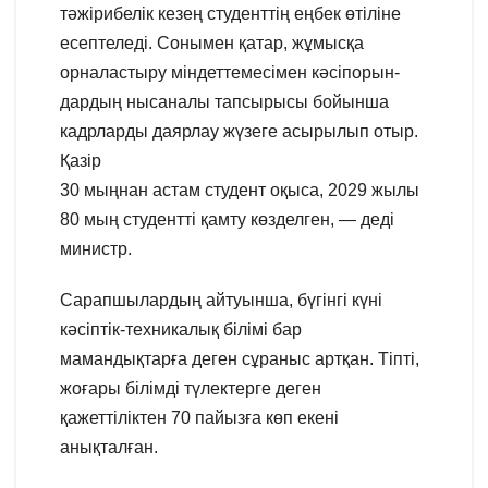
тәжірибелік кезең студенттің еңбек өтіліне
есептеледі. Сонымен қатар, жұмысқа
орналастыру міндеттемесімен кәсіпорын-
дардың нысаналы тапсырысы бойынша
кадрларды даярлау жүзеге асырылып отыр.
Қазір
30 мыңнан астам студент оқыса, 2029 жылы
80 мың студентті қамту көзделген, — деді
министр.
Сарапшылардың айтуынша, бүгінгі күні
кәсіптік-техникалық білімі бар
мамандықтарға деген сұраныс артқан. Тіпті,
жоғары білімді түлектерге деген
қажеттіліктен 70 пайызға көп екені
анықталған.