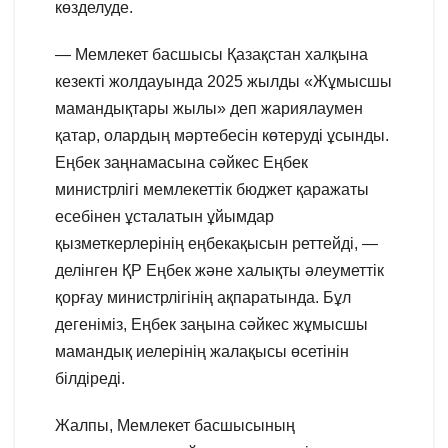
көзделуде.
— Мемлекет басшысы Қазақстан халқына
кезекті жолдауында 2025 жылды «Жұмысшы
мамандықтары жылы» деп жариялаумен
қатар, олардың мәртебесін көтеруді ұсынды.
Еңбек заңнамасына сәйкес Еңбек
министрлігі мемлекеттік бюджет қаражаты
есебінен ұсталатын ұйымдар
қызметкерлерінің еңбекақысын реттейді, —
делінген ҚР Еңбек және халықты әлеуметтік
қорғау министрлігінің ақпаратында. Бұл
дегеніміз, Еңбек заңына сәйкес жұмысшы
мамандық иелерінің жалақысы өсетінін
білдіреді.
Жалпы, Мемлекет басшысының