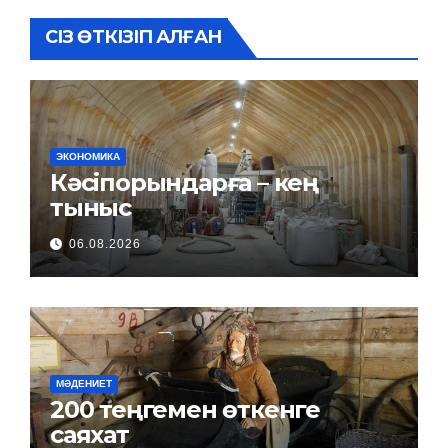
СІЗ ӨТКІЗІП АЛҒАН
ЭКОНОМИКА
Кәсіпорындарға – кең
тыныс
06.08.2026
МӘДЕНИЕТ
200 теңгемен өткенге
саяхат