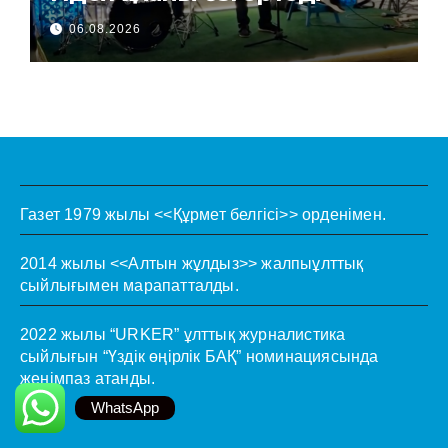
06.08.2026
Газет 1979 жылы <<Құрмет белгісі>> орденімен.
2014 жылы <<Алтын жұлдыз>> жалпыұлттық
сыйлығымен марапатталды.
2022 жылы “URKER” ұлттық журналистика
сыйлығын “Үздік өңірлік БАҚ” номинациясында
жеңімпаз атанды.
WhatsApp