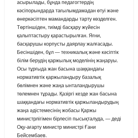
асырылады, бұнда педагогтердің
кәсіпорындарда тағылымдамадан өтуі және
өнеркәсіптен мамандарды тарту көзделген.
Төртіншіден, тиімді басқару жүйесін
қалыптастыру қарастырылған. Яғни,
басқарушы корпусты даярлау жалғасады.
Бесіншіден, бұл — техникалық және кәсіптік
білім берудің қаржылық моделінің жаңаруы.
Осы тұрғыда жан басына шаққандағы
нормативтік қаржыландыру базалық
бөлімнен және жаңа ынталандырушы
төлемнен тұрады. Қазіргі кезде жан басына
шаққандағы нормативтік қаржыландырудың
жаңа әдістемесінің жобасы Қаржы
министрлігімен бірлесіп пысықталуда, — деді
Оқу-ағарту министр министрі Ғани
Бейсембаев.