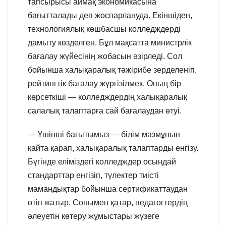
тапсырысы аймақ экономикасына
бағытталады деп жоспарлануда. Екіншіден,
технологиялық көшбасшы колледждерді
дамыту көзделген. Бұл мақсатта министрлік
бағалау жүйесінің жобасын әзірледі. Сол
бойынша халықаралық тәжірибе зерделеніп,
рейтингтік бағалау жүргізілмек. Оның бір
көрсеткіші — колледждердің халықаралық
салалық талаптарға сай бағалаудан өтуі.
— Үшінші бағытымыз — білім мазмұнын
қайта қарап, халықаралық талаптарды енгізу.
Бүгінде еліміздегі колледждер осындай
стандарттар енгізіп, түлектер тиісті
мамандықтар бойынша сертификаттаудан
өтіп жатыр. Сонымен қатар, педагогтердің
әлеуетін көтеру жұмыстары жүзеге