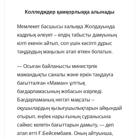
Колледждер қамқорлыққа алынады
Мемлекет басшысы халыққа Жолдауында
кадрлық әлеует – елдің табысты дамуының
кілті екенін айтып, сол үшін кәсіпті дұрыс
таңдаудың маңызын атап өткен болатын.
— Осыған байланысты министрлік
мамандықты саналы және еркін таңдауға
бағытталған «Маман» ұлттық
бағдарламасының жобасын әзірледі.
Бағдарламаның негізгі мақсаты –
оқушылардың қызығушылықтарын айқындай
отырып, еңбек нары-ғының сұранысына
сәйкес келетін бағыттарын дамыту, — деп
атап өтті Ғ.Бейсембаев. Оның айтуынша,