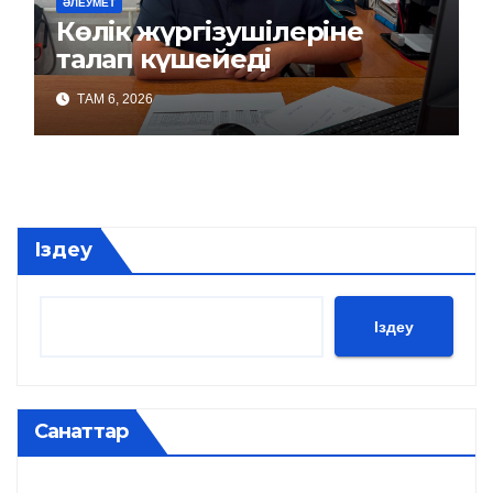
ӘЛЕУМЕТ
Көлік жүргізушілеріне
талап күшейеді
ТАМ 6, 2026
Іздеу
Іздеу
Санаттар