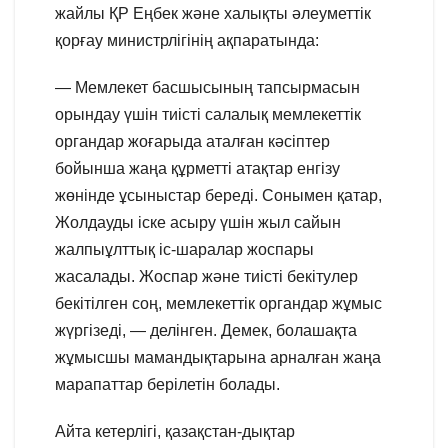
жайлы ҚР Еңбек және халықты әлеуметтік
қорғау министрлігінің ақпаратында:
— Мемлекет басшысының тапсырмасын
орындау үшін тиісті салалық мемлекеттік
органдар жоғарыда аталған кәсіптер
бойынша жаңа құрметті атақтар енгізу
жөнінде ұсыныстар береді. Сонымен қатар,
Жолдауды іске асыру үшін жыл сайын
жалпыұлттық іс-шаралар жоспары
жасалады. Жоспар және тиісті бекітулер
бекітілген соң, мемлекеттік органдар жұмыс
жүргізеді, — делінген. Демек, болашақта
жұмысшы мамандықтарына арналған жаңа
марапаттар берілетін болады.
Айта кетерлігі, қазақстан-дықтар