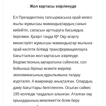
Жол картасы әзірленуде
Ел Президентінің тапсырмасына орай келесі
жылы жұмысшы мамандықтардың санын
көбейтіп, сапасын арттыруға басымдық
берілмек. Қазіргі таңда ҚР Оқу-ағарту
министрлігі жұмысшы мамандықтар жылына
орай кәсіптік білімді трансформациялауға
бағытталған жол картасын әзірлеуде.
Ведомствоның ақпаратына сүйенсек, сол
бойынша бірінші кезекте өңірлер
экономикасының құрылымына талдау
жүргізіліп, 4 макроөңір анықталған. Олардың
даму бағыттары белгіленген. Осыған сәйкес
195 колледж таңдалып алынған. Аталған оқу
орындарының мемлекеттік білім беру