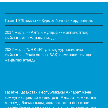
Газет 1979 жылы <<Құрмет белгісі>> орденімен.
2014 жылы <<Алтын жұлдыз>> жалпыұлттық
сыйлығымен марапатталды.
2022 жылы “URKER” ұлттық журналистика
сыйлығын “Үздік өңірлік БАҚ” номинациясында
жеңімпаз атанды.
Газетке Қазақстан Республикасы Ақпарат және
коммуникациялар министрлігі Ақпарат комитетінің
мерзімді басылымды, ақпарат агенттігін және