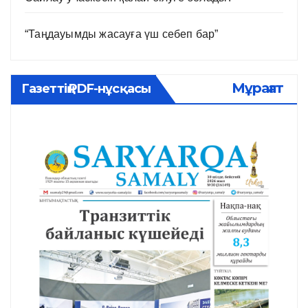
“Таңдауымды жасауға үш себеп бар”
Мұрағат
Газеттің PDF-нұсқасы