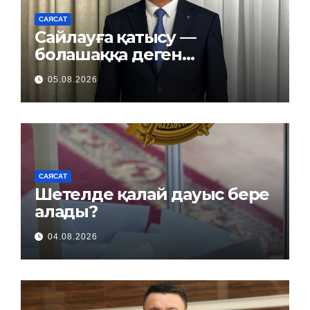
САЯСАТ
Сайлауға қатысу —
болашаққа деген
жауапкершілік
05.08.2026
САЯСАТ
Шетелде қалай дауыс бере
алады?
04.08.2026