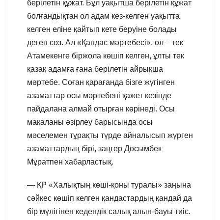
берілетін құжат. Бұл уақытша берілетін құжат
болғандықтан ол адам кез-келген уақытта
келген еліне қайтып кете беруіне болады
деген сөз. Ал «Қандас мәртебесі», ол – тек
Атамекенге біржола көшіп келген, ұлты тек
қазақ адамға ғана берілетін айрықша
мәртебе. Соған қарағанда бізге жүгінген
азаматтар осы мәртебені қажет кезінде
пайдалана алмай отырған көрінеді. Осы
мақаланы әзірлеу барысында осы
мәселемен тұрақты түрде айналысып жүрген
азаматтардың бірі, заңгер Досымбек
Мұратпен хабарластық.
— ҚР «Халықтың көші-қоны туралы» заңына
сәйкес көшіп келген қандастардың қандай да
бір мүлігінен кедендік салық алын-бауы тиіс.