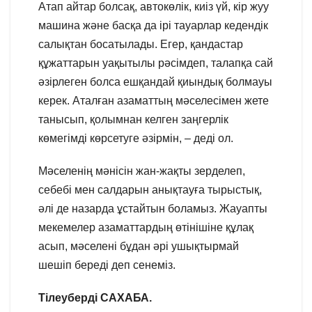
Атап айтар болсақ, автокөлік, киіз үй, кір жуу
машина және басқа да ірі тауарлар кедендік
салықтан босатылады. Егер, қандастар
құжаттарын уақытылы рәсімдеп, талапқа сай
әзірлеген болса ешқандай қиындық болмауы
керек. Аталған азаматтың мәселесімен жете
танысып, қолымнан келген заңгерлік
көмегімді көрсетуге әзірмін, – деді ол.
Мәселенің мәнісін жан-жақты зерделеп,
себебі мен салдарын анықтауға тырыстық,
әлі де назарда ұстайтын боламыз. Жауапты
мекемелер азаматтардың өтінішіне құлақ
асып, мәселені бұдан әрі ушықтырмай
шешіп береді деп сенеміз.
Тілеуберді САХАБА.