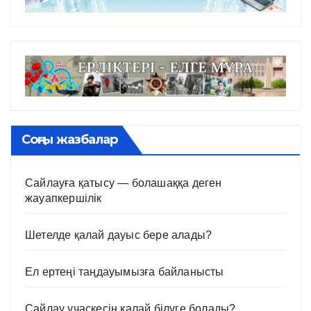
Соңғы жазбалар
Сайлауға қатысу — болашаққа деген
жауапкершілік
Шетелде қалай дауыс бере алады?
Ел ертеңі таңдауымызға байланысты
Сайлау учаскесін қалай білуге болады?