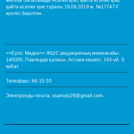
желілік басылымды есепке қою, қайта есепке қою,
қайта есепке қою туралы 19.06.2019 ж. №17747-Г
куәлігі берілген.
<<Ертіс Медиа>>
ЖШС редакцияның мекенжайы:
140000, Павлодар қаласы, Астана көшесі, 143-үй. 3-
қабат.
Теле/факс: 66-15-30
Электронды пошта:
ssamaly29@gmail.com
.