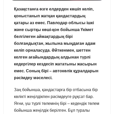
Қазақстанға өзге елдерден көшіп келіп,
қоныстанып жатқан қандастардың
қатары аз емес. Павлодар облысы ішкі
және сыртқы көші-қон бойынша Үкімет
белгілеген аймақтардың бірі
болғандықтан, жылына мыңдаған адам
келіп орналасуда. Әйткенмен, шеттен
келген ағайындардың алдынан түрлі
кедергілер кездесіп жататыны жасырын
емес. Соның бірі – автокөлік құралдарын
рәсімдеу мәселесі.
Заң бойынша, қандастарға бір отбасына бір
көлікті жеңілдікпен рәсімдеуге рұқсат бар.
Яғни, үш түрлі төлемнің бірі – кедендік төлем
бойынша жеңілдік берілген. Бұл туралы