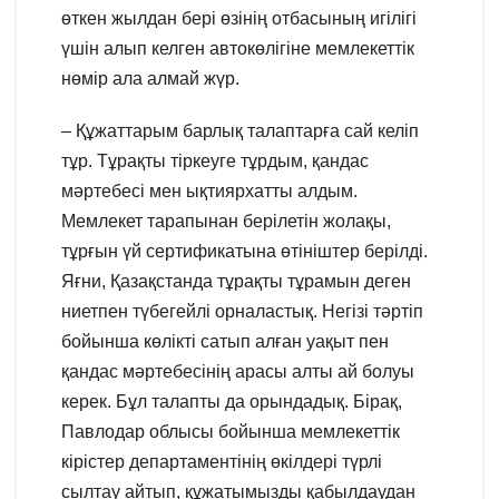
өткен жылдан бері өзінің отбасының игілігі
үшін алып келген автокөлігіне мемлекеттік
нөмір ала алмай жүр.
– Құжаттарым барлық талаптарға сай келіп
тұр. Тұрақты тіркеуге тұрдым, қандас
мәртебесі мен ықтиярхатты алдым.
Мемлекет тарапынан берілетін жолақы,
тұрғын үй сертификатына өтініштер берілді.
Яғни, Қазақстанда тұрақты тұрамын деген
ниетпен түбегейлі орналастық. Негізі тәртіп
бойынша көлікті сатып алған уақыт пен
қандас мәртебесінің арасы алты ай болуы
керек. Бұл талапты да орындадық. Бірақ,
Павлодар облысы бойынша мемлекеттік
кірістер департаментінің өкілдері түрлі
сылтау айтып, құжатымызды қабылдаудан