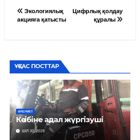
Навигация
Экологиялық
Цифрлық қолдау
акцияға қатысты
құралы
по
записям
ҰҚСАС ПОСТТАР
ӘЛЕУМЕТ
Кәсібіне адал жүргізуші
ШІЛ 30, 2026