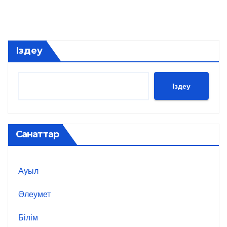
Іздеу
Іздеу
Санаттар
Ауыл
Әлеумет
Білім