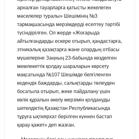
арналған тауарларға қатысты жекелеген
мәселелер туралы» Шешімінің №3
тармақшасында мерзімдерді есептеу тәртібі
түсіндірілген. Ол жерде «Жоғарыда
айтылғандарды ескере отырып, қандастарға,
этникалық қазақтарға және олардың отбасы
мүшелеріне Заңның 23-бабында көзделген
мемлекеттік қолдау шараларын көрсету
мақсатында №107 Шешімде белгіленген
кедендік баждарды, салықтарды төлеуден
босатыла отырып, жеке пайдалану үшін
көлік құралын әкелу мерзімін қолдануды
шетелдіктің Қазақстан Республикасында
тұруға ықтиярхат берілген күннен бастап
қарау қажет» деп жазған.