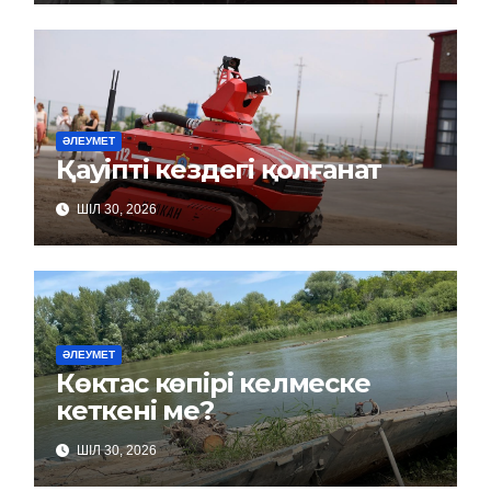
ӘЛЕУМЕТ
Қауіпті кездегі қолғанат
ШІЛ 30, 2026
ӘЛЕУМЕТ
Көктас көпірі келмеске
кеткені ме?
ШІЛ 30, 2026