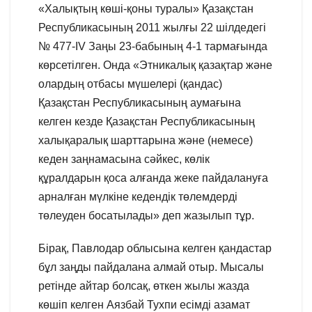
«Халықтың көші-қоны туралы» Қазақстан
Республикасының 2011 жылғы 22 шілдедегі
№ 477-IV Заңы 23-бабының 4-1 тармағында
көрсетілген. Онда «Этникалық қазақтар және
олардың отбасы мүшелері (қандас)
Қазақстан Республикасының аумағына
келген кезде Қазақстан Республикасының
халықаралық шарттарына және (немесе)
кеден заңнамасына сәйкес, көлік
құралдарын қоса алғанда жеке пайдалануға
арналған мүлкіне кедендік төлемдерді
төлеуден босатылады» деп жазылып тұр.
Бірақ, Павлодар облысына келген қандастар
бұл заңды пайдалана алмай отыр. Мысалы
ретінде айтар болсақ, өткен жылы жазда
көшіп келген Аязбай Тухпи есімді азамат