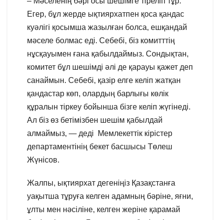
– Мәселенің бәрі осы шешімге тіреліп тұр.
Егер, бұл жерде ықтиярхатпен қоса қандас
куәлігі қосымша жазылған болса, ешқандай
мәселе болмас еді. Себебі, біз комитттің
нұсқауымен ғана қабылдаймыз. Сондықтан,
комитет бұл шешімді әлі де қарауы қажет деп
санаймын. Себебі, қазір елге келіп жатқан
қандастар көп, олардың барлығы көлік
құралын тіркеу бойынша бізге келіп жүгінеді.
Ал біз өз бетімізбен шешім қабылдай
алмаймыз, — деді Мемлекеттік кірістер
департаментінің бекет басшысы Төлеш
Жүнісов.
Жалпы, ықтиярхат дегеніңіз Қазақстанға
уақытша тұруға келген адамның бәріне, яғни,
ұлты мен нәсіліне, келген жеріне қарамай