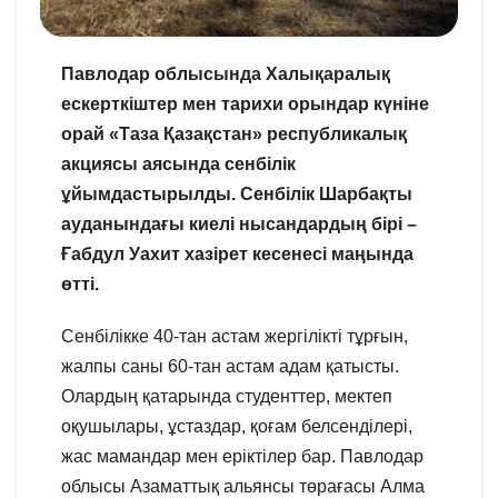
Павлодар облысында Халықаралық
ескерткіштер мен тарихи орындар күніне
орай «Таза Қазақстан» республикалық
акциясы аясында сенбілік
ұйымдас
тырылды. Сенбілік Шарбақты
ауданындағы киелі нысандардың бірі –
Ғабдул Уахит хазірет кесенесі маңында
өтті.
Сенбілікке 40-тан астам жергілікті тұрғын,
жалпы саны 60-тан астам адам қатысты.
Олардың қатарында студенттер, мектеп
оқушылары, ұстаздар, қоғам белсенділері,
жас мамандар мен еріктілер бар. Павлодар
облысы Азаматтық альянсы төрағасы Алма