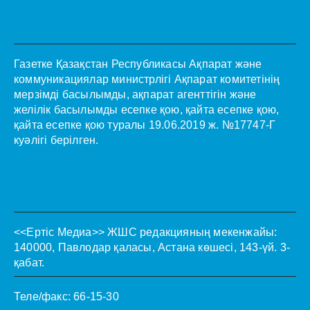
Газетке Қазақстан Республикасы Ақпарат және
коммуникациялар министрлігі Ақпарат комитетінің
мерзімді басылымды, ақпарат агенттігін және
желілік басылымды есепке қою, қайта есепке қою,
қайта есепке қою туралы 19.06.2019 ж. №17747-Г
куәлігі берілген.
<<Ертіс Медиа>>
ЖШС редакцияның мекенжайы:
140000, Павлодар қаласы, Астана көшесі, 143-үй. 3-
қабат.
Теле/факс: 66-15-30