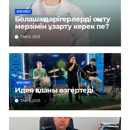
ӘЛЕУМЕТ
Болашақ дәрігерлерді оқыту
мерзімін ұзарту керек пе?
ТАМ 6, 2026
ӘЛЕУМЕТ
Идея қаланы өзгертеді
ТАМ 6, 2026