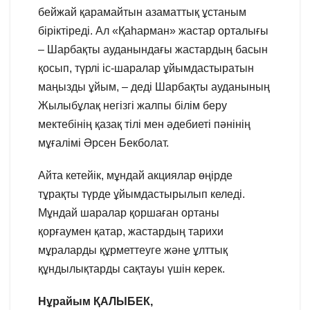
бейжай қарамайтын азаматтық ұстаным
біріктіреді. Ал «Қаһарман» жастар орталығы
– Шарбақты ауданындағы жастардың басын
қосып, түрлі іс-шаралар ұйымдастыратын
маңызды ұйым, – деді Шарбақты ауданының
Жылыбұлақ негізгі жалпы білім беру
мектебінің қазақ тілі мен әдебиеті пәнінің
мұғалімі Әрсен Бекболат.
Айта кетейік, мұндай акциялар өңірде
тұрақты түрде ұйымдастырылып келеді.
Мұндай шаралар қоршаған ортаны
қорғаумен қатар, жастардың тарихи
мұраларды құрметтеуге және ұлттық
құндылықтарды сақтауы үшін керек.
Нұрайым ҚАЛЫБЕК,