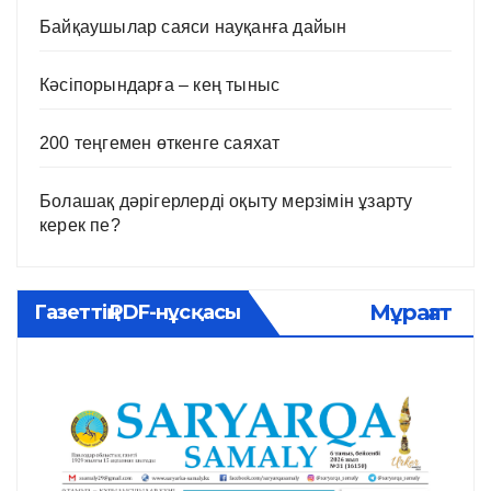
Байқаушылар саяси науқанға дайын
Кәсіпорындарға – кең тыныс
200 теңгемен өткенге саяхат
Болашақ дәрігерлерді оқыту мерзімін ұзарту
керек пе?
Мұрағат
Газеттің PDF-нұсқасы