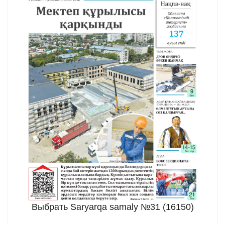
Выбрать Saryarqa samaly №31 (16150)