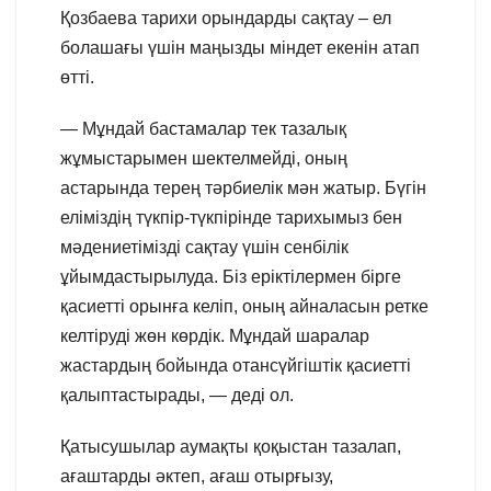
Қозбаева тарихи орындарды сақтау – ел
болашағы үшін маңызды міндет екенін атап
өтті.
— Мұндай бастамалар тек тазалық
жұмыстарымен шектелмейді, оның
астарында терең тәрбиелік мән жатыр. Бүгін
еліміздің түкпір-түкпірінде тарихымыз бен
мәдениетімізді сақтау үшін сенбілік
ұйымдастырылуда. Біз еріктілермен бірге
қасиетті орынға келіп, оның айналасын ретке
келтіруді жөн көрдік. Мұндай шаралар
жастардың бойында отансүйгіштік қасиетті
қалыптастырады, — деді ол.
Қатысушылар аумақты қоқыстан тазалап,
ағаштарды әктеп, ағаш отырғызу,