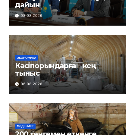
дайын
08.08.2026
ЭКОНОМИКА
Кәсіпорындарға – кең
тыныс
06.08.2026
МӘДЕНИЕТ
200 теңгемен өткенге