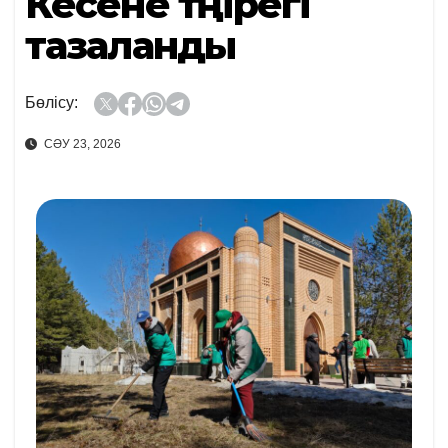
Кесене төңірегі
тазаланды
Бөлісу:
СӘУ 23, 2026