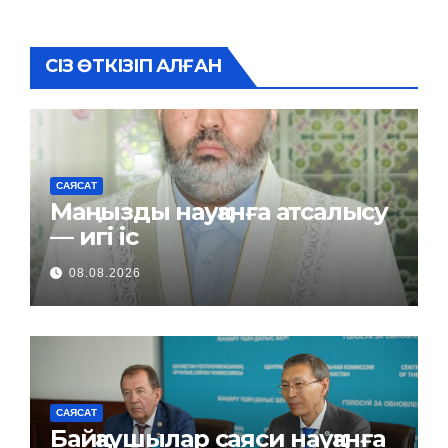
СІЗ ӨТКІЗІП АЛҒАН
САЯСАТ
Маңызды науқанға атсалысу
— игі іс
08.08.2026
САЯСАТ
Байқаушылар саяси науқанға