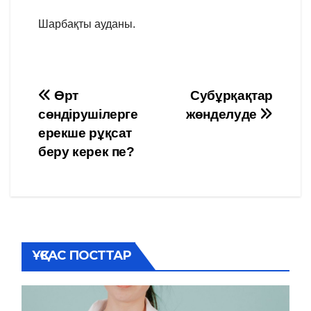
Шарбақты ауданы.
Навигация
Өрт
Субұрқақтар
сөндірушілерге
жөнделуде
по
ерекше рұқсат
записям
беру керек пе?
ҰҚСАС ПОСТТАР