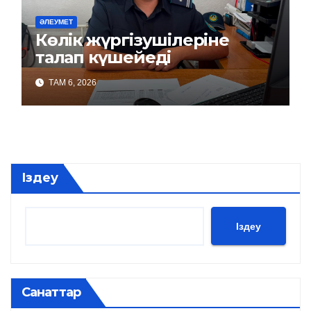
ӘЛЕУМЕТ
Көлік жүргізушілеріне
талап күшейеді
ТАМ 6, 2026
Іздеу
Іздеу
Санаттар