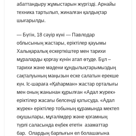
абаттандыру жұмыстарын жүргізді. Арнайы
техника тартылып, жиналған қалдықтар
шығарылды.
— Бүгін, 18 сәуір күні — Павлодар
облысының жастары, еріктілер қауымы
Халықаралық ескерткіштер мен тарихи
мұраларды қорғау күнін атап өтуде. Бұл –
тарихи және мәдени құндылықтарымыздың
сақталуының маңызын еске салатын ерекше
күн. Іс-шараға «Қаһарман» жастар орталығы
мен оның жанынан құрылған «Адал жүрек»
еріктілер жасағы белсенді қатысуда. «Адал
жүрек» еріктілер тобының құрамында мектеп
оқушылары, мұғалімдер және қоғамның
түрлі саласында еңбек ететін азаматтар
бар. Олардың барлығын ел болашағына