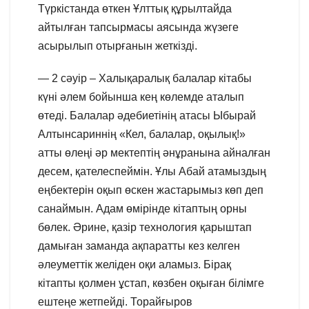
Түркістанда өткен Ұлттық құрылтайда
айтылған тапсырмасы аясында жүзеге
асырылып отырғанын жеткізді.
— 2 сәуір – Халықаралық балалар кітабы
күні әлем бойынша кең көлемде аталып
өтеді. Балалар әдебиетінің атасы Ыбырай
Алтынсариннің «Кел, балалар, оқылық!»
атты өлеңі әр мектептің әнұранына айналған
десем, қателеспеймін. Ұлы Абай атамыздың
еңбектерін оқып өскен жастарымыз көп деп
санаймын. Адам өмірінде кітаптың орны
бөлек. Әрине, қазір технология қарыштап
дамыған заманда ақпаратты кез келген
әлеуметтік желіден оқи аламыз. Бірақ
кітапты қолмен ұстап, көзбен оқыған білімге
ештеңе жетпейді. Торайғыров