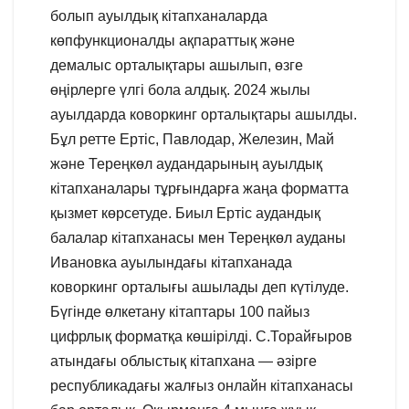
болып ауылдық кітапханаларда
көпфункционалды ақпараттық және
демалыс орталықтары ашылып, өзге
өңірлерге үлгі бола алдық. 2024 жылы
ауылдарда коворкинг орталықтары ашылды.
Бұл ретте Ертіс, Павлодар, Железин, Май
және Тереңкөл аудандарының ауылдық
кітапханалары тұрғындарға жаңа форматта
қызмет көрсетуде. Биыл Ертіс аудандық
балалар кітапханасы мен Тереңкөл ауданы
Ивановка ауылындағы кітапханада
коворкинг орталығы ашылады деп күтілуде.
Бүгінде өлкетану кітаптары 100 пайыз
цифрлық форматқа көшірілді. С.Торайғыров
атындағы облыстық кітапхана — әзірге
республикадағы жалғыз онлайн кітапханасы