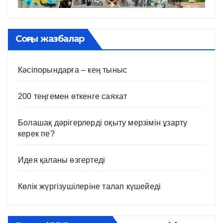
Соңғы жазбалар
Кәсіпорындарға – кең тыныс
200 теңгемен өткенге саяхат
Болашақ дәрігерлерді оқыту мерзімін ұзарту
керек пе?
Идея қаланы өзгертеді
Көлік жүргізушілеріне талап күшейеді