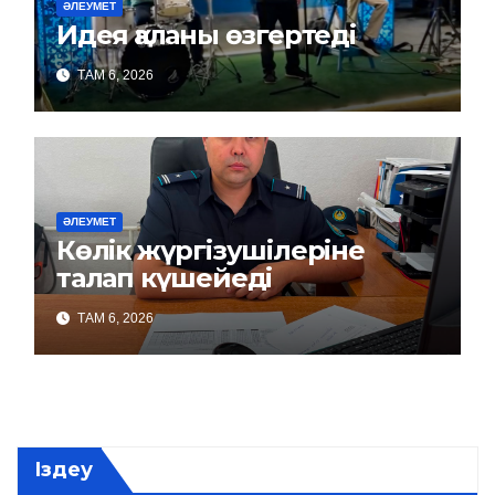
ӘЛЕУМЕТ
Идея қаланы өзгертеді
ТАМ 6, 2026
ӘЛЕУМЕТ
Көлік жүргізушілеріне
талап күшейеді
ТАМ 6, 2026
Іздеу