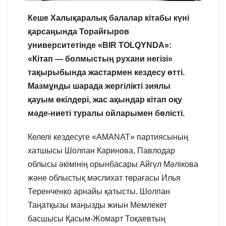
Кеше Халықаралық балалар кітабы күні
қарсаңында Торайғыров
университетінде «BIR TOLQYNDA»:
«Кітап — болмыстың рухани негізі»
тақырыбында жастармен кездесу өтті.
Мазмұнды шарада жергілікті зиялы
қауым өкілдері, жас ақындар кітап оқу
мәде-ниеті туралы ойларымен бөлісті.
Келелі кездесуге «AMANAT» партиясының
хатшысы Шолпан Каринова, Павлодар
облысы әкімінің орынбасары Айгүл Мәлікова
және облыстық мәслихат төрағасы Илья
Теренченко арнайы қатысты. Шолпан
Таңатқызы маңызды жиын Мемлекет
басшысы Қасым-Жомарт Тоқаевтың