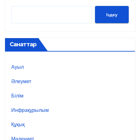
Іздеу
Санаттар
Ауыл
Әлеумет
Білім
Инфрақұрылым
Құқық
Мәдениет