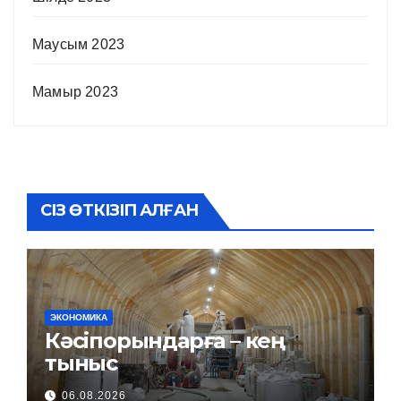
Маусым 2023
Мамыр 2023
СІЗ ӨТКІЗІП АЛҒАН
ЭКОНОМИКА
Кәсіпорындарға – кең
тыныс
06.08.2026