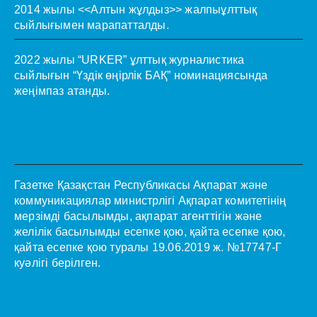
2014 жылы <<Алтын жұлдыз>> жалпыұлттық
сыйлығымен марапатталды.
2022 жылы “URKER” ұлттық журналистика
сыйлығын “Үздік өңірлік БАҚ” номинациясында
жеңімпаз атанды.
Газетке Қазақстан Республикасы Ақпарат және
коммуникациялар министрлігі Ақпарат комитетінің
мерзімді басылымды, ақпарат агенттігін және
желілік басылымды есепке қою, қайта есепке қою,
қайта есепке қою туралы 19.06.2019 ж. №17747-Г
куәлігі берілген.