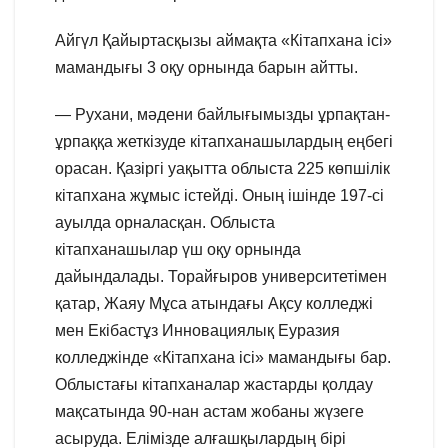
Айгүл Қайыртасқызы аймақта «Кітапхана ісі»
мамандығы 3 оқу орнында барын айтты.
— Рухани, мәдени байлығымызды ұрпақтан-
ұрпаққа жеткізуде кітапханашылардың еңбегі
орасан. Қазіргі уақытта облыста 225 көпшілік
кітапхана жұмыс істейді. Оның ішінде 197-сі
ауылда орналасқан. Облыста
кітапханашылар үш оқу орнында
дайындалады. Торайғыров университетімен
қатар, Жаяу Мұса атындағы Ақсу колледжі
мен Екібастұз Инновациялық Еуразия
колледжінде «Кітапхана ісі» мамандығы бар.
Облыстағы кітапханалар жастарды қолдау
мақсатында 90-нан астам жобаны жүзеге
асыруда. Елімізде алғашқылардың бірі