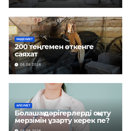
МӘДЕНИЕТ
200 теңгемен өткенге
саяхат
06.08.2026
ӘЛЕУМЕТ
Болашақ дәрігерлерді оқыту
мерзімін ұзарту керек пе?
06.08.2026