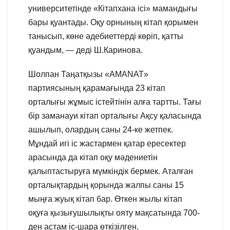
университетінде «Кітапхана ісі» мамандығы
бары қуантады. Оқу орнының кітап қорымен
танысып, көне әдебиеттерді көріп, қатты
қуандым, — деді Ш.Каринова.
Шолпан Таңатқызы «AMANAT»
партиясының қарамағында 23 кітап
орталығы жұмыс істейтінін алға тартты. Тағы
бір заманауи кітап орталығы Ақсу қаласында
ашылып, олардың саны 24-ке жетпек.
Мұндай игі іс жастармен қатар ересектер
арасында да кітап оқу мәдениетін
қалыптастыруға мүмкіндік бермек. Аталған
орталықтардың қорында жалпы саны 15
мыңға жуық кітап бар. Өткен жылы кітап
оқуға қызығушылықты ояту мақсатында 700-
ден астам іс-шара өткізілген.