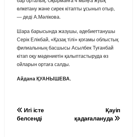
бар орталық. Оқырманға 4 мыңға жуық
өлкетану және сирек кітапты ұсынып отыр,
— деді А.Мәлікова.
Шара барысында жазушы, әдебиеттанушы
Серік Елікбай, «Қазақ тілі» қоғамы облыстық
филиалының басшысы Асылбек Туғанбай
кітап оқу мәдениетін қалыптастыруда өз
ойларын ортаға салды.
Айдана ҚУАНЫШЕВА.
Навигация
Игі істе
Қауіп
белсенді
қадағалануда
по