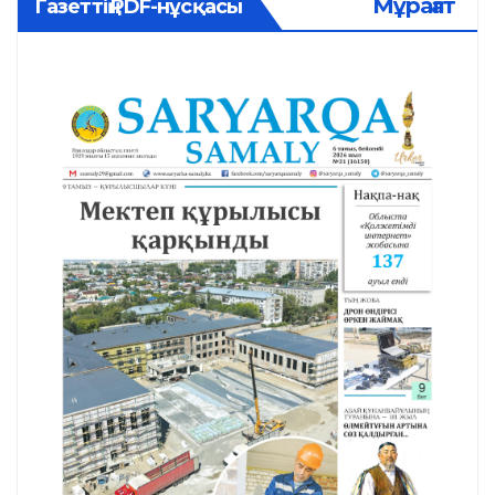
Мұрағат
Газеттің PDF-нұсқасы