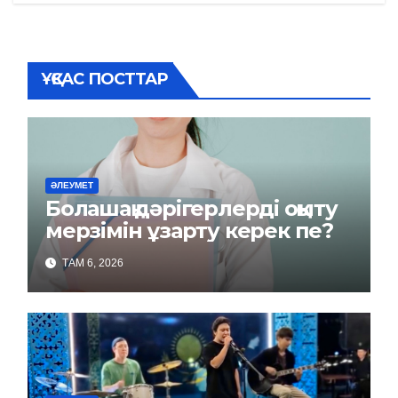
записям
ҰҚСАС ПОСТТАР
ӘЛЕУМЕТ
Болашақ дәрігерлерді оқыту
мерзімін ұзарту керек пе?
ТАМ 6, 2026