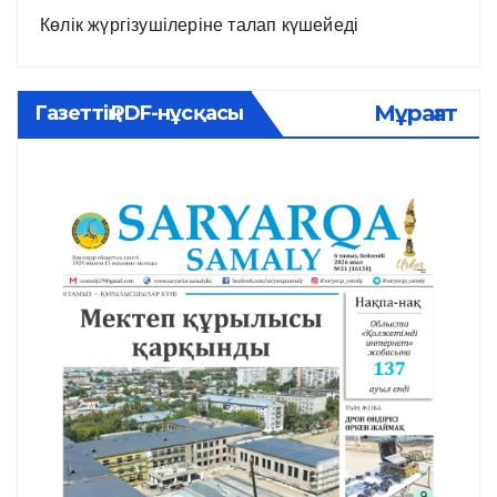
Көлік жүргізушілеріне талап күшейеді
Мұрағат
Газеттің PDF-нұсқасы