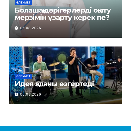
ӘЛЕУМЕТ
Болашақ дәрігерлерді оқыту
мерзімін ұзарту керек пе?
06.08.2026
ӘЛЕУМЕТ
Идея қаланы өзгертеді
06.08.2026