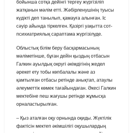
бойынша сотқа дейінгі тергеу жүргізіліп
жатқанын мәлім етті. Жәбірленушінің туысы
күдікті деп танылып, қамауға алынған. Іс
сәуір айында тіркелген. Қазіргі уақытта сот-
психиатриялық сараптама жүргізілуде.
Облыстық білім беру басқармасының
мәліметінше, бұған дейін қыздың отбасын
Галкин ауылдық округі әкімдігінің жедел
әрекет ету тобы көпбалалы және аз
қамтылған отбасы ретінде анықтап, атаулы
әлеуметтік көмек тағайындаған. Әкесі Галкин
мектебіне пеш жағушы ретінде жұмысқа
орналастырылған.
– Қыз аталған оқу орнында оқиды. Жүктілік
фактісін мектеп әкімшілігі оқушылардың