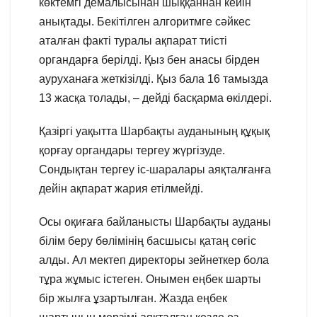
көктемгі демалысынан шыққаннан кейін
анықтады. Бекітілген алгоритмге сәйкес
аталған факті туралы ақпарат тиісті
органдарға берілді. Қыз бен анасы бірден
ауруханаға жеткізілді. Қыз бала 16 тамызда
13 жасқа толады, – дейді басқарма өкілдері.
Қазіргі уақытта Шарбақты ауданының құқық
қорғау органдары тергеу жүргізуде.
Сондықтан тергеу іс-шаралары аяқталғанға
дейін ақпарат жария етілмейді.
Осы оқиғаға байланысты Шарбақты ауданы
білім беру бөлімінің басшысы қатаң сөгіс
алды. Ал мектеп директоры зейнеткер бола
тұра жұмыс істеген. Онымен еңбек шарты
бір жылға ұзартылған. Жазда еңбек