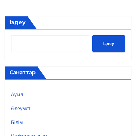
Іздеу
Іздеу
Санаттар
Ауыл
Әлеумет
Білім