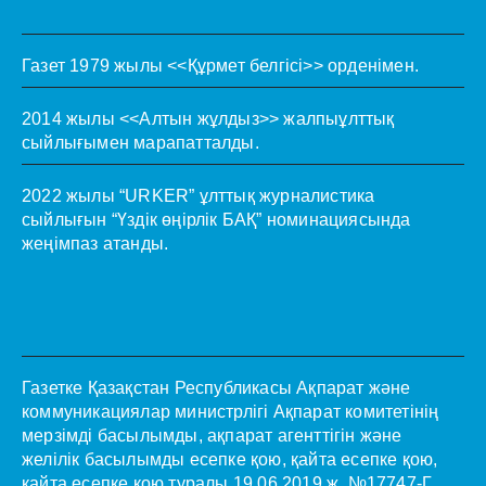
Газет 1979 жылы <<Құрмет белгісі>> орденімен.
2014 жылы <<Алтын жұлдыз>> жалпыұлттық
сыйлығымен марапатталды.
2022 жылы “URKER” ұлттық журналистика
сыйлығын “Үздік өңірлік БАҚ” номинациясында
жеңімпаз атанды.
Газетке Қазақстан Республикасы Ақпарат және
коммуникациялар министрлігі Ақпарат комитетінің
мерзімді басылымды, ақпарат агенттігін және
желілік басылымды есепке қою, қайта есепке қою,
қайта есепке қою туралы 19.06.2019 ж. №17747-Г