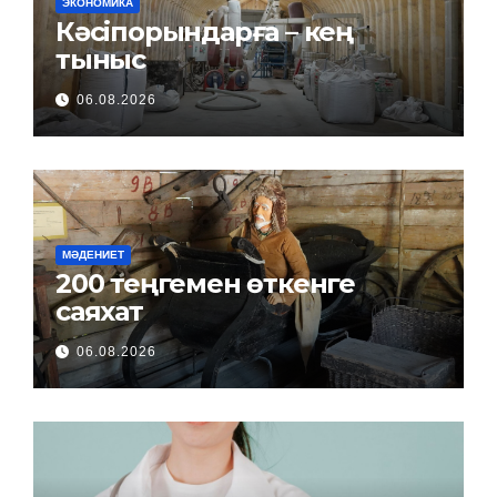
ЭКОНОМИКА
Кәсіпорындарға – кең
тыныс
06.08.2026
МӘДЕНИЕТ
200 теңгемен өткенге
саяхат
06.08.2026