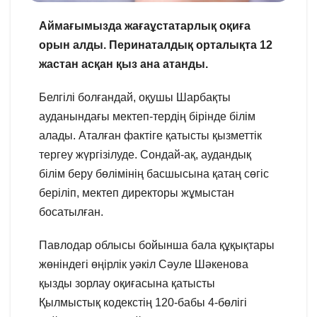
Аймағымызда жағаұстатарлық оқиға
орын алды. Перинаталдық орталықта 12
жастан асқан қыз ана атанды.
Белгілі болғандай, оқушы Шарбақты
ауданындағы мектеп-тердің бірінде білім
алады. Аталған фактіге қатысты қызметтік
тергеу жүргізілуде. Сондай-ақ, аудандық
білім беру бөлімінің басшысына қатаң сөгіс
беріліп, мектеп директоры жұмыстан
босатылған.
Павлодар облысы бойынша бала құқықтары
жөніндегі өңірлік уәкіл Сәуле Шәкенова
қызды зорлау оқиғасына қатысты
Қылмыстық кодекстің 120-бабы 4-бөлігі