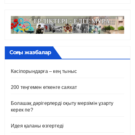
Соңғы жазбалар
Кәсіпорындарға – кең тыныс
200 теңгемен өткенге саяхат
Болашақ дәрігерлерді оқыту мерзімін ұзарту
керек пе?
Идея қаланы өзгертеді