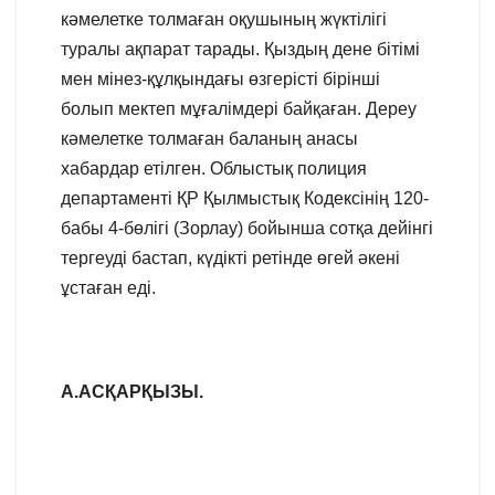
кәмелетке толмаған оқушының жүктілігі
туралы ақпарат тарады. Қыздың дене бітімі
мен мінез-құлқындағы өзгерісті бірінші
болып мектеп мұғалімдері байқаған. Дереу
кәмелетке толмаған баланың анасы
хабардар етілген. Облыстық полиция
департаменті ҚР Қылмыстық Кодексінің 120-
бабы 4-бөлігі (Зорлау) бойынша сотқа дейінгі
тергеуді бастап, күдікті ретінде өгей әкені
ұстаған еді.
А.АСҚАРҚЫЗЫ.