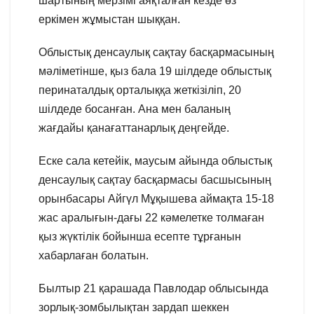
шартының мерзімі аяқталған кезде өз
еркімен жұмыстан шыққан.
Облыстық денсаулық сақтау басқармасының
мәліметінше, қыз бала 19 шілдеде облыстық
перинаталдық орталыққа жеткізіліп, 20
шілдеде босанған. Ана мен баланың
жағдайы қанағаттанарлық деңгейде.
Еске сала кетейік, маусым айында облыстық
денсаулық сақтау басқармасы басшысының
орынбасары Айгүл Мұқышева аймақта 15-18
жас аралығын-дағы 22 кәмелетке толмаған
қыз жүктілік бойынша есепте тұрғанын
хабарлаған болатын.
Былтыр 21 қарашада Павлодар облысында
зорлық-зомбылықтан зардап шеккен