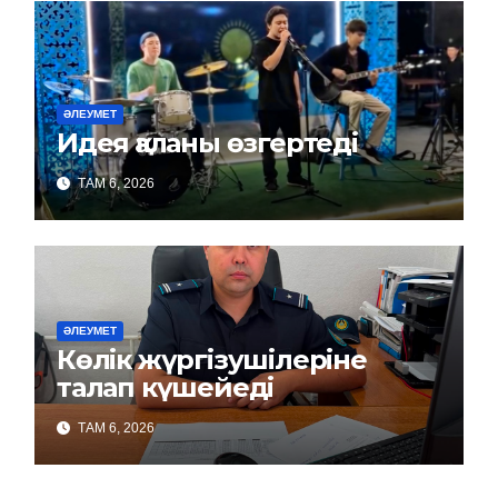
ӘЛЕУМЕТ
Идея қаланы өзгертеді
ТАМ 6, 2026
ӘЛЕУМЕТ
Көлік жүргізушілеріне
талап күшейеді
ТАМ 6, 2026