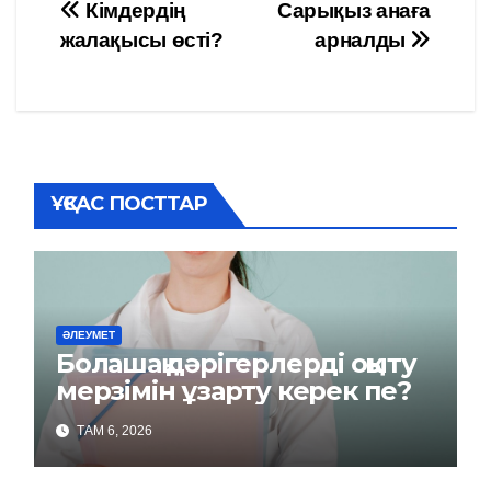
Навигация
Кімдердің
Сарықыз анаға
жалақысы өсті?
арналды
по
записям
ҰҚСАС ПОСТТАР
ӘЛЕУМЕТ
Болашақ дәрігерлерді оқыту
мерзімін ұзарту керек пе?
ТАМ 6, 2026