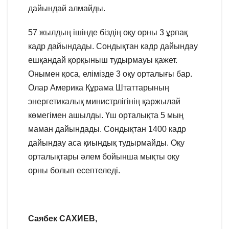
дайындай алмайды.
57 жылдың ішінде біздің оқу орны 3 ұрпақ
кадр дайындады. Сондықтан кадр дайындау
ешқандай қорқыныш тудырмауы қажет.
Онымен қоса, елімізде 3 оқу орталығы бар.
Олар Америка Құрама Штаттарының
энергетикалық министрлігінің қаржылай
көмегімен ашылды. Үш орталықта 5 мың
маман дайындады. Сондықтан 1400 кадр
дайындау аса қиындық тудырмайды. Оқу
орталықтары әлем бойынша мықты оқу
орны болып есептеледі.
Саябек САХИЕВ,