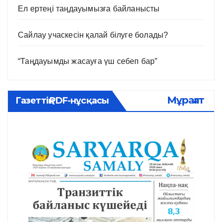
Ел ертеңі таңдауымызға байланысты
Сайлау учаскесін қалай білуге болады?
“Таңдауымды жасауға үш себеп бар”
Мұрағат
Газеттің PDF-нұсқасы