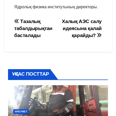
Ядролық физика институтының директоры.
Навигация
Тазалық
Халық АЭС салу
табалдырықтан
идеясына қалай
по
басталады
қарайды?
записям
ҰҚСАС ПОСТТАР
ӘЛЕУМЕТ