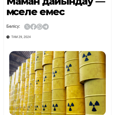
Маман дайындау —
мәселе емес
Бөлісу:
ТАМ 29, 2024