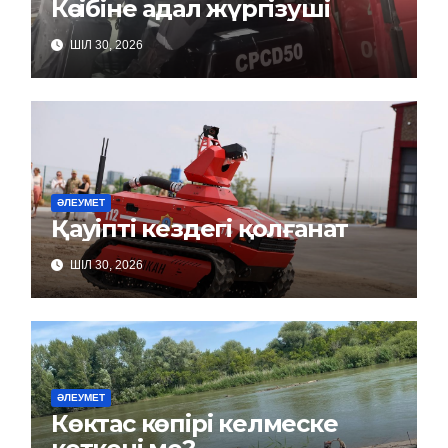
Кәсібіне адал жүргізуші
ШІЛ 30, 2026
ӘЛЕУМЕТ
Қауіпті кездегі қолғанат
ШІЛ 30, 2026
ӘЛЕУМЕТ
Көктас көпірі келмеске