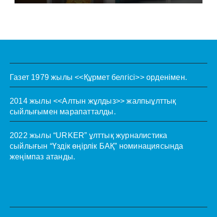
Газет 1979 жылы <<Құрмет белгісі>> орденімен.
2014 жылы <<Алтын жұлдыз>> жалпыұлттық
сыйлығымен марапатталды.
2022 жылы “URKER” ұлттық журналистика
сыйлығын “Үздік өңірлік БАҚ” номинациясында
жеңімпаз атанды.