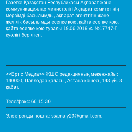
Газетке Қазақстан Республикасы Ақпарат және
коммуникациялар министрлігі Ақпарат комитетінің
мерзімді басылымды, ақпарат агенттігін және
желілік басылымды есепке қою, қайта есепке қою,
қайта есепке қою туралы 19.06.2019 ж. №17747-Г
куәлігі берілген.
<<Ертіс Медиа>>
ЖШС редакцияның мекенжайы:
140000, Павлодар қаласы, Астана көшесі, 143-үй. 3-
қабат.
Теле/факс: 66-15-30
Электронды пошта:
ssamaly29@gmail.com
.