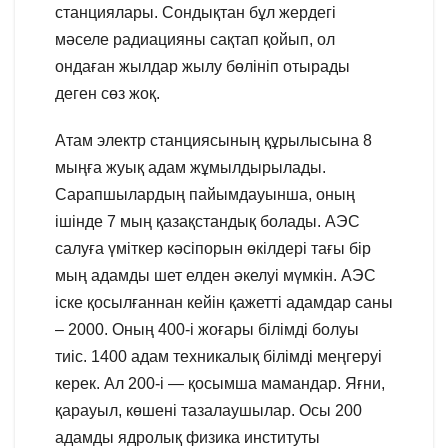
станциялары. Сондықтан бұл жердегі
мәселе радиацияны сақтап қойып, ол
ондаған жылдар жылу бөлініп отырады
деген сөз жоқ.
Атам электр станциясының құрылысына 8
мыңға жуық адам жұмылдырылады.
Сарапшылардың пайымдауынша, оның
ішінде 7 мың қазақстандық болады. АЭС
салуға үміткер кәсіпорын өкілдері тағы бір
мың адамды шет елден әкелуі мүмкін. АЭС
іске қосылғаннан кейін қажетті адамдар саны
– 2000. Оның 400-і жоғары білімді болуы
тиіс. 1400 адам техникалық білімді меңгеруі
керек. Ал 200-і — қосымша мамандар. Яғни,
қарауыл, көшені тазалаушылар. Осы 200
адамды ядролық физика институты