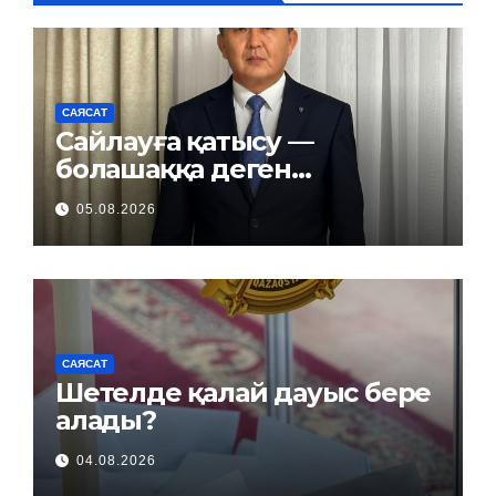
САЯСАТ
Сайлауға қатысу —
болашаққа деген
жауапкершілік
05.08.2026
САЯСАТ
Шетелде қалай дауыс бере
алады?
04.08.2026