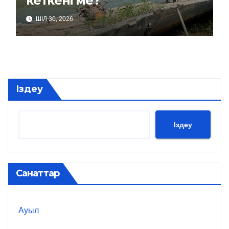
кеткені ме?
ШІЛ 30, 2026
Іздеу
Іздеу
Санаттар
Ауыл