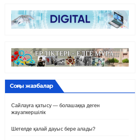
Соңғы жазбалар
Сайлауға қатысу — болашаққа деген
жауапкершілік
Шетелде қалай дауыс бере алады?