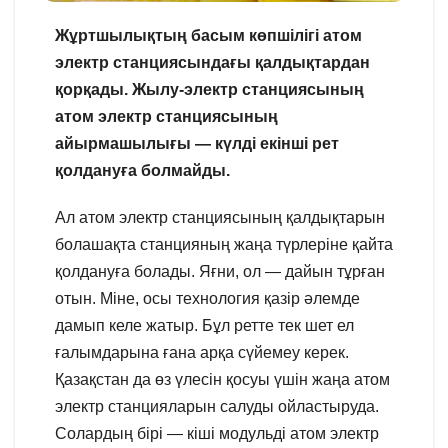
Жұртшылықтың басым көпшілігі атом
электр станциясындағы қалдықтардан
қорқады. Жылу-электр станциясының
атом электр станциясының
айырмашылығы — күлді екінші рет
қолдануға болмайды.
Ал атом электр станциясының қалдықтарын
болашақта станцияның жаңа түрлеріне қайта
қолдануға болады. Яғни, ол — дайын тұрған
отын. Міне, осы технология қазір әлемде
дамып келе жатыр. Бұл ретте тек шет ел
ғалымдарына ғана арқа сүйемеу керек.
Қазақстан да өз үлесін қосуы үшін жаңа атом
электр станцияларын салуды ойластыруда.
Солардың бірі — кіші модульді атом электр