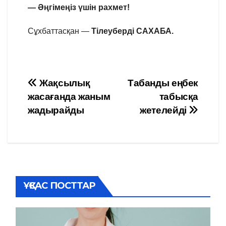
— Әңгімеңіз үшін рахмет!
Сұхбаттасқан —
Тілеуберді САХАБА.
Навигация
Жақсылық
Табанды еңбек
жасағанда жаным
табысқа
по
жадырайды
жетелейді
записям
ҰҚСАС ПОСТТАР