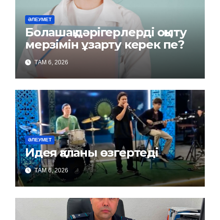
ӘЛЕУМЕТ
Болашақ дәрігерлерді оқыту
мерзімін ұзарту керек пе?
ТАМ 6, 2026
ӘЛЕУМЕТ
Идея қаланы өзгертеді
ТАМ 6, 2026