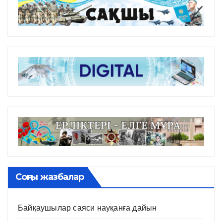
Соңғы жазбалар
Байқаушылар саяси науқанға дайын