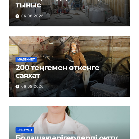
тыныс
06.08.2026
МӘДЕНИЕТ
200 теңгемен өткенге
саяхат
06.08.2026
ӘЛЕУМЕТ
Болашақ дәрігерлерді оқыту