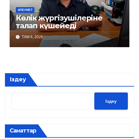
ӘЛЕУМЕТ
Көлік жүргізушілеріне
талап күшейеді
ТАМ 6, 2026
Іздеу
Іздеу
Санаттар