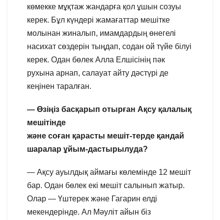
көмекке мұқтаж жандарға қол ұшын созуы
керек. Бұл күндері жамағаттар мешітке
молынан жиналып, имамдардың өнегелі
насихат сөздерін тыңдап, содан ой түйе білуі
керек. Одан бөлек Алла Елшісінің пәк
рухына арнап, салауат айту дәстүрі де
кеңінен таралған.
— Өзіңіз басқарып отырған Ақсу қалалық
мешітінде
және соған қарасты мешіт-терде қандай
шаралар ұйым-дастырылуда?
— Ақсу ауылдық аймағы көлемінде 12 мешіт
бар. Одан бөлек екі мешіт салынып жатыр.
Олар — Үштерек және Гагарин елді
мекендерінде. Ал Мәуліт айын біз