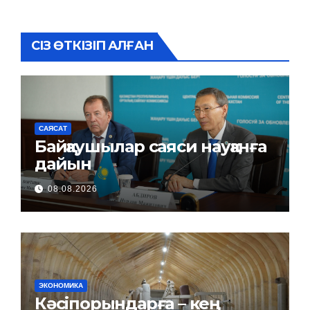
СІЗ ӨТКІЗІП АЛҒАН
САЯСАТ
Байқаушылар саяси науқанға
дайын
08.08.2026
ЭКОНОМИКА
Кәсіпорындарға – кең