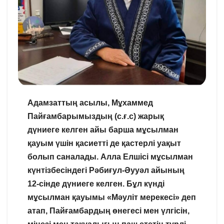
Адамзаттың асылы, Мұхаммед
Пайғамбарымыздың (с.ғ.с) жарық
дүниеге келген айы барша мұсылман
қауым үшін қасиетті де қастерлі уақыт
болып саналады. Алла Елшісі мұсылман
күнтізбесіндегі Рәбиғул-Әууәл айының
12-сінде дүниеге келген. Бұл күнді
мұсылман қауымы «Мәуліт мерекесі» деп
атап, Пайғамбардың өнегесі мен үлгісін,