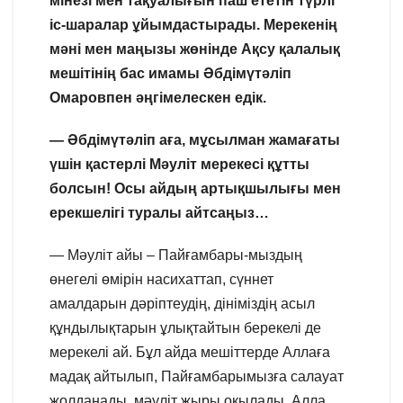
мінезі мен тақуалығын паш ететін түрлі
іс-шаралар ұйымдастырады. Мерекенің
мәні мен маңызы жөнінде Ақсу қалалық
мешітінің бас имамы Әбдімүтәліп
Омаровпен әңгімелескен едік.
— Әбдімүтәліп аға, мұсылман жамағаты
үшін қастерлі Мәуліт мерекесі құтты
болсын! Осы айдың артықшылығы мен
ерекшелігі туралы айтсаңыз…
— Мәуліт айы – Пайғамбары-мыздың
өнегелі өмірін насихаттап, сүннет
амалдарын дәріптеудің, дініміздің асыл
құндылықтарын ұлықтайтын берекелі де
мерекелі ай. Бұл айда мешіттерде Аллаға
мадақ айтылып, Пайғамбарымызға салауат
жолданады, мәуліт жыры оқылады. Алла