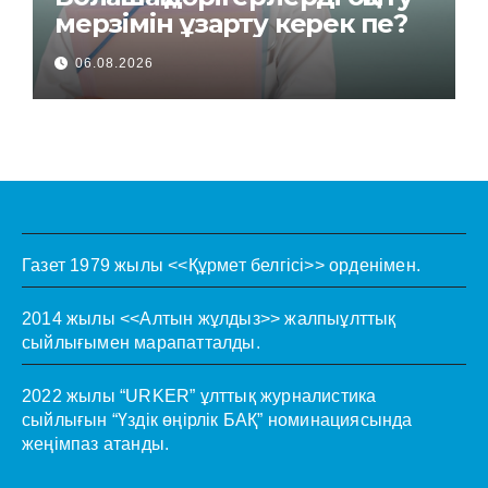
мерзімін ұзарту керек пе?
06.08.2026
Газет 1979 жылы <<Құрмет белгісі>> орденімен.
2014 жылы <<Алтын жұлдыз>> жалпыұлттық
сыйлығымен марапатталды.
2022 жылы “URKER” ұлттық журналистика
сыйлығын “Үздік өңірлік БАҚ” номинациясында
жеңімпаз атанды.