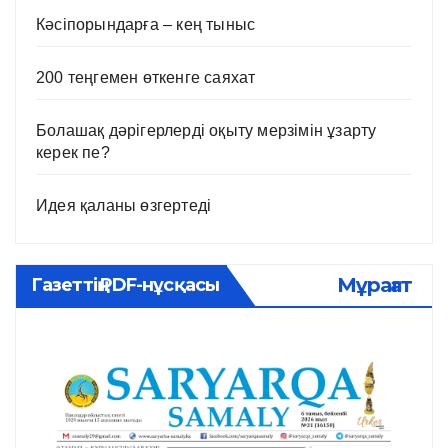
Кәсіпорындарға – кең тыныс
200 теңгемен өткенге саяхат
Болашақ дәрігерлерді оқыту мерзімін ұзарту
керек пе?
Идея қаланы өзгертеді
Мұрағат
Газеттің PDF-нұсқасы