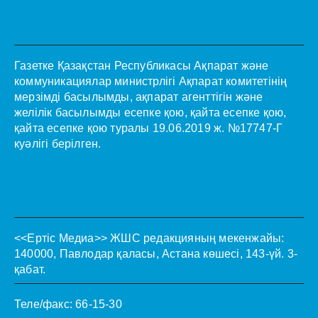
Газетке Қазақстан Республикасы Ақпарат және
коммуникациялар министрлігі Ақпарат комитетінің
мерзімді басылымды, ақпарат агенттігін және
желілік басылымды есепке қою, қайта есепке қою,
қайта есепке қою туралы 19.06.2019 ж. №17747-Г
куәлігі берілген.
<<Ертіс Медиа>>
ЖШС редакцияның мекенжайы:
140000, Павлодар қаласы, Астана көшесі, 143-үй. 3-
қабат.
Теле/факс: 66-15-30