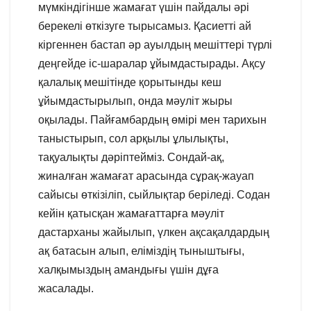
мүмкіндігінше жамағат үшін пайдалы әрі
берекелі өткізуге тырысамыз. Қасиетті ай
кіргеннен бастап әр ауылдың мешіттері түрлі
деңгейде іс-шаралар ұйымдастырады. Ақсу
қалалық мешітінде қорытынды кеш
ұйымдастырылып, онда мәуліт жыры
оқылады. Пайғамбардың өмірі мен тарихын
таныстырып, сол арқылы ұлылықты,
тақуалықты дәріптейміз. Сондай-ақ,
жиналған жамағат арасында сұрақ-жауап
сайысы өткізіліп, сыйлықтар беріледі. Содан
кейін қатысқан жамағаттарға мәуліт
дастарханы жайылып, үлкен ақсақалдардың
ақ батасын алып, еліміздің тыныштығы,
халқымыздың амандығы үшін дұға
жасалады.