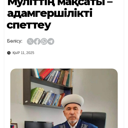
Мәуліттің мақсаты –
адамгершілікті
әспеттеу
Бөлісу:
ҚЫР 11, 2025