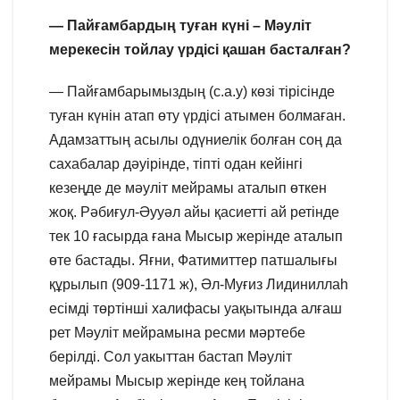
— Пайғамбардың туған күні – Мәуліт
мерекесін тойлау үрдісі қашан басталған?
— Пайғамбарымыздың (с.а.у) көзі тірісінде
туған күнін атап өту үрдісі атымен болмаған.
Адамзаттың асылы одүниелік болған соң да
сахабалар дәуірінде, тіпті одан кейінгі
кезеңде де мәуліт мейрамы аталып өткен
жоқ. Рәбиғул-Әууәл айы қасиетті ай ретінде
тек 10 ғасырда ғана Мысыр жерінде аталып
өте бастады. Яғни, Фатимиттер патшалығы
құрылып (909-1171 ж), Әл-Муғиз Лидиниллаһ
есімді төртінші халифасы уақытында алғаш
рет Мәуліт мейрамына ресми мәртебе
берілді. Сол уакыттан бастап Мәуліт
мейрамы Мысыр жерінде кең тойлана