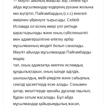
— Мәуліт айының маңызы зор, себебі бұл
айда мұсылмандар өздерінің рухани жолына
көз жүгіртіп, Пайғамбардың (с.ғ.с) өнегелі
өмірінен үйренуге тырысады. Себебі
Исламда ол кісінің өмірі үлгі ретінде
қарастырылады және оның сүйіспеншілігі
мен адамгершілігіне еліктеу әрбір
мұсылманның міндеті болып саналады.
Мәуліт айында мұсылмандар Пайғамбарды
мадақ-
тап, оның адамзатқа әкелген исламдық
құндылықтарын, оның ішінде әділдік,
шыншылдық, мейі-рімділік және сабырлық
секілді қасиеттерді еске алады. Сонымен
қатар, мешіттерде арнайы дұғалар оқылып,
Құран хатым жасалады. Бұл айда
мұсылмандар қайырымдылық жасап,