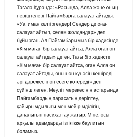
Тағала Құранда: «Расында, Алла және оның
періштелері Пайғамбарға салауат айтады:
«Уа, иман келтіргендер! Сендер де оған
салауат айтып, сәлем жолдаңдар» деп
бұйырған. Ал Пайғамбарымыз бір хадисінде:
«Кім маған бір салауат айтса, Алла оған он
салауат айтады» деген. Тағы бір хадисте:
«Кім маған бір салауат айтса, оған Алла он
салауат айтады, оның он күнәсін кешіреді
әрі дәрежесін он есеге көтереді» деп
сүйіншілеген. Мәуліт мерекесінің астарында
Пайғамбардың парасатын дәріптеу,
қайырымдылығы мен мейірімділігін,
даналығын насихаттау жатыр. Міне, осы
арқылы адамдарды ізгілікке баулитын
боламыз.