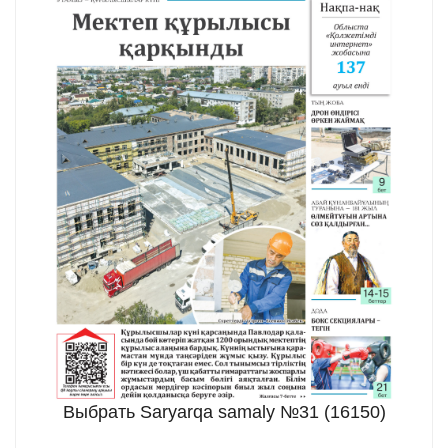
Выбрать Saryarqa samaly №31 (16150)