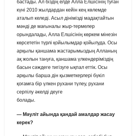
бастады. Ал біздің елде Алла Елшісінің туған
күні 2010 жылдардан кейін кең көлемде
аталып келеді. Асыл дінімізді мадақтайтын
мәнді де мағыналы жыр-термелер
орындалады, Алла Елшісінің көркем мінезін
көрсететін түрлі қойылымдар қойылуда. Осы
арқылы қаншама жастарымыздың Алланың
ақ жолын тануға, қаншама үлкендеріміздің
басын сәждеге тигізуге ықпал еттік. Осы
арқылы барша дін қызметкерлері бүкіл
қоғамға бір үлкен рухани түлеу, рухани
серпілу әкелді деуге
болады.
— Мәуліт айында қандай амалдар жасау
керек?