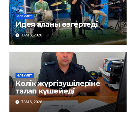
ӘЛЕУМЕТ
Идея қаланы өзгертеді
ТАМ 6, 2026
ӘЛЕУМЕТ
Көлік жүргізушілеріне
талап күшейеді
ТАМ 6, 2026