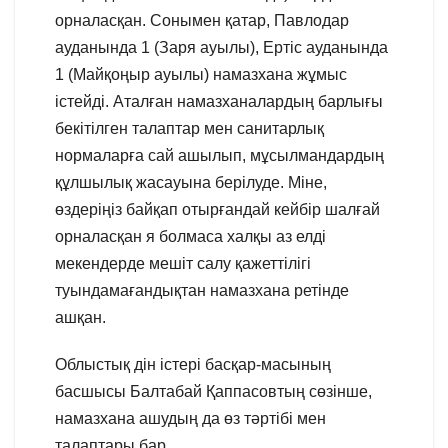
орналасқан. Сонымен қатар, Павлодар
ауданында 1 (Заря ауылы), Ертіс ауданында
1 (Майқоңыр ауылы) намазхана жұмыс
істейді. Аталған намазханалардың барлығы
бекітілген талаптар мен санитарлық
нормаларға сай ашылып, мұсылмандардың
құлшылық жасауына берілуде. Міне,
өздеріңіз байқап отырғандай кейбір шалғай
орналасқан я болмаса халқы аз елді
мекендерде мешіт салу қажеттілігі
туындамағандықтан намазхана ретінде
ашқан.
Облыстық дін істері басқар-масының
басшысы Балтабай Қаппасовтың сөзінше,
намазхана ашудың да өз тәртібі мен
талаптары бар.