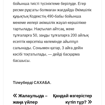
бойынша тиісті түсініктеме берілуде. Егер
ресми рұқсаты болмаған жағдайда Әкімшілік
құқықтық Кодекстің 490-бабы бойынша
мекеме иелері әкімшілік жауап-кершілікке
тартылады. Нақтылап айтсақ, жеке
тұлғаларға 50, заңды тұлғаларға 200 айлық
есептік көрсеткіш көлемінде айыппұл
салынады. Сонымен қатар, 3 айға дейін
кәсібі тоқтатылады, — дейді басқарма
басшысы.
Тілеуберді САХАБА.
Навигация
Жалаулыда –
Қандай өзгерістер
жаңа үйлер
күтіп тұр?