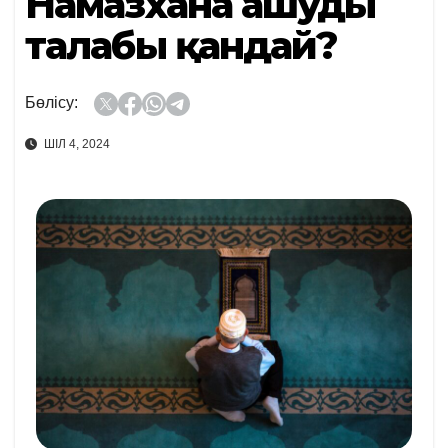
Намазхана ашудың
талабы қандай?
Бөлісу:
ШІЛ 4, 2024