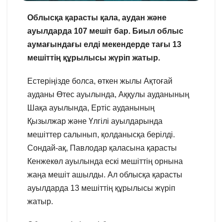
Облысқа қарасты қала, аудан және
ауылдарда 107 мешіт бар. Биыл облыс
аумағындағы елді мекендерде тағы 13
мешіттің құрылысы жүріп жатыр.
Естеріңізде болса, өткен жылы Ақтоғай
ауданы Өтес ауылында, Аққулы ауданының
Шақа ауылында, Ертіс ауданының
Қызылжар және Үлгілі ауылдарында
мешіттер салынып, қолданысқа берілді.
Сондай-ақ, Павлодар қаласына қарасты
Кенжекөл ауылында ескі мешіттің орнына
жаңа мешіт ашылды. Ал облысқа қарасты
ауылдарда 13 мешіттің құрылысы жүріп
жатыр.