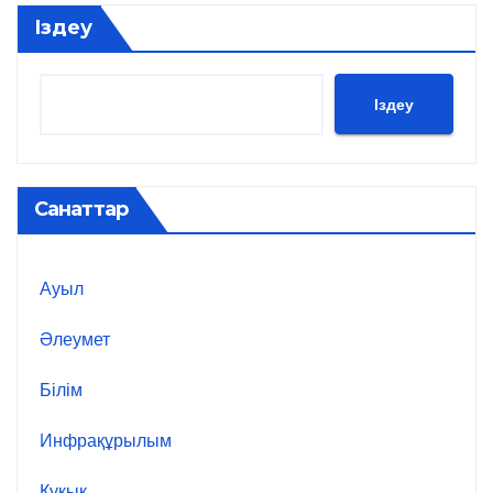
Іздеу
Іздеу
Санаттар
Ауыл
Әлеумет
Білім
Инфрақұрылым
Құқық