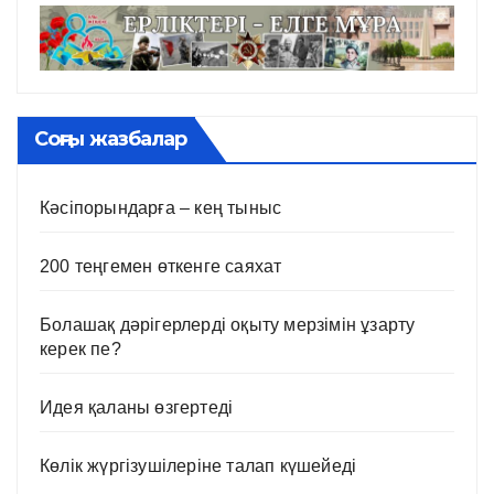
Соңғы жазбалар
Кәсіпорындарға – кең тыныс
200 теңгемен өткенге саяхат
Болашақ дәрігерлерді оқыту мерзімін ұзарту
керек пе?
Идея қаланы өзгертеді
Көлік жүргізушілеріне талап күшейеді