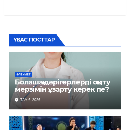
по
записям
ҰҚСАС ПОСТТАР
ӘЛЕУМЕТ
Болашақ дәрігерлерді оқыту
мерзімін ұзарту керек пе?
ТАМ 6, 2026