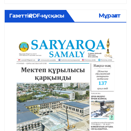
Мұрағат
Газеттің PDF-нұсқасы