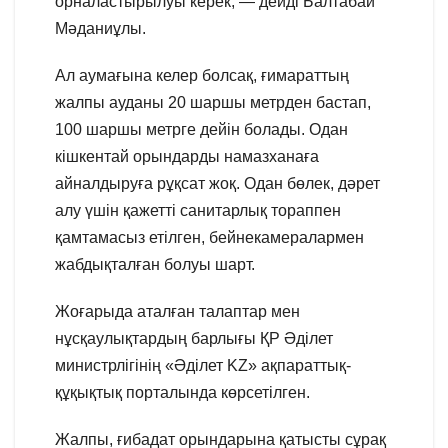
орналастырылуы керек, — дейді Балтабай
Мәданиұлы.
Ал аумағына келер болсақ, ғимараттың
жалпы ауданы 20 шаршы метрден бастап,
100 шаршы метрге дейін болады. Одан
кішкентай орындарды намазханаға
айналдыруға рұқсат жоқ. Одан бөлек, дәрет
алу үшін қажетті санитарлық тораппен
қамтамасыз етілген, бейнекамералармен
жабдықталған болуы шарт.
Жоғарыда аталған талаптар мен
нұсқаулықтардың барлығы ҚР Әділет
министрлігінің «Әділет KZ» ақпараттық-
құқықтық порталында көрсетілген.
Жалпы, ғибадат орындарына қатысты сұрақ