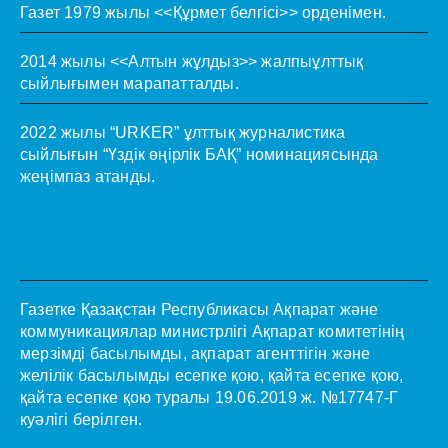
Газет 1979 жылы <<Құрмет белгісі>> орденімен.
2014 жылы <<Алтын жұлдыз>> жалпыұлттық
сыйлығымен марапатталды.
2022 жылы “URKER” ұлттық журналистика
сыйлығын “Үздік өңірлік БАҚ” номинациясында
жеңімпаз атанды.
Газетке Қазақстан Республикасы Ақпарат және
коммуникациялар министрлігі Ақпарат комитетінің
мерзімді басылымды, ақпарат агенттігін және
желілік басылымды есепке қою, қайта есепке қою,
қайта есепке қою туралы 19.06.2019 ж. №17747-Г
куәлігі берілген.