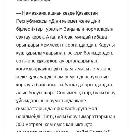
— Намазхана ашқан кезде Қазақстан
Республикасы «Діни қызмет және діни
бірлестіктер туралы» Заңының нормаларын
сақтау керек. Атап айтсақ, мұндай ғибадат
орындары мемлекеттік органдардан, Қарулы
күш құрылымдарынан, әскери бөлімдерден,
сот және құқық қорғау органдарынан,
қоғамдық қауіпсіздікті қамтамасыз ету және
жеке тұлғалардың өмірі мен денсаулығын
қорғауға байланысты басқа да орындардан
алыс болуы шарт. Сонымен қатар, білім беру
ұйымдарының аумағында және
ғимараттарында орналастыруға жол
берілмейді. Тіпті, білім беру ғимараттарынан
300 метрден кем емес қашықтықта