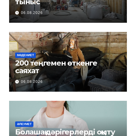
тыныс
06.08.2026
МӘДЕНИЕТ
200 теңгемен өткенге
саяхат
06.08.2026
ӘЛЕУМЕТ
Болашақ дәрігерлерді оқыту