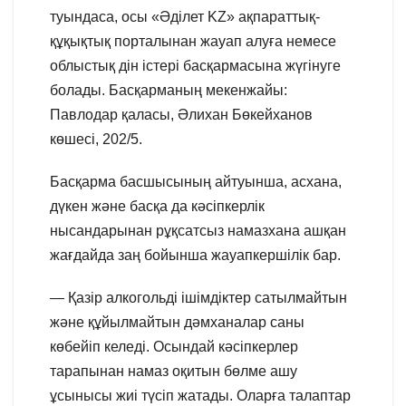
туындаса, осы «Әділет KZ» ақпараттық-
құқықтық порталынан жауап алуға немесе
облыстық дін істері басқармасына жүгінуге
болады. Басқарманың мекенжайы:
Павлодар қаласы, Әлихан Бөкейханов
көшесі, 202/5.
Басқарма басшысының айтуынша, асхана,
дүкен және басқа да кәсіпкерлік
нысандарынан рұқсатсыз намазхана ашқан
жағдайда заң бойынша жауапкершілік бар.
— Қазір алкогольді ішімдіктер сатылмайтын
және құйылмайтын дәмханалар саны
көбейіп келеді. Осындай кәсіпкерлер
тарапынан намаз оқитын бөлме ашу
ұсынысы жиі түсіп жатады. Оларға талаптар