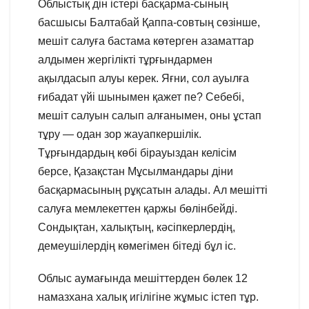
Облыстық дін істері басқарма-сының
басшысы Балтабай Қаппа-совтың сөзінше,
мешіт салуға бастама көтерген азаматтар
алдымен жергілікті тұрғындармен
ақылдасып алуы керек. Яғни, сол ауылға
ғибадат үйі шынымен қажет пе? Себебі,
мешіт салуын салып алғанымен, оны ұстап
тұру — одан зор жауапкершілік.
Тұрғындардың көбі бірауыздан келісім
берсе, Қазақстан Мұсылмандары діни
басқармасының рұқсатын алады. Ал мешітті
салуға мемлекеттен қаржы бөлінбейді.
Сондықтан, халықтың, кәсіпкерлердің,
демеушілердің көмегімен бітеді бұл іс.
Облыс аумағында мешіттерден бөлек 12
намазхана халық игілігіне жұмыс істеп тұр.