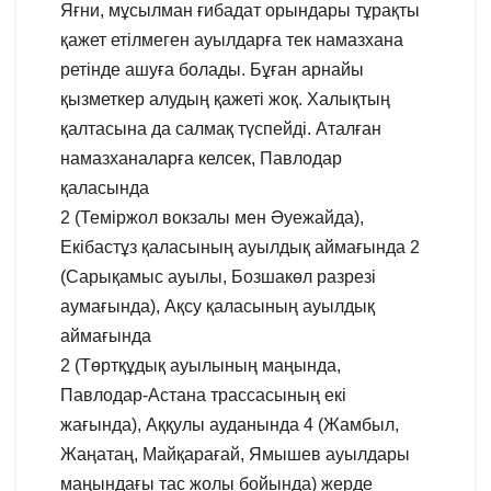
Яғни, мұсылман ғибадат орындары тұрақты
қажет етілмеген ауылдарға тек намазхана
ретінде ашуға болады. Бұған арнайы
қызметкер алудың қажеті жоқ. Халықтың
қалтасына да салмақ түспейді. Аталған
намазханаларға келсек, Павлодар
қаласында
2 (Теміржол вокзалы мен Әуежайда),
Екібастұз қаласының ауылдық аймағында 2
(Сарықамыс ауылы, Бозшакөл разрезі
аумағында), Ақсу қаласының ауылдық
аймағында
2 (Төртқұдық ауылының маңында,
Павлодар-Астана трассасының екі
жағында), Аққулы ауданында 4 (Жамбыл,
Жаңатаң, Майқарағай, Ямышев ауылдары
маңындағы тас жолы бойында) жерде