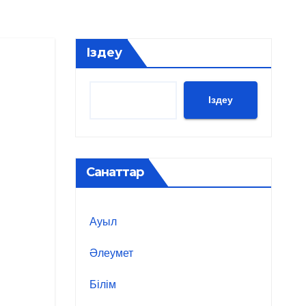
Іздеу
Іздеу
Санаттар
Ауыл
Әлеумет
Білім