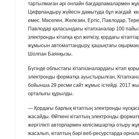
тартылмаған әрі онлайн бағдарламалармен жұм
Цифрландыру жүйесін дамытуда бұл жағдай кеде
емес. Мәселен, Железин, Ертіс, Павлодар, Тер
Павлодар қаласындағы кітапханалар 100 пайыз
электронды кітапқа қол жеткізу, қордағы кітап
жұмысын автоматтандыру, қашықтағы оқырманд
Шолпан Баянқызы.
Бүгінде облыстағы кітапханалардағы кітап қо
электронды форматқа ауыстырылған. Кітапхан
бойынша 29 ресми сайт жұмыс істейді. 2017 ж
орталығы құрылды.
— Қордағы барлық кітаптың электронды нұсқас
жасайды. Өйткені кітаптың электронды форматы
жергілікті авторлармен келісімшартқа отыру жұ
жасалып, кітаптың бәрі веб-ресурстарда орнал