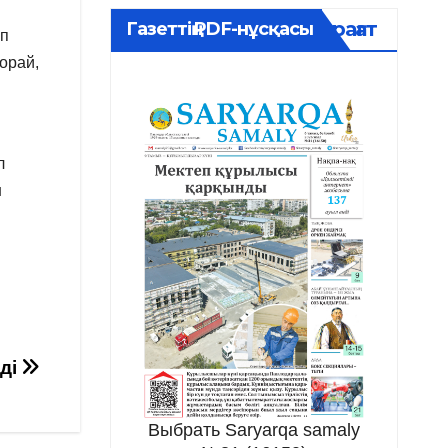
Мұрағат
Газеттің PDF-нұсқасы
ап
орай,
л
н
еді
Выбрать Saryarqa samaly