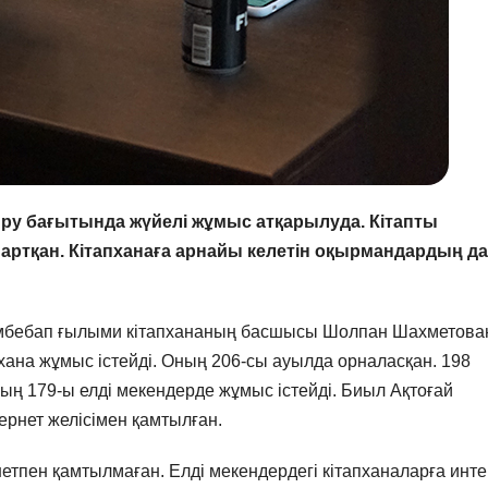
ру бағытында жүйелі жұмыс атқарылуда. Кітапты
ртқан. Кітапханаға арнайы келетін оқырмандардың да
әмбебап ғылыми кітапхананың басшысы Шолпан Шахметов
ана жұмыс істейді. Оның 206-сы ауылда орналасқан. 198
ның 179-ы елді мекендерде жұмыс істейді. Биыл Ақтоғай
рнет желісімен қамтылған.
нетпен қамтылмаған. Елді мекендердегі кітапханаларға инт