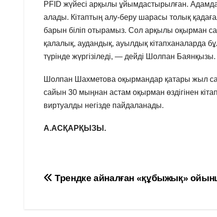
РFID жүйесі арқылы ұйымдастырылған. Адамдар 
алады. Кітаптың алу-беру шарасы толық қадағ
барын біліп отырамыз. Сол арқылы оқырман сан
қалалық, аудандық, ауылдық кітапханаларда бұ
түрінде жүргізіледі, — дейді Шолпан Баянқызы.
Шолпан Шахметова оқырмандар қатары жыл сай
сайын 30 мыңнан астам оқырман өздігінен кітап
виртуалды негізде пайдаланады.
А.АСҚАРҚЫЗЫ.
Навигация
Трендке айналған «құбыжық» ойы
по