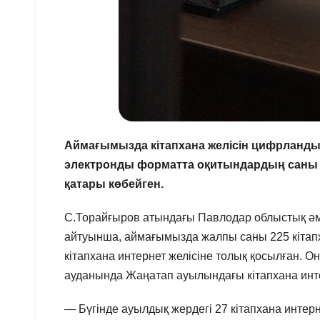
Аймағымызда кітапхана желісін цифрланды
электронды форматта оқитындардың саны а
қатары көбейген.
С.Торайғыров атындағы Павлодар облыстық 
айтуынша, аймағымызда жалпы саны 225 кітапх
кітапхана интернет желісіне толық қосылған. О
ауданында Жаңатап ауылындағы кітапхана инте
— Бүгінде ауылдық жердегі 27 кітапхана интер