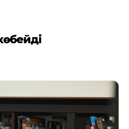
көбейді