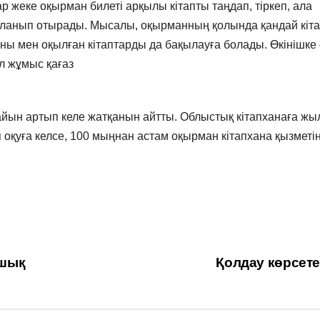
жеке оқырман билеті арқылы кітапты таңдап, тіркеп, ала
аланып отырады. Мысалы, оқырманның қолында қандай кіт
ы мен оқылған кітаптарды да бақылауға болады. Өкінішке 
л жұмыс қағаз
ын артып келе жатқанын айтты. Облыстық кітапханаға жы
 оқуға келсе, 100 мыңнан астам оқырман кітапхана қызметі
ншық
Қолдау көрсет