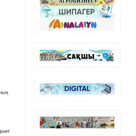
аның
ернет