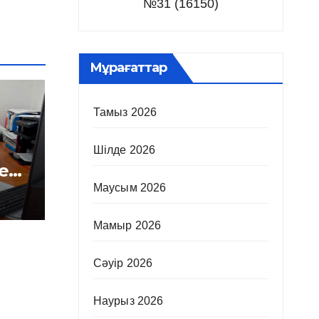
№31 (16150)
Мұрағаттар
Тамыз 2026
Шілде 2026
е
і
Маусым 2026
Мамыр 2026
Сәуір 2026
Наурыз 2026