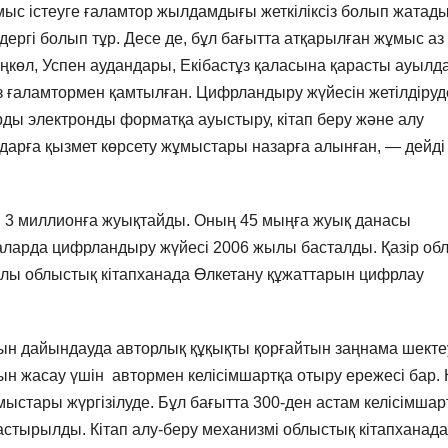
ыс істеуге ғаламтор жылдамдығы жеткіліксіз болып жатады
ргі болып тұр. Десе де, бұл бағытта атқарылған жұмыс аз
еңкөл, Успен аудандары, Екібастұз қаласына қарасты ауылд
 ғаламтормен қамтылған. Цифрландыру жүйесін жетілдіруд
тарды электронды форматқа ауыстыру, кітап беру және алу
арға қызмет көрсету жұмыстары назарға алынған, — дейді
ры 3 миллионға жуықтайды. Оның 45 мыңға жуық данасы
аларда цифрландыру жүйесі 2006 жылы басталды. Қазір об
ылы облыстық кітапханада Өлкетану құжаттарын цифрлау
ын дайындауда авторлық құқықты қорғайтын заңнама шекте
н жасау үшін автормен келісімшартқа отыру ережесі бар. 
мыстары жүргізілуде. Бұл бағытта 300-ден астам келісімшар
астырылды. Кітап алу-беру механизмі облыстық кітапханада