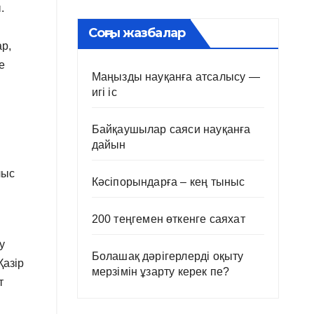
.
Соңғы жазбалар
ар,
е
Маңызды науқанға атсалысу —
игі іс
Байқаушылар саяси науқанға
дайын
лыс
Кәсіпорындарға – кең тыныс
200 теңгемен өткенге саяхат
у
Болашақ дәрігерлерді оқыту
Қазір
мерзімін ұзарту керек пе?
т