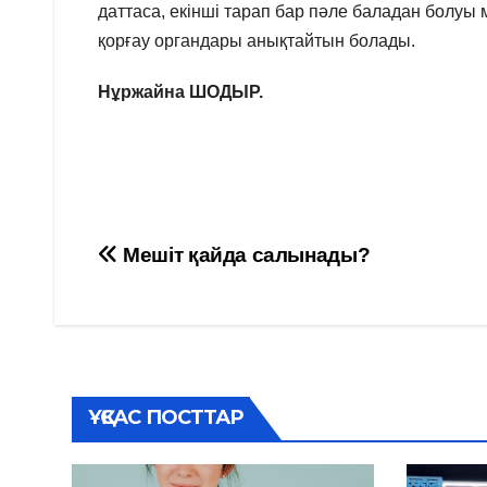
даттаса, екінші тарап бар пәле баладан болуы м
қорғау органдары анықтайтын болады.
Нұржайна ШОДЫР.
Навигация
Мешіт қайда салынады?
по
записям
ҰҚСАС ПОСТТАР