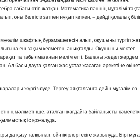
асы орна-тылған 3-қабатындағы №34 кабинетте болған.
ебра сабағы өтіп жатқан. Математика пәнінің мұғалімі тақ
ып, оны белгісіз затпен нұқып кеткен, – дейді қалалық біл
 мұғалім шкафтың бұрамашегесін алып, оқушыны түртіп жа
аулығына еш зақым келмегені анықталды. Оқушыны мектеп
 жарақат та табылмағанын мәлім етті. Баланы жедел жәрдем
н. Ал басы дауға қалған жас ұстаз жасаған әрекетіне өкінет
шаралары жүргізілуде. Тергеу аяқталғанға дейін мұғалім өз
тінің мәліметінше, аталған жағдайға байланысты кәмелетк
қылмыстық іс қозғалуда.
 да қызу талқылап, ой-пікірлері екіге жарылуда. Бірі мұға