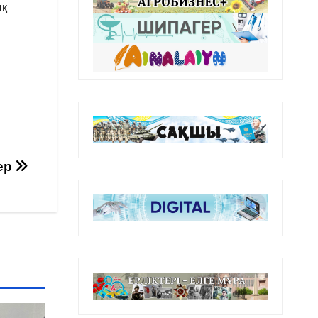
ық
тер