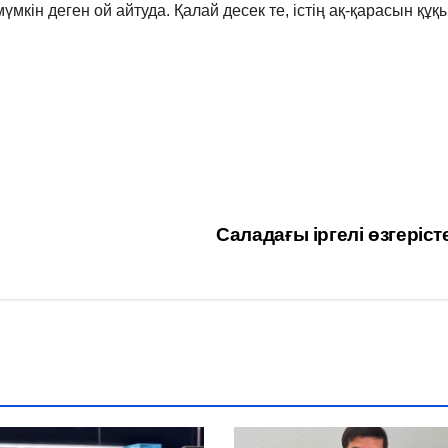
үмкін деген ой айтуда. Қалай десек те, істің ақ-қарасын құқ
Саладағы іргелі өзгеріс