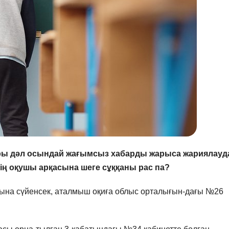
дары дәл осындай жағымсыз хабарды жарыса жариялауд
нің оқушы арқасына шеге сұққаны рас па?
атына сүйенсек, аталмыш оқиға облыс орталығын-дағы №26