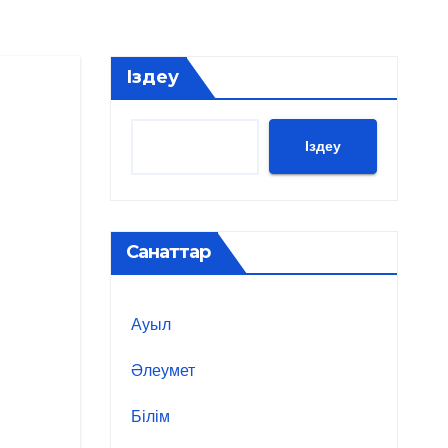
Іздеу
Іздеу
Санаттар
Ауыл
Әлеумет
Білім