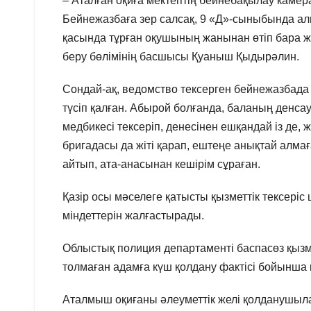
– Аталған оқиға мектептің бейнебақылау камер
Бейнежазбаға зер салсақ, 9 «Д»-сыныбында алг
қасында тұрған оқушының жанынан өтіп бара жат
беру бөлімінің басшысы Қуаныш Қыдырәлин.
Сондай-ақ, ведомство тексерген бейнежазбада
түсіп қалған. Абырой болғанда, баланың денс
медбикесі тексеріп, денесінен ешқандай із де,
бригадасы да жіті қарап, ештеңе анықтай алмаға
айтып, ата-анасынан кешірім сұраған.
Қазір осы мәселеге қатысты қызметтік тексеріс 
міндеттерін жалғастырады.
Облыстық полиция департаменті баспасөз қызме
толмаған адамға күш қолдану фактісі бойынша 
Аталмыш оқиғаны әлеуметтік желі қолданушылары