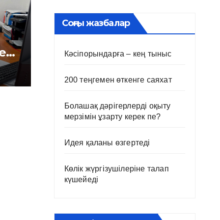
Соңғы жазбалар
е
Кәсіпорындарға – кең тыныс
і
200 теңгемен өткенге саяхат
Болашақ дәрігерлерді оқыту
мерзімін ұзарту керек пе?
Идея қаланы өзгертеді
Көлік жүргізушілеріне талап
күшейеді