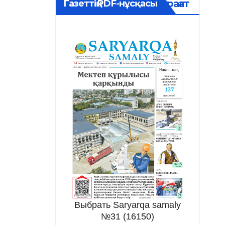
Мұрағат
Газеттің PDF-нұсқасы
Выбрать Saryarqa samaly
№31 (16150)