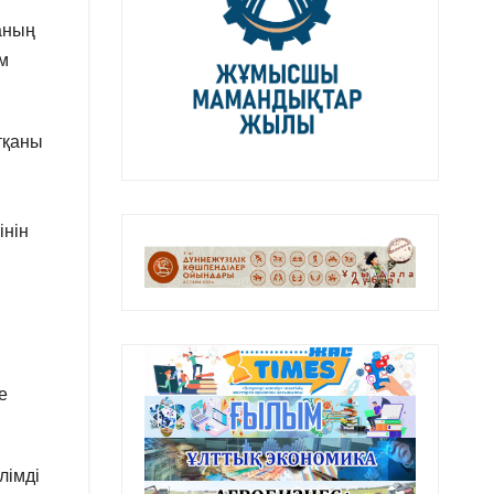
таның
ім
тқаны
інін
е
лімді