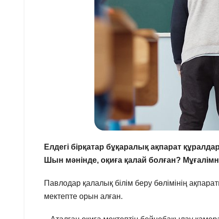
Елдегі бірқатар бұқаралық ақпарат құрал
Шын мәнінде, оқиға қалай болған? Мұғалім
Павлодар қалалық білім беру бөлімінің ақпар
мектепте орын алған.