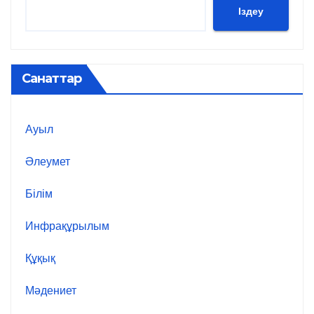
Іздеу
Санаттар
Ауыл
Әлеумет
Білім
Инфрақұрылым
Құқық
Мәдениет