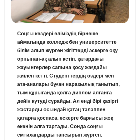
Соңғы кездері еліміздің бірнеше
аймағында колледж бен университетте
білім алып жүрген жігіттерді әскерге оқу
орнынан-ақ алып кетіп, қатардағы
жауынгерлер сапына қосу жағдайы
жиілеп кетті. Студенттердің өздері мен
ата-аналары бұған наразылық танытып,
тым құрығанда қолға диплом алғанға
дейін күтуді сұрайды. Ал енді бірі қазіргі
жастарды осындай қатаң талаппен
қатарға қоспаса, әскерге барғысы жоқ
екенін алға тартады. Сонда соңғы
емтихандарды тапсырып жүрген,