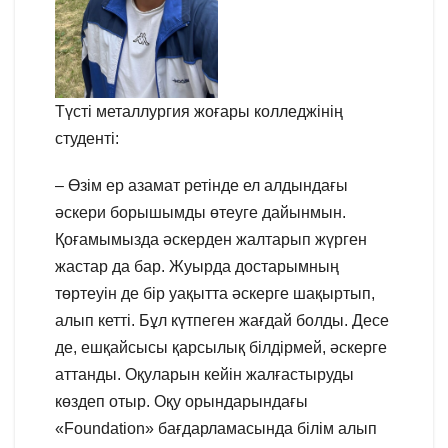
Түсті металлургия жоғары колледжінің
студенті:
– Өзім ер азамат ретінде ел алдындағы
әскери борышымды өтеуге дайынмын.
Қоғамымызда әскерден жалтарып жүрген
жастар да бар. Жуырда достарымның
төртеуін де бір уақытта әскерге шақыртып,
алып кетті. Бұл күтпеген жағдай болды. Десе
де, ешқайсысы қарсылық білдірмей, әскерге
аттанды. Оқуларын кейін жалғастыруды
көздеп отыр. Оқу орындарындағы
«Foundation» бағдарламасында білім алып