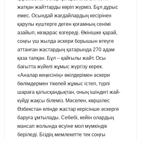
жатқан жайттарды көріп жүрміз. Бұл дұрыс
емес. Осындай жағдайлардың кесірінен
қарулы күштерге деген қоғамның сенімі
азайып, көзқарас өзгереді. Өкінішке қарай,
соңғы үш жылда әскери борышын өтеуге
аттанған жастардың қатарында 270 адам
қаза тапқан. Бұл – қайғылы жайт. Осы
бағытта жүйелі жұмыс жүргізу керек.
«Аналар кеңесінің» өкілдерімен әскери
бөлімдермен тікелей жұмыс істеп, түрлі
шараға қатысқандықтан, оның ішіндегі жай-
күйді жақсы білеміз. Мәселен, көршілес
Өзбекстан елінде жастар керісінше әскерге
баруға ұмтылады. Себебі, кейін олардың
мансап жолында өсуіне мол мүмкіндік
беріледі. Біздің мемлекетте тек соңғы