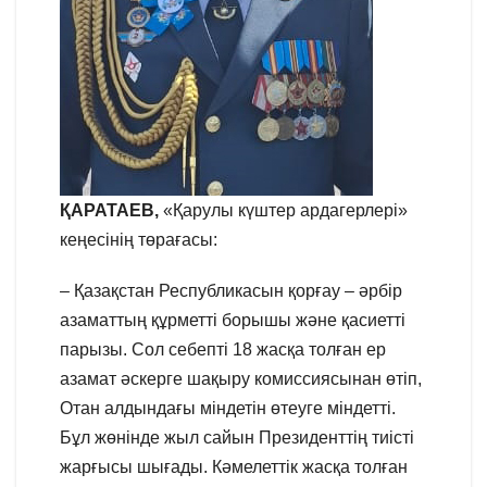
ҚАРАТАЕВ,
«Қарулы күштер ардагерлері»
кеңесінің төрағасы:
– Қазақстан Республикасын қорғау – әрбір
азаматтың құрметті борышы және қасиетті
парызы. Сол себепті 18 жасқа толған ер
азамат әскерге шақыру комиссиясынан өтіп,
Отан алдындағы міндетін өтеуге міндетті.
Бұл жөнінде жыл сайын Президенттің тиісті
жарғысы шығады. Кәмелеттік жасқа толған