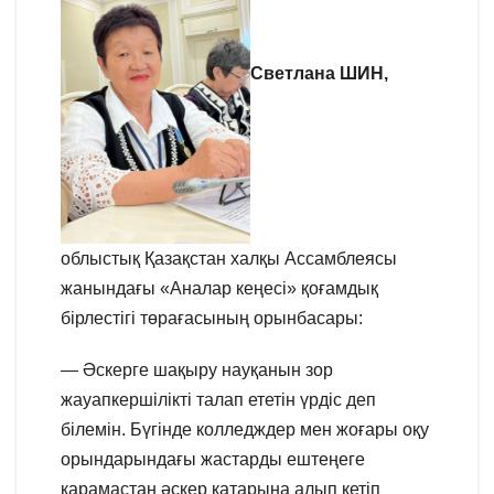
Светлана ШИН,
облыстық Қазақстан халқы Ассамблеясы
жанындағы «Аналар кеңесі» қоғамдық
бірлестігі төрағасының орынбасары:
— Әскерге шақыру науқанын зор
жауапкершілікті талап ететін үрдіс деп
білемін. Бүгінде колледждер мен жоғары оқу
орындарындағы жастарды ештеңеге
қарамастан әскер қатарына алып кетіп