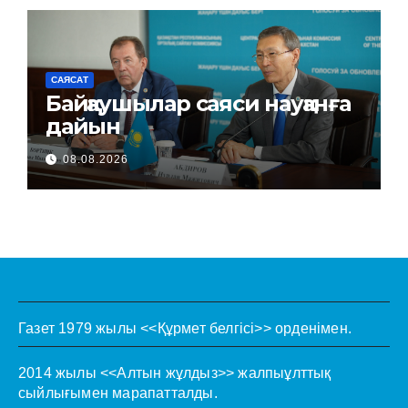
САЯСАТ
Байқаушылар саяси науқанға
дайын
08.08.2026
Газет 1979 жылы <<Құрмет белгісі>> орденімен.
2014 жылы <<Алтын жұлдыз>> жалпыұлттық
сыйлығымен марапатталды.