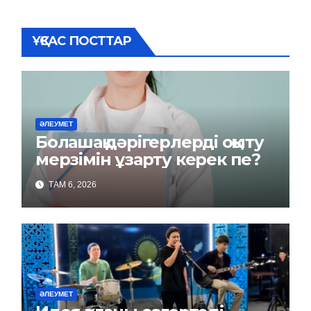
ҰҚСАС ПОСТТАР
ӘЛЕУМЕТ
Болашақ дәрігерлерді оқыту
мерзімін ұзарту керек пе?
ТАМ 6, 2026
ӘЛЕУМЕТ