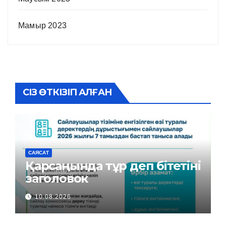
Мамыр 2023
СІЗ ӨТКІЗІП АЛҒАН
САЯСАТ
Қарсаңында тұр деп бітетіні
заголовок
10.08.2026