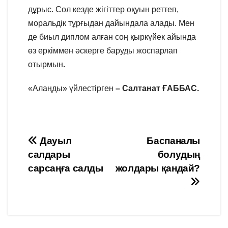
дұрыс. Сол кезде жігіттер оқуын реттеп,
моральдік тұрғыдан дайындала алады. Мен
де биыл диплом алған соң қыркүйек айында
өз еркіммен әскерге баруды жоспарлап
отырмын
.
«Алаңды» үйлестірген
– Салтанат ҒАББАС.
Навигация
Дауыл
Баспаналы
салдары
болудың
по
сарсаңға салды
жолдары қандай?
записям