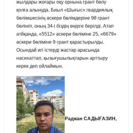
жылдары жоғары оқу орнына грант бөлу
қолға алынуда. Биыл «Шығыс» гвардиялық
бөлімшесінің әскери бөлімдеріне 98 грант
бөлініп, оның 34-і біздің өңірге берілді. Атап
атйқанда, «5512» әскери бөліміне 25, «6679»
әскери бөліміне 9 грант қарастырылды.
Осындай игі істерді жастар арасында
насихаттап, қызығушылықтарын арттыру
керек деп ойлаймын.
Раджан САДЫҒАЗИН,