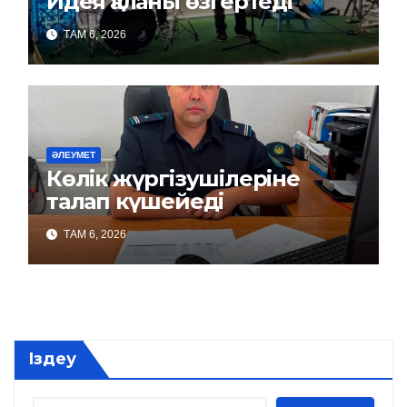
Идея қаланы өзгертеді
ТАМ 6, 2026
ӘЛЕУМЕТ
Көлік жүргізушілеріне
талап күшейеді
ТАМ 6, 2026
Іздеу