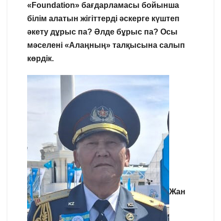
«Foundation» бағдарламасы бойынша
білім алатын жігіттерді әскерге күштеп
әкету дұрыс па? Әлде бұрыс па? Осы
мәселені «Алаңның» талқысына салып
көрдік.
Жан