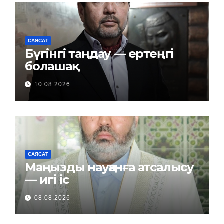
САЯСАТ
Бүгінгі таңдау — ертеңгі
болашақ
10.08.2026
САЯСАТ
Маңызды науқанға атсалысу
— игі іс
08.08.2026