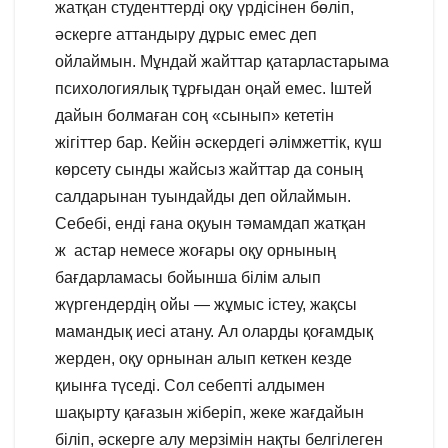
жатқан студенттерді оқу үрдісінен бөліп,
әскерге аттандыру дұрыс емес деп
ойлаймын. Мұндай жайттар қатарластарыма
психологиялық тұрғыдан оңай емес. Іштей
дайын болмаған соң «сынып» кететін
жігіттер бар. Кейін әскердегі әлімжеттік, күш
көрсету сынды жайсыз жайттар да соның
салдарынан туындайды деп ойлаймын.
Себебі, енді ғана оқуын тәмамдап жатқан
ж астар немесе жоғары оқу орнының
бағдарламасы бойынша білім алып
жүргендердің ойы — жұмыс істеу, жақсы
мамандық иесі атану. Ал оларды қоғамдық
жерден, оқу орнынан алып кеткен кезде
қиынға түседі. Сол себепті алдымен
шақырту қағазын жіберіп, жеке жағдайын
біліп, әскерге алу мерзімін нақты белгілеген