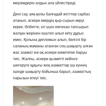
мерзімдерін алдын ала үйлестіреді.
Дені сау, аяқ-қолы балғадай жігіттер сарбаз
атанып, әскери өмірдің қыр-сырын көруі
керек. Әлбетте, ол үшін емтихан тапсырып
жатқан жерінен күштеп алып кету дұрыс
емес. Қолына дипломын алып, белгілі бір
саланың маманы атанған соң шақырту алған
жас азамат өзі-ақ әскери комитетке баруы
тиіс. Жалпы, әскери қызметті кейінге
шегеруге құқығы жоқ азаматтар үш күннің
ішінде шақырту бойынша барып, азаматтық
парызын өтеуі тиіс.