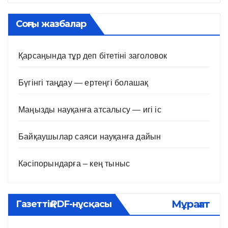
Соңғы жазбалар
Қарсаңында тұр деп бітетіні заголовок
Бүгінгі таңдау — ертеңгі болашақ
Маңызды науқанға атсалысу — игі іс
Байқаушылар саяси науқанға дайын
Кәсіпорындарға – кең тыныс
Мұрағат
Газеттің PDF-нұсқасы