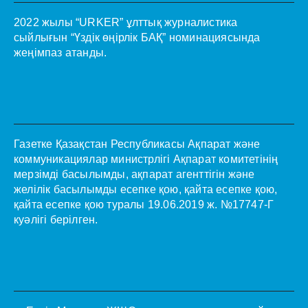
2022 жылы “URKER” ұлттық журналистика
сыйлығын “Үздік өңірлік БАҚ” номинациясында
жеңімпаз атанды.
Газетке Қазақстан Республикасы Ақпарат және
коммуникациялар министрлігі Ақпарат комитетінің
мерзімді басылымды, ақпарат агенттігін және
желілік басылымды есепке қою, қайта есепке қою,
қайта есепке қою туралы 19.06.2019 ж. №17747-Г
куәлігі берілген.