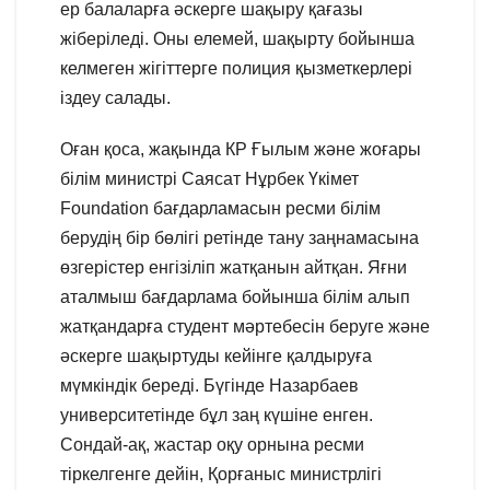
ер балаларға әскерге шақыру қағазы
жіберіледі. Оны елемей, шақырту бойынша
келмеген жігіттерге полиция қызметкерлері
іздеу салады.
Оған қоса, жақында КР Ғылым және жоғары
білім министрі Саясат Нұрбек Үкімет
Foundation бағдарламасын ресми білім
берудің бір бөлігі ретінде тану заңнамасына
өзгерістер енгізіліп жатқанын айтқан. Яғни
аталмыш бағдарлама бойынша білім алып
жатқандарға студент мәртебесін беруге және
әскерге шақыртуды кейінге қалдыруға
мүмкіндік береді. Бүгінде Назарбаев
университетінде бұл заң күшіне енген.
Сондай-ақ, жастар оқу орнына ресми
тіркелгенге дейін, Қорғаныс министрлігі