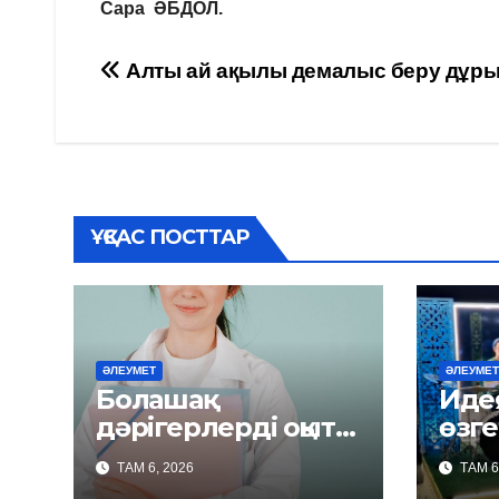
Сара ӘБДОЛ.
Навигация
Алты ай ақылы демалыс беру дұры
по
записям
ҰҚСАС ПОСТТАР
ӘЛЕУМЕТ
ӘЛЕУМЕТ
Болашақ
Идея
дәрігерлерді оқыту
өзге
мерзімін ұзарту
ТАМ 6, 2026
ТАМ 6
керек пе?