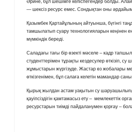
Әрине, бұл шешімге келіспегендер болды. Алайд
— шексіз ресурс емес. Сондықтан оны әрдайым
Қазымбек Қартайұлының айтуынша, бүгінгі та
тамшылатып суару технологияларын кеңінен енгі
мүмкіндік береді.
Саладағы тағы бір өзекті мәселе – кадр тап
студенттерімен тұрақты кездесулер өткізіп, 
жұмыстарын жүргізуде. Жастар өз жобалары м
өткізгенімен, бұл салаға келетін мамандар саны ә
Қырық жылдан астам уақытын су шаруашылығын
қауіпсіздігін қамтамасыз ету – мемлекеттік орг
ресурстарын тиімді пайдаланумен қорғау – бол