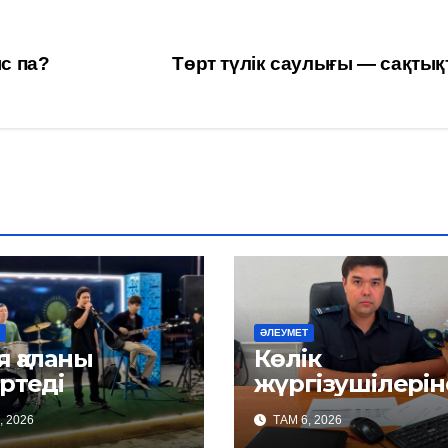
с па?
Төрт түлік саулығы — сақты
ӘЛЕУМЕТ
 қаланы
Көлік
ртеді
жүргізушілерін
талап күшейед
, 2026
ТАМ 6, 2026