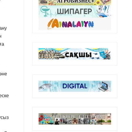
ану
н
ға
әне
еске
усыз