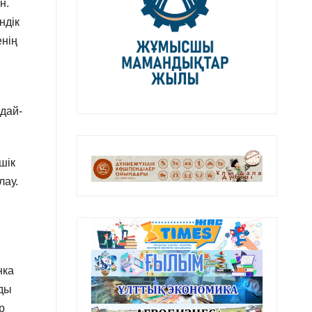
н.
ндік
енің
дай-
шік
лау.
нка
рды
р