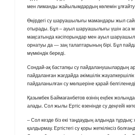
мен лиманды жайылымдардың көлемін ұлғайту
Өңірдегі су шаруашылығы мамандары жыл сайын
отырады. Бұл – ауыл шаруашылығы үшін аса маң
мақсатында кәсіпорындар мен ауыл шаруашылы
орнатуы да — заң талаптарының бірі. Бұл пайд
мүмкіндік береді.
Сондай-ақ бастапқы су пайдаланушылардың арн
пайдаланған жағдайда әкімшілік жауапкершілі
пайдаланылған су мөлшеріне қарай белгіленеді
Қазымбек Баймағанбетов өзінің еңбек жолындағы
алады. Сол жылы Ертіс өзенінде су деңгейі көт
– Сол кезде біз екі таңдаудың алдында тұрдық
қалдырмау. Ертістегі су қоры жеткіліксіз бол