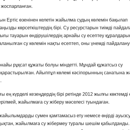
 жоспарланған.
 Ертіс өзенінен келетін жайылма судың көлемін бақылап
ызды көрсеткіштердің бірі. Су ресурстарын тиімді пайдал
ғы тауарын өндірушілердің арнайы су есептеу құралдары
аланылған су көлемін нақты есептеп, оны үнемді пайдалану
айы рұқсат құжаты болуы міндетті. Мұндай құжатсыз су
к қарастырылған. Айыппұл көлемі кәсіпорынның санатына ж
.
 ең күрделі кезеңдердің бірі ретінде 2012 жылғы көктемді 
ерілмей, жайылмаға су жіберу мәселесі туындаған.
: жайылымдарды сумен қамтамасыз ету немесе өңірді ауызс
ғандықтан, жайылмаға су жібермеу туралы шешім қабылданды.