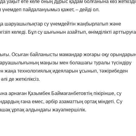
а уақыт өте келе оның дұрыс қадам болғанына көз жеткізді
 үнемдеп пайдалануымыз қажет, – дейді ол.
ңда шаруашылықтар су үнемдейтін жаңбырлатып және
зіп келеді. Бұл су шығынын азайтып, өнімділікті арттыруға
шылығы. Осыған байланысты мамандар жоғары оқу орындары
су шаруашылығының маңызы мен болашағы туралы түсіндіру
ен жаңа технологиялық идеяларын ұсынып, тәжірибеден
лі де жеткіліксіз.
а арнаған Қазымбек Баймағанбетовтің пікірінше, су
андардың ғана емес, әрбір азаматтың ортақ міндеті. Су
ашақ ұрпақ алдындағы жауапкершілік.