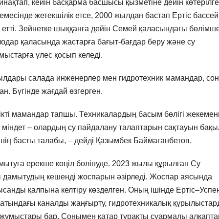
нақтап, кейін басқарма басшысы қызметіне дейін көтерілге
сінде жетекшілік етсе, 2000 жылдан бастап Ертіс бассей
етті. Зейнетке шыққанға дейін Семей қаласындағы бөлімш
лодар қаласында жастарға бағыт-бағдар беру және су
ыстарға үлес қосып келеді.
лдары салада инженерлер мен гидротехник мамандар, сон
ан. Бүгінде жағдай өзгерген.
ікті мамандар тапшы. Техникалардың басым бөлігі жекемен
 міндет – олардың су пайдалану талаптарын сақтауын бақы
ннің басты талабы, – дейді Қазымбек Баймағанбетов.
ытуға ерекше көңіл бөлінуде. 2023 жылы құрылған Су
ы дамытудың кешенді жоспарын әзірледі. Жоспар аясында
санды қалпына келтіру көзделген. Оның ішінде Ертіс–Успе
атындағы каналды жаңғырту, гидротехникалық құрылыста
ру жұмыстары бар. Сонымен қатар тұрақты суармалы алқапта