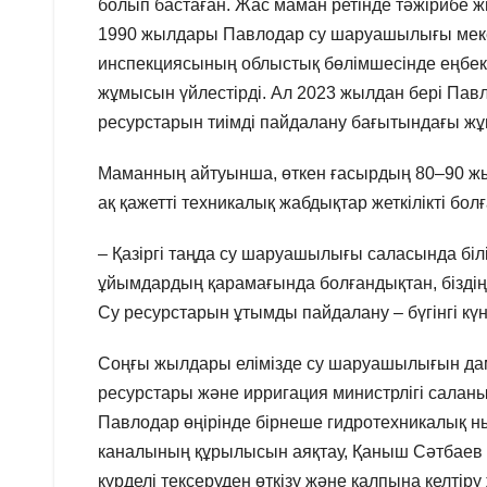
болып бастаған. Жас маман ретінде тәжірибе жи
1990 жылдары Павлодар су шаруашылығы мекеме
инспекциясының облыстық бөлімшесінде еңбек 
жұмысын үйлестірді. Ал 2023 жылдан бері Пав
ресурстарын тиімді пайдалану бағытындағы жұм
Маманның айтуынша, өткен ғасырдың 80–90 жы
ақ қажетті техникалық жабдықтар жеткілікті болғ
– Қазіргі таңда су шаруашылығы саласында біл
ұйымдардың қарамағында болғандықтан, біздің
Су ресурстарын ұтымды пайдалану – бүгінгі кү
Соңғы жылдары елімізде су шаруашылығын дам
ресурстары және ирригация министрлігі салан
Павлодар өңірінде бірнеше гидротехникалық ны
каналының құрылысын аяқтау, Қаныш Сәтбаев 
күрделі тексеруден өткізу және қалпына келті