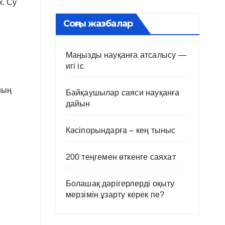
к. Су
Соңғы жазбалар
Маңызды науқанға атсалысу —
игі іс
ның
Байқаушылар саяси науқанға
дайын
Кәсіпорындарға – кең тыныс
200 теңгемен өткенге саяхат
Болашақ дәрігерлерді оқыту
мерзімін ұзарту керек пе?