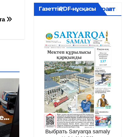
Мұрағат
Газеттің PDF-нұсқасы
қта
е
і
Выбрать Saryarqa samaly