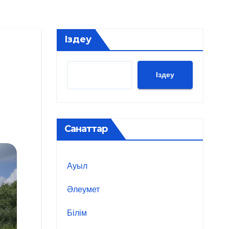
Іздеу
Іздеу
Санаттар
Ауыл
Әлеумет
Білім