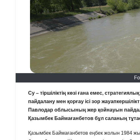
Fo
Су – тіршіліктің көзі ғана емес, стратегия
пайдалану мен қорғау ісі зор жауапкершілік
Павлодар облысының жер қойнауын пайдал
Қазымбек Баймағанбетов бұл саланың тұт
Қазымбек Баймағанбетов еңбек жолын 1984 ж