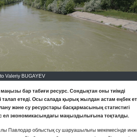
to Valeriy BUGAYEV
лық маңызы бар табиғи ресурс. Сондықтан оны тиімді
ті талап етеді. Осы салада қырық жылдан астам еңбек е
ану және су ресурстары басқармасының статистигі
ас ел экономикасындағы маңыздылығына тоқталды.
ылы Павлодар облыстық су шаруашылығы мекемесінде инж