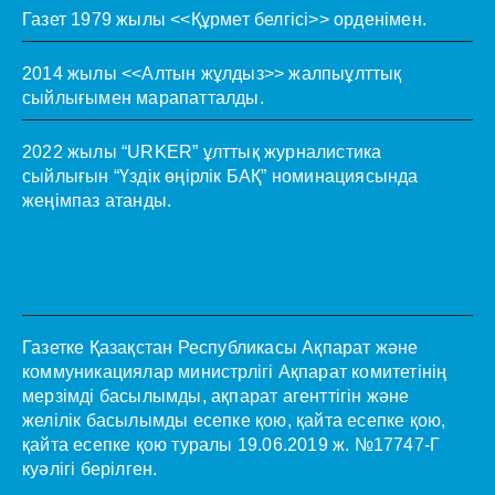
Газет 1979 жылы <<Құрмет белгісі>> орденімен.
2014 жылы <<Алтын жұлдыз>> жалпыұлттық
сыйлығымен марапатталды.
2022 жылы “URKER” ұлттық журналистика
сыйлығын “Үздік өңірлік БАҚ” номинациясында
жеңімпаз атанды.
Газетке Қазақстан Республикасы Ақпарат және
коммуникациялар министрлігі Ақпарат комитетінің
мерзімді басылымды, ақпарат агенттігін және
желілік басылымды есепке қою, қайта есепке қою,
қайта есепке қою туралы 19.06.2019 ж. №17747-Г
куәлігі берілген.