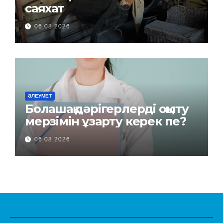
саяхат
06.08.2026
ӘЛЕУМЕТ
Болашақ дәрігерлерді оқыту
мерзімін ұзарту керек пе?
06.08.2026