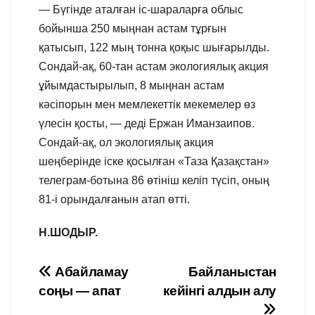
— Бүгінде аталған іс-шараларға облыс
бойынша 250 мыңнан астам тұрғын
қатысып, 122 мың тонна қоқыс шығарылды.
Сондай-ақ, 60-тан астам экологиялық акция
ұйымдастырылып, 8 мыңнан астам
кәсіпорын мен мемлекеттік мекемелер өз
үлесін қосты, — деді Ержан Иманзаипов.
Сондай-ақ, ол экологиялық акция
шеңберінде іске қосылған «Таза Қазақстан»
телеграм-ботына 86 өтініш келіп түсіп, оның
81-і орындалғанын атап өтті.
Н.ШОДЫР.
Навигация
Абайламау
Байланыстан
соңы — апат
кейінгі алдын алу
по