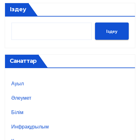
Іздеу
Іздеу
Санаттар
Ауыл
Әлеумет
Білім
Инфрақұрылым