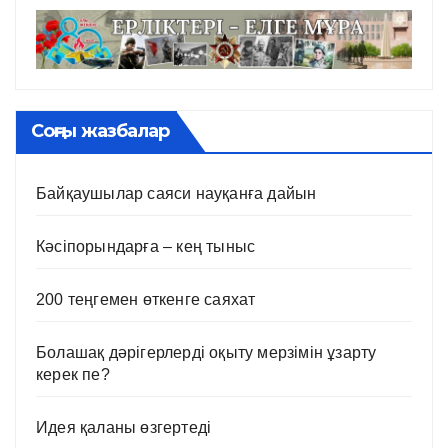
Соңғы жазбалар
Байқаушылар саяси науқанға дайын
Кәсіпорындарға – кең тыныс
200 теңгемен өткенге саяхат
Болашақ дәрігерлерді оқыту мерзімін ұзарту
керек пе?
Идея қаланы өзгертеді