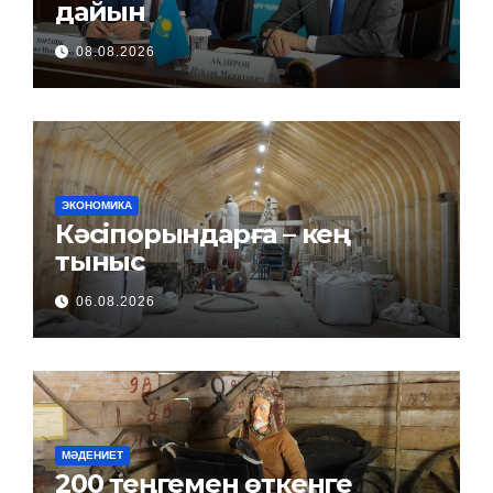
дайын
08.08.2026
ЭКОНОМИКА
Кәсіпорындарға – кең
тыныс
06.08.2026
МӘДЕНИЕТ
200 теңгемен өткенге