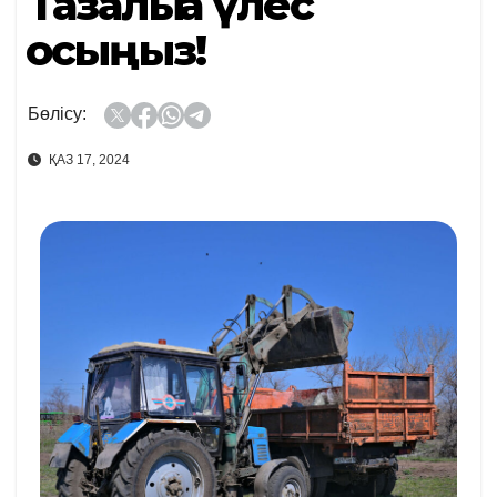
Тазалыққа үлес
қосыңыз!
Бөлісу:
ҚАЗ 17, 2024