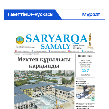
Мұрағат
Газеттің PDF-нұсқасы