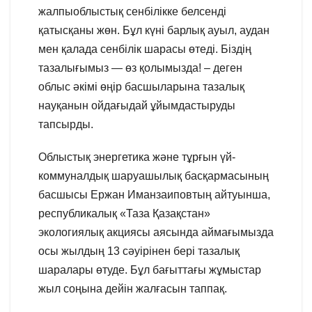
жалпыоблыстық сенбілікке белсенді
қатысқаны жөн. Бұл күні барлық ауыл, аудан
мен қалада сенбілік шарасы өтеді. Біздің
тазалығымыз — өз қолымызда! – деген
облыс әкімі өңір басшыларына тазалық
науқанын ойдағыдай ұйымдастыруды
тапсырды.
Облыстық энергетика және тұрғын үй-
коммуналдық шаруашылық басқармасының
басшысы Ержан Иманзаиповтың айтуынша,
республикалық «Таза Қазақстан»
экологиялық акциясы аясында аймағымызда
осы жылдың 13 сәуірінен бері тазалық
шаралары өтуде. Бұл бағыттағы жұмыстар
жыл соңына дейін жалғасын таппақ.