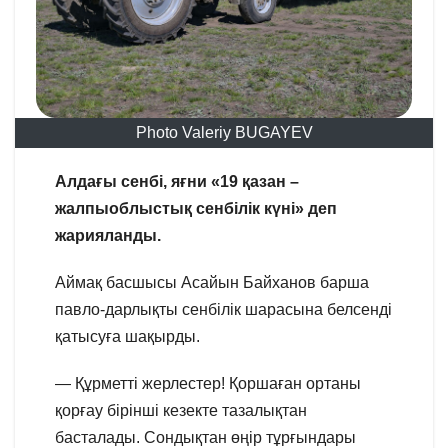
Photo Valeriy BUGAYEV
Алдағы сенбі, яғни «19 қазан –
жалпыоблыстық сенбілік күні» деп
жарияланды.
Аймақ басшысы Асайын Байханов барша
павло-дарлықты сенбілік шарасына белсенді
қатысуға шақырды.
— Құрметті жерлестер! Қоршаған ортаны
қорғау бірінші кезекте тазалықтан
басталады. Сондықтан өңір тұрғындары