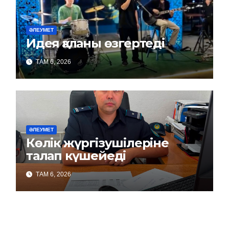
ӘЛЕУМЕТ
Идея қаланы өзгертеді
ТАМ 6, 2026
ӘЛЕУМЕТ
Көлік жүргізушілеріне
талап күшейеді
ТАМ 6, 2026