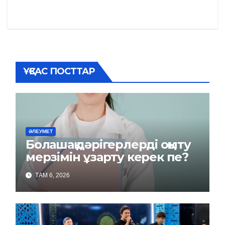
записям
ҰҚСАС ПОСТТАР
ӘЛЕУМЕТ
Болашақ дәрігерлерді оқыту
мерзімін ұзарту керек пе?
ТАМ 6, 2026