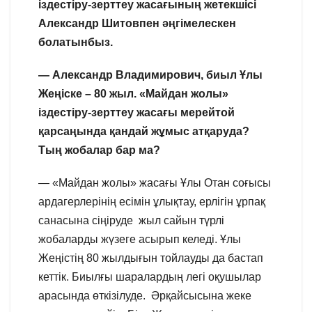
іздестіру-зерттеу жасағының жетекшісі
Александр Шитовпен әңгімелескен
болатынбыз.
— Александр Владимирович, биыл Ұлы
Жеңіске – 80 жыл. «Майдан жолы»
іздестіру-зерттеу жасағы мерейтой
қарсаңында қандай жұмыс атқаруда?
Тың жобалар бар ма?
— «Майдан жолы» жасағы Ұлы Отан соғысы
ардагерлерінің есімін ұлықтау, ерлігін ұрпақ
санасына сіңіруде жыл сайын түрлі
жобаларды жүзеге асырып келеді. Ұлы
Жеңістің 80 жылдығын тойлауды да бастап
кеттік. Биылғы шаралардың легі оқушылар
арасында өткізілуде. Әрқайсысына жеке