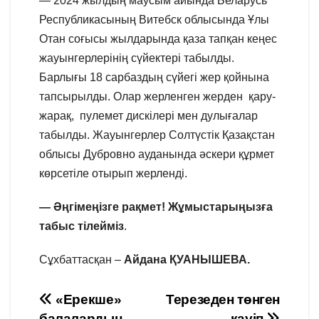
— 2024 жылдың маусым айында Беларусь
Республикасының Витебск облысында Ұлы
Отан соғысы жылдарында қаза тапқан кеңес
жауынгерлерінің сүйектері табылды.
Барлығы 18 сарбаздың сүйегі жер қойнына
тапсырылды. Олар жерленген жерден қару-
жарақ, пулемет дискілері мен дулығалар
табылды. Жауынгерлер Солтүстік Қазақстан
облысы Дубровно ауданында әскери құрмет
көрсетіле отырып жерленді.
— Әңгімеңізге рақмет! Жұмыстарыңызға
табыс тілейміз
.
Сұхбаттасқан –
Айдана ҚУАНЫШЕВА.
Навигация
«Ерекше»
Терезеден төнген
балалардың
қауіп