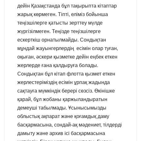
дейін Қазақстанда бұл тақырыпта кітаптар
жарық көрмеген. Тіпті, еліміз бойынша
теңізшілерге қатысты зерттеу мүлде
жүргізілмеген. Теңізде теңізшілерге
ескерткіш орнатылмайды. Сондықтан
мұндай жауынгерлердің есімін олар туған,
оқыған, әскери қызметке дейін еңбек еткен
жерлерде ғана қалдыруға болады.
Сондықтан бұл кітап флотта қызмет еткен
жерлестеріміздің есімін ұрпақ жадында
сақтауға мүмкіндік берері сөзсіз. Өкінішке
қарай, бұл жобаны қаржыландыратын
демеуші табылмады. Ұсынысымызды
облыстық ақпарат және қоғамдық даму
басқармасына, сондай-ақ мәдениет, тілдерді
дамыту және архив ісі басқармасына