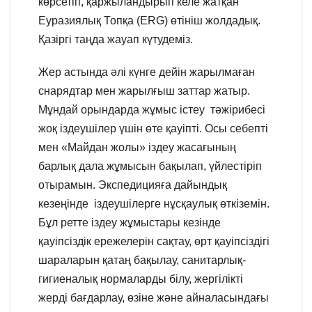
көрсетіп, қаржыландырып келе жатқан
Еуразиялық Топқа (ERG) өтініш жолдадық.
Қазіргі таңда жауап күтудеміз.
Жер астында әлі күнге дейін жарылмаған
снарядтар мен жарылғыш заттар жатыр.
Мұндай орындарда жұмыс істеу тәжірибесі
жоқ іздеушілер үшін өте қауіпті. Осы себепті
мен «Майдан жолы» іздеу жасағының
барлық дала жұмысын бақылап, үйлестіріп
отырамын. Экспедицияға дайындық
кезеңінде іздеушілерге нұсқаулық өткіземін.
Бұл ретте іздеу жұмыстары кезінде
қауіпсіздік ережелерін сақтау, өрт қауіпсіздігі
шараларын қатаң бақылау, санитарлық-
гигиеналық нормаларды білу, жергілікті
жерді бағдарлау, өзіне және айналасындағы