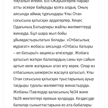
тоқталып өтейін. Біз «Жауынгерлік парақ»
атты әскери байқауды қолға алдық. Оның
аясында аймақ тұрғындары Ұлы Отан
соғысына қатысқан ардагерлер, Кеңес
Одағының Батырлары жайлы мәліметтерді
жинауда. Бұл шара жыл бойы
ұйымдастырылатын болады. «Отбасылық
мұрағат» жобасы аясында «Отбасы батыры
– ел батыры!» акциясы өткізілуде. Жобаға
қатысып жатқан балалардың саны күн сайын
артып келе жатқанын атап өту керек. Олар өз
отбасының шежіресін жасауға қатысып, Ұлы
Отан соғысына қатысқан туыстарының ауыр
тағдыры туралы мәліметтер жинастыруда.
Жобаны Павлодар қаласының №34 және
№26 мектептері ерекше қолдауда. Кездесуде
балалар сыныптастарына өз ата-бабалары