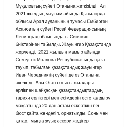
Мұқаловтың сүйегі Отанына жеткізілді. Ал
2021 жылдың маусым айында Қызылорда
облысы Арал ауданының тумасы Емберген
Асановтың сүйегі Ресей Федерациясының
Ленинград облысындағы Синявин
биіктерінен табылды. Жауынгер Қазақстанда
жерленді. 2021 жылдың мамыр айында
Солтүстік Молдова Республикасында қаза
тауып, табылған қазақстандық жауынгер
Иван Чередниктің сүйегі де өз Отанына
әкелінді. Ұлы Отан соғысы жылдары
ерлікпен шайқасқан қазақстандықтардың
тарихи ерліктері мен есімдерін есте қалдыру
мақсатында 20-дан астам ескерткіш пен
бюст қайта жөнделіп, орнатылды. Сонымен
қатар, мыңға жуық әскери жәдігер