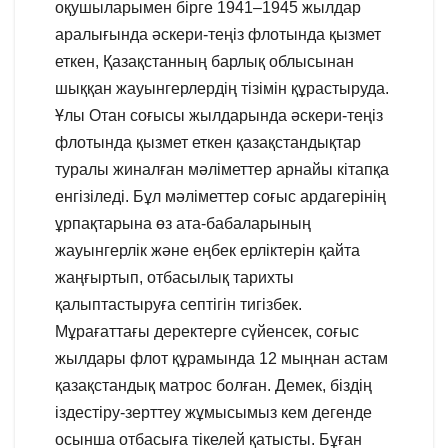
оқушыларымен бірге 1941–1945 жылдар
аралығында әскери-теңіз флотында қызмет
еткен, Қазақстанның барлық облысынан
шыққан жауынгерлердің тізімін құрастыруда.
Ұлы Отан соғысы жылдарында әскери-теңіз
флотында қызмет еткен қазақстандықтар
туралы жиналған мәліметтер арнайы кітапқа
енгізіледі. Бұл мәліметтер соғыс ардагерінің
ұрпақтарына өз ата-бабаларының
жауынгерлік және еңбек ерліктерін қайта
жаңғыртып, отбасылық тарихты
қалыптастыруға септігін тигізбек.
Мұрағаттағы деректерге сүйенсек, соғыс
жылдары флот құрамында 12 мыңнан астам
қазақстандық матрос болған. Демек, біздің
іздестіру-зерттеу жұмысымыз кем дегенде
осынша отбасыға тікелей қатысты. Бұған