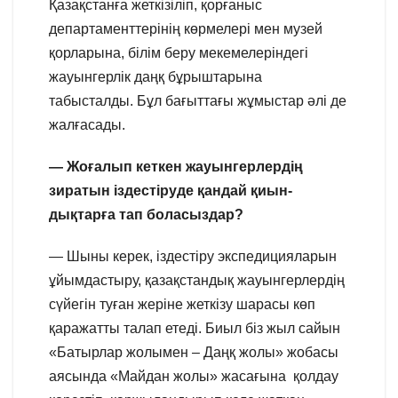
Қазақстанға жеткізіліп, қорғаныс
департаменттерінің көрмелері мен музей
қорларына, білім беру мекемелеріндегі
жауынгерлік даңқ бұрыштарына
табысталды. Бұл бағыттағы жұмыстар әлі де
жалғасады.
— Жоғалып кеткен жауынгерлердің
зиратын іздестіруде қандай қиын-
дықтарға тап боласыздар?
— Шыны керек, іздестіру экспедицияларын
ұйымдастыру, қазақстандық жауынгерлердің
сүйегін туған жеріне жеткізу шарасы көп
қаражатты талап етеді. Биыл біз жыл сайын
«Батырлар жолымен – Даңқ жолы» жобасы
аясында «Майдан жолы» жасағына қолдау