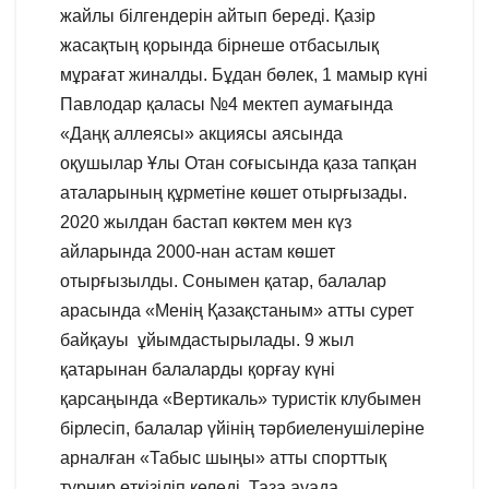
жайлы білгендерін айтып береді. Қазір
жасақтың қорында бірнеше отбасылық
мұрағат жиналды. Бұдан бөлек, 1 мамыр күні
Павлодар қаласы №4 мектеп аумағында
«Даңқ аллеясы» акциясы аясында
оқушылар Ұлы Отан соғысында қаза тапқан
аталарының құрметіне көшет отырғызады.
2020 жылдан бастап көктем мен күз
айларында 2000-нан астам көшет
отырғызылды. Сонымен қатар, балалар
арасында «Менің Қазақстаным» атты сурет
байқауы ұйымдастырылады. 9 жыл
қатарынан балаларды қорғау күні
қарсаңында «Вертикаль» туристік клубымен
бірлесіп, балалар үйінің тәрбиеленушілеріне
арналған «Табыс шыңы» атты спорттық
турнир өткізіліп келеді. Таза ауада