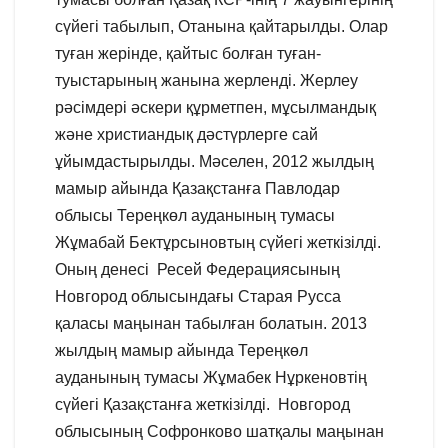
сүйегі табылып, Отанына қайтарылды. Олар
туған жерінде, қайтыс болған туған-
туыстарының жанына жерленді. Жерлеу
рәсімдері әскери құрметпен, мұсылмандық
және христиандық дәстүрлерге сай
ұйымдастырылды. Мәселен, 2012 жылдың
мамыр айында Қазақстанға Павлодар
облысы Тереңкөл ауданының тумасы
Жұмабай Бектұрсыновтың сүйегі жеткізілді.
Оның денесі Ресей Федерациясының
Новгород облысындағы Старая Русса
қаласы маңынан табылған болатын. 2013
жылдың мамыр айында Тереңкөл
ауданының тумасы Жұмабек Нұркеновтің
сүйегі Қазақстанға жеткізілді. Новгород
облысының Софронково шатқалы маңынан