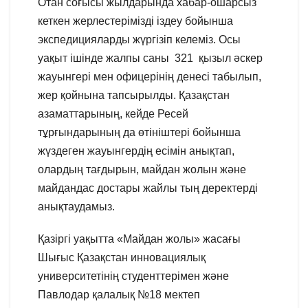
Отан соғысы жылдарында хабар-ошарсыз
кеткен жерлестерімізді іздеу бойынша
экспедицияларды жүргізіп келеміз. Осы
уақыт ішінде жалпы саны 321 қызыл әскер
жауынгері мен офицерінің денесі табылып,
жер қойнына тапсырылды. Қазақстан
азаматтарының, кейде Ресей
тұрғындарының да өтініштері бойынша
жүздеген жауынгердің есімін анықтап,
олардың тағдырын, майдан жолын және
майдандас достары жайлы тың деректерді
анықтаудамыз.
Қазіргі уақытта «Майдан жолы» жасағы
Шығыс Қазақстан инновациялық
университетінің студенттерімен және
Павлодар қалалық №18 мектеп