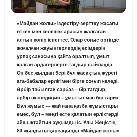
«Майдан жолы» іздестіру-зерттеу жасағы
өткен мен келешек арасын жалғаған
алтын көпір іспеттес. Олар соғыс өртінде
жоғалған жауынгерлердің есімдерін
ұрпақ санасына қайта оралтып, ұмыт
қалған ардагерлерге тағдыр сыйлауда.
Он бес жылдан бері бұл жасақтың жүрегі
ата-бабалар ерлігімен бірге соғып келеді.
Әрбір табылған сарбаз – бір тағдыр,
әрбір экспедиция – ұмытылмас бір тарих.
Бұл жұмыс — жай ғана қазба жұмыстары
емес, бұл – мәңгі есте қалатын ерліктерді
айшықтайтын ауқымды іс. Ұлы Жеңістің
80 жылдығы қарсаңында «Майдан жолы»