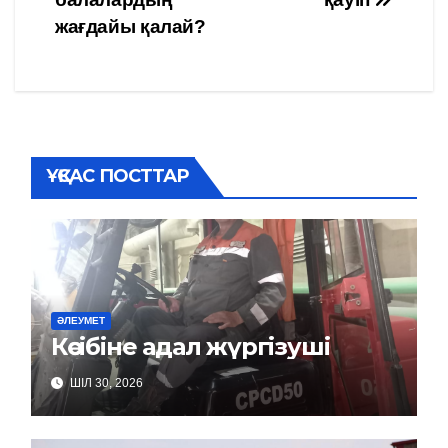
по
жағдайы қалай?
записям
ҰҚСАС ПОСТТАР
ӘЛЕУМЕТ
Кәсібіне адал жүргізуші
ШІЛ 30, 2026