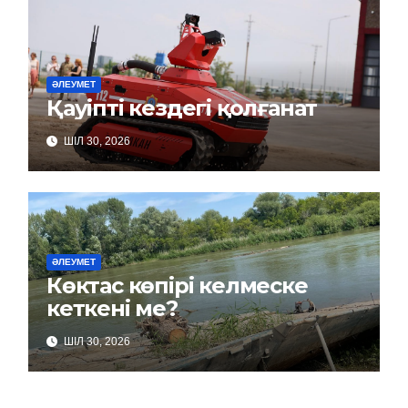
ӘЛЕУМЕТ
Қауіпті кездегі қолғанат
ШІЛ 30, 2026
ӘЛЕУМЕТ
Көктас көпірі келмеске
кеткені ме?
ШІЛ 30, 2026