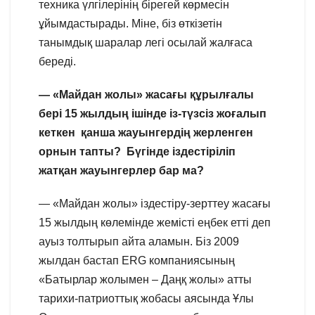
техника үлгілерінің бірегей көрмесін
ұйымдастырады. Міне, біз өткізетін
танымдық шаралар легі осылай жалғаса
береді.
— «Майдан жолы» жасағы құрылғалы
бері 15 жылдың ішінде із-түзсіз жоғалып
кеткен қанша жауынгердің жерленген
орнын тапты? Бүгінде іздестіріліп
жатқан жауынгерлер бар ма?
— «Майдан жолы» іздестіру-зерттеу жасағы
15 жылдың көлемінде жемісті еңбек етті деп
ауыз толтырып айта аламын. Біз 2009
жылдан бастап ERG компаниясының
«Батырлар жолымен – Даңқ жолы» атты
тарихи-патриоттық жобасы аясында Ұлы