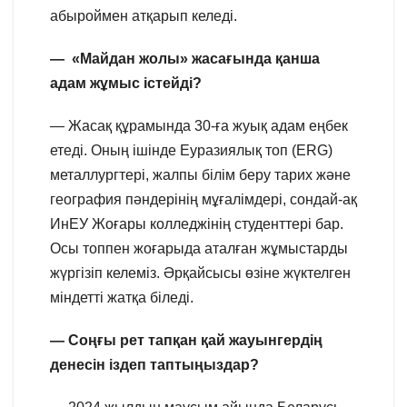
абыроймен атқарып келеді.
— «Майдан жолы» жасағында қанша
адам жұмыс істейді?
— Жасақ құрамында 30-ға жуық адам еңбек
етеді. Оның ішінде Еуразиялық топ (ERG)
металлургтері, жалпы білім беру тарих және
география пәндерінің мұғалімдері, сондай-ақ
ИнЕУ Жоғары колледжінің студенттері бар.
Осы топпен жоғарыда аталған жұмыстарды
жүргізіп келеміз. Әрқайсысы өзіне жүктелген
міндетті жатқа біледі.
— Соңғы рет тапқан қай жауынгердің
денесін іздеп таптыңыздар?