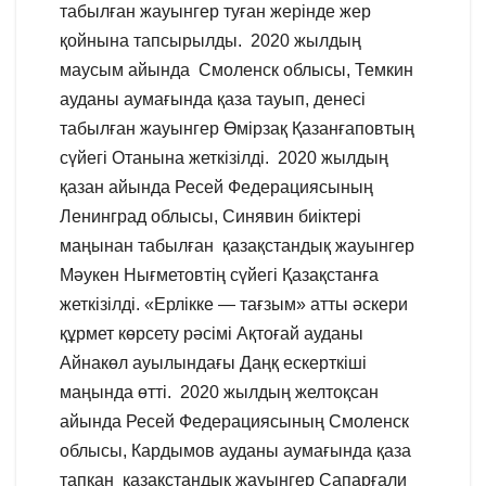
табылған жауынгер туған жерінде жер
қойнына тапсырылды. 2020 жылдың
маусым айында Смоленск облысы, Темкин
ауданы аумағында қаза тауып, денесі
табылған жауынгер Өмірзақ Қазанғаповтың
сүйегі Отанына жеткізілді. 2020 жылдың
қазан айында Ресей Федерациясының
Ленинград облысы, Синявин биіктері
маңынан табылған қазақстандық жауынгер
Мәукен Нығметовтің сүйегі Қазақстанға
жеткізілді. «Ерлікке — тағзым» атты әскери
құрмет көрсету рәсімі Ақтоғай ауданы
Айнакөл ауылындағы Даңқ ескерткіші
маңында өтті. 2020 жылдың желтоқсан
айында Ресей Федерациясының Смоленск
облысы, Кардымов ауданы аумағында қаза
тапқан қазақстандық жауынгер Сапарғали