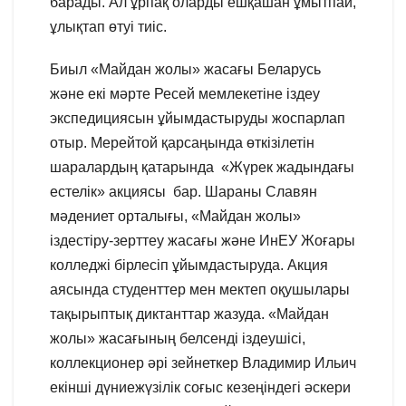
барады. Ал ұрпақ оларды ешқашан ұмытпай,
ұлықтап өтуі тиіс.
Биыл «Майдан жолы» жасағы Беларусь
және екі мәрте Ресей мемлекетіне іздеу
экспедициясын ұйымдастыруды жоспарлап
отыр. Мерейтой қарсаңында өткізілетін
шаралардың қатарында «Жүрек жадындағы
естелік» акциясы бар. Шараны Славян
мәдениет орталығы, «Майдан жолы»
іздестіру-зерттеу жасағы және ИнЕУ Жоғары
колледжі бірлесіп ұйымдастыруда. Акция
аясында студенттер мен мектеп оқушылары
тақырыптық диктанттар жазуда. «Майдан
жолы» жасағының белсенді іздеушісі,
коллекционер әрі зейнеткер Владимир Ильич
екінші дүниежүзілік соғыс кезеңіндегі әскери