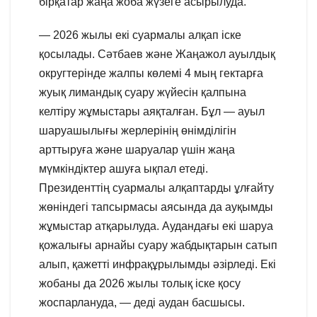
бірқатар жаңа жоба жүзеге асырылуда.
— 2026 жылы екі суармалы алқап іске
қосылады. Сәтбаев және Жаңажол ауылдық
округтерінде жалпы көлемі 4 мың гектарға
жуық лимандық суару жүйесін қалпына
келтіру жұмыстары аяқталған. Бұл — ауыл
шаруашылығы жерлерінің өнімділігін
арттыруға және шаруалар үшін жаңа
мүмкіндіктер ашуға ықпал етеді.
Президенттің суармалы алқаптарды ұлғайту
жөніндегі тапсырмасы аясында да ауқымды
жұмыстар атқарылуда. Аудандағы екі шаруа
қожалығы арнайы суару жабдықтарын сатып
алып, қажетті инфрақұрылымды әзірледі. Екі
жобаны да 2026 жылы толық іске қосу
жоспарлануда, — деді аудан басшысы.