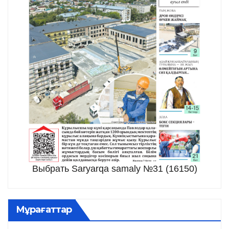
Выбрать Saryarqa samaly №31 (16150)
Мұрағаттар