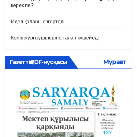
керек пе?
Идея қаланы өзгертеді
Көлік жүргізушілеріне талап күшейеді
Мұрағат
Газеттің PDF-нұсқасы