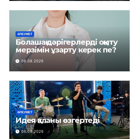
ӘЛЕУМЕТ
Болашақ дәрігерлерді оқыту
мерзімін ұзарту керек пе?
06.08.2026
ӘЛЕУМЕТ
Идея қаланы өзгертеді
06.08.2026