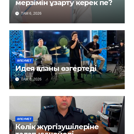
мерзімін ұзарту керек пе?
ТАМ 6, 2026
ӘЛЕУМЕТ
Идея қаланы өзгертеді
ТАМ 6, 2026
ӘЛЕУМЕТ
Көлік жүргізушілеріне