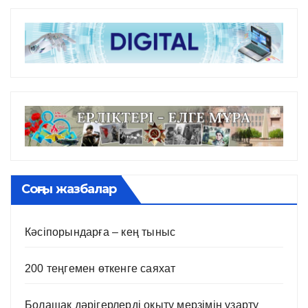
Соңғы жазбалар
Кәсіпорындарға – кең тыныс
200 теңгемен өткенге саяхат
Болашақ дәрігерлерді оқыту мерзімін ұзарту