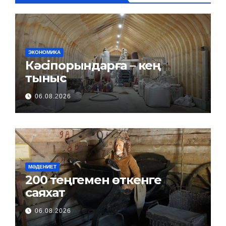
ЭКОНОМИКА
Кәсіпорындарға – кең
тыныс
06.08.2026
МӘДЕНИЕТ
200 теңгемен өткенге
саяхат
06.08.2026