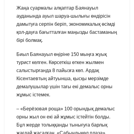
Жаңа суармалы алқаптар Баянауыл
ауданында ауыл шаруа-шылығы өндірісін
дамытуға серпін беріп, экономикалық өсімді
қол-дауға бағытталған маңызды бастаманың
бірі болмақ.
Биыл Баянауыл өңіріне 150 мыңға жуық
турист келген. Көрсеткіш өткен жылмен
салыстырғанда 8 пайызға көп. Ардақ
Кісентаевтың айтуынша, қысқы мерзімде
демалушылар үшін тағы екі демалыс орны
жұмыс істемек.
– «Берёзовая роща» 100 орындық демалыс
орны жыл он екі ай жұмыс істейтін болды.
Бұл жерде толыққанды тынығуға барлық
жағдай жасалған. «Сабындыкөл плаза»