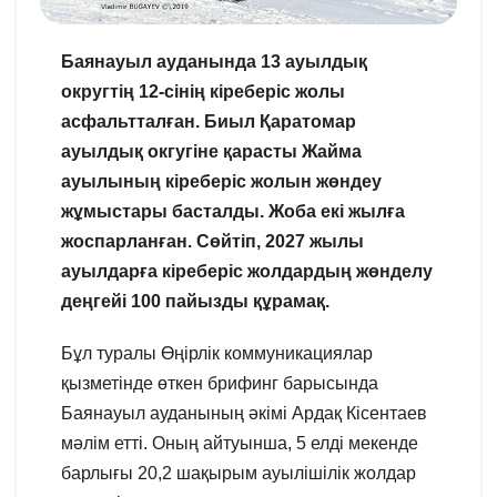
Баянауыл ауданында 13 ауылдық
округтің 12-сінің кіреберіс жолы
асфальтталған. Биыл Қаратомар
ауылдық окгугіне қарасты Жайма
ауылының кіреберіс жолын жөндеу
жұмыстары басталды. Жоба екі жылға
жоспарланған. Сөйтіп, 2027 жылы
ауылдарға кіреберіс жолдардың жөнделу
деңгейі 100 пайызды құрамақ.
Бұл туралы Өңірлік коммуникациялар
қызметінде өткен брифинг барысында
Баянауыл ауданының әкімі Ардақ Кісентаев
мәлім етті. Оның айтуынша, 5 елді мекенде
барлығы 20,2 шақырым ауылішілік жолдар