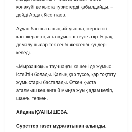
қонақүйі де қыста туристерді қабылдайды, –
дейді Ардақ Кісентаев.
Аудан басшысының айтуынша, жергілікті
кәсіпкерлер қыста жұмыс істеуге әзір. Бірақ,
демалушылар тек сенбі-жексенбі күндері
келеді.
«Мырзашоқы» тау-шаңғы кешені де жұмыс
істейтін болады. Қалың қар түссе, қар тоқтату
жұмыстары басталады. Өткен қыста
аталмыш кешенге 8 мыңға жуық адам келіп,
шаңғы тепкен.
Айдана ҚУАНЫШЕВА.
Суреттер газет
мұрағатынан алынды.