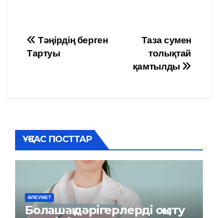
Навигация
Тәңірдің берген
Таза сумен
Тартуы
толықтай
по
қамтылды
записям
ҰҚСАС ПОСТТАР
ӘЛЕУМЕТ
Болашақ дәрігерлерді оқыту