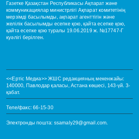
Газетке Қазақстан Республикасы Ақпарат және
коммуникациялар министрлігі Ақпарат комитетінің
мерзімді басылымды, ақпарат агенттігін және
желілік басылымды есепке қою, қайта есепке қою,
қайта есепке қою туралы 19.06.2019 ж. №17747-Г
куәлігі берілген.
<<Ертіс Медиа>>
ЖШС редакцияның мекенжайы:
140000, Павлодар қаласы, Астана көшесі, 143-үй. 3-
қабат.
Теле/факс: 66-15-30
Электронды пошта:
ssamaly29@gmail.com
.