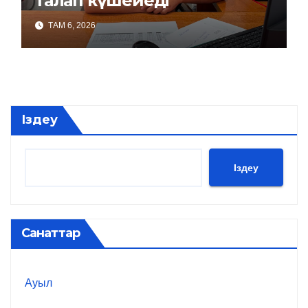
талап күшейеді
ТАМ 6, 2026
Іздеу
Іздеу
Санаттар
Ауыл