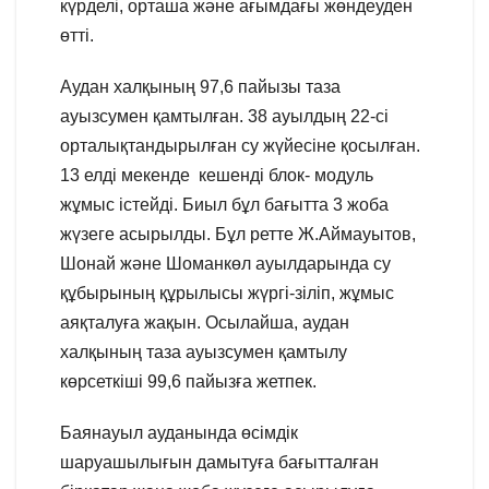
күрделі, орташа және ағымдағы жөндеуден
өтті.
Аудан халқының 97,6 пайызы таза
ауызсумен қамтылған. 38 ауылдың 22-сі
орталықтандырылған су жүйесіне қосылған.
13 елді мекенде кешенді блок- модуль
жұмыс істейді. Биыл бұл бағытта 3 жоба
жүзеге асырылды. Бұл ретте Ж.Аймауытов,
Шонай және Шоманкөл ауылдарында су
құбырының құрылысы жүргі-зіліп, жұмыс
аяқталуға жақын. Осылайша, аудан
халқының таза ауызсумен қамтылу
көрсеткіші 99,6 пайызға жетпек.
Баянауыл ауданында өсімдік
шаруашылығын дамытуға бағытталған