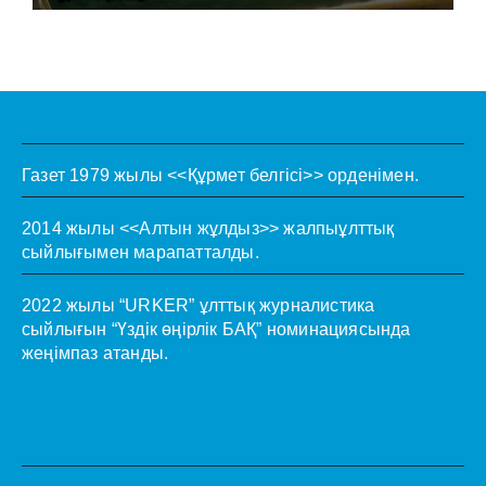
Газет 1979 жылы <<Құрмет белгісі>> орденімен.
2014 жылы <<Алтын жұлдыз>> жалпыұлттық
сыйлығымен марапатталды.
2022 жылы “URKER” ұлттық журналистика
сыйлығын “Үздік өңірлік БАҚ” номинациясында
жеңімпаз атанды.