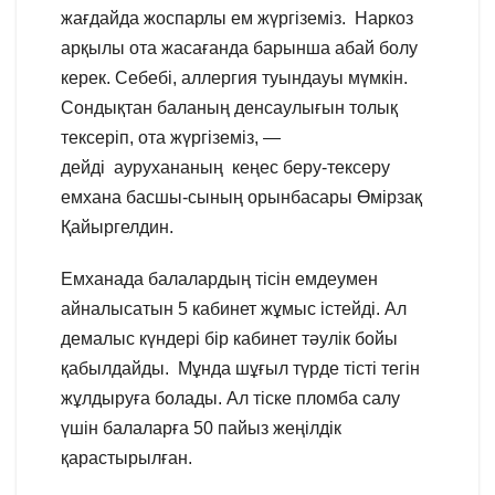
жағдайда жоспарлы ем жүргіземіз. Наркоз
арқылы ота жасағанда барынша абай болу
керек. Себебі, аллергия туындауы мүмкін.
Сондықтан баланың денсаулығын толық
тексеріп, ота жүргіземіз, —
дейді аурухананың кеңес беру-тексеру
емхана басшы-сының орынбасары Өмірзақ
Қайыргелдин.
Емханада балалардың тісін емдеумен
айналысатын 5 кабинет жұмыс істейді. Ал
демалыс күндері бір кабинет тәулік бойы
қабылдайды. Мұнда шұғыл түрде тісті тегін
жұлдыруға болады. Ал тіске пломба салу
үшін балаларға 50 пайыз жеңілдік
қарастырылған.