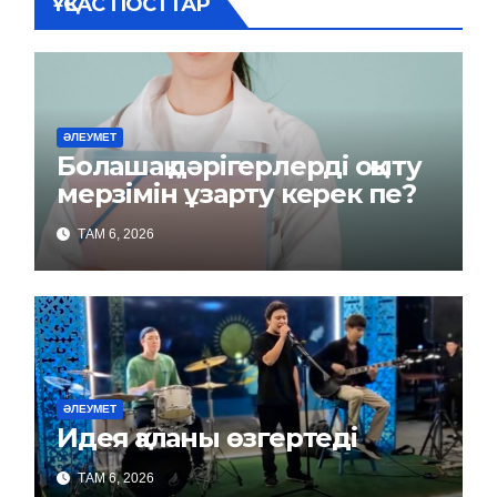
ҰҚСАС ПОСТТАР
ӘЛЕУМЕТ
Болашақ дәрігерлерді оқыту
мерзімін ұзарту керек пе?
ТАМ 6, 2026
ӘЛЕУМЕТ
Идея қаланы өзгертеді
ТАМ 6, 2026