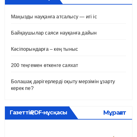
Маңызды науқанға атсалысу — игі іс
Байқаушылар саяси науқанға дайын
Кәсіпорындарға – кең тыныс
200 теңгемен өткенге саяхат
Болашақ дәрігерлерді оқыту мерзімін ұзарту
керек пе?
Мұрағат
Газеттің PDF-нұсқасы