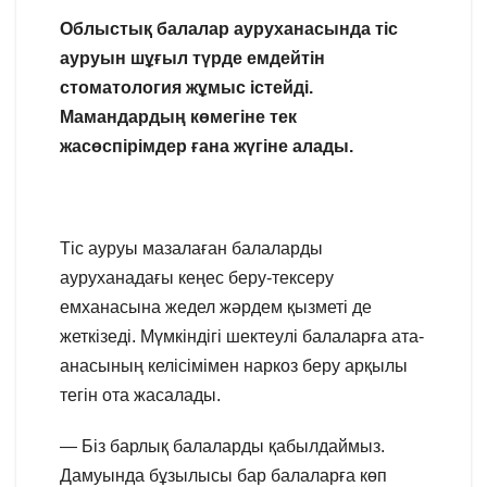
Облыстық балалар ауруханасында тіс
ауруын шұғыл түрде емдейтін
стоматология жұмыс істейді.
Мамандардың көмегіне тек
жасөспірімдер ғана жүгіне алады.
Тіс ауруы мазалаған балаларды
ауруханадағы кеңес беру-тексеру
емханасына жедел жәрдем қызметі де
жеткізеді. Мүмкіндігі шектеулі балаларға ата-
анасының келісімімен наркоз беру арқылы
тегін ота жасалады.
— Біз барлық балаларды қабылдаймыз.
Дамуында бұзылысы бар балаларға көп