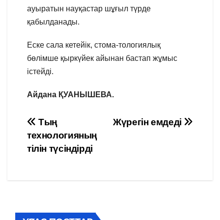
ауыратын науқастар шұғыл түрде
қабылданады.
Еске сала кетейік, стома-тологиялық
бөлімше қыркүйек айынан бастап жұмыс
істейді.
Айдана ҚУАНЫШЕВА.
Навигация
Тың
Жүрегін емдеді
технологияның
по
тілін түсіндірді
записям