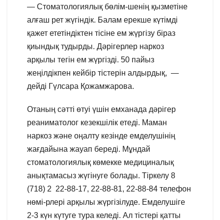
— Стоматологиялық бөлім-шенің қызметіне
алғаш рет жүгіндік. Балам ерекше күтімді
қажет ететіндіктен тісіне ем жүргізу біраз
қиындық тудырды. Дәрігерлер наркоз
арқылы тегін ем жүргізді. 50 пайыз
жеңілдікпен кейбір тістерін алдырдық, —
дейді Гүлсара Қожамжарова.
Отаның сәтті өтуі үшін емханада дәрігер
реаниматолог кезекшілік етеді. Маман
наркоз және оңалту кезінде емделушінің
жағдайына жауап береді. Мұндай
стоматологиялық көмекке медициналық
анықтамасыз жүгінуге болады. Тіркелу 8
(718) 2 22-88-17, 22-88-81, 22-88-84 телефон
нөмі-рлері арқылы жүргізілуде. Емделушіге
2-3 күн күтуге тура келеді. Ал тістері қатты