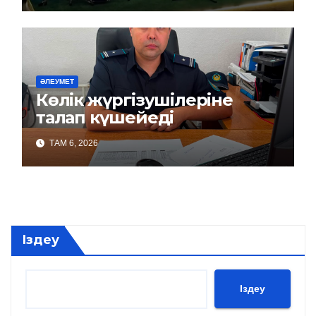
ӘЛЕУМЕТ
Көлік жүргізушілеріне
талап күшейеді
ТАМ 6, 2026
Іздеу
Іздеу