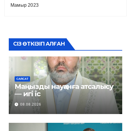
Мамыр 2023
СІЗ ӨТКІЗІП АЛҒАН
САЯСАТ
Маңызды науқанға атсалысу
— игі іс
08.08.2026