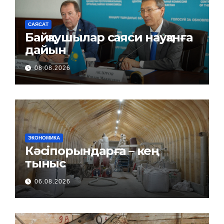
САЯСАТ
Байқаушылар саяси науқанға
дайын
08.08.2026
ЭКОНОМИКА
Кәсіпорындарға – кең
тыныс
06.08.2026