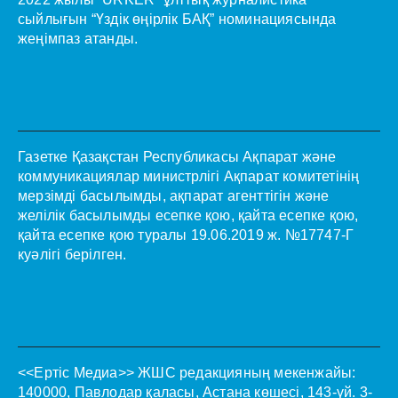
сыйлығын “Үздік өңірлік БАҚ” номинациясында
жеңімпаз атанды.
Газетке Қазақстан Республикасы Ақпарат және
коммуникациялар министрлігі Ақпарат комитетінің
мерзімді басылымды, ақпарат агенттігін және
желілік басылымды есепке қою, қайта есепке қою,
қайта есепке қою туралы 19.06.2019 ж. №17747-Г
куәлігі берілген.
<<Ертіс Медиа>>
ЖШС редакцияның мекенжайы:
140000, Павлодар қаласы, Астана көшесі, 143-үй. 3-