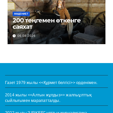
МӘДЕНИЕТ
200 теңгемен өткенге
саяхат
06.08.2026
Газет 1979 жылы <<Құрмет белгісі>> орденімен.
2014 жылы <<Алтын жұлдыз>> жалпыұлттық
сыйлығымен марапатталды.
2022 жылы “URKER” ұлттық журналистика