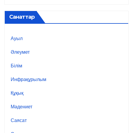
Санаттар
Ауыл
Әлеумет
Білім
Инфрақұрылым
Құқық
Мәдениет
Саясат