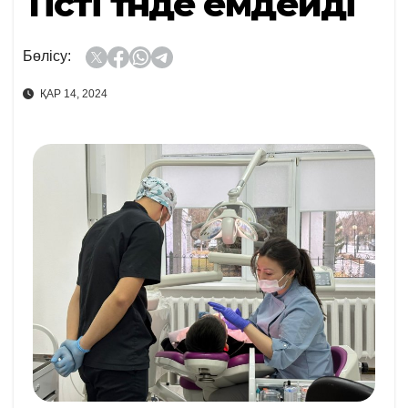
Тісті түнде емдейді
Бөлісу:
ҚАР 14, 2024