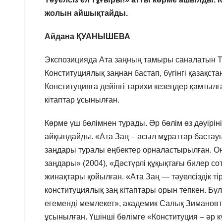
жолын айшықтайды.
Айдана ҚУАНЫШЕВА
Экспозицияда Ата заңның тамыры саналатын Тәу
Конституциялық заңнан бастап, бүгінгі қазақст
Конституцияға дейінгі тарихи кезеңдер қамтылғ
кітаптар ұсынылған.
Көрме үш бөлімнен тұрады. Әр бөлім өз дәуірі
айқындайды. «Ата Заң – асыл мұраттар бастау
заңдары туралы еңбектер орналастырылған. Он
заңдары» (2004), «Дәстүрлі құқықтағы билер с
жинақтары қойылған. «Ата Заң — тәуелсіздік тір
конституциялық заң кітаптары орын тепкен. Бұл 
егеменді мемлекет», академик Салық Зимановт
ұсынылған. Үшінші бөлімге «Конституция – әр кү