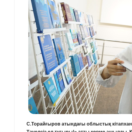
С.Торайғыров атындағы облыстық кітапхан
Тәуелсіз ел тұғыры!» атты көрме ашылды. 