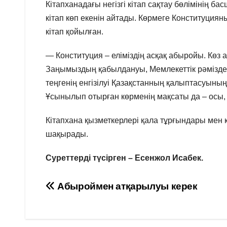
Кітапханадағы негізгі кітап сақтау бөлімінің
кітап көп екенін айтады. Көрмеге Конституци
кітап қойылған.
— Конституция – еліміздің асқақ абыройы. Көз
Заңымыздың қабылдануы, Мемлекеттік рәміздері
теңгенің енгізілуі Қазақстанның қалыптасуының
Ұсынылып отырған көрменің мақсаты да – осы, 
Кітапхана қызметкерлері қала тұрғындары мен 
шақырады.
Суреттерді түсірген – Есенжол Исабек.
Навигация
Абыроймен атқарылуы керек
по