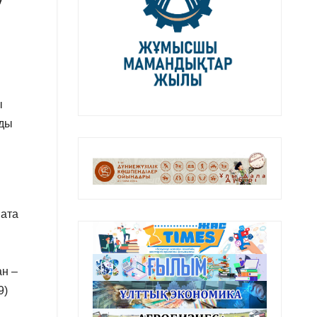
ы
нды
 ата
ан –
9)
н