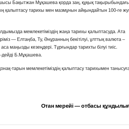
 басшысы Бақытжан Мұқашева қорда заң, құқық тақырыбындағ
яның қалыптасу тарихы мен мазмұнын айқындайтын 100-ге ж
 алдымызда мемлекетіміздің жаңа тарихы қалыптасуда. Ата
міз — Елтаңба, Ту, Әнұранның бекітілуі, ұлттық валюта –
 аса маңызды кезеңдері. Тұрғындар тарихты білуі тиіс.
-дейді Б.Мұқашева.
қонақ-тарын мемлекетіміздің қалыптасу тарихымен танысуғ
Отан мерейі — отбасы құндылы