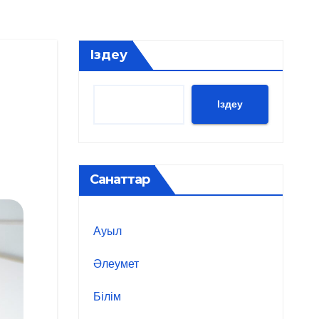
Іздеу
Іздеу
Санаттар
Ауыл
Әлеумет
Білім