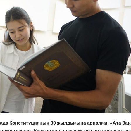
ада Конституцияның 30 жылдығына арналған «Ата Заң
Көрме тәуелсіз Қазақстанның саяси-құқықтық қалыптас