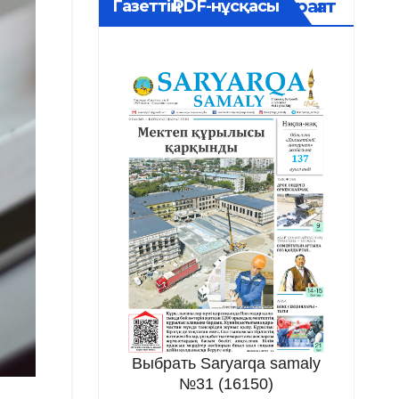
Мұрағат
Газеттің PDF-нұсқасы
Выбрать Saryarqa samaly
№31 (16150)