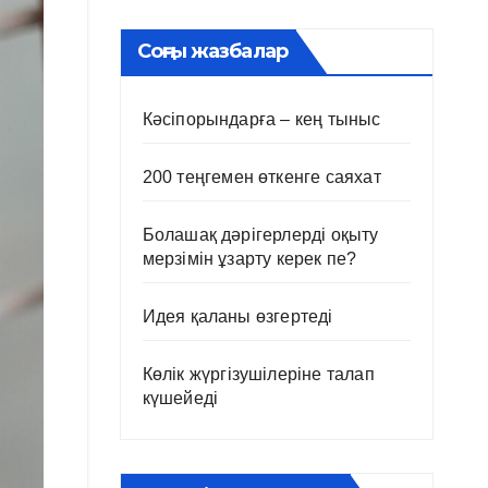
Соңғы жазбалар
Кәсіпорындарға – кең тыныс
200 теңгемен өткенге саяхат
Болашақ дәрігерлерді оқыту
мерзімін ұзарту керек пе?
Идея қаланы өзгертеді
Көлік жүргізушілеріне талап
күшейеді