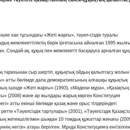
ке хан тұсындағы «Жеті жарғы», тәуел-сіздік туралы
андық мемлекеттіліктің берік іргетасына айналған 1995 жылғ
ан. Сондай-ақ, құқық пен мемлекетті басқаруға арналған құ
нің тарихынан сыр шертіп, құқықтық ойдың қалыптасу жолын
ы» атты бөлімде дала демократиясының алғашқы құқықтық
ың ішінде «Жеті жарғы» (1993), «Мәдени мұра», «Қазақтың
оты» (2008) және әр жылдары жарық көрген Конституция
егі» атты екінші бөлімде қазақ және орыс тілдеріндегі
ретте «Тәуелсіздік тартулары» (2001), «Тәуелсіздік Қазақст
ың жетекшілігімен шыққан 10 томдық құжаттар жинағы (200
ннің негізі» атауы берілген. Мұнда Конституцияға енгізілге