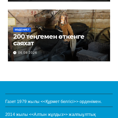
МӘДЕНИЕТ
200 теңгемен өткенге
саяхат
06.08.2026
Газет 1979 жылы <<Құрмет белгісі>> орденімен.
2014 жылы <<Алтын жұлдыз>> жалпыұлттық