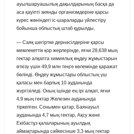
ауылшаруашылық дақылдарының басқа да
аса қауіпті зиянды организмдеріне қарсы
күрес жөніндегі іс-шараларды үйлестіру
бойынша облыстық штаб құрылды.
— Саяқ шегіртке дернәсілдеріне қарсы
мемлекеттік қор жерлерінде, яғни 28,638 мың
гектар алқапта химиялық өңдеу жұмыстарын
өткізу үшін 49,9 млн теңге көлемінде қаражат
бөлінді. Өңдеу жұмыстары облыстың үш
қаласы мен барлық 10 ауданында
жүргізіледі. Оның ішінде ең ірі алқап, яғни
4,9 мың гектар Железин ауданында
тіркелген. Сонымен қатар, Баянауыл
ауданында 4,7 мың гектар, Ақсу және
Екібастұз қалаларының ауылдық
аймақтарында сәйкесінше 3,3 мың гектар