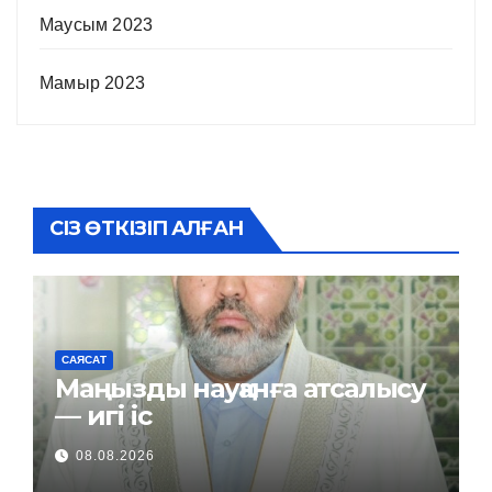
Маусым 2023
Мамыр 2023
СІЗ ӨТКІЗІП АЛҒАН
САЯСАТ
Маңызды науқанға атсалысу
— игі іс
08.08.2026