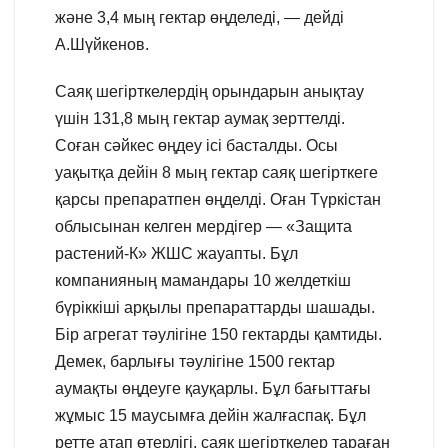
және 3,4 мың гектар өңделеді, — дейді
А.Шүйкенов.
Саяқ шегірткелердің орындарын анықтау
үшін 131,8 мың гектар аумақ зерттелді.
Соған сәйкес өңдеу ісі басталды. Осы
уақытқа дейін 8 мың гектар саяқ шегірткеге
қарсы препаратпен өңделді. Оған Түркістан
облысынан келген мердігер — «Защита
растений-К» ЖШС жауапты. Бұл
компанияның мамандары 10 желдеткіш
бүріккіші арқылы препараттарды шашады.
Бір агрегат тәулігіне 150 гектарды қамтиды.
Демек, барлығы тәулігіне 1500 гектар
аумақты өңдеуге қауқарлы. Бұл бағыттағы
жұмыс 15 маусымға дейін жалғаспақ. Бұл
ретте атап өтерлігі, саяқ шегірткелер тараған