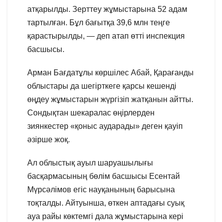
атқарылды. Зерттеу жұмыстарына 52 адам
тартылған. Бұл бағытқа 39,6 млн теңге
қарастырылды, — деп атап өтті инспекция
басшысы.
Арман Бағдатұлы көршілес Абай, Қарағанды
облыстары да шегірткеге қарсы кешенді
өңдеу жұмыстарын жүргізіп жатқанын айтты.
Сондықтан шекаралас өңірлерден
зиянкестер «қоныс аударады» деген қауіп
әзірше жоқ.
Ал облыстық ауыл шаруашылығы
басқармасының бөлім басшысы Есентай
Мүрсәлімов егіс науқанының барысына
тоқталды. Айтуынша, өткен аптадағы суық
ауа райы көктемгі дала жұмыстарына кері