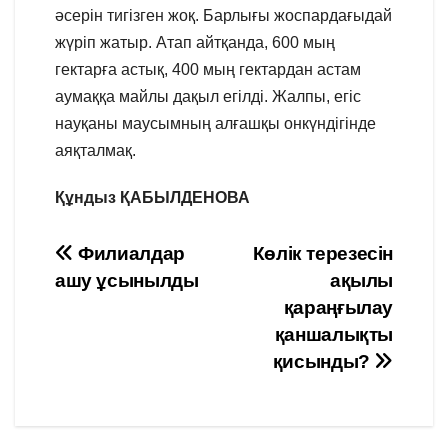
әсерін тигізген жоқ. Барлығы жоспардағыдай
жүріп жатыр. Атап айтқанда, 600 мың
гектарға астық, 400 мың гектардан астам
аумаққа майлы дақыл егілді. Жалпы, егіс
науқаны маусымның алғашқы онкүндігінде
аяқталмақ.
Құндыз ҚАБЫЛДЕНОВА
Навигация
Филиалдар
Көлік терезесін
ашу ұсынылды
ақылы
по
қараңғылау
записям
қаншалықты
қисынды?