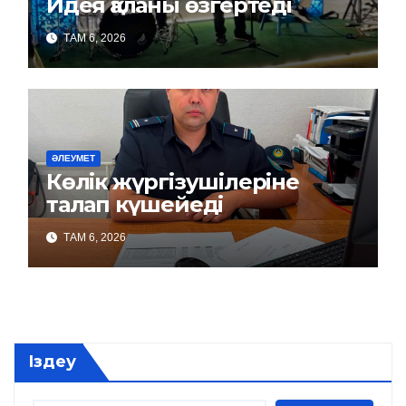
Идея қаланы өзгертеді
ТАМ 6, 2026
ӘЛЕУМЕТ
Көлік жүргізушілеріне
талап күшейеді
ТАМ 6, 2026
Іздеу