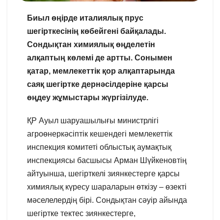
Биыл өңірде италиялық прус
шегірткесінің көбейгені байқалады.
Сондықтан химиялық өңделетін
алқаптың көлемі де артты. Сонымен
қатар, мемлекеттік қор алқаптарында
саяқ шегіртке дернәсілдеріне қарсы
өңдеу жұмыстары жүргізілуде.
ҚР Ауыл шаруашылығы министрлігі
агроөнеркәсіптік кешендегі мемлекеттік
инспекция комитеті облыстық аумақтық
инспекциясы басшысы Арман Шүйкеновтің
айтуынша, шегірткелі зиянкестерге қарсы
химиялық күресу шараларын өткізу – өзекті
мәселелердің бірі. Сондықтан сәуір айында
шегіртке тектес зиянкестерге,