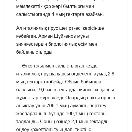
мемлекеттік қор жері былтырғымен
салыстырғанда 4 мың гектарға азайған.
Ал италиялық прус шегірткесі керісінше
көбейген. Арман Шүйкенов мұны
зиянкестердің биологиялық өсімімен
байланыстырды.
— Өткен жылмен салыстырған кезде
италиялық прусқа қарсы өңделетін аумақ 2,8
мың гектарға көбейді. Облыс бойынша
барлығы 19,6 мың гектарда зиянкеске қарсы
жұмыстар жүргізіледі. Олардың нақты орнын
анықтау үшін 706,1 мың аумақты зерттеу
жоспарланып, бүгінде 100,1 мың гектары
талданды. Соның өзінде 2,1 мың гектарды
өңдеу қажеттілігі туындап, тиісті іс