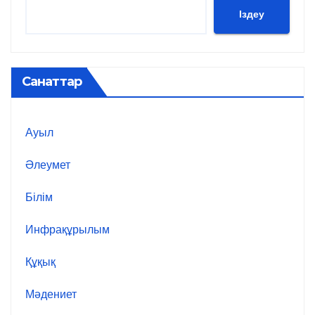
Іздеу
Санаттар
Ауыл
Әлеумет
Білім
Инфрақұрылым
Құқық
Мәдениет