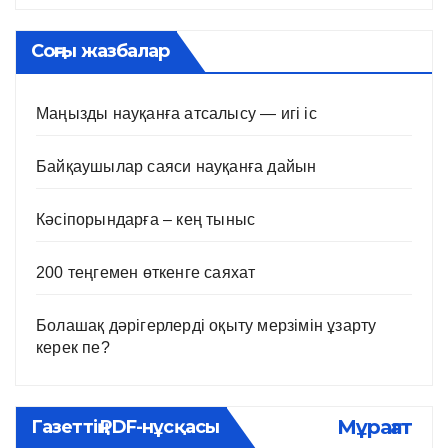
Соңғы жазбалар
Маңызды науқанға атсалысу — игі іс
Байқаушылар саяси науқанға дайын
Кәсіпорындарға – кең тыныс
200 теңгемен өткенге саяхат
Болашақ дәрігерлерді оқыту мерзімін ұзарту
керек пе?
Мұрағат
Газеттің PDF-нұсқасы