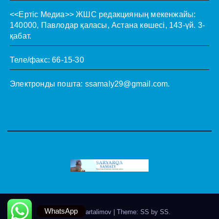
<<Ертіс Медиа>>
ЖШС редакцияның мекенжайы:
140000, Павлодар қаласы, Астана көшесі, 143-үй. 3-
қабат.
Теле/факс: 66-15-30
Электронды пошта:
ssamaly29@gmail.com
.
WhatsApp
Theme by @artalimov
|
Theme: SS by
SS
.