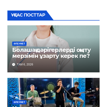
ҰҚСАС ПОСТТАР
ӘЛЕУМЕТ
Болашақ дәрігерлерді оқыту
мерзімін ұзарту керек пе?
ТАМ 6, 2026
ӘЛЕУМЕТ