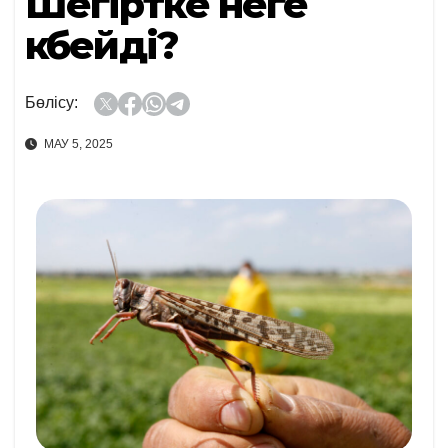
Шегіртке неге
көбейді?
Бөлісу:
МАУ 5, 2025