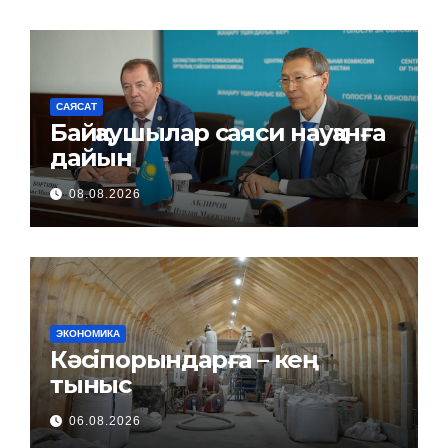
САЯСАТ
Байқаушылар саяси науқанға
дайын
08.08.2026
ЭКОНОМИКА
Кәсіпорындарға – кең
тыныс
06.08.2026