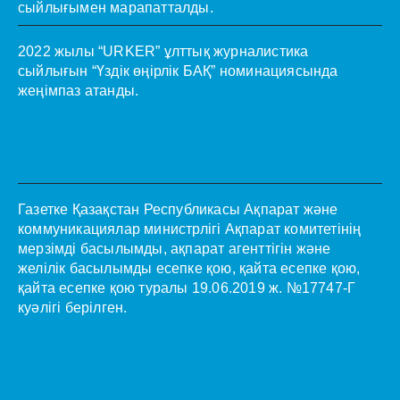
сыйлығымен марапатталды.
2022 жылы “URKER” ұлттық журналистика
сыйлығын “Үздік өңірлік БАҚ” номинациясында
жеңімпаз атанды.
Газетке Қазақстан Республикасы Ақпарат және
коммуникациялар министрлігі Ақпарат комитетінің
мерзімді басылымды, ақпарат агенттігін және
желілік басылымды есепке қою, қайта есепке қою,
қайта есепке қою туралы 19.06.2019 ж. №17747-Г
куәлігі берілген.