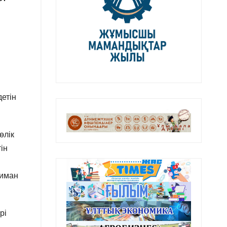
етін
өлік
ін
п
риман
рі