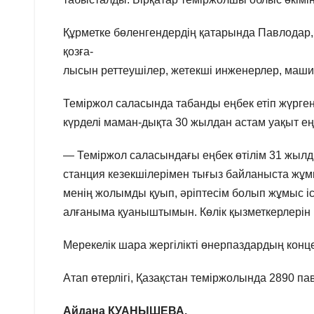
Құрметке бөленгендердің қатарында Павлодар, 
қозға-
лысын реттеушілер, жетекші инженерлер, маш
Теміржол саласында табанды еңбек етіп жүрген
күрделі маман-дықта 30 жылдан астам уақыт еңб
— Теміржол саласындағы еңбек өтілім 31 жы
станция кезекшілерімен тығыз байланыста жұм
менің жолымды қуып, әріптесім болып жұмыс іс
алғаныма қуаныштымын. Көлік қызметкерлерін 
Мерекелік шара жергілікті өнерпаздардың конце
Атап өтерлігі, Қазақстан теміржолында 2890 п
Айдана ҚУАНЫШЕВА.