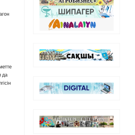
агон
метте
м да
гісін