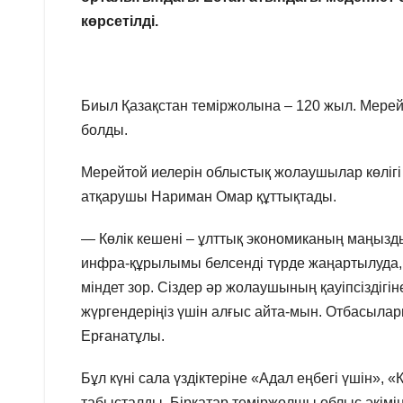
көрсетілді.
Биыл Қазақстан теміржолына – 120 жыл. Мерей
болды.
Мерейтой иелерін облыстық жолаушылар көліг
атқарушы Нариман Омар құттықтады.
— Көлік кешені – ұлттық экономиканың маңызды
инфра-құрылымы белсенді түрде жаңартылуда, т
міндет зор. Сіздер әр жолаушының қауіпсіздігі
жүргендеріңіз үшін алғыс айта-мын. Отбасылар
Ерғанатұлы.
Бұл күні сала үздіктеріне «Адал еңбегі үшін», 
табысталды. Бірқатар теміржолшы облыс әкімін