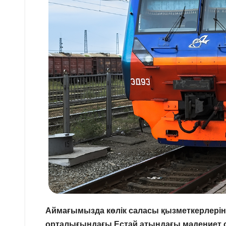
Аймағымызда көлік саласы қызметкерлеріні
орталығындағы Естай атындағы мәдениет с