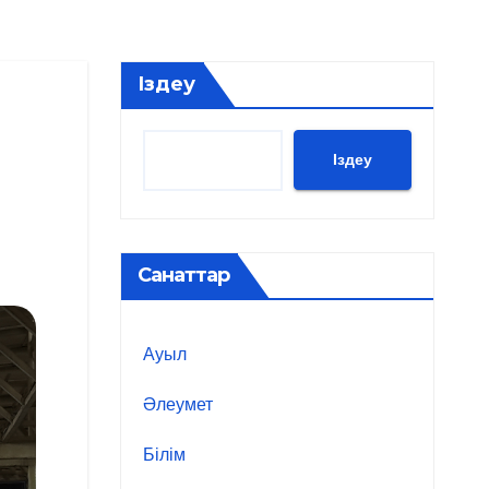
Іздеу
Іздеу
Санаттар
Ауыл
Әлеумет
Білім