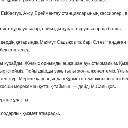
Екібастұз, Ақсу, Ерейментау станцияларының кассирлері, в
инист-нұсқаушылар, пойызды құрас-тырушылар да болды.
дердің қатарында Махмұт Садықов та бар. Ол өзі таңдаған
ек етіп келеді.
лды құрайды. Жұмыс орнымды ешқашан ауыстырмадым. Қыз
ыс істейміз. Пойыздарды уақытылы жолға жөнелтеміз. Ұлы
теп жүр. Мереке қарсаңында «Құрметті теміржолшы» төсбел
кәсіби мерекемен құттық-таймын, — дейді М.Садықов.
ртіне ұласты.
авлодарлық қызмет атқарады.