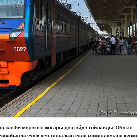
ң кәсіби мерекесі жоғары деңгейде тойланды. Облыс
арайында үздік деп танылған сала мамандарына құрм