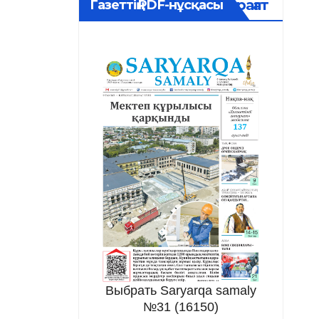
Мұрағат
Газеттің PDF-нұсқасы
Выбрать Saryarqa samaly
№31 (16150)