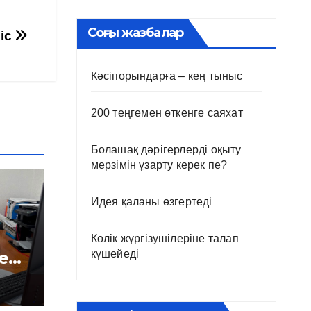
Соңғы жазбалар
иіс
Кәсіпорындарға – кең тыныс
200 теңгемен өткенге саяхат
Болашақ дәрігерлерді оқыту
мерзімін ұзарту керек пе?
Идея қаланы өзгертеді
Көлік жүргізушілеріне талап
күшейеді
е
і