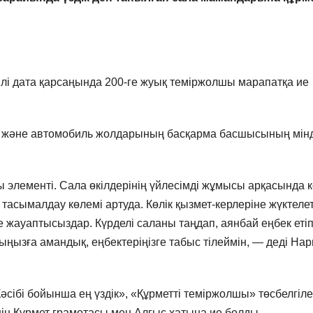
лі дата қарсаңында 200-ге жуық теміржолшы марапатқа ие
і және автомобиль жолдарының басқарма басшысының мінд
 элементі. Сала өкілдерінің үйлесімді жұмысы арқасында к
асымалдау көлемі артуда. Көлік қызмет-керлеріне жүктелет
не жауаптысыздар. Күрделі саланы таңдап, аянбай еңбек еті
ыңызға амандық, еңбектеріңізге табыс тілеймін, — деді На
«Кәсібі бойынша ең үздік», «Құрметті теміржолшы» төсбелгіле
ің Құрмет грамотасы мен Алғыс хатына ие болды.