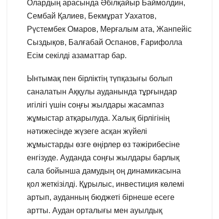
Олардың арасында Әбілқайыр Баймолдин,
Сембай Қалиев, Бекмұрат Уахатов,
Рүстембек Омаров, Мерғалым ата, Жанпейіс
Сыздықов, Балғабай Оспанов, Ғарифолла
Есім секілді азаматтар бар.
Ынтымақ пен бірліктің түпқазығы болып
саналатын Аққулы ауданында тұрғындар
игілігі үшін соңғы жылдары жасампаз
жұмыстар атқарылуда. Халық бірлігінің
нәтижесінде жүзеге асқан жүйелі
жұмыстарды өзге өңірлер өз тәжірибесіне
енгізуде. Ауданда соңғы жылдары барлық
сала бойынша дамудың оң динамикасына
қол жеткізілді. Құрылыс, инвестиция көлемі
артып, ауданның бюджеті бірнеше есеге
артты. Аудан орталығы мен ауылдық