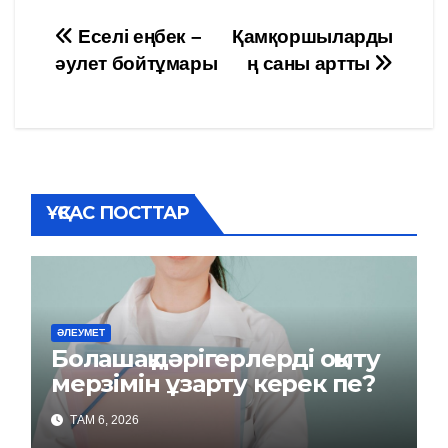
Навигация
Еселі еңбек –
Қамқоршыларды
әулет бойтұмары
ң саны артты
по
записям
ҰҚСАС ПОСТТАР
ӘЛЕУМЕТ
Болашақ дәрігерлерді оқыту
мерзімін ұзарту керек пе?
ТАМ 6, 2026