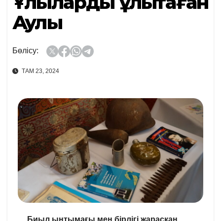
Ұлыларды ұлықтаған
Аққулы
Бөлісу:
ТАМ 23, 2024
Биыл ынтымағы мен бірлігі жарасқан,