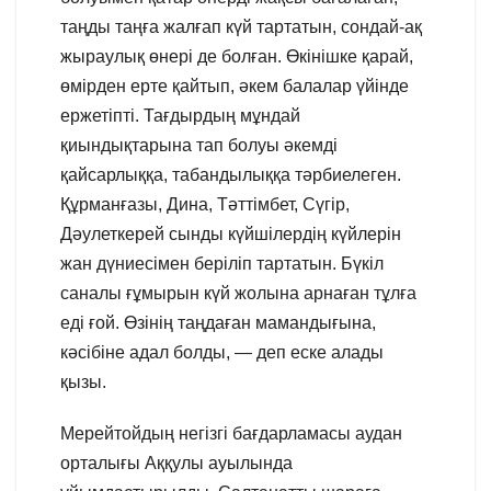
таңды таңға жалғап күй тартатын, сондай-ақ
жыраулық өнері де болған. Өкінішке қарай,
өмірден ерте қайтып, әкем балалар үйінде
ержетіпті. Тағдырдың мұндай
қиындықтарына тап болуы әкемді
қайсарлыққа, табандылыққа тәрбиелеген.
Құрманғазы, Дина, Тәттімбет, Сүгір,
Дәулеткерей сынды күйшілердің күйлерін
жан дүниесімен беріліп тартатын. Бүкіл
саналы ғұмырын күй жолына арнаған тұлға
еді ғой. Өзінің таңдаған мамандығына,
кәсібіне адал болды, — деп еске алады
қызы.
Мерейтойдың негізгі бағдарламасы аудан
орталығы Аққулы ауылында