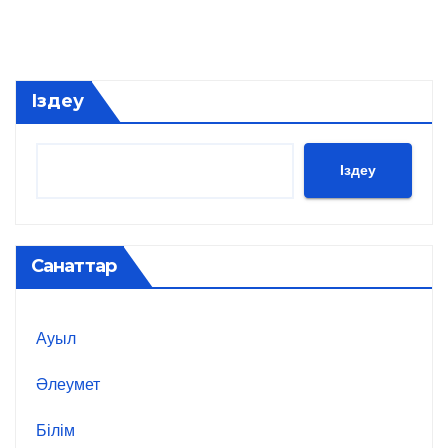
Іздеу
Іздеу
Санаттар
Ауыл
Әлеумет
Білім