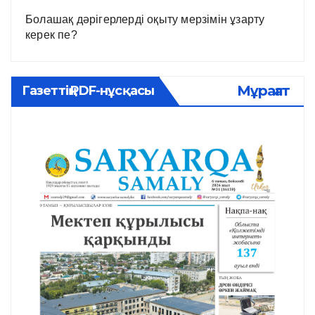
Болашақ дәрігерлерді оқыту мерзімін ұзарту
керек пе?
Мұрағат
Газеттің PDF-нұсқасы