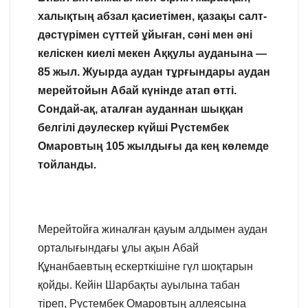
халықтың абзал қасиетімен, қазақы салт-
дәстүрімен сүттей ұйыған, сәні мен әні
келіскен киелі мекен Аққулы ауданына —
85 жыл. Жуырда аудан тұрғындары аудан
мерейтойын Абай күнінде атап өтті.
Сондай-ақ, аталған ауданнан шыққан
белгілі дәулескер күйші Рүстембек
Омаровтың 105 жылдығы да кең көлемде
тойланды.
Мерейтойға жиналған қауым алдымен аудан
орталығындағы ұлы ақын Абай
Құнанбаевтың ескерткішіне гүл шоқтарын
қойды. Кейін Шарбақты ауылына табан
тіреп, Рүстембек Омаровтың аллеясына