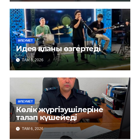
ӘЛЕУМЕТ
Идея қаланы өзгертеді
ТАМ 6, 2026
ӘЛЕУМЕТ
Көлік жүргізушілеріне
талап күшейеді
ТАМ 6, 2026