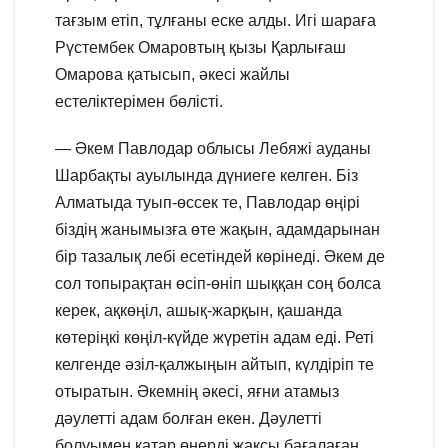
тағзым етіп, тұлғаны еске алды. Игі шараға
Рүстембек Омаровтың қызы Қарлығаш
Омарова қатысып, әкесі жайлы
естеліктерімен бөлісті.
— Әкем Павлодар облысы Лебяжі ауданы
Шарбақты ауылында дүниеге келген. Біз
Алматыда туып-өссек те, Павлодар өңірі
біздің жанымызға өте жақын, адамдарынан
бір тазалық лебі есетіндей көрінеді. Әкем де
сол топырақтан өсіп-өніп шыққан соң болса
керек, ақкөңіл, ашық-жарқын, қашанда
көтеріңкі көңіл-күйде жүретін адам еді. Реті
келгенде әзіл-қалжыңын айтып, күлдіріп те
отыратын. Әкемнің әкесі, яғни атамыз
дәулетті адам болған екен. Дәулетті
болуымен қатар өнерді жақсы бағалаған,