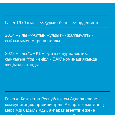
Газет 1979 жылы <<Құрмет белгісі>> орденімен.
2014 жылы <<Алтын жұлдыз>> жалпыұлттық
сыйлығымен марапатталды.
2022 жылы “URKER” ұлттық журналистика
сыйлығын “Үздік өңірлік БАҚ” номинациясында
жеңімпаз атанды.
Газетке Қазақстан Республикасы Ақпарат және
коммуникациялар министрлігі Ақпарат комитетінің
мерзімді басылымды, ақпарат агенттігін және