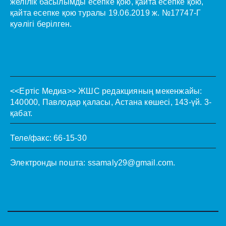
желілік басылымды есепке қою, қайта есепке қою,
қайта есепке қою туралы 19.06.2019 ж. №17747-Г
куәлігі берілген.
<<Ертіс Медиа>>
ЖШС редакцияның мекенжайы:
140000, Павлодар қаласы, Астана көшесі, 143-үй. 3-
қабат.
Теле/факс: 66-15-30
Электронды пошта:
ssamaly29@gmail.com
.