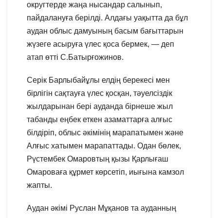
округтерде жаңа нысандар салынып,
пайдалануға берілді. Алдағы уақытта да бұл
аудан облыс дамуының басым бағыттарын
жүзеге асыруға үлес қоса бермек, — деп
атап өтті С.Батырғожинов.
Серік Барлыбайұлы елдің берекесі мен
бірлігін сақтауға үлес қосқан, тәуелсіздік
жылдарынан бері ауданда бірнеше жыл
табанды еңбек еткен азаматтарға алғыс
білдіріп, облыс әкімінің марапатымен және
Алғыс хатымен марапаттады. Одан бөлек,
Рүстембек Омаровтың қызы Қарлығаш
Омароваға құрмет көрсетіп, иығына камзол
жапты.
Аудан әкімі Руслан Мұқанов та ауданның