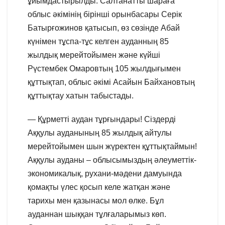
ұйымдастырылды. Салтанатты шараға
облыс әкімінің бірінші орынбасары Серік
Батырғожинов қатысып, өз сөзінде Абай
күнімен тұспа-тұс келген ауданның 85
жылдық мерейтойымен және күйші
Рүстембек Омаровтың 105 жылдығымен
құттықтап, облыс әкімі Асайын Байхановтың
құттықтау хатын табыстады.
— Құрметті аудан тұрғындары! Сіздерді
Аққулы ауданының 85 жылдық айтулы
мерейтойымен шын жүректен құттықтаймын!
Аққулы ауданы – облысымыздың әлеуметтік-
экономикалық, рухани-мәдени дамуында
қомақты үлес қосып келе жатқан және
тарихы мен қазынасы мол өлке. Бұл
ауданнан шыққан тұлғаларымыз көп.