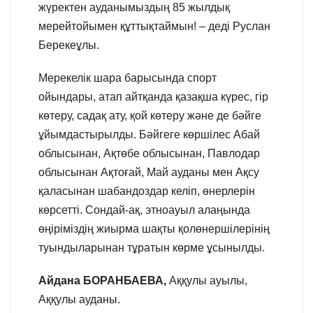
жүректен ауданымыздың 85 жылдық
мерейтойымен құттықтаймын! – деді Руслан
Берекеұлы.
Мерекелік шара барысында спорт
ойындары, атап айтқанда қазақша күрес, гір
көтеру, садақ ату, қой көтеру және де бәйге
ұйымдастырылды. Бәйгеге көршілес Абай
облысынан, Ақтөбе облысынан, Павлодар
облысынан Ақтоғай, Май ауданы мен Ақсу
қаласынан шабандоздар келіп, өнерлерін
көрсетті. Сондай-ақ, этноауыл алаңында
өңіріміздің жиырма шақты қолөнершілерінің
туындыларынан тұратын көрме ұсынылды.
Айдана БОРАНБАЕВА,
Аққулы ауылы,
Аққулы ауданы.