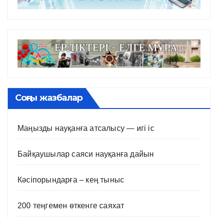
Соңғы жазбалар
Маңызды науқанға атсалысу — игі іс
Байқаушылар саяси науқанға дайын
Кәсіпорындарға – кең тыныс
200 теңгемен өткенге саяхат