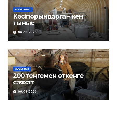
ЭКОНОМИКА
Кәсіпорындарға – кең
тыныс
06.08.2026
МӘДЕНИЕТ
200 теңгемен өткенге
саяхат
06.08.2026