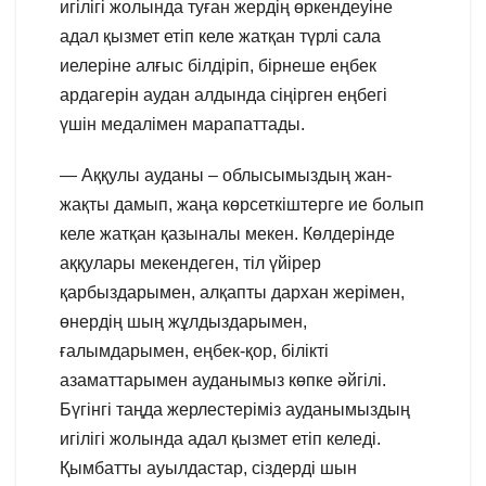
игілігі жолында туған жердің өркендеуіне
адал қызмет етіп келе жатқан түрлі сала
иелеріне алғыс білдіріп, бірнеше еңбек
ардагерін аудан алдында сіңірген еңбегі
үшін медалімен марапаттады.
— Аққулы ауданы – облысымыздың жан-
жақты дамып, жаңа көрсеткіштерге ие болып
келе жатқан қазыналы мекен. Көлдерінде
аққулары мекендеген, тіл үйірер
қарбыздарымен, алқапты дархан жерімен,
өнердің шың жұлдыздарымен,
ғалымдарымен, еңбек-қор, білікті
азаматтарымен ауданымыз көпке әйгілі.
Бүгінгі таңда жерлестеріміз ауданымыздың
игілігі жолында адал қызмет етіп келеді.
Қымбатты ауылдастар, сіздерді шын