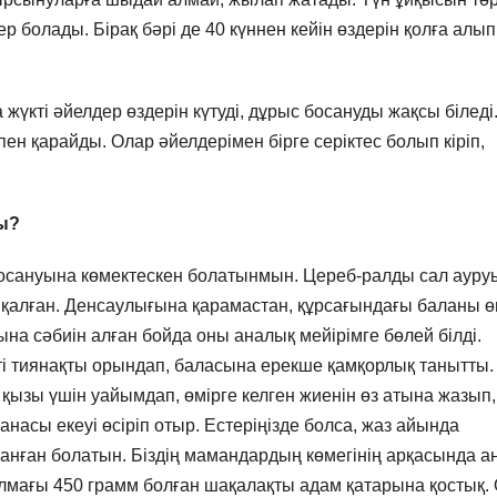
 болады. Бірақ бәрі де 40 күннен кейін өздерін қолға алып
 жүкті әйелдер өздерін күтуді, дұрыс босануды жақсы біледі
тпен қарайды. Олар әйелдерімен бірге серіктес болып кіріп,
ды?
 босануына көмектескен болатынмын. Цереб-ралды сал ауру
 қалған. Денсаулығына қарамастан, құрсағындағы баланы ө
лына сәбиін алған бойда оны аналық мейірімге бөлей білді.
і тиянақты орындап, баласына ерекше қамқорлық танытты.
қызы үшін уайымдап, өмірге келген жиенін өз атына жазып,
насы екеуі өсіріп отыр. Естеріңізде болса, жаз айында
анған болатын. Біздің мамандардың көмегінің арқасында а
салмағы 450 грамм болған шақалақты адам қатарына қостық.