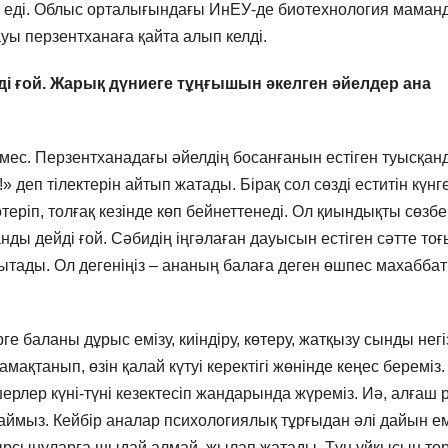
 еді. Облыс орталығындағы ИнЕУ-де биотехнология маман
уы перзентханаға қайта алып келді.
ді ғой. Жарық дүниеге тұңғышын әкелген әйелдер ана
емес. Перзентханадағы әйелдің босанғанын естіген туысқа
» деп тілектерін айтып жатады. Бірақ сол сөзді еститін күнг
теріп, толғақ кезінде көп бейнеттенеді. Ол қиындықты сөзб
нды дейді ғой. Сәбидің іңгәлаған дауысын естіген сәтте тоғ
ытады. Ол дегеніңіз – ананың балаға деген өшпес махаббат
е баланы дұрыс емізу, киіндіру, көтеру, жатқызу сынды негіз
амақтанып, өзін қалай күтуі керектігі жөнінде кеңес береміз
ерлер күні-түні кезектесіп жандарында жүреміз. Иә, алғаш 
аймыз. Кейбір аналар психологиялық тұрғыдан әлі дайын е
уырсынуларға шыдай алмай, жылап жатады. Түн ұйқысын тө