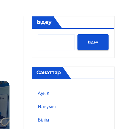
Іздеу
Іздеу
Санаттар
Ауыл
Әлеумет
Білім