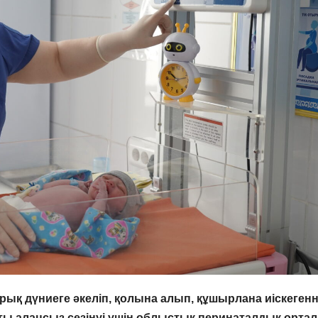
рық дүниеге әкеліп, қолына алып, құшырлана иіскеген
қты алаңсыз сезінуі үшін облыстық перинаталдық орта