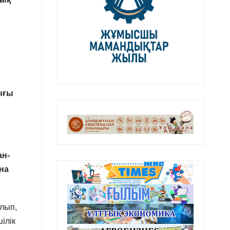
ығы
ан-
на
ылып,
ілік