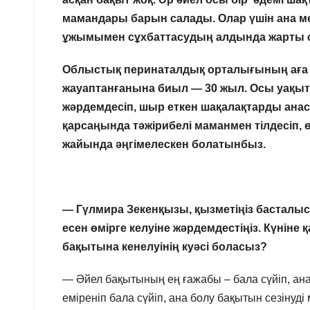
мамандары барын салады. Олар үшін ана ме
ұжымымен сұхбаттасудың алдында жарты са
Облыстық перинаталдық орталығының аға а
жауаптанғанына биыл — 30 жыл.
Осы уақыт 
жәрдемдесіп, шыр еткен шақалақтарды ана
қарсаңында тәжірибелі маманмен тілдесіп,
жайында әңгімелескен болатынбыз.
— Гүлмира Зекенқызы, қызметіңіз басталыс
есен өмірге келуіне жәрдемдестіңіз.
Күніне 
бақытына кенелуінің куәсі боласыз?
— Әйел бақытының ең ғажабы – бала сүйіп, ан
еміреніп бала сүйіп, ана болу бақытын сезінуд