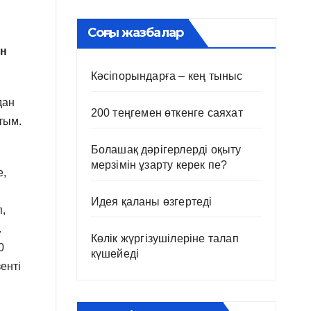
Соңғы жазбалар
ан
Кәсіпорындарға – кең тыныс
дан
200 теңгемен өткенге саяхат
тым.
Болашақ дәрігерлерді оқыту
мерзімін ұзарту керек пе?
е,
Идея қаланы өзгертеді
,
.
Көлік жүргізушілеріне талап
0
күшейеді
енті