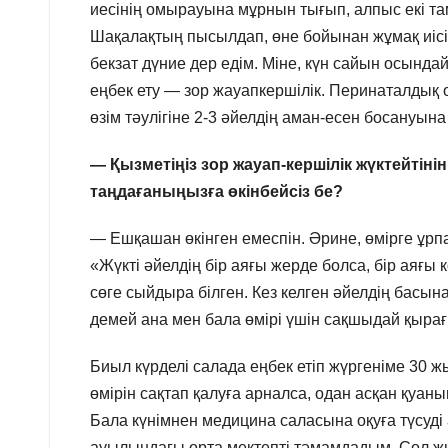
иесінің омырауына мұрнын тығып, алпыс екі тамы
Шақалақтың пысылдап, өне бойынан жұмақ иісі 
бекзат дүние дер едім. Міне, күн сайын осынд
еңбек ету — зор жауапкершілік. Перинаталдық о
өзім тәулігіне 2-3 әйелдің аман-есен босануын
— Қызметіңіз зор жауап-кершілік жүктейтін
таңдағаныңызға өкінбейсіз бе?
— Ешқашан өкінген емеспін. Әрине, өмірге ұрп
«Жүкті әйелдің бір аяғы жерде болса, бір аяғы к
сөге сыйдыра білген. Кез келген әйелдің басын
демей ана мен бала өмірі үшін сақшыдай қырағ
Биыл күрделі салада еңбек етіп жүргеніме 30
өмірін сақтап қалуға арналса, одан асқан қу
Бала күнімнен медицина саласына оқуға түсу
ауылындағы орта мектепті тәмамдадым. Сол 