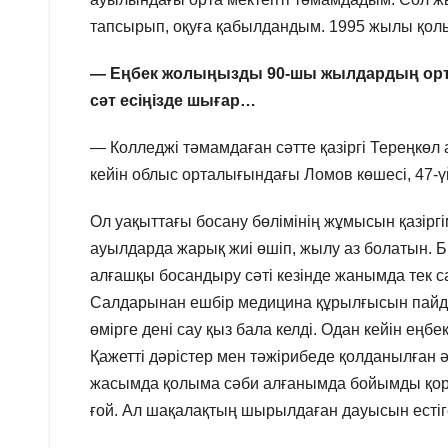
тапсырып, оқуға қабылдандым. 1995 жылы қолы
— Еңбек жолыңызды 90-шы жылдардың ортас
сәт есіңізде шығар…
— Колледжі тәмамдаған сәтте қазіргі Тереңкө
кейін облыс орталығындағы Ломов көшесі, 47-
Ол уақыттағы босану бөлімінің жұмысын қазіргі
ауылдарда жарық жиі өшіп, жылу аз болатын. Біра
алғашқы босандыру сәті кезінде жанымда тек са
Салдарынан ешбір медицина құрылғысын пайдал
өмірге дені сау қыз бала келді. Одан кейін еңб
Қажетті дәрістер мен тәжірибеде қолданылған 
жасымда қолыма сәби алғанымда бойымды қорқы
ғой. Ал шақалақтың шырылдаған дауысын естіген