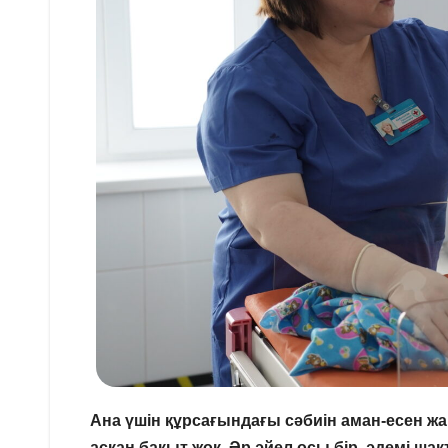
Ана үшін құрсағындағы сәбиін аман-есен жа
асқан бақыт жоқ. Әр әйел осы бір әдемі ша