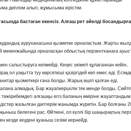
ма диплом алып, жұмысыма кірістім.
ында бастаған екенсіз. Алғаш рет әйелді босандырғ
л аудандық ауруханасына қызметке орналастым. Жарты жыл
үй мекенжайында орналасқан облыстық перзентханаға ауыс
мен салыстыруға келмейді. Кеңес үкіметі құлағаннан кейін,
қ ол уақытта туу көрсеткіші қазіргідей көп емес еді. Есімд
нитар қызметкері ғана болды. Жарық өшіп қалған еді.
ана алмадық. Бар жауапкершілік тек менде болды. Сөйтіп
ек тәжірибемдегі алғашқы егіз баланың өміріне жауаптандым
әдістер жазылған дәптерім жанымда жүретін. Бар болғаны 2
ныш билегені рас. Өйткені, ол күллі бір шаңырақтың перз
 кезде кеудені қуаныш сезімі кернейді.