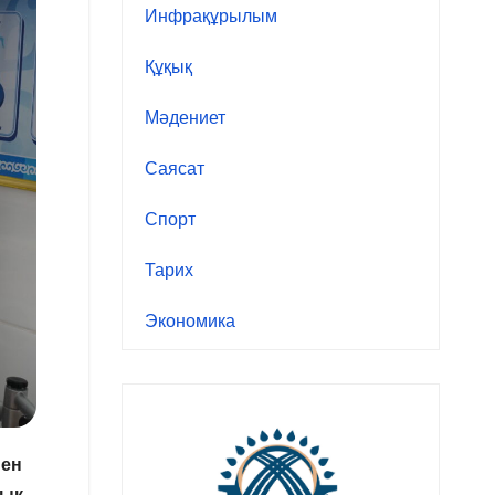
Инфрақұрылым
Құқық
Мәдениет
Саясат
Спорт
Тарих
Экономика
нен
лық