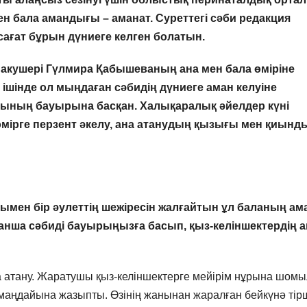
н бала амандығы – аманат. Суреттегі сәби редакция
ғат бұрын дүниеге келген болатын.
кушері Гүлмира Қабышеваның ана мен бала өміріне
ішінде ол мыңдаған сәбидің дүниеге аман келуіне
сының бауырына басқан. Халықаралық әйелдер күні
 өмірге перзент әкелу, ана атанудың қызығы мен қиынд
ымен бір әулеттің шежіресін жалғайтын ұл баланың ам
қанша сәбиді бауырыңызға басып, қыз-келіншектердің а
а атану. Жаратушы қыз-келіншектерге мейірім нұрына шом
і маңдайына жазыпты. Өзінің жанынан жаралған бейкүнә тірш