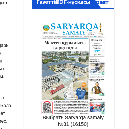
Мұрағат
Газеттің PDF-нұсқасы
дығы
ндары
е
ен
ыз
ы.
гі
. Бала
рет
Выбрать Saryarqa samaly
мес,
№31 (16150)
рт