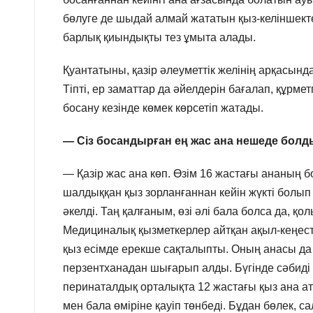
бөлуге де шыдай алмай жататын қыз-келіншектер
барлық қиындықты тез ұмыта алады.
Қуантатыны, қазір әлеуметтік желінің арқасында
Тіпті, ер заматтар да әйелдерін бағалап, құрме
босану кезінде көмек көрсетіп жатады.
— Сіз босандырған ең жас ана нешеде бол
— Қазір жас ана көп. Өзім 16 жастағы ананың
шалдыққан қыз зорланғаннан кейін жүкті болып
әкелді. Таң қалғаным, өзі әлі бала болса да, қо
Медициналық қызметкерлер айтқан ақыл-кеңест
қыз есімде ерекше сақталыпты. Оның анасы да 
перзентханадан шығарып алды. Бүгінде сәбиді а
перинаталдық орталықта 12 жастағы қыз ана ат
мен бала өміріне қауіп төнбеді. Бұдан бөлек, 