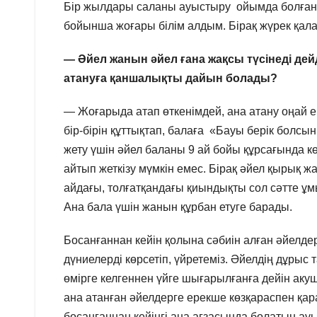
Бір жылдары саланы ауыстыру ойымда болған
бойынша жоғары білім алдым. Бірақ жүрек қала
— Әйел жанын әйел ғана жақсы түсінеді дей
атануға қаншалықты дайын болады?
— Жоғарыда атап өткенімдей, ана атану оңай 
бір-бірін құттықтап, балаға «Бауы берік болсын!
жету үшін әйел баланы 9 ай бойы құрсағында кө
айтып жеткізу мүмкін емес. Бірақ әйел қырық жа
айдағы, толғатқандағы қиындықты сол сәтте ұм
Ана бала үшін жанын құрбан етуге барады.
Босанғаннан кейін қолына сәбиін алған әйелдерг
дүниелерді көрсетіп, үйретеміз. Әйелдің дұрыс т
өмірге келгеннен үйге шығарылғанға дейін акуш
ана атанған әйелдерге ерекше көзқараспен қар
босанғаннан кейінгі ана ағзасында болатын а