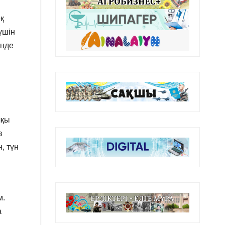
оқ
үшін
інде
лқы
з
, түн
м.
а