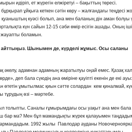
рын идіріп, ет жүрегін елжіретуі – бақыттың төресі.
бұрқырап ұйқыға кеткен сәтін көру – жалғандағы теңдесі ж
ай қуаныштың куәсі болып, ана мен баланың дін аман болуы 
рталықта күн сайын 12-15 сәби өмір есігін ашады. Оның іш
а жауапты боламын.
ін айттыңыз. Шынымен де, күрделі жұмыс. Осы саланы
ақ әкелу, адамнан адамның жаратылуы оңай емес. Қазақ ха
өрде», деп бала сүюдің ана өміріне қауіпті екенін де екі ауы
ан өтетін ұмытылмас қиын сәтте солардан кем қиналмай, күн
ы тұрудың өзі – мәртебе.
 жыл толыпты. Саналы ғұмырымдағы осы уақыт ана мен бала
аныш бар ма? Мен бұл мамандықты жүрек қалауымен таңдады
ді армандадым. 1992 жылы Павлодар ауданы Новочерноярк
жылы Павлодар медициналық колледжіне құжаттарымды