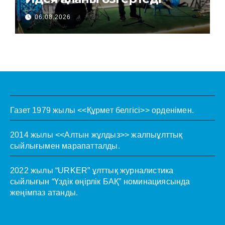
06.08.2026
Газет 1979 жылы <<Құрмет белгісі>> орденімен.
2014 жылы <<Алтын жұлдыз>> жалпыұлттық
сыйлығымен марапатталды.
2022 жылы “URKER” ұлттық журналистика
сыйлығын “Үздік өңірлік БАҚ” номинациясында
жеңімпаз атанды.