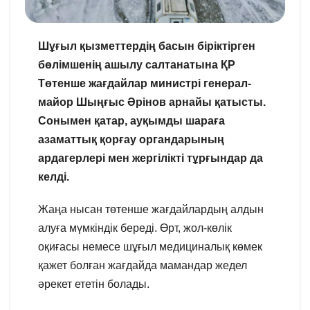
Шұғыл қызметтердің басын біріктірген
бөлімшенің ашылу салтанатына ҚР
Төтенше жағдайлар министрі генерал-
майор Шыңғыс Әрінов арнайы қатысты.
Сонымен қатар, ауқымды шараға
азаматтық қорғау органдарының
ардагерлері мен жергілікті тұрғындар да
келді.
Жаңа нысан төтенше жағдайлардың алдын
алуға мүмкіндік береді. Өрт, жол-көлік
оқиғасы немесе шұғыл медициналық көмек
қажет болған жағдайда мамандар жедел
әрекет ететін болады.