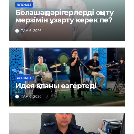
ӘЛЕУМЕТ
Болашақ дәрігерлерді оқыту
мерзімін ұзарту керек пе?
ТАМ 6, 2026
ӘЛЕУМЕТ
Идея қаланы өзгертеді
ТАМ 6, 2026