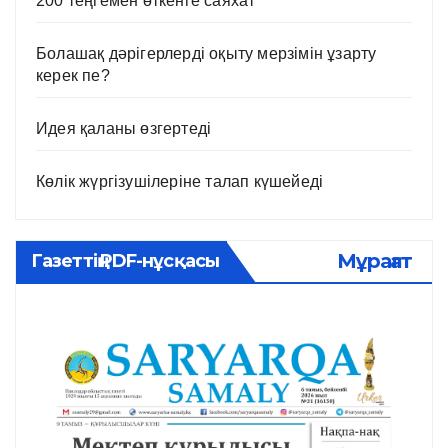
200 теңгемен өткенге саяхат
Болашақ дәрігерлерді оқыту мерзімін ұзарту
керек пе?
Идея қаланы өзгертеді
Көлік жүргізушілеріне талап күшейеді
Мұрағат
Газеттің PDF-нұсқасы