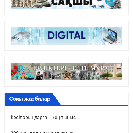
Соңғы жазбалар
Кәсіпорындарға – кең тыныс