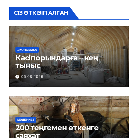
СІЗ ӨТКІЗІП АЛҒАН
ЭКОНОМИКА
Кәсіпорындарға – кең
тыныс
06.08.2026
МӘДЕНИЕТ
200 теңгемен өткенге
саяхат