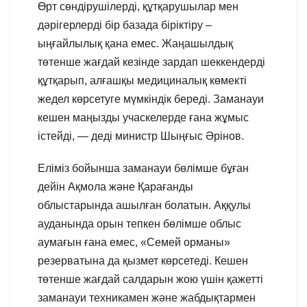
Өрт сөндірушілерді, құтқарушылар мен
дәрігерлерді бір базада біріктіру –
ыңғайлылық қана емес. Жаңашылдық
төтенше жағдай кезінде зардап шеккендерді
құтқарып, алғашқы медициналық көмекті
жедел көрсетуге мүмкіндік береді. Заманауи
кешен маңызды учаскелерде ғана жұмыс
істейді, — деді министр Шыңғыс Әрінов.
Еліміз бойынша заманауи бөлімше бұған
дейін Ақмола және Қарағанды
облыстарында ашылған болатын. Аққулы
ауданында орын тепкен бөлімше облыс
аумағын ғана емес, «Семей орманы»
резерватына да қызмет көрсетеді. Кешен
төтенше жағдай салдарын жою үшін қажетті
заманауи техникамен және жабдықтармен