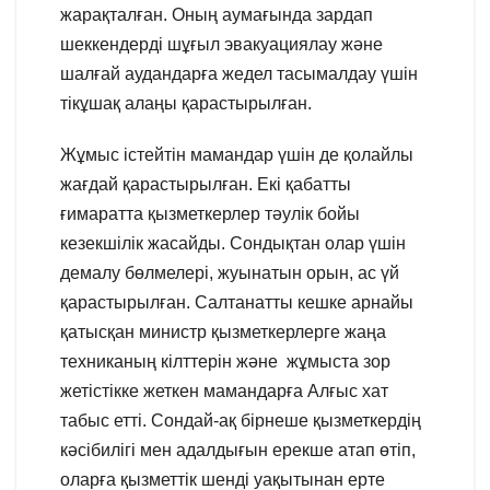
жарақталған. Оның аумағында зардап
шеккендерді шұғыл эвакуациялау және
шалғай аудандарға жедел тасымалдау үшін
тікұшақ алаңы қарастырылған.
Жұмыс істейтін мамандар үшін де қолайлы
жағдай қарастырылған. Екі қабатты
ғимаратта қызметкерлер тәулік бойы
кезекшілік жасайды. Сондықтан олар үшін
демалу бөлмелері, жуынатын орын, ас үй
қарастырылған. Салтанатты кешке арнайы
қатысқан министр қызметкерлерге жаңа
техниканың кілттерін және жұмыста зор
жетістікке жеткен мамандарға Алғыс хат
табыс етті. Сондай-ақ бірнеше қызметкердің
кәсібилігі мен адалдығын ерекше атап өтіп,
оларға қызметтік шенді уақытынан ерте