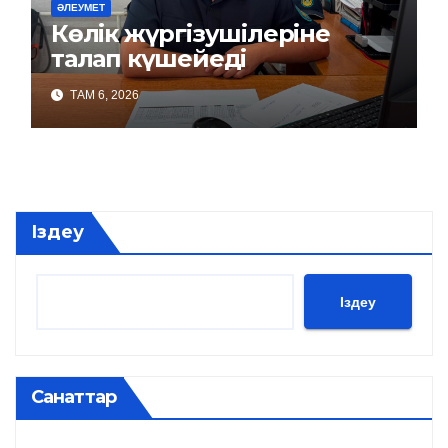
ӘЛЕУМЕТ
Көлік жүргізушілеріне
талап күшейеді
ТАМ 6, 2026
Іздеу
Іздеу
Санаттар