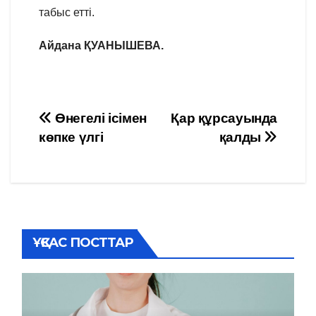
табыс етті.
Айдана ҚУАНЫШЕВА.
Навигация
Өнегелі ісімен
Қар құрсауында
көпке үлгі
қалды
по
записям
ҰҚСАС ПОСТТАР