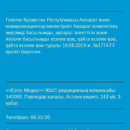
Газетке Қазақстан Республикасы Ақпарат және
коммуникациялар министрлігі Ақпарат комитетінің
мерзімді басылымды, ақпарат агенттігін және
желілік басылымды есепке қою, қайта есепке қою,
қайта есепке қою туралы 19.06.2019 ж. №17747-Г
куәлігі берілген.
<<Ертіс Медиа>>
ЖШС редакцияның мекенжайы:
140000, Павлодар қаласы, Астана көшесі, 143-үй. 3-
қабат.
Теле/факс: 66-15-30