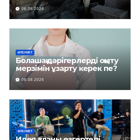
06.08.2026
ӘЛЕУМЕТ
Болашақ дәрігерлерді оқыту
мерзімін ұзарту керек пе?
06.08.2026
ӘЛЕУМЕТ
Идея қаланы өзгертеді