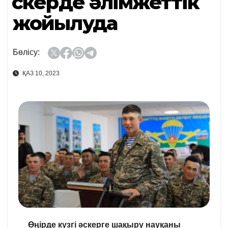
Әскерде әлімжеттік
жойылуда
Бөлісу:
ҚАЗ 10, 2023
Өңірде күзгі әскерге шақыру науқаны