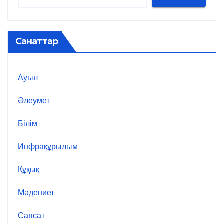
Санаттар
Ауыл
Әлеумет
Білім
Инфрақұрылым
Құқық
Мәдениет
Саясат