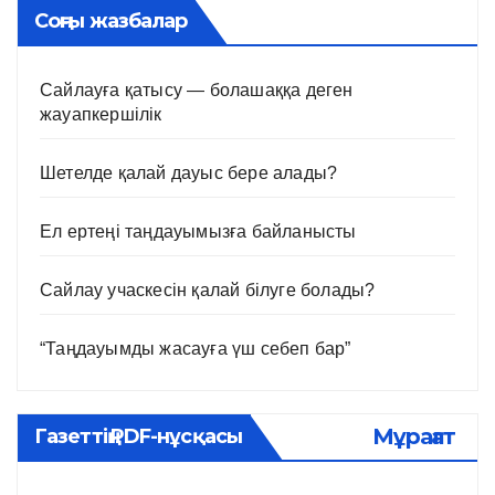
Соңғы жазбалар
Сайлауға қатысу — болашаққа деген
жауапкершілік
Шетелде қалай дауыс бере алады?
Ел ертеңі таңдауымызға байланысты
Сайлау учаскесін қалай білуге болады?
“Таңдауымды жасауға үш себеп бар”
Мұрағат
Газеттің PDF-нұсқасы