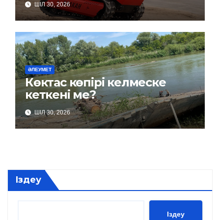
ШІЛ 30, 2026
ӘЛЕУМЕТ
Көктас көпірі келмеске
кеткені ме?
ШІЛ 30, 2026
Іздеу
Іздеу