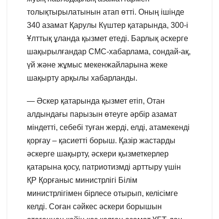
толықтырылатынын атап өтті. Оның ішінде
340 азамат Қарулы Күштер қатарында, 300-і
Ұлттық ұланда қызмет етеді. Барлық әскерге
шақырылғандар СМС-хабарлама, сондай-ақ,
үй және жұмыс мекенжайларына жеке
шақырту арқылы хабарланды.
— Әскер қатарында қызмет етіп, Отан
алдындағы парызын өтеуге әрбір азамат
міндетті, себебі туған жерді, елді, атамекенді
қорғау – қасиетті борыш. Қазір жастарды
әскерге шақырту, әскери қызметкерлер
қатарына қосу, патриотизмді арттыру үшін
ҚР Қорғаныс министрлігі Білім
министрлігімен бірлесе отырып, келісімге
келді. Соған сәйкес әскери борышын