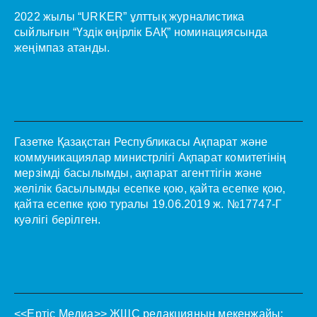
2022 жылы “URKER” ұлттық журналистика
сыйлығын “Үздік өңірлік БАҚ” номинациясында
жеңімпаз атанды.
Газетке Қазақстан Республикасы Ақпарат және
коммуникациялар министрлігі Ақпарат комитетінің
мерзімді басылымды, ақпарат агенттігін және
желілік басылымды есепке қою, қайта есепке қою,
қайта есепке қою туралы 19.06.2019 ж. №17747-Г
куәлігі берілген.
<<Ертіс Медиа>>
ЖШС редакцияның мекенжайы: