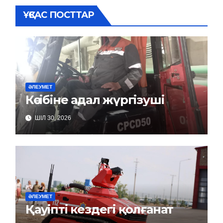
ҰҚСАС ПОСТТАР
ӘЛЕУМЕТ
Кәсібіне адал жүргізуші
ШІЛ 30, 2026
ӘЛЕУМЕТ
Қауіпті кездегі қолғанат