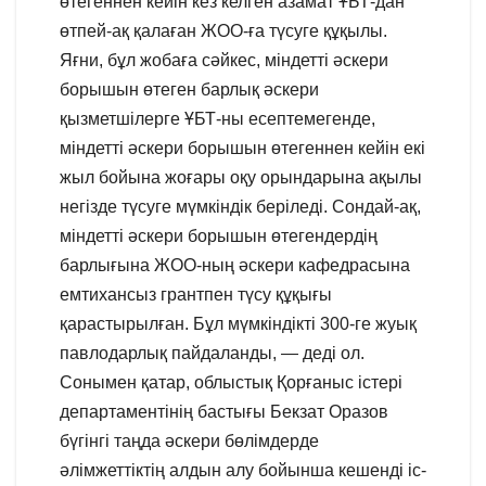
өтегеннен кейін кез келген азамат ҰБТ-дан
өтпей-ақ қалаған ЖОО-ға түсуге құқылы.
Яғни, бұл жобаға сәйкес, міндетті әскери
борышын өтеген барлық әскери
қызметшілерге ҰБТ-ны есептемегенде,
міндетті әскери борышын өтегеннен кейін екі
жыл бойына жоғары оқу орындарына ақылы
негізде түсуге мүмкіндік беріледі. Сондай-ақ,
міндетті әскери борышын өтегендердің
барлығына ЖОО-ның әскери кафедрасына
емтихансыз грантпен түсу құқығы
қарастырылған. Бұл мүмкіндікті 300-ге жуық
павлодарлық пайдаланды, — деді ол.
Сонымен қатар, облыстық Қорғаныс істері
департаментінің бастығы Бекзат Оразов
бүгінгі таңда әскери бөлімдерде
әлімжеттіктің алдын алу бойынша кешенді іс-