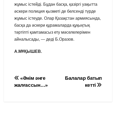
жұмыс істейді. Бұдан басқа, қазіргі уақытта
әскери полиция қызметі де белсенді түрде
жұмыс істеуде. Олар Қазақстан армиясында,
басқа да әскери құрамаларда құқықтық
тәртіпті қамтамасыз ету мәселелерімен
айналысады, — деді Б.Оразов.
А.МҰҚЫШЕВ.
Навигация
«Әнім әнге
Балалар батып
жалғассын…»
кетті
по
записям