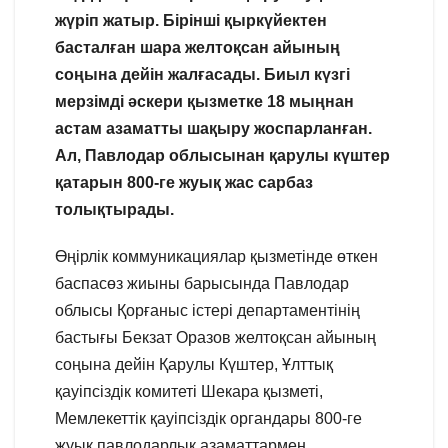
жүріп жатыр. Бірінші қыркүйектен
басталған шара желтоқсан айының
соңына дейін жалғасады. Биыл күзгі
мерзімді әскери қызметке 18 мыңнан
астам азаматты шақыру жоспарланған.
Ал, Павлодар облысынан қарулы күштер
қатарын 800-ге жуық жас сарбаз
толықтырады.
Өңірлік коммуникациялар қызметінде өткен
баспасөз жиыны барысында Павлодар
облысы Қорғаныс істері департаментінің
бастығы Бекзат Оразов желтоқсан айының
соңына дейін Қарулы Күштер, Ұлттық
қауіпсіздік комитеті Шекара қызметі,
Мемлекеттік қауіпсіздік органдары 800-ге
жуық павлодарлық азаматтармен