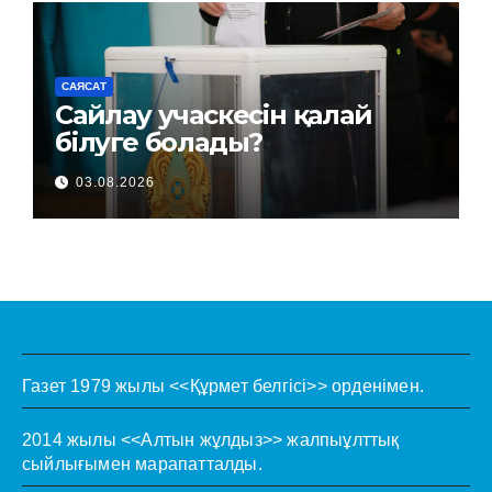
САЯСАТ
Сайлау учаскесін қалай
білуге болады?
03.08.2026
Газет 1979 жылы <<Құрмет белгісі>> орденімен.
2014 жылы <<Алтын жұлдыз>> жалпыұлттық
сыйлығымен марапатталды.