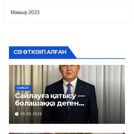
Мамыр 2023
СІЗ ӨТКІЗІП АЛҒАН
САЯСАТ
Сайлауға қатысу —
болашаққа деген
жауапкершілік
05.08.2026