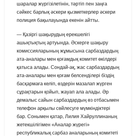
шаралар жүргізілетінін, тәртіп пен заңға
сәйкес барлық әскери қызметкерлер әскери
полиция бақылауында екенін айтты.
— Қазіргі шақырудың ерекшелігі
ашықтықтың артуында. Әскерге шақыру
комиссияларының жұмысына сарбаздардың
ата-аналары мен қоғамдық комитет өкілдері
қатыса алады. Сондай-ақ, жас сарбаздардың
ата-аналары мен қоғам белсенділері біздің
басқармаға келіп, өздерін мазалап жүрген
сұрақтарын қойып, жауап ала алады. Әр
демалыс сайын сарбаздардың өз отбасымен
телефон арқылы сөйлесуге мүмкіндіктері
бар. Сонымен қатар, Лилия Хайруллинаның
жетекшілігімен «Аналар жүрегі»
республикалық сарбаз аналарының комитеті